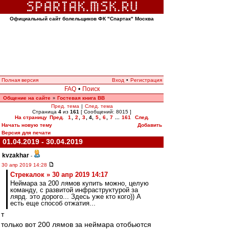
Официальный сайт болельщиков ФК "Спартак" Москва
Полная версия
Вход
•
Регистрация
FAQ
•
Поиск
Общение на сайте
Гостевая книга ВВ
»
Пред. тема
|
След. тема
Страница
4
из
161
[ Сообщений: 8015 ]
На страницу
Пред.
1
,
2
,
3
,
4
,
5
,
6
,
7
...
161
След.
Начать новую тему
Добавить
Версия для печати
01.04.2019 - 30.04.2019
kvzakhar
-
30 апр 2019 14:28
Стрекалок » 30 апр 2019 14:17
Неймара за 200 лямов купить можно, целую
команду, с развитой инфраструктурой за
лярд. это дорого... Здесь уже кто кого)) А
есть еще способ отжатия...
т
только вот 200 лямов за неймара отобьются