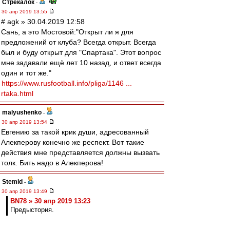
Стрекалок
-
30 апр 2019 13:55
# agk » 30.04.2019 12:58
Сань, а это Мостовой:"Открыт ли я для
предложений от клуба? Всегда открыт. Всегда
был и буду открыт для "Спартака". Этот вопрос
мне задавали ещё лет 10 назад, и ответ всегда
один и тот же."
https://www.rusfootball.info/pliga/1146 ...
rtaka.html
malyushenko
-
30 апр 2019 13:54
Евгению за такой крик души, адресованный
Алекперову конечно же респект. Вот такие
действия мне представляется должны вызвать
толк. Бить надо в Алекперова!
Stemid
-
30 апр 2019 13:49
BN78 » 30 апр 2019 13:23
Предыстория.