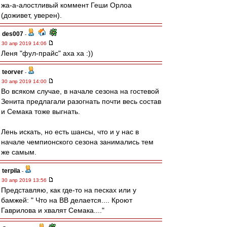
жа-а-алостливый коммент Геши Орлоа
(доживет, уверен).
des007
-
30 апр 2019 14:06
Леня "фул-прайс" аха ха :))
teorver
-
30 апр 2019 14:00
Во всяком случае, в начале сезона на гостевой
Зенита предлагали разогнать почти весь состав
и Семака тоже выгнать.
Лень искать, но есть шансы, что и у нас в
начале чемпионского сезона занимались тем
же самым.
terpila
-
30 апр 2019 13:56
Представляю, как где-то на песках или у
бамжей: " Что на ВВ делается.... Кроют
Гаврилова и хвалят Семака...."