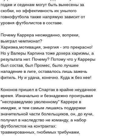
годам и сединам могут быть вынесены за
скобки, но эффективность их унылого
говнофутбола также напрямую зависит от
уровня футболистов в составе.
Почему Каррера неожиданно, вопреки,
выиграл чемпионат?
Харизма,мотивация, энергия - это прекрасно!
Но у Валеры Карпина тоже дохера харизмы, а
результата нет. Почему? Потому что у Карреры
был состав, был Промес, было лучшее
нападение в лиге, оставалось лишь зажечь
фитиль. Ну и удача, конечно. Куда ж без нее!
Кононов пришел в Спартак в крайне неудачное
время. Изначально и безнадежно проигрывая
"несправедливо уволенному" Каррере в
имидже, и тем самым лишаясь поддержки
значительной части болельщиков, он, до кучи,
получил в наследство не команду, а набор
футболистов на контрактах:
травмированных, гнобимых трибунами,