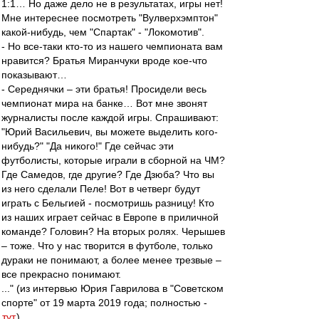
1:1… Но даже дело не в результатах, игры нет!
Мне интереснее посмотреть "Вулверхэмптон"
какой-нибудь, чем "Спартак" - "Локомотив".
- Но все-таки кто-то из нашего чемпионата вам
нравится? Братья Миранчуки вроде кое-что
показывают…
- Середнячки – эти братья! Просидели весь
чемпионат мира на банке… Вот мне звонят
журналисты после каждой игры. Спрашивают:
"Юрий Васильевич, вы можете выделить кого-
нибудь?" "Да никого!" Где сейчас эти
футболисты, которые играли в сборной на ЧМ?
Где Самедов, где другие? Где Дзюба? Что вы
из него сделали Пеле! Вот в четверг будут
играть с Бельгией - посмотришь разницу! Кто
из наших играет сейчас в Европе в приличной
команде? Головин? На вторых ролях. Черышев
– тоже. Что у нас творится в футболе, только
дураки не понимают, а более менее трезвые –
все прекрасно понимают.
..." (из интервью Юрия Гаврилова в "Советском
спорте" от 19 марта 2019 года; полностью -
тут
).