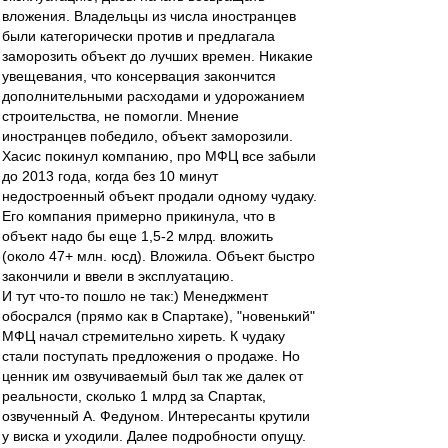
вложения. Владельцы из числа иностранцев
были категорически против и предлагала
заморозить объект до лучших времен. Никакие
увещевания, что консервация закончится
дополнительными расходами и удорожанием
строительства, не помогли. Мнение
иностранцев победило, объект заморозили.
Хасис покинул компанию, про МФЦ все забыли
до 2013 года, когда без 10 минут
недостроенный объект продали одному чудаку.
Его компания примерно прикинула, что в
объект надо бы еще 1,5-2 млрд. вложить
(около 47+ млн. юсд). Вложила. Объект быстро
закончили и ввели в эксплуатацию.
И тут что-то пошло не так:) Менеджмент
обосрался (прямо как в Спартаке), "новенький"
МФЦ начал стремительно хиреть. К чудаку
стали поступать предложения о продаже. Но
ценник им озвучиваемый был так же далек от
реальности, сколько 1 млрд за Спартак,
озвученный А. Федуном. Интересанты крутили
у виска и уходили. Далее подробности опущу.