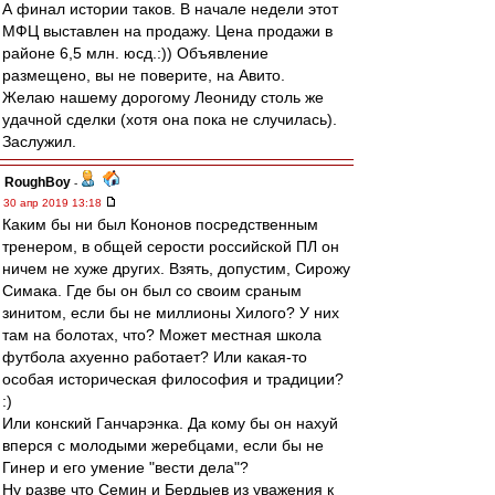
А финал истории таков. В начале недели этот
МФЦ выставлен на продажу. Цена продажи в
районе 6,5 млн. юсд.:)) Объявление
размещено, вы не поверите, на Авито.
Желаю нашему дорогому Леониду столь же
удачной сделки (хотя она пока не случилась).
Заслужил.
RoughBoy
-
30 апр 2019 13:18
Каким бы ни был Кононов посредственным
тренером, в общей серости российской ПЛ он
ничем не хуже других. Взять, допустим, Сирожу
Симака. Где бы он был со своим сраным
зинитом, если бы не миллионы Хилого? У них
там на болотах, что? Может местная школа
футбола ахуенно работает? Или какая-то
особая историческая философия и традиции?
:)
Или конский Ганчарэнка. Да кому бы он нахуй
вперся с молодыми жеребцами, если бы не
Гинер и его умение "вести дела"?
Ну разве что Семин и Бердыев из уважения к