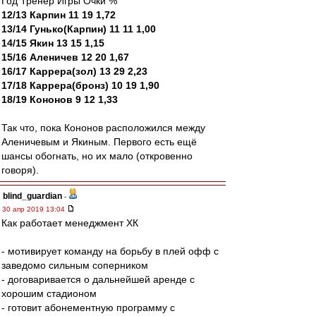
Год Тренер Игры Очки %
12/13 Карпин 11 19 1,72
13/14 Гунько(Карпин) 11 11 1,00
14/15 Якин 13 15 1,15
15/16 Аленичев 12 20 1,67
16/17 Каррера(зол) 13 29 2,23
17/18 Каррера(бронз) 10 19 1,90
18/19 Кононов 9 12 1,33
Так что, пока Кононов расположился между
Аленичевым и Якиным. Первого есть ещё
шансы обогнать, но их мало (откровенно
говоря).
blind_guardian
-
30 апр 2019 13:04
Как работает менеджмент ХК
- мотивирует команду на борьбу в плей офф с
заведомо сильным соперником
- договаривается о дальнейшей аренде с
хорошим стадионом
- готовит абонементную программу с