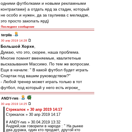
одними футболками и новыми рекламными
контрактами) а отдать ярд за стадик, который
не особо и нужен, да за гаулиева с мелкадзе,
это просто закопать ярд)
Последнее сообщение
terpila
-
30 апр 2019 14:28
Большой Хорхе
,
Думаю, что это, скорее, наша проблема.
Многие помнят вменяемые, квалитетные
высказывания Массимо. По тем же вопросам.
Еще в начале: " В какой футбол будет играть
Спартак под вашим руководством?"
- Любой тренер может играть только в тот
футбол, под который у него есть игроки_
ANDY-rws
-
30 апр 2019 14:25
Стрекалок » 30 апр 2019 14:17
Стрекалок » 30 апр 2019 14:17
# ANDY-rws » 30.04.2019 13:32
Андрей,как говорили в народе : " На рынке
два дурака, один кто продает, другой кто