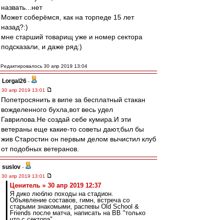
назвать...нет
Может соберёмся, как на торпеде 15 лет
назад?:)
мне старший товарищ уже и номер сектора
подсказали, и даже ряд:)
Редактировалось 30 апр 2019 13:04
Lorgal26
-
30 апр 2019 13:01
Попетросянить в випе за бесплатный стакан
вожделенного бухла,вот весь удел
Гаврилова.Не создай себе кумира.И эти
ветераны еще какие-то советы дают,был бы
жив Старостин он первым делом вычистил клуб
от подобных ветеранов.
suslov
-
30 апр 2019 13:01
Ценитель » 30 апр 2019 12:37
Я дико люблю походы на стадион.
Объявление составов, гимн, встреча со
старыми знакомыми, распевы Old School &
Friends после матча, написать на ВВ "только
что с сектора".