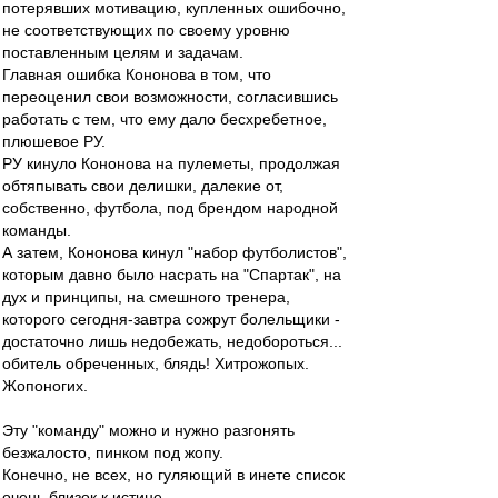
потерявших мотивацию, купленных ошибочно,
не соответствующих по своему уровню
поставленным целям и задачам.
Главная ошибка Кононова в том, что
переоценил свои возможности, согласившись
работать с тем, что ему дало бесхребетное,
плюшевое РУ.
РУ кинуло Кононова на пулеметы, продолжая
обтяпывать свои делишки, далекие от,
собственно, футбола, под брендом народной
команды.
А затем, Кононова кинул "набор футболистов",
которым давно было насрать на "Спартак", на
дух и принципы, на смешного тренера,
которого сегодня-завтра сожрут болельщики -
достаточно лишь недобежать, недобороться...
обитель обреченных, блядь! Хитрожопых.
Жопоногих.
Эту "команду" можно и нужно разгонять
безжалосто, пинком под жопу.
Конечно, не всех, но гуляющий в инете список
очень близок к истине.