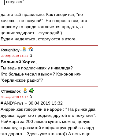
покупает"
да это всё правильно. Как говорится, "не
хочешь - не покупай". Но вопрос в том, что
первому то вроде как хочется продать, а
ценник задирает... скупердяй )
Будем надеяться, сторгуются в итоге.
RoughBoy
-
30 апр 2019 14:21
Большой Хорхе
,
Ты ведь в подписчиках у инвалида?
Кто больше чесал языком? Кононов или
"берлинское радио"?
Стрекалок
-
30 апр 2019 14:17
# ANDY-rws » 30.04.2019 13:32
Андрей,как говорили в народе : " На рынке два
дурака, один кто продает, другой кто покупает".
Неймара за 200 лямов купить можно, целую
команду, с развитой инфраструктурой за лярд.
это дорого... Здесь уже кто кого)) А есть еще