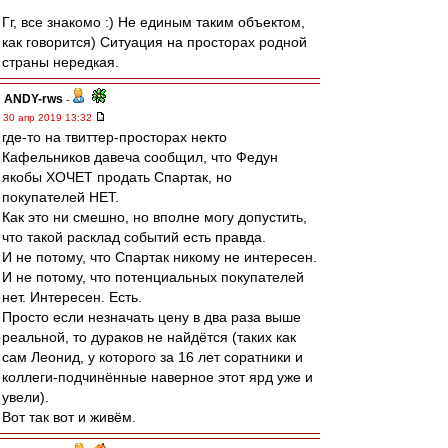
Гг, все знакомо :) Не единым таким объектом,
как говорится) Ситуация на просторах родной
страны нередкая.
ANDY-rws
-
30 апр 2019 13:32
где-то на твиттер-просторах некто
Кафельников давеча сообщил, что Федун
якобы ХОЧЕТ продать Спартак, но
покупателей НЕТ.
Как это ни смешно, но вполне могу допустить,
что такой расклад событий есть правда.
И не потому, что Спартак никому не интересен.
И не потому, что потенциальных покупателей
нет. Интересен. Есть.
Просто если незначать цену в два раза выше
реальной, то дураков не найдётся (таких как
сам Леонид, у которого за 16 лет соратники и
коллеги-подчинённые наверное этот ярд уже и
увели).
Вот так вот и живём.