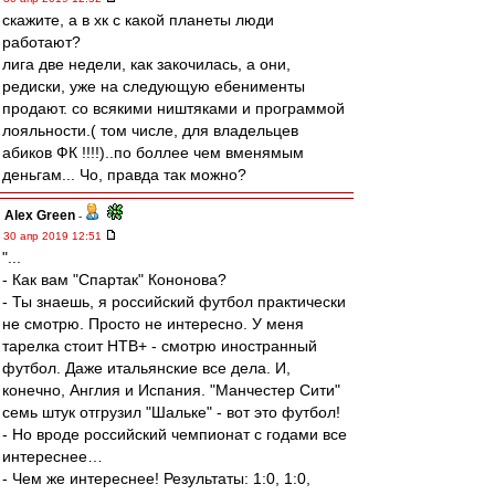
скажите, а в хк с какой планеты люди
работают?
лига две недели, как закочилась, а они,
редиски, уже на следующую ебенименты
продают. со всякими ништяками и программой
лояльности.( том числе, для владельцев
абиков ФК !!!!)..по боллее чем вменямым
деньгам... Чо, правда так можно?
Alex Green
-
30 апр 2019 12:51
"...
- Как вам "Спартак" Кононова?
- Ты знаешь, я российский футбол практически
не смотрю. Просто не интересно. У меня
тарелка стоит НТВ+ - смотрю иностранный
футбол. Даже итальянские все дела. И,
конечно, Англия и Испания. "Манчестер Сити"
семь штук отгрузил "Шальке" - вот это футбол!
- Но вроде российский чемпионат с годами все
интереснее…
- Чем же интереснее! Результаты: 1:0, 1:0,