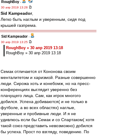
RoughBoy
-
30 апр 2019 13:28
Sid Kampeador
,
Легко быть наглым и уверенным, сидя под
крышей газпрема.
Sid Kampeador
-
30 апр 2019 13:25
RoughBoy » 30 апр 2019 13:18
RoughBoy » 30 апр 2019 13:18
Семак отличается от Кононова своим
менталитетом и харизмой. Разные совершенно
люди. Сирожа хоть и конебомж, но на пресс-
конференциях выглядит уверенно без
плачущего лица. Сам, как игрок многого
добился. Успеха добиваются( и не только в
футболе, а во всех областях) наглые,
уверенные и пробивные люди. И я не
удивлюсь если бы Семак и со Спартаком( хотя
такой союз представить невозможно) добился
бы успеха. Прост по взгляду, поведению. По