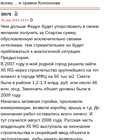
всему.... и сравни Конононва
BN78
-
30 апр 2019 13:23
Чем дольше Федун будет упорствовать в своем
желании получить за Спартак сумму,
обусловленную исключительно своими
хотелками, тем стремительнее он будет
приближаться к аналогичной ситуации.
Предыстория.
В 2007 году в мой родной город решила зайти
X5 RG через строительство крупнейшего на тот
момент в городе МФЦ на 50 тыс м2. Смета
была в районе 1,2-1.3 млрд. руб. или около 46
млн. юсд. Закончить объект должны были в
2009 году.
Началась активная стройка, проложили
коммуникации, возвели коробку, крышу и т.д. До
окончания работ оставалось всего ничего. И
тут случился август 2008 года. Русская часть
владельцев X5 RG выступала за окончание
строительства и скорейший ввод объекта в
эксплуатацию, дабы начать возвращать