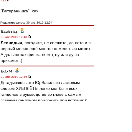
"Ветеранишка", хех.
Редактировалось 30 апр 2019 12:54
Eaglesias
-
30 апр 2019 12:48
Леонидыч
, погодите, не спешите, до лета и в
первый месяц ещё многое поменяться может...
А дальше как фишка ляжет, ну или душа
прикажет :)
Б.Г.-74
-
30 апр 2019 12:46
Догадываюсь,что ЮрВасильич ласковым
словом ХУЕПЛЁТЫ легко мог бы и всех
гандонов в руководстве во главе с самым
главным гандоном приложить при встрече)))
вот потому он и с нами,а не со всякими
Ловчевыми
Леонидыч
-
30 апр 2019 12:41