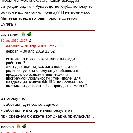
чтобы мы могли сказать, какой выход из
ситуации видим? Руководство клуба почему-то
боится нас, как огня. Почему? Я не понимаю.
Мы ведь всегда готовы помочь советом"
Бугага)))
ANDY-rws
-
30 апр 2019 12:57
debosh » 30 апр 2019 12:52
debosh » 30 апр 2019 12:52
скажите, а в хк с какой планеты люди
работают?
лига две недели, как закочилась, а они,
редиски, уже на следующую ебенименты
продают. со всякими ништяками и
программой лояльности.( том числе, для
владельцев абиков ФК !!!!)..по боллее чем
вменямым деньгам... Чо, правда так можно?
а потому что:
- работают для болельщиков
- работают на спортивный результат
при среднем бюджете вот Знарка пригласили...
debosh
-
30 апр 2019 12:52