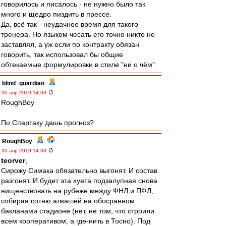
говорилось и писалось - не нужно было так
много и щедро пиздить в прессе.
Да, всё так - неудачное время для такого
тренера. Но языком чесать его точно никто не
заставлял, а уж если по контракту обязан
говорить, так использовал бы общие
обтекаемые формулировки в стиле "ни о чём".
blind_guardian
-
30 апр 2019 14:09
RoughBoy
По Спартаку дашь прогноз?
RoughBoy
-
30 апр 2019 14:09
teorver
,
Сирожу Симака обязательно выгонят. И состав
разгонят. И будет эта хуета подзалупная снова
нищенствовать на рубеже между ФНЛ и ПФЛ,
собирая сотню алкашей на обосранном
бакланами стадионе (нет, не том, что строили
всем кооперативом, а где-нить в Тосно). Под