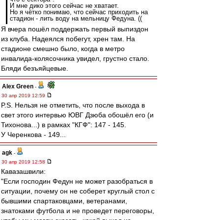
И мне дико этого сейчас не хватает.
Но я чётко понимаю, что сейчас приходить на
стадион - лить воду на мельницу Федуна. ((
Я вчера пошёл поддержать первый выпиздон
из клуба. Надеялся побегут, хрен там. На
стадионе смешно было, когда в метро
инвалида-колясочника увидел, грустно стало.
Бляди безъяйцевые.
Alex Green
-
30 апр 2019 12:59
P.S. Нельзя не отметить, что после выхода в
свет этого интервью ЮВГ Дзюба обошёл его (и
Тихонова...) в рамках "КГФ": 147 - 145.
У Черенкова - 149...
agk
-
30 апр 2019 12:58
Кавазашвили:
"Если господин Федун не может разобраться в
ситуации, почему он не соберет круглый стол с
бывшими спартаковцами, ветеранами,
знатоками футбола и не проведет переговоры,