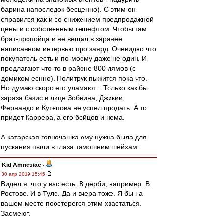
барина напоследок бесценно). С этим он
справился как и со снижением предпродажной
цены и с собственным гешефтом. Чтобы там
брат-пропойца и не вещал в заранее
написанном интервью про заярд. Очевидно что
покупатель есть и по-моему даже не один. И
предлагают что-то в районе 800 лямов (с
домиком еснно). Политрук пыжится пока что.
Но думаю скоро его уламают... Только как бы
зараза базис в лице Зобнина, Джикии,
Фернандо и Кутепова не успел продать. А то
придет Каррера, а его бойцов и нема.
А катарская говночашка ему нужна была для
пускания пыли в глаза тамошним шейхам.
Kid Amnesiac
-
30 апр 2019 15:45
Видел я, что у вас есть. В дерби, например. В
Ростове. И в Туле. Да и вчера тоже. Я бы на
вашем месте поостерегся этим хвастаться.
Засмеют.