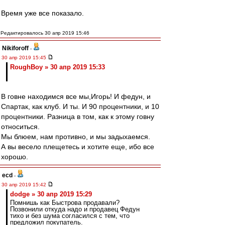
Время уже все показало.
Редактировалось 30 апр 2019 15:46
Nikiforoff
-
30 апр 2019 15:45
RoughBoy » 30 апр 2019 15:33
В говне находимся все мы,Игорь! И федун, и
Спартак, как клуб. И ты. И 90 процентники, и 10
процентники. Разница в том, как к этому говну
относиться.
Мы блюем, нам противно, и мы задыхаемся.
А вы весело плещетесь и хотите еще, ибо все
хорошо.
ecd
-
30 апр 2019 15:42
dodge » 30 апр 2019 15:29
Помнишь как Быстрова продавали?
Позвонили откуда надо и продавец Федун
тихо и без шума согласился с тем, что
предложил покупатель.