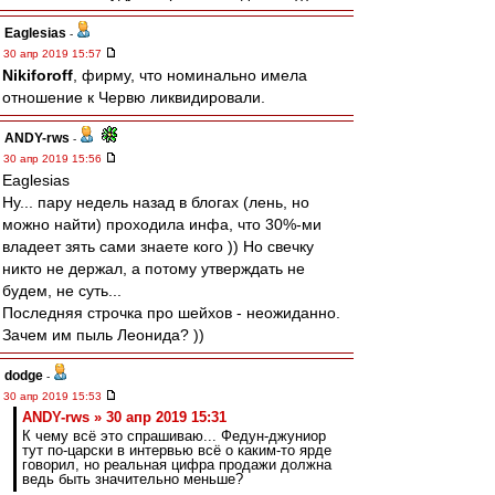
Eaglesias
-
30 апр 2019 15:57
Nikiforoff
, фирму, что номинально имела
отношение к Червю ликвидировали.
ANDY-rws
-
30 апр 2019 15:56
Eaglesias
Ну... пару недель назад в блогах (лень, но
можно найти) проходила инфа, что 30%-ми
владеет зять сами знаете кого )) Но свечку
никто не держал, а потому утверждать не
будем, не суть...
Последняя строчка про шейхов - неожиданно.
Зачем им пыль Леонида? ))
dodge
-
30 апр 2019 15:53
ANDY-rws » 30 апр 2019 15:31
К чему всё это спрашиваю... Федун-джуниор
тут по-царски в интервью всё о каким-то ярде
говорил, но реальная цифра продажи должна
ведь быть значительно меньше?