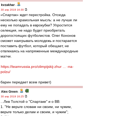
kvzakhar
-
30 апр 2019 16:30
«Спартак» ждет перестройка. Отсюда
несколько крамольная мысль: а не лучше ли
ему не попадать в еврокубки? Упростится
селекция, не надо будет приобретать
дорогостоящих футболистов. Олег Кононов
сможет наигрывать молодежь и постарается
поставить футбол, который обещает, не
отвлекаясь на напряженные международные
матчи.
https://teamrussia.pro/olimpijskij-zhur ... -na-
polzu/
барин передает всем привет)
Alex Green
-
30 апр 2019 16:25
...Лев Толстой о "Спартаке" и о ВВ:
1. "Не верьте словам ни своим, ни чужим,
верьте только делам и своим, и чужим";