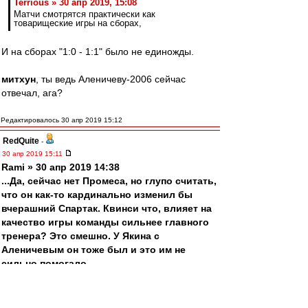
Terrious » 30 апр 2019, 15:08
Матчи смотрятся практически как
товарищеские игры на сборах,
И на сборах "1:0 - 1:1" было не единожды.
митхун
, ты ведь Аленичеву-2006 сейчас
отвечал, ага?
Редактировалось 30 апр 2019 15:12
RedQuite
-
30 апр 2019 15:11
Rami » 30 апр 2019 14:38
...Да, сейчас нет Промеcа, но глупо считать,
что он как-то кардинально изменил бы
вчерашний Спартак. Квинси что, влияет на
качество игры команды сильнее главного
тренера? Это смешно. У Якина с
Аленичевым он тоже был и это им не
сильно помогало...
Это не глупо и не смешно - это правда! Он
просто был лидером команды, самым главным
звеном. Ты можешь представить Барсу без