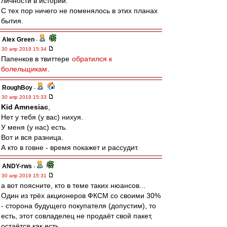
личности в истории.
С тех пор ничего не поменялось в этих планах
бытия.
Alex Green
-
30 апр 2019 15:34
Папенков в твиттере
обратился к
болельщикам
.
RoughBoy
-
30 апр 2019 15:33
Kid Amnesiac
,
Нет у тебя (у вас) нихуя.
У меня (у нас) есть.
Вот и вся разница.
А кто в говне - время покажет и рассудит.
ANDY-rws
-
30 апр 2019 15:31
а вот поясните, кто в теме таких нюансов...
Один из трёх акционеров ФКСМ со своими 30%
- сторона будущего покупателя (допустим), то
есть, этот совладелец не продаёт свой пакет,
остаётся как есть.