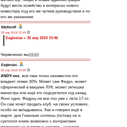
будут вести хозяйство в интересах нового
инвестора под его же чутким руководством и по
его же указаниям.
Nikiforoff
-
30 апр 2019 15:49
Eaglesias » 30 апр 2019 15:46
Червиченко жы)))))))
Eaglesias
-
30 апр 2019 15:46
ANDY-rws
, всё-таки точно неизвестно кто
владеет этими 30%. Может сам Федун, может
сферический в вакууме ЛУК, может зятюшка
министра или ещё кто подсуетился год назад.
Ясно одно: Федуну на все пох уже с лета 17-го.
Он сам хочет продать клуб, на своих условиях,
особо не вкладываясь. Как и говорил ещё в
марте: дни Гнаильки сочтены (потому он и
суетился елико возможно с контрактами
молодежи на знакомых агентов - надурить