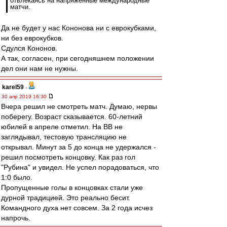
отвлекаясь на напряженные международные
матчи.
Да не будет у нас Кононова ни с еврокубками,
ни без еврокубков.
Сдулся Кононов.
А так, согласен, при сегодняшнем положении
дел они нам не нужны.
karel59
-
30 апр 2019 16:30
Вчера решил не смотреть матч. Думаю, нервы
поберегу. Возраст сказывается. 60-летний
юбилей в апреле отметил. На ВВ не
заглядывал, тестовую трансляцию не
открывал. Минут за 5 до конца не удержался -
решил посмотреть концовку. Как раз гол
"Рубина" и увидел. Не успел порадоваться, что
1:0 было.
Пропущенные голы в концовках стали уже
дурной традицией. Это реально бесит.
Командного духа нет совсем. За 2 года исчез
напрочь.