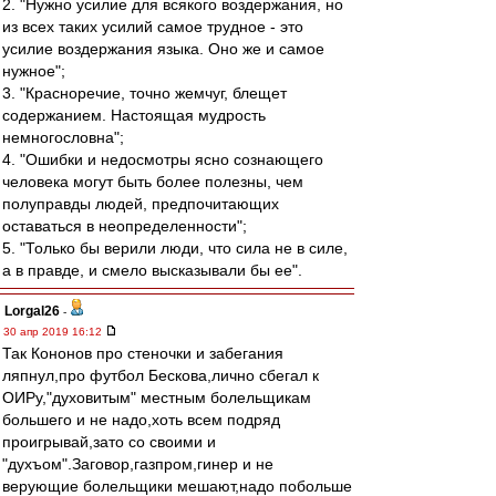
2. "Нужно усилие для всякого воздержания, но
из всех таких усилий самое трудное - это
усилие воздержания языка. Оно же и самое
нужное";
3. "Красноречие, точно жемчуг, блещет
содержанием. Настоящая мудрость
немногословна";
4. "Ошибки и недосмотры ясно сознающего
человека могут быть более полезны, чем
полуправды людей, предпочитающих
оставаться в неопределенности";
5. "Только бы верили люди, что сила не в силе,
а в правде, и смело высказывали бы ее".
Lorgal26
-
30 апр 2019 16:12
Так Кононов про стеночки и забегания
ляпнул,про футбол Бескова,лично сбегал к
ОИРу,"духовитым" местным болельщикам
большего и не надо,хоть всем подряд
проигрывай,зато со своими и
"духъом".Заговор,газпром,гинер и не
верующие болельщики мешают,надо побольше