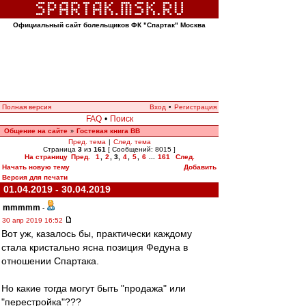
Официальный сайт болельщиков ФК "Спартак" Москва
Полная версия
Вход
•
Регистрация
FAQ
•
Поиск
Общение на сайте
Гостевая книга ВВ
»
Пред. тема
|
След. тема
Страница
3
из
161
[ Сообщений: 8015 ]
На страницу
Пред.
1
,
2
,
3
,
4
,
5
,
6
...
161
След.
Начать новую тему
Добавить
Версия для печати
01.04.2019 - 30.04.2019
mmmmm
-
30 апр 2019 16:52
Вот уж, казалось бы, практически каждому
стала кристально ясна позиция Федуна в
отношении Спартака.
Но какие тогда могут быть "продажа" или
"перестройка"???