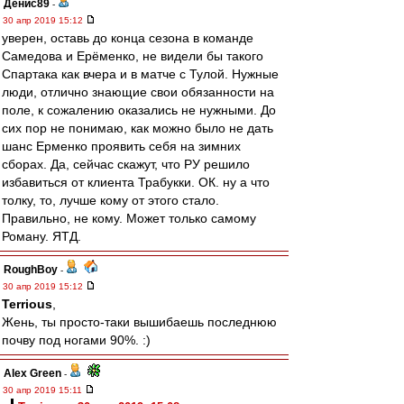
Денис89
-
30 апр 2019 15:12
уверен, оставь до конца сезона в команде
Самедова и Ерёменко, не видели бы такого
Спартака как вчера и в матче с Тулой. Нужные
люди, отлично знающие свои обязанности на
поле, к сожалению оказались не нужными. До
сих пор не понимаю, как можно было не дать
шанс Ерменко проявить себя на зимних
сборах. Да, сейчас скажут, что РУ решило
избавиться от клиента Трабукки. ОК. ну а что
толку, то, лучше кому от этого стало.
Правильно, не кому. Может только самому
Роману. ЯТД.
RoughBoy
-
30 апр 2019 15:12
Terrious
,
Жень, ты просто-таки вышибаешь последнюю
почву под ногами 90%. :)
Alex Green
-
30 апр 2019 15:11