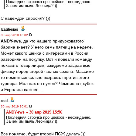
Последняя строчка про шейхов - неожиданно.
Зачем им пыль Леонида? ))
С надеждой спросил? )))
Eaglesias
-
30 апр 2019 16:02
ANDY-rws
, да кто нашего придурковатого
барина знает? У него семь пятниц на неделе.
Может какого шейха с интересами в России
разводили на покупку. Вот и повезли команду
показать товар лицом, ожидаемо засрав всю
физику перед второй частью сезона. Массимо
то помниться сильно возражал против этого
турнира. Мол нах он нужен? Чемпионат, кубок
и Евролига важнее...
ecd
-
30 апр 2019 16:01
ANDY-rws » 30 апр 2019 15:56
Последняя строчка про шейхов - неожиданно.
Зачем им пыль Леонида? ))
Все понятно, будут второй ПСЖ делать )))