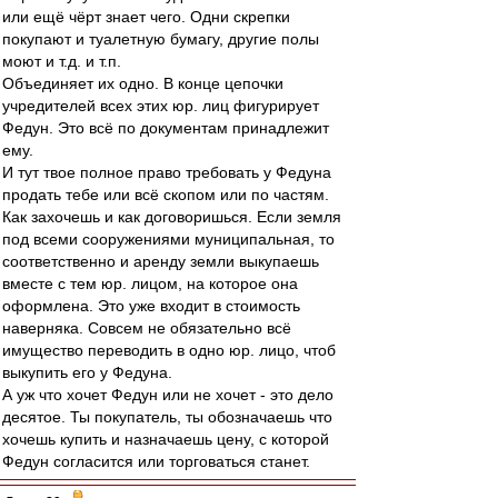
или ещё чёрт знает чего. Одни скрепки
покупают и туалетную бумагу, другие полы
моют и т.д. и т.п.
Объединяет их одно. В конце цепочки
учредителей всех этих юр. лиц фигурирует
Федун. Это всё по документам принадлежит
ему.
И тут твое полное право требовать у Федуна
продать тебе или всё скопом или по частям.
Как захочешь и как договоришься. Если земля
под всеми сооружениями муниципальная, то
соответственно и аренду земли выкупаешь
вместе с тем юр. лицом, на которое она
оформлена. Это уже входит в стоимость
наверняка. Совсем не обязательно всё
имущество переводить в одно юр. лицо, чтоб
выкупить его у Федуна.
А уж что хочет Федун или не хочет - это дело
десятое. Ты покупатель, ты обозначаешь что
хочешь купить и назначаешь цену, с которой
Федун согласится или торговаться станет.