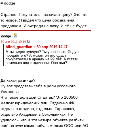
# dodge
Странно. Покупатель назначает цену? Это что
то новое. Я видел что цена обозначена
продавцом. И очереди не вижу. И её не будет.
dodge
-
30 апр 2019 15:16
blind_guardian » 30 апр 2019 14:47
А ты видел купчую? Ты уверен что Федун
продаёт его? А может он его сдаст
покупателям в аренду на 99 лет. А кстати
земелька под стадионом. Она чья?
Да какая разница?
Ну вот представь себя в роли условного
Усманова.
Что такое Большой Спартак? Это 100500
мелких юридических лиц. Отдельно ФК,
отдельно стадион, отдельно Тарасовка,
отдельно Академия в Сокольниках. Не
удивлюсь, что и эти четыре объекта разбиты
ещё на кучу каких-нибудь мелких ООО или АО