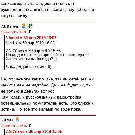
сосисок жрать на стадике и при виде
руководства кланяться в ножки,сразу победы и
титулы пойдут.
ANDY-rws
-
30 апр 2019 16:07
Vladisl » 30 апр 2019 16:02
Vladisl » 30 апр 2019 16:02
ANDY-rws » 30 апр 2019 15:56
Последняя строчка про шейхов - неожиданно.
Зачем им пыль Леонида? ))
С надеждой спросил? )))
Не, по чесноку, как по мне, так ни китайцев, ни
шейхов нам не надобно. Да и не будет их, т.к.
не только в деньгах вопрос.
Там, к.м.к, и русскоязычных пара-тройка
потенциальных покупателей есть. Это ближе к
истине. Но всё это вилами по воде пока..
Vladisl
-
30 апр 2019 16:02
ANDY-rws » 30 апр 2019 15:56