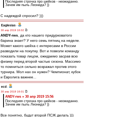
Последняя строчка про шейхов - неожиданно.
Зачем им пыль Леонида? ))
С надеждой спросил? )))
Eaglesias
-
30 апр 2019 16:02
ANDY-rws
, да кто нашего придурковатого
барина знает? У него семь пятниц на неделе.
Может какого шейха с интересами в России
разводили на покупку. Вот и повезли команду
показать товар лицом, ожидаемо засрав всю
физику перед второй частью сезона. Массимо
то помниться сильно возражал против этого
турнира. Мол нах он нужен? Чемпионат, кубок
и Евролига важнее...
ecd
-
30 апр 2019 16:01
ANDY-rws » 30 апр 2019 15:56
Последняя строчка про шейхов - неожиданно.
Зачем им пыль Леонида? ))
Все понятно, будут второй ПСЖ делать )))