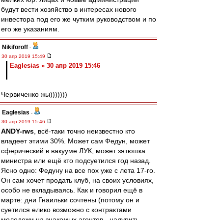
будут вести хозяйство в интересах нового
инвестора под его же чутким руководством и по
его же указаниям.
Nikiforoff
-
30 апр 2019 15:49
Eaglesias » 30 апр 2019 15:46
Червиченко жы)))))))
Eaglesias
-
30 апр 2019 15:46
ANDY-rws
, всё-таки точно неизвестно кто
владеет этими 30%. Может сам Федун, может
сферический в вакууме ЛУК, может зятюшка
министра или ещё кто подсуетился год назад.
Ясно одно: Федуну на все пох уже с лета 17-го.
Он сам хочет продать клуб, на своих условиях,
особо не вкладываясь. Как и говорил ещё в
марте: дни Гнаильки сочтены (потому он и
суетился елико возможно с контрактами
молодежи на знакомых агентов - надурить