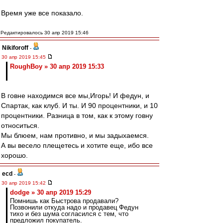
Время уже все показало.
Редактировалось 30 апр 2019 15:46
Nikiforoff
-
30 апр 2019 15:45
RoughBoy » 30 апр 2019 15:33
В говне находимся все мы,Игорь! И федун, и
Спартак, как клуб. И ты. И 90 процентники, и 10
процентники. Разница в том, как к этому говну
относиться.
Мы блюем, нам противно, и мы задыхаемся.
А вы весело плещетесь и хотите еще, ибо все
хорошо.
ecd
-
30 апр 2019 15:42
dodge » 30 апр 2019 15:29
Помнишь как Быстрова продавали?
Позвонили откуда надо и продавец Федун
тихо и без шума согласился с тем, что
предложил покупатель.