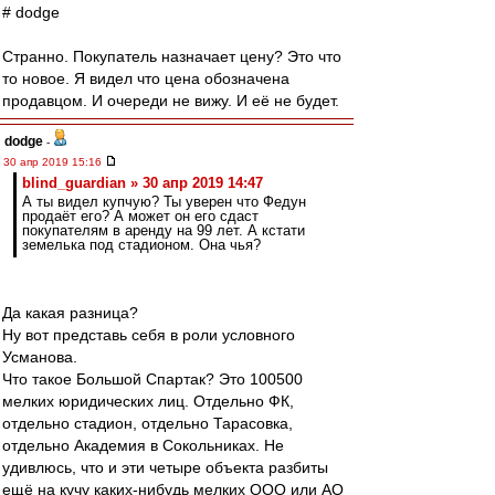
# dodge
Странно. Покупатель назначает цену? Это что
то новое. Я видел что цена обозначена
продавцом. И очереди не вижу. И её не будет.
dodge
-
30 апр 2019 15:16
blind_guardian » 30 апр 2019 14:47
А ты видел купчую? Ты уверен что Федун
продаёт его? А может он его сдаст
покупателям в аренду на 99 лет. А кстати
земелька под стадионом. Она чья?
Да какая разница?
Ну вот представь себя в роли условного
Усманова.
Что такое Большой Спартак? Это 100500
мелких юридических лиц. Отдельно ФК,
отдельно стадион, отдельно Тарасовка,
отдельно Академия в Сокольниках. Не
удивлюсь, что и эти четыре объекта разбиты
ещё на кучу каких-нибудь мелких ООО или АО