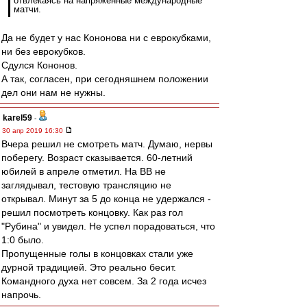
отвлекаясь на напряженные международные
матчи.
Да не будет у нас Кононова ни с еврокубками,
ни без еврокубков.
Сдулся Кононов.
А так, согласен, при сегодняшнем положении
дел они нам не нужны.
karel59
-
30 апр 2019 16:30
Вчера решил не смотреть матч. Думаю, нервы
поберегу. Возраст сказывается. 60-летний
юбилей в апреле отметил. На ВВ не
заглядывал, тестовую трансляцию не
открывал. Минут за 5 до конца не удержался -
решил посмотреть концовку. Как раз гол
"Рубина" и увидел. Не успел порадоваться, что
1:0 было.
Пропущенные голы в концовках стали уже
дурной традицией. Это реально бесит.
Командного духа нет совсем. За 2 года исчез
напрочь.