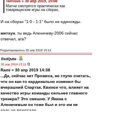
Terrious » 30 апр 2019, 15:08
Матчи смотрятся практически как
товарищеские игры на сборах,
И на сборах "1:0 - 1:1" было не единожды.
митхун
, ты ведь Аленичеву-2006 сейчас
отвечал, ага?
Редактировалось 30 апр 2019 15:12
RedQuite
-
30 апр 2019 15:11
Rami » 30 апр 2019 14:38
...Да, сейчас нет Промеcа, но глупо считать,
что он как-то кардинально изменил бы
вчерашний Спартак. Квинси что, влияет на
качество игры команды сильнее главного
тренера? Это смешно. У Якина с
Аленичевым он тоже был и это им не
сильно помогало...
Это не глупо и не смешно - это правда! Он
просто был лидером команды, самым главным
звеном. Ты можешь представить Барсу без