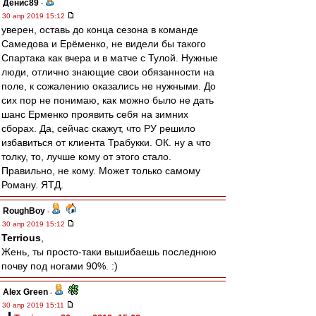
Денис89
-
30 апр 2019 15:12
уверен, оставь до конца сезона в команде
Самедова и Ерёменко, не видели бы такого
Спартака как вчера и в матче с Тулой. Нужные
люди, отлично знающие свои обязанности на
поле, к сожалению оказались не нужными. До
сих пор не понимаю, как можно было не дать
шанс Ерменко проявить себя на зимних
сборах. Да, сейчас скажут, что РУ решило
избавиться от клиента Трабукки. ОК. ну а что
толку, то, лучше кому от этого стало.
Правильно, не кому. Может только самому
Роману. ЯТД.
RoughBoy
-
30 апр 2019 15:12
Terrious
,
Жень, ты просто-таки вышибаешь последнюю
почву под ногами 90%. :)
Alex Green
-
30 апр 2019 15:11