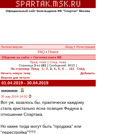
Официальный сайт болельщиков ФК "Спартак" Москва
Полная версия
Вход
•
Регистрация
FAQ
•
Поиск
Общение на сайте
Гостевая книга ВВ
»
Пред. тема
|
След. тема
Страница
3
из
161
[ Сообщений: 8015 ]
На страницу
Пред.
1
,
2
,
3
,
4
,
5
,
6
...
161
След.
Начать новую тему
Добавить
Версия для печати
01.04.2019 - 30.04.2019
mmmmm
-
30 апр 2019 16:52
Вот уж, казалось бы, практически каждому
стала кристально ясна позиция Федуна в
отношении Спартака.
Но какие тогда могут быть "продажа" или
"перестройка"???