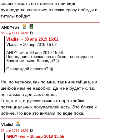
сосисок жрать на стадике и при виде
руководства кланяться в ножки,сразу победы и
титулы пойдут.
ANDY-rws
-
30 апр 2019 16:07
Vladisl » 30 апр 2019 16:02
Vladisl » 30 апр 2019 16:02
ANDY-rws » 30 апр 2019 15:56
Последняя строчка про шейхов - неожиданно.
Зачем им пыль Леонида? ))
С надеждой спросил? )))
Не, по чесноку, как по мне, так ни китайцев, ни
шейхов нам не надобно. Да и не будет их, т.к.
не только в деньгах вопрос.
Там, к.м.к, и русскоязычных пара-тройка
потенциальных покупателей есть. Это ближе к
истине. Но всё это вилами по воде пока..
Vladisl
-
30 апр 2019 16:02
ANDY-rws » 30 апр 2019 15:56