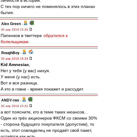
личности в истории.
С тех пор ничего не поменялось в этих планах
бытия.
Alex Green
-
30 апр 2019 15:34
Папенков в твиттере
обратился к
болельщикам
.
RoughBoy
-
30 апр 2019 15:33
Kid Amnesiac
,
Нет у тебя (у вас) нихуя.
У меня (у нас) есть.
Вот и вся разница.
А кто в говне - время покажет и рассудит.
ANDY-rws
-
30 апр 2019 15:31
а вот поясните, кто в теме таких нюансов...
Один из трёх акционеров ФКСМ со своими 30%
- сторона будущего покупателя (допустим), то
есть, этот совладелец не продаёт свой пакет,
остаётся как есть.