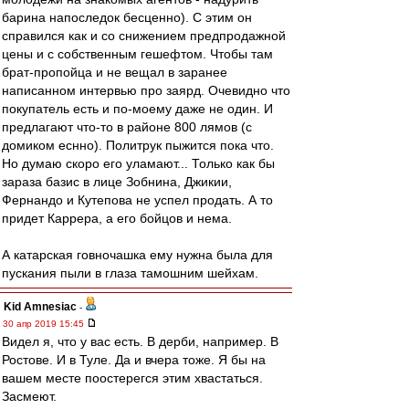
барина напоследок бесценно). С этим он
справился как и со снижением предпродажной
цены и с собственным гешефтом. Чтобы там
брат-пропойца и не вещал в заранее
написанном интервью про заярд. Очевидно что
покупатель есть и по-моему даже не один. И
предлагают что-то в районе 800 лямов (с
домиком еснно). Политрук пыжится пока что.
Но думаю скоро его уламают... Только как бы
зараза базис в лице Зобнина, Джикии,
Фернандо и Кутепова не успел продать. А то
придет Каррера, а его бойцов и нема.
А катарская говночашка ему нужна была для
пускания пыли в глаза тамошним шейхам.
Kid Amnesiac
-
30 апр 2019 15:45
Видел я, что у вас есть. В дерби, например. В
Ростове. И в Туле. Да и вчера тоже. Я бы на
вашем месте поостерегся этим хвастаться.
Засмеют.