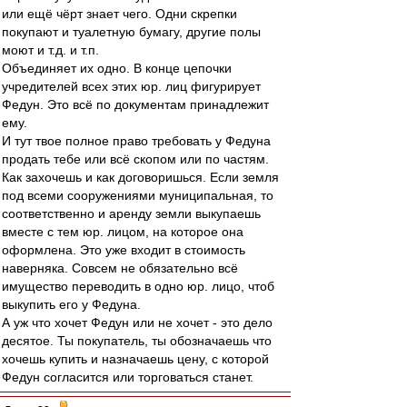
или ещё чёрт знает чего. Одни скрепки
покупают и туалетную бумагу, другие полы
моют и т.д. и т.п.
Объединяет их одно. В конце цепочки
учредителей всех этих юр. лиц фигурирует
Федун. Это всё по документам принадлежит
ему.
И тут твое полное право требовать у Федуна
продать тебе или всё скопом или по частям.
Как захочешь и как договоришься. Если земля
под всеми сооружениями муниципальная, то
соответственно и аренду земли выкупаешь
вместе с тем юр. лицом, на которое она
оформлена. Это уже входит в стоимость
наверняка. Совсем не обязательно всё
имущество переводить в одно юр. лицо, чтоб
выкупить его у Федуна.
А уж что хочет Федун или не хочет - это дело
десятое. Ты покупатель, ты обозначаешь что
хочешь купить и назначаешь цену, с которой
Федун согласится или торговаться станет.