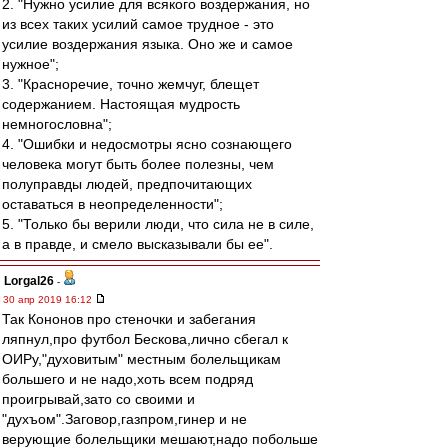
2. "Нужно усилие для всякого воздержания, но
из всех таких усилий самое трудное - это
усилие воздержания языка. Оно же и самое
нужное";
3. "Красноречие, точно жемчуг, блещет
содержанием. Настоящая мудрость
немногословна";
4. "Ошибки и недосмотры ясно сознающего
человека могут быть более полезны, чем
полуправды людей, предпочитающих
оставаться в неопределенности";
5. "Только бы верили люди, что сила не в силе,
а в правде, и смело высказывали бы ее".
Lorgal26
-
30 апр 2019 16:12
Так Кононов про стеночки и забегания
ляпнул,про футбол Бескова,лично сбегал к
ОИРу,"духовитым" местным болельщикам
большего и не надо,хоть всем подряд
проигрывай,зато со своими и
"духъом".Заговор,газпром,гинер и не
верующие болельщики мешают,надо побольше