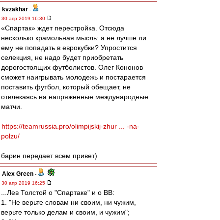
kvzakhar
-
30 апр 2019 16:30
«Спартак» ждет перестройка. Отсюда
несколько крамольная мысль: а не лучше ли
ему не попадать в еврокубки? Упростится
селекция, не надо будет приобретать
дорогостоящих футболистов. Олег Кононов
сможет наигрывать молодежь и постарается
поставить футбол, который обещает, не
отвлекаясь на напряженные международные
матчи.
https://teamrussia.pro/olimpijskij-zhur ... -na-
polzu/
барин передает всем привет)
Alex Green
-
30 апр 2019 16:25
...Лев Толстой о "Спартаке" и о ВВ:
1. "Не верьте словам ни своим, ни чужим,
верьте только делам и своим, и чужим";