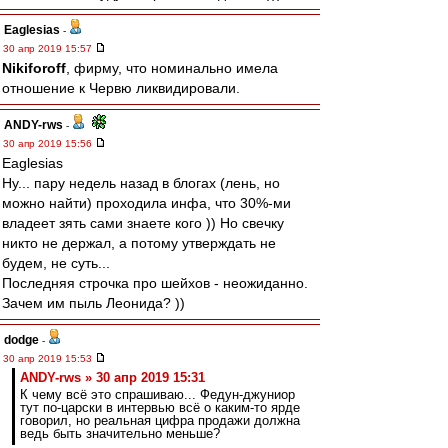
Eaglesias
-
30 апр 2019 15:57
Nikiforoff
, фирму, что номинально имела
отношение к Червю ликвидировали.
ANDY-rws
-
30 апр 2019 15:56
Eaglesias
Ну... пару недель назад в блогах (лень, но
можно найти) проходила инфа, что 30%-ми
владеет зять сами знаете кого )) Но свечку
никто не держал, а потому утверждать не
будем, не суть...
Последняя строчка про шейхов - неожиданно.
Зачем им пыль Леонида? ))
dodge
-
30 апр 2019 15:53
ANDY-rws » 30 апр 2019 15:31
К чему всё это спрашиваю... Федун-джуниор
тут по-царски в интервью всё о каким-то ярде
говорил, но реальная цифра продажи должна
ведь быть значительно меньше?