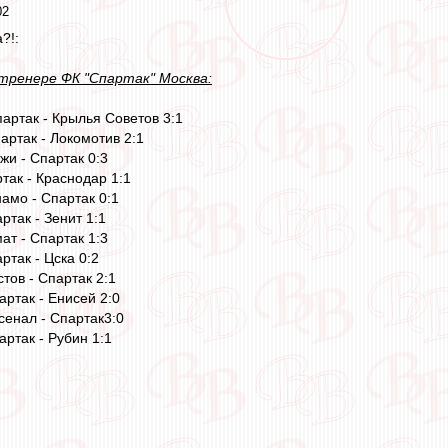
02
?!:
 тренере ФК "Спартак" Москва:
партак - Крылья Советов 3:1
партак - Локомотив 2:1
жи - Спартак 0:3
ртак - Краснодар 1:1
намо - Спартак 0:1
ртак - Зенит 1:1
ат - Спартак 1:3
ртак - Цска 0:2
стов - Спартак 2:1
артак - Енисей 2:0
сенал - Спартак3:0
артак - Рубин 1:1