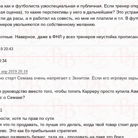
а как и футболиста узкоспециальная и публичная. Если тренер откр
ная оценка), то какие перспективы у него в дальнейшем? Это устра
 да расы, а я работал на совесть, но мне не платили и т.п. В футб
енеров увольняются по собственному желанию.
мотные. Наверное, даже в ФНЛ у всех тренеров неустойка прописана
9 20:43
0:34
 апр 2019 20:18
о старт Семака очень напрягает с Зенитом. Если его игровую карь
е руководство вместо того, чтобы топить Карреру просто купила А
с о Семаке?
21
ости, хотя ты прав по сути.
что-то продавать, то лучше это делать, когда твой товар стоит доро
во. Это как бэ прибыльная стратегия.
вно развивать бизнес, тада да - продавать на пике это бред.