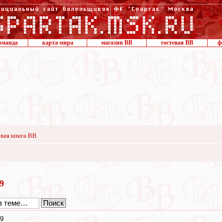
оманда
карта мира
магазин ВВ
гостевая ВВ
ф
вая книга ВВ
19
39