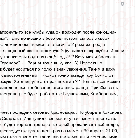
затронуть-то все клубы куда он приходил после конюшни-
ки", ныне почившие в бозе-единственный раз в своей
за чемпионом. Бомжи -аналогично 2 раза из трёх, а
 полноценный сезон скромную Уфу вывел в еврокубки. И если
ему трансферы подгонят ещё под ЛЧ? Везунчик и баловень
ренера"..... Вариантов я вижу два. А) Нереально
 будет носиться по полю в знак уважения. Таким я вижу
 самостоятельный. Тихонов точно заведёт футболистов.
рскую. Хотя вдруг в этот раз покатить?? Попытаться можно
 выполняя все требования этого иностранца..Причём взять
т иностранец не будет работать с Глушаковым, Комбаровым,
Чечне, последних сезонах Краснодара.. Но убирать Кононова
 Спартака. Или купил своё место у нас, может проплатил
е будет терпеть тренера, который проваливает всё подряд,
 преследует какую то цель-раз на момент 30 апреля 21:00,
лным отсутствием контроля внутри команды и истеричными