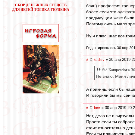
СБОР ДЕНЕЖНЫХ СРЕДСТВ
блян) профессия тренер
ДЛЯ ДЕТЕЙ ТОЛИКА ГЕРЦЫНА
более если это адекват
предыдущем жеке были пи
Поэтому очень мало тр
Ну и плюс, щас все гра
Редактировалось 30 апр 201
#
suslov
» 30 апр 2019 2
Sid Kampeador » 30
Не знаю. Меня личн
А прикинь, если бы наш
И говорили бы мы сейча
#
knn
» 30 апр 2019 20:
Нет, дело не в виртуальн
Просто если ты собрался 
стоит относительно деше
Если ты планируешь акти