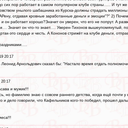
 сих пор работает в самом популярном клубе страны...... И тут же
овством унылого шабашника из Курска-должны страдать миллионы 
АРену, отдавая кровные заработанные деньги и эмоции"?" 2) Почему
и он работает хорошо?Значит он уверен, что его не попрут. А раз
.. Значит он что-то знает..... Уверен-Тихонов вышеупомянутый, п
ртак-это сердце и честь. А Кононов стрижёт на клубе деньги, отправ
аздниками.....
19 20:17
рь Леонид Арнольдович сказал бы: "Настало время отдать полномо
 20:17
сава и мужик!!!
ь, но фамилию знаю с совсем раннего детства, когда ещё почти у в
то и дело говорили, что Кафельников кого-то победил, прошел дал
еса!!!