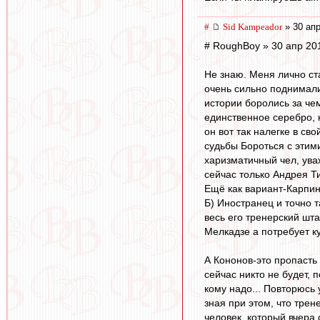
#
Sid Kampeador
» 30 апр
# RoughBoy » 30 апр 20
Не знаю. Меня лично ст
очень сильно поднимали
истории боролись за че
единственное серебро, 
он вот так налегке в с
судьбы Бороться с этим
харизматичный чел, ува
сейчас только Андрея Т
Ещё как вариант-Карпин 
Б) Иностранец и точно т
весь его тренерский шта
Мелкадзе а потребует к
А Кононов-это пропасть 
сейчас никто не будет,
кому надо... Повторюсь
зная при этом, что трен
человек, который вчера