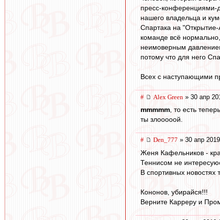
пресс-конференциями-до
нашего владельца и кум
Спартака на "Открытие-
команде всё нормально, 
неимоверным давлением..
потому что для него Спа
Всех с наступающими пр
#
Alex Green
» 30 апр 20
mmmmm
, то есть тепе
ты злооооой.
#
Den_777
» 30 апр 2019
Женя Кафельников - кра
Теннисом не интересуюс
В спортивных новостях 
Кононов, убирайся!!!
Верните Карреру и Пром