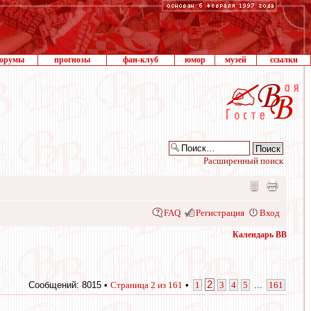
орумы
прогнозы
фан-клуб
юмор
музей
ссылки
Расширенный поиск
FAQ
Регистрация
Вход
Календарь ВВ
2
Сообщений: 8015 •
Страница
2
из
161
•
1
3
4
5
...
161