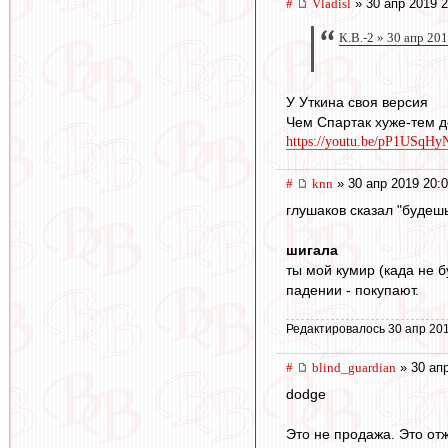
#
Vladisl
» 30 апр 2019 2
К.В.-2 » 30 апр 20
У Уткина своя версия
Чем Спартак хуже-тем д
https://youtu.be/pP1USqHy
#
knn
» 30 апр 2019 20:
глушаков сказал "будешь
шигала
ты мой кумир (када не б
падении - покупают.
Редактировалось 30 апр 201
#
blind_guardian
» 30 апр
dodge
Это не продажа. Это от