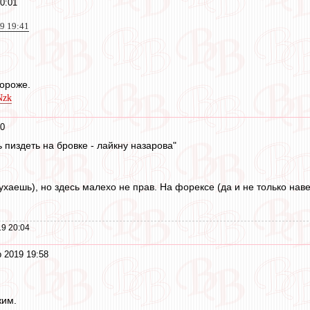
0:01
19 19:41
ороже.
Nzk
00
 пиздеть на бровке - лайкну назарова"
ухаешь), но здесь малехо не прав. На форексе (да и не только наве
9 20:04
 2019 19:58
жим.