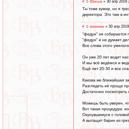
#
Шигала
» 30 апр 2019 
Ты тоже кумир, но я тре
директора. Это там в ин
#
mmmmm
» 30 апр 2019
"федун" не собирается 
"федун" и не думает дел
Все слова этого умелог
Он уже 20 лет водит нас
И мы всё ведёмся и вед
Ещё лет 20-30 и все спа
Какова же ближайшая з
Разглядеть её проще пр
Достаточно посмотреть 
Можешь быть уверен, чт
Вот такая процедура: к
Окунувшемуся с головой 
А вытащит барин из гряз