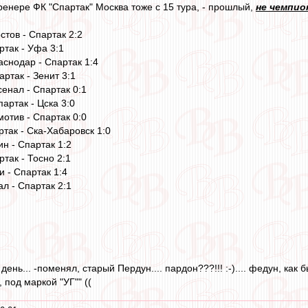
ренере ФК "Спартак" Москва тоже с 15 тура, - прошлый,
не чемпио
стов - Спартак 2:2
ртак - Уфа 3:1
аснодар - Спартак 1:4
артак - Зенит 3:1
сенал - Спартак 0:1
партак - Цска 3:0
мотив - Спартак 0:0
ртак - Ска-Хабаровск 1:0
ин - Спартак 1:2
ртак - Тосно 2:1
и - Спартак 1:4
ал - Спартак 2:1
ень... -поменял, старый Пердун.... пардон???!!! :-).... федун, как бы
 под маркой "УГ"" ((