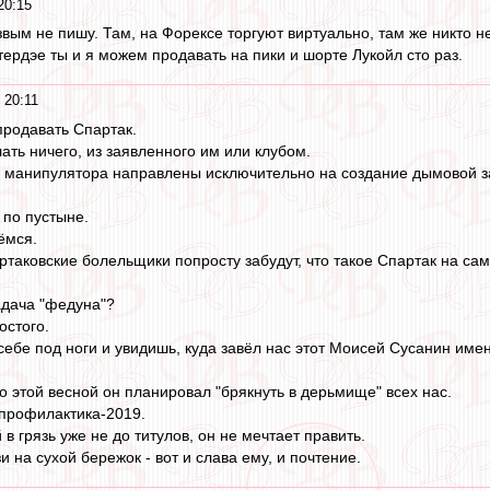
20:15
звым не пишу. Там, на Форексе торгуют виртуально, там же никто не
тердэе ты и я можем продавать на пики и шорте Лукойл сто раз.
 20:11
продавать Спартак.
ать ничего, из заявленного им или клубом.
о манипулятора направлены исключительно на создание дымовой з
 по пустыне.
ёмся.
ртаковские болельщики попросту забудут, что такое Спартак на са
адача "федуна"?
остого.
себе под ноги и увидишь, куда завёл нас этот Моисей Сусанин име
о этой весной он планировал "брякнуть в дерьмище" всех нас.
опрофилактика-2019.
в грязь уже не до титулов, он не мечтает править.
и на сухой бережок - вот и слава ему, и почтение.