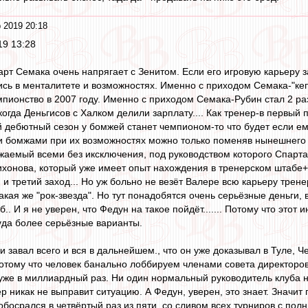
 2019 20:18
19 13:28
арт Семака очень напрягает с Зенитом. Если его игровую карьеру 
сь в менталитете и возможностях. Именно с приходом Семака-"кеп
мпионство в 2007 году. Именно с приходом Семака-Рубин стал 2 ра
когда Деньгисов с Халком делили зарплату.... Как тренер-в первый
вой дебютный сезон у бомжей станет чемпионом-то что будет если 
и бомжами при их возможностях можно только поменяв нынешнего "т
жаемый всеми без иксключения, под руководством которого Спартак
ихонова, который уже имеет опыт нахождения в тренерском штабе+
и третий заход... Но уж больно не везёт Валере всю карьеру трене
акая же "рок-звезда". Но тут понадобятся очень серьёзные деньги,
б.. И я не уверен, что Федун на такое пойдёт....... Потому что это
уда более серьёзные варианты.
и завал всего и вся в дальнейшем., что он уже доказывал в Туле, 
 потому что человек банально лоббируем членами совета директоров
 уже в миллиардный раз. Ни один нормальный руководитель клуба н
ер никак не выправит ситуацию. А Федун, уверен, это знает. Значит
 обосрался в четвёртый раз из пяти, со сливом всех турниров с по