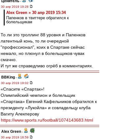
Ценитель
-
30 апр 2019 19:28
Alex Green » 30 апр 2019 15:34
Папенков в твиттере обратился к
болельщикам
То ли это троллинг 88 уровня и Папенков
латентный конь, то ли очередной
"профессионал", коих в Спартаке сейчас
немало, но плюнул в болельщиков чувак
смачно.
И тут же справедливо огрёб в комментариях.
BBKing
-
30 апр 2019 19:02
«Спасите «Спартак»!
Олимпийский чемпион и болельщик
«Спартака» Евгений Кафельников обратился к
президенту «Лукойла» и совладельцу клуба
Вагиту Алекперову
https://www.sports.ru/football/1074143683.html
Alex Green
-
30 апр 2019 18:59