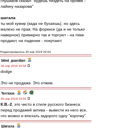
глушаков сказал "будешь пиздеть на бровке -
лайкну назарова"
шигала
ты мой кумир (када не бухаешь), но здесь
малехо не прав. На форексе (да и не только
наверное) примерно так и торгуют - на пике
продают, на падении - покупают.
Редактировалось 30 апр 2019 20:04
blind_guardian
-
30 апр 2019 19:58
dodge
Это не продажа. Это отжим.
Terrious
-
30 апр 2019 19:55
К.В.-2
, это чисто в стиле русского бизнеса:
перед продажей актива - вывести из него все,
что можно и втюхать задорого одну "корочку".
Шигала
-