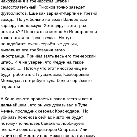
нахождения в тренерском штабе+
самостоятельный. Тихонов точно заведёт
футболистов. Ещё как вариант-Карпин и третий
заход... Но уж больно не везёт Валере всю
карьеру тренерскую. Хотя вдруг в этот раз
покатить?? Попытаться можно Б) Иностранец и
точно такая же "рок-звезда". Но тут
понадобятся очень серьёзные деньги,
выполняя все требования этого
иностранца..Причём взять весь его тренерский
штаб.. И я не уверен, что Федун на такое
пойдёт....... Потому что этот иностранец не
будет работать с Глушаковым, Комбаровым,
Мелкадзе а потребует куда более серьёзные
варианты.
А Кононов-это пропасть и завал всего и вся в
дальнейшем., что он уже доказывал в Туле,
Чечне, последних сезонах Краснодара.. Но
убирать Кононова сейчас никто не будет,
потому что человек банально лоббируем
членами совета директоров Спартака. Или
купил своё место у нас, может проплатил кому