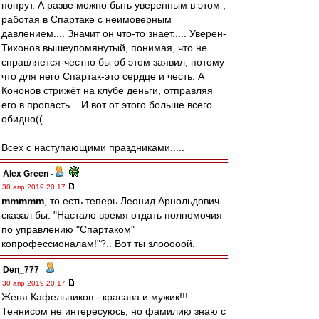
попрут. А разве можно быть уверенным в этом ,
работая в Спартаке с неимоверным
давлением.... Значит он что-то знает..... Уверен-
Тихонов вышеупомянутый, понимая, что не
справляется-честно бы об этом заявил, потому
что для него Спартак-это сердце и честь. А
Кононов стрижёт на клубе деньги, отправляя
его в пропасть... И вот от этого больше всего
обидно((
Всех с наступающими праздниками.....
Alex Green
-
30 апр 2019 20:17
mmmmm
, то есть теперь Леонид Арнольдович
сказал бы: "Настало время отдать полномочия
по управлению "Спартаком"
копрофессионалам!"?.. Вот ты злооооой.
Den_777
-
30 апр 2019 20:17
Женя Кафельников - красава и мужик!!!
Теннисом не интересуюсь, но фамилию знаю с