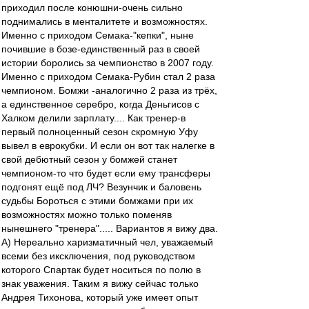
приходил после конюшни-очень сильно
поднимались в менталитете и возможностях.
Именно с приходом Семака-"кепки", ныне
почившие в бозе-единственный раз в своей
истории боролись за чемпионство в 2007 году.
Именно с приходом Семака-Рубин стал 2 раза
чемпионом. Бомжи -аналогично 2 раза из трёх,
а единственное серебро, когда Деньгисов с
Халком делили зарплату.... Как тренер-в
первый полноценный сезон скромную Уфу
вывел в еврокубки. И если он вот так налегке в
свой дебютный сезон у бомжей станет
чемпионом-то что будет если ему трансферы
подгонят ещё под ЛЧ? Везунчик и баловень
судьбы Бороться с этими бомжами при их
возможностях можно только поменяв
нынешнего "тренера"..... Вариантов я вижу два.
А) Нереально харизматичный чел, уважаемый
всеми без иксключения, под руководством
которого Спартак будет носиться по полю в
знак уважения. Таким я вижу сейчас только
Андрея Тихонова, который уже имеет опыт