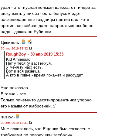
урал - это гнусная конская шлюха. от гинера за
щеку взять у них за честь. бонусом идет
наскипидаренные задницы против нас. хотя
против нас сейчас даже напрягаться особо не
надо - доказано Рубином.
Ценитель
-
30 апр 2019 18:32
RoughBoy » 30 апр 2019 15:33
Kid Amnesiac,
Нет у тебя (у вас) нихуя.
У меня (у нас) есть.
Вот и вся разница.
А кто в говне - время покажет и рассудит.
Уже показало.
В говне - все.
Только почему-то десятипроцентники упорно
его называют амброзией. :/
suslov
-
30 апр 2019 18:31
Мне показалось, что Ещенко был согласен с
трибунами по поводу «вы заебали».