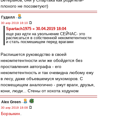
Ветеранов, они у Спартака как родители-
плохого не посоветуют)
Гуделл
-
30 апр 2019 18:10
Spartach1975 » 30.04.2019 18:04
еще раз идти на увольнение СЕЙЧАС- это
расписаться в собственной некомпетентности
и стать посмешищем перед врагами
Распишется руководство в своей
некомпетентности или же обойдется без
проставления автографа - его
некомпетентность и так очевидна любому ежу
в лесу, даже объевшемуся мухоморов. С
посмещищем аналогично - ржут враги, друзья,
кони, люди... Стены от хохота ходуном
Alex Green
-
30 апр 2019 18:08
Борзыкин
.
...Осторожно, встречается мат.
Ценитель
-