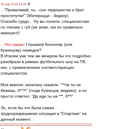
30 апр 2019 19:39
..."Проваливай, ты - сын террористки и брат
проститутки!" (Матерацци - Зидану).
Спасибо сурдо... Ну вы поняли, специалистам
по чтению с губ (не знаю, как их правильно
именуют)!
...
Что сказал
Глушаков Кононову (или
Кузнецову) намедни?
В Италии уже тем же вечером бы это подробно
разобрали в рамках футбольного шоу на ТВ,
хех, с привлечением соответствующих
специалистов.
Моя версия: капитану сказали: "**ли ты не
бежишь, б**?!" (тогда Кузнецов, видимо), а он
просто ответил: "Да иди ты на ***, б**!".
Эх, если бы это была самая
трудноразрешимая ситуация в "Спартаке" на
данный момент...