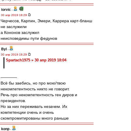
torvic
-
30 апр 2019 18:29
Черчесов, Карпин, Эмери, Каррера карт-бланш
не заслужили
а Кононов заслужил
неисповедимы пути федунов
Byl
-
30 апр 2019 18:29
Spartach1975 » 30 апр 2019 18:04
————
Всё бы заебись, но про мою/твою
некомпетентность никто не говорит.
Речь про некомпетентность ген диров и
президентов.
Но за них переживать незачем. Их
компетенции очень и очень
скомпромитированы много раньше
konp
-