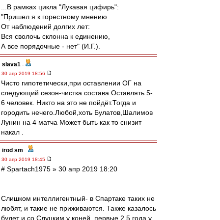
...В рамках цикла "Лукавая цифирь":
"Пришел я к горестному мнению
От наблюдений долгих лет:
Вся сволочь склонна к единению,
А все порядочные - нет" (И.Г.).
slava1
-
30 апр 2019 18:56
Чисто гипотетически,при оставлении ОГ на
следующий сезон-чистка состава.Оставлять 5-
6 человек. Никто на это не пойдёт.Тогда и
городить нечего.Любой,хоть Булатов,Шалимов
Лунин на 4 матча Может быть как то снизит
накал .
irod sm
-
30 апр 2019 18:45
# Spartach1975 » 30 апр 2019 18:20
Слишком интеллигентный- в Спартаке таких не
любят, и такие не приживаются. Также казалось
будет и со Слуцким у коней, первые 2,5 года у