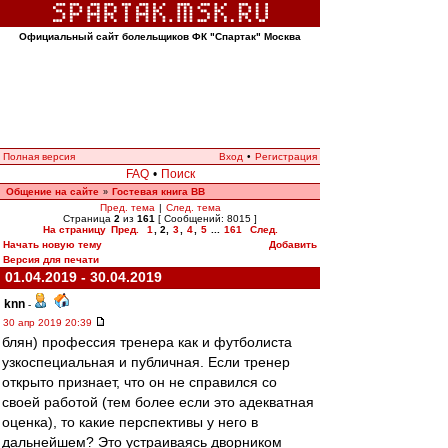
Официальный сайт болельщиков ФК "Спартак" Москва
Полная версия
Вход
•
Регистрация
FAQ
•
Поиск
Общение на сайте
Гостевая книга ВВ
»
Пред. тема
|
След. тема
Страница
2
из
161
[ Сообщений: 8015 ]
На страницу
Пред.
1
,
2
,
3
,
4
,
5
...
161
След.
Начать новую тему
Добавить
Версия для печати
01.04.2019 - 30.04.2019
knn
-
30 апр 2019 20:39
блян) профессия тренера как и футболиста
узкоспециальная и публичная. Если тренер
открыто признает, что он не справился со
своей работой (тем более если это адекватная
оценка), то какие перспективы у него в
дальнейшем? Это устраиваясь дворником