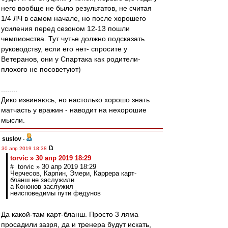
него вообще не было результатов, не считая
1/4 ЛЧ в самом начале, но после хорошего
усиления перед сезоном 12-13 пошли
чемпионства. Тут чутье должно подсказать
руководству, если его нет- спросите у
Ветеранов, они у Спартака как родители-
плохого не посоветуют)
........
Дико извиняюсь, но настолько хорошо знать
матчасть у вражин - наводит на нехорошие
мысли.
suslov
-
30 апр 2019 18:38
torvic » 30 апр 2019 18:29
# torvic » 30 апр 2019 18:29
Черчесов, Карпин, Эмери, Каррера карт-
бланш не заслужили
а Кононов заслужил
неисповедимы пути федунов
Да какой-там карт-бланш. Просто 3 ляма
просадили зазря, да и тренера будут искать,