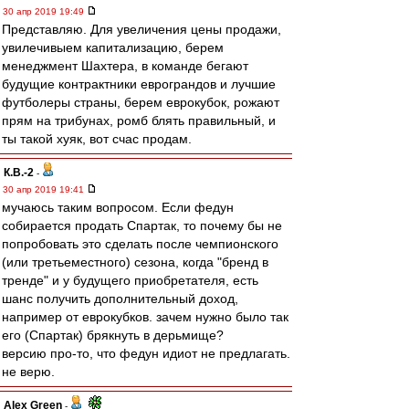
30 апр 2019 19:49
Представляю. Для увеличения цены продажи,
увилечивыем капитализацию, берем
менеджмент Шахтера, в команде бегают
будущие контрактники еврограндов и лучшие
футболеры страны, берем еврокубок, рожают
прям на трибунах, ромб блять правильный, и
ты такой хуяк, вот счас продам.
К.В.-2
-
30 апр 2019 19:41
мучаюсь таким вопросом. Если федун
собирается продать Спартак, то почему бы не
попробовать это сделать после чемпионского
(или третьеместного) сезона, когда "бренд в
тренде" и у будущего приобретателя, есть
шанс получить дополнительный доход,
например от еврокубков. зачем нужно было так
его (Спартак) брякнуть в дерьмище?
версию про-то, что федун идиот не предлагать.
не верю.
Alex Green
-