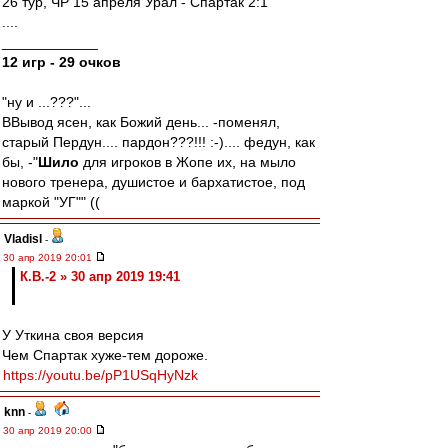
26 тур, ЧР 15 апреля Урал - Спартак 2:1
....
____________
12 игр - 29 очков
"ну и ...???"...
ВВывод ясен, как Божий день... -поменял,
старый Пердун.... пардон???!!! :-).... федун, как
бы, -"
Шило
для игроков в Жопе их, на мыло
нового тренера, душистое и бархатистое, под
маркой "УГ"" ((
Vladisl
-
30 апр 2019 20:01
К.В.-2 » 30 апр 2019 19:41
У Уткина своя версия
Чем Спартак хуже-тем дороже.
https://youtu.be/pP1USqHyNzk
knn
-
30 апр 2019 20:00