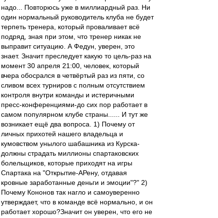
надо... Повторюсь уже в миллиардный раз. Ни
один нормальный руководитель клуба не будет
терпеть тренера, который проваливает всё
подряд, зная при этом, что тренер никак не
выправит ситуацию. А Федун, уверен, это
знает. Значит преследует какую то цель-раз на
момент 30 апреля 21:00, человек, который
вчера обосрался в четвёртый раз из пяти, со
сливом всех турниров с полным отсутствием
контроля внутри команды и истеричными
пресс-конференциями-до сих пор работает в
самом популярном клубе страны...... И тут же
возникает ещё два вопроса. 1) Почему от
личных прихотей нашего владельца и
кумовством унылого шабашника из Курска-
должны страдать миллионы спартаковских
болельщиков, которые приходят на игры
Спартака на "Открытие-АРену, отдавая
кровные заработанные деньги и эмоции"?" 2)
Почему Кононов так нагло и самоуверенно
утверждает, что в команде всё нормально, и он
работает хорошо?Значит он уверен, что его не