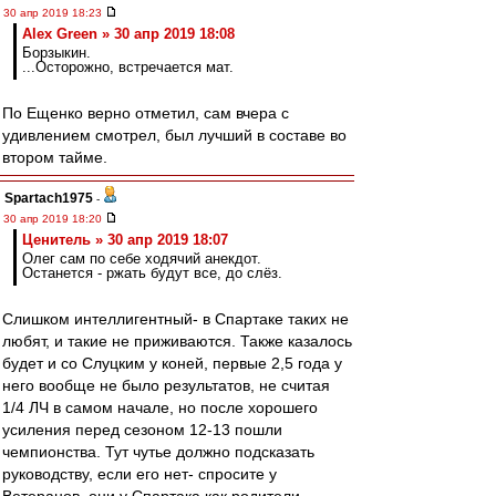
30 апр 2019 18:23
Alex Green » 30 апр 2019 18:08
Борзыкин.
...Осторожно, встречается мат.
По Ещенко верно отметил, сам вчера с
удивлением смотрел, был лучший в составе во
втором тайме.
Spartach1975
-
30 апр 2019 18:20
Ценитель » 30 апр 2019 18:07
Олег сам по себе ходячий анекдот.
Останется - ржать будут все, до слёз.
Слишком интеллигентный- в Спартаке таких не
любят, и такие не приживаются. Также казалось
будет и со Слуцким у коней, первые 2,5 года у
него вообще не было результатов, не считая
1/4 ЛЧ в самом начале, но после хорошего
усиления перед сезоном 12-13 пошли
чемпионства. Тут чутье должно подсказать
руководству, если его нет- спросите у