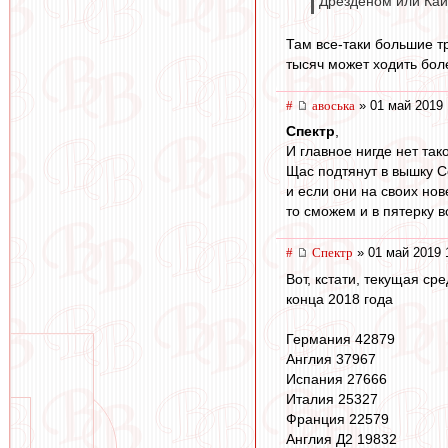
Дрезденом или Кай
Там все-таки большие т
тысяч может ходить бол
#
авоська
» 01 май 2019 
Спектр
,
И главное нигде нет так
Щас подтянут в вышку С
и если они на своих нов
то сможем и в пятерку в
#
Спектр
» 01 май 2019 
Вот, кстати, текущая ср
конца 2018 года
Германия 42879
Англия 37967
Испания 27666
Италия 25327
Франция 22579
Англия Д2 19832