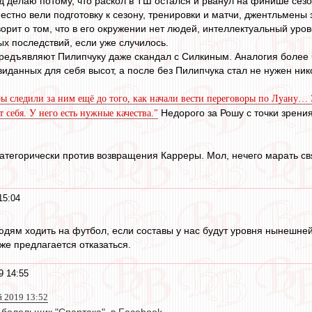
д делаю потому, что раскол в ТШ остался и рванул на финише сезо
естно вели подготовку к сезону, тренировки и матчи, джентльмены 
рит о том, что в его окружении нет людей, интеллектуальный уров
ых последствий, если уже случилось.
редъявляют Пилипчуку даже скандал с Силкиным. Аналогия более ч
виданных для себя высот, а после без Пилипчука стал не нужен ни
ы следили за ним ещё до того, как начали вести переговоры по Луану…
Недорого за Рошу с точки зрения
 себя. У него есть нужные качества."
атегорически против возвращения Карреры. Мол, нечего марать свя
15:04
людям ходить на футбол, если составы у нас будут уровня нынешне
оже предлагается отказаться.
9 14:55
й 2019 13:52