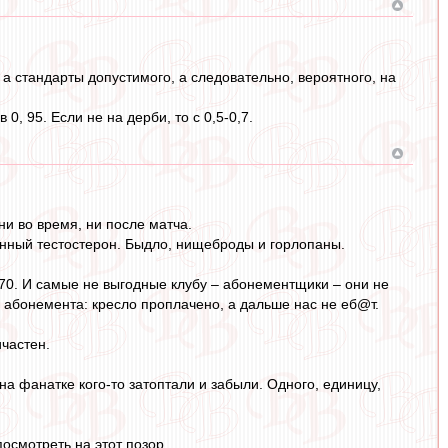
а стандарты допустимого, а следовательно, вероятного, на
, 95. Если не на дерби, то с 0,5-0,7.
ни во время, ни после матча.
енный тестостерон. Быдло, нищеброды и горлопаны.
/70. И самые не выгодные клубу – абонементщики – они не
 абонемента: кресло проплачено, а дальше нас не еб@т.
ичастен.
а фанатке кого-то затоптали и забыли. Одного, единицу,
осмотреть на этот позор.