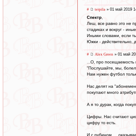
#
terpila
» 01 май 2019 1
Спектр
,
Леш, все равно это не 
стадиках и вокруг - иные
Иными словами, если ты 
Южки - действительно, д
#
Alex Green
» 01 май 20
...О, про посещаемость 
"Послушайте, мы, болель
Нам нужен футбол тольк
Нас делят на "абонемен
покупают много атрибут
А я то дурак, когда пок
Цифры. Нас считают циф
цифру то есть.
И с рубином … оказывае