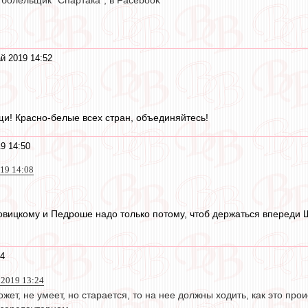
 болельщик "Спартака", в Facebook
й 2019 14:52
и! Красно-белые всех стран, объединяйтесь!
9 14:50
019 14:08
овицкому и Педроше надо только потому, чтоб держаться впереди 
34
й 2019 13:24
жет, не умеет, но старается, то на нее должны ходить, как это пр