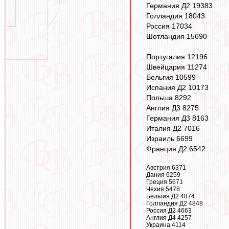
Германия Д2 19383
Голландия 18043
Россия 17034
Шотландия 15690
Португалия 12196
Швейцария 11274
Бельгия 10599
Испания Д2 10173
Польша 8292
Англия Д3 8275
Германия Д3 8163
Италия Д2 7016
Израиль 6699
Франция Д2 6542
Австрия 6371
Дания 6259
Греция 5671
Чехия 5478
Бельгия Д2 4874
Голландия Д2 4848
Россия Д2 4663
Англия Д4 4257
Украина 4114