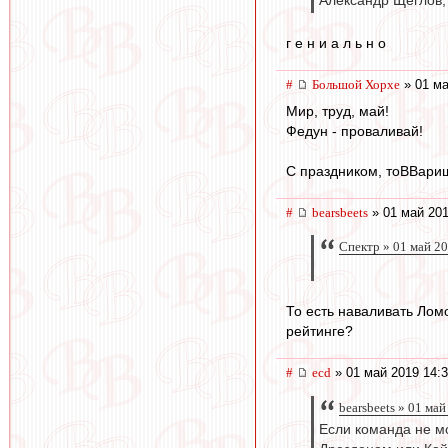
Александр Щеглов,
г е н и а л ь н о
#
Большой Хорхе
» 01 ма
Мир, труд, май!
Федун - проваливай!
С праздником, тоВВарищ
#
bearsbeets
» 01 май 201
Спектр » 01 май 2
То есть наваливать Лом
рейтинге?
#
ecd
» 01 май 2019 14:
bearsbeets » 01 ма
Если команда не мо