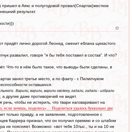
) пришел в Аякс и полугодовой провал(Спартак)жесткое
ынешний результат.
ости)))
о вот придёт лично дорогой Леонид, сменит еблана щекастого
пчук развалил, говоря "я бы тебя поставил в состав". И что?
ёт. Что-то в нём было такое, что выводы были сделаны, в
партак занял третье место, а по факту - с Пилипчуком
дееспособности оставшихся.
ильного.
Варили, варили, варили овсянку, гадали, гадали - избрали
, а другие даже противоречий не видят.
 речь, чтобы не истерить, что твари наговаривают на
 но, если хочешь, поделись»… Поделиться удалось буквально две
ет только правду, а не заявление, подготовленное с
сяцев Каррера признал, что он получил премию и со штабом
ра не поясняет. Возможно: «вот тебе 10тыс., ты и на 10 не