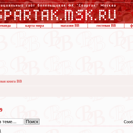
оманда
карта мира
магазин ВВ
гостевая ВВ
ф
вая книга ВВ
19
Сооб
1