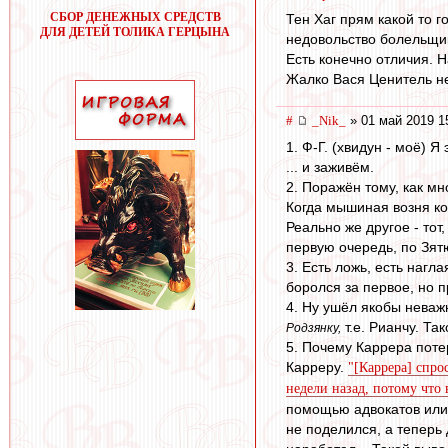
СБОР ДЕНЕЖНЫХ СРЕДСТВ
Тен Хаг прям какой то 
ДЛЯ ДЕТЕЙ ТОЛИКА ГЕРЦЫНА
недовольство болельщико
Есть конечно отличия. Н
Жалко Вася Ценитель не
#
_Nik_
» 01 май 2019 1
1. Ф-Г. (хвидун - моё) 
... и заживём.
2. Поражён тому, как мн
Когда мышиная возня ко
Реально же другое - тот
первую очередь, по Зят
3. Есть ложь, есть нагл
боролся за первое, но 
4. Ну ушёл якобы неваж
т.е. Рианчу. Та
Родзянку,
5. Почему Каррера поте
Карреру.
"[Каррера] спро
недели назад, потому что 
помощью адвокатов или 
не поделился, а теперь