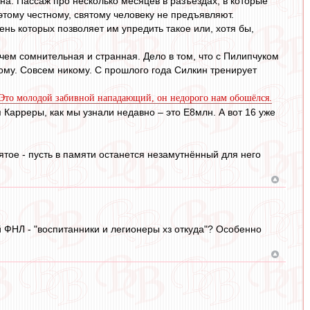
на. Пассаж про несколько месяцев в разъездах, в которые
этому честному, святому человеку не предъявляют.
ень которых позволяет им упредить такое или, хотя бы,
ем сомнительная и странная. Дело в том, что с Пилипчуком
кому. Совсем никому. С прошлого года Силкин тренирует
 Это молодой забивной нападающий, он недорого нам обошёлся.
 Карреры, как мы узнали недавно – это E8млн. А вот 16 уже
тое - пусть в памяти останется незамутнённый для него
й ФНЛ - "воспитанники и легионеры хз откуда"? Особенно