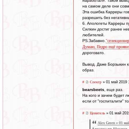
наработал». Такой выво
на самом деле они совм
Эта ошибка Карреры гово
разрешить без негативн
6. Апологеты Карреры п
Силкин достиг ранее не
любителей.
PS.Забавно.
"селекционер
Думаю, Педро ещё проявит
дороговато.
Вывод. Даже Борзыкин к
образ.
#
Спектр
» 01 май 2019 
bearsbeets
, еще раз.
На кого и зачем будет 
если от "госпиталити" т
#
Ценитель
» 01 май 201
Alex Green » 01 ма