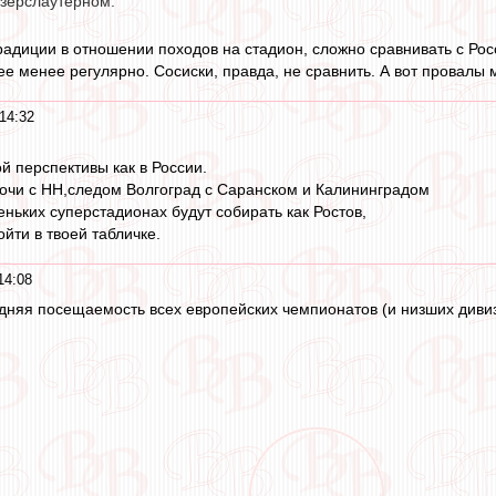
зерслаутерном.
радиции в отношении походов на стадион, сложно сравнивать с Рос
ее менее регулярно. Сосиски, правда, не сравнить. А вот провалы 
14:32
ой перспективы как в России.
очи с НН,следом Волгоград с Саранском и Калининградом
еньких суперстадионах будут собирать как Ростов,
ойти в твоей табличке.
14:08
едняя посещаемость всех европейских чемпионатов (и низших дивиз