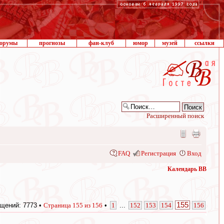
орумы
прогнозы
фан-клуб
юмор
музей
ссылки
Расширенный поиск
FAQ
Регистрация
Вход
Календарь ВВ
155
щений: 7773 •
Страница
155
из
156
•
1
...
152
153
154
156