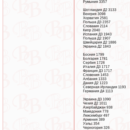
Румыния 3357
Шотландия Д2 3133
Венгрия 3098
Хорватия 2581
Польша Д3 2357
Словакия 2114
Кипр 2040
Испания Д3 1943
Польша Д2 1907
Швейцария Д2 1886
Украина Д2 1843
Босния 1799
Болгария 1781
Сербия 1728
Италия Д3 1717
Франция Д3 1717
Словения 1453
Албания 1333
Дания Д2 1223
Северная Ирландия 1193
Германия Д4 1113
Украина Д3 1090
Чехия Д2 1011
Азербайджан 938
Македония 778
Люксембург 497
Армения 389
Уэльс 354
Черногория 326