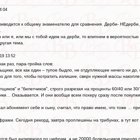
4:04
приводится к общему знаменателю для сравнения. Дерби- НЕдерби, 
.
или я, или мы с тобой идем на дерби, то влипнем в вероятностью в 0
ругая тема.
19 13:52
как раз, пара-тройка слов:
щики, все как один – тупое быдло, не отдупляющее ничего ни до, 
о для того, чтобы потратить излишне, сверх нужной массы накопл
тщиков" и "билетчиков", строго разрезая на проценты 60/40 или 30
ики… Оказывается. И они вообще всем похеру сразу после покупки
упал абонемент себе и сыну, считал, что право имею, что тоже … пр
рами. Сегодня рекорд, завтра проплешины на трибунах, а тут вот н
тся был антирекорд по цифрам, а не 20000 болельщиков пришло п