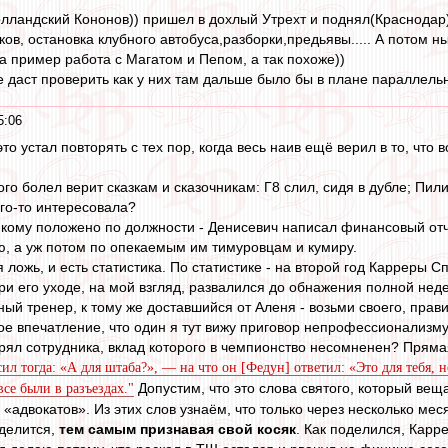
голландский Кононов)) пришел в дохлый Утрехт и поднял(Краснодар
в, остановка клубного автобуса,разборки,предьявы..... А потом н
а пример работа с Магатом и Пепом, а так похоже))
 даст проверить как у них там дальше было бы в плане параллельн
5:06
Я это устал повторять с тех пор, когда весь наив ещё верил в то, чт
ого болел верит сказкам и сказочникам: Г8 слил, сидя в дубле; Пили
го-то интересовала?
, кому положено по должности - Денисевич написал финансовый отч
ю, а уж потом по опекаемым им тимуровцам и кумиру.
ая ложь, и есть статистика. По статистике - на второй год Карреры С
при его уходе, на мой взгляд, развалился до обнажения полной не
ный тренер, к тому же доставшийся от Аленя - возьми своего, прав
кое впечатление, что один я тут вижу приговор непрофессионализму
рял сотрудника, вклад которого в чемпионство несомненен? Прямая
сил тогда: «А для штаба?», — на что он [Федун] ответил: «Это для тебя,
Допустим, что это слова святого, который веща
все были в разъездах."
«адвокатов». Из этих слов узнаём, что только через несколько ме
 делится,
тем самым признавая свой косяк
. Как поделился, Карре