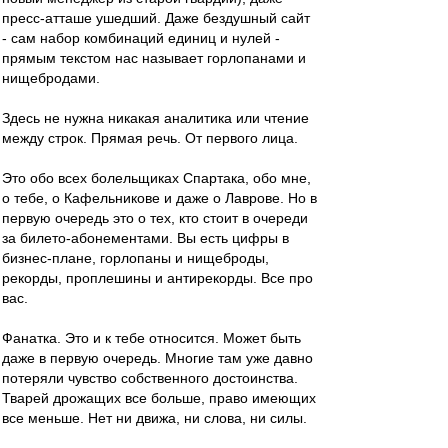
пресс-атташе ушедший. Даже бездушный сайт
- сам набор комбинаций единиц и нулей -
прямым текстом нас называет горлопанами и
нищебродами.
Здесь не нужна никакая аналитика или чтение
между строк. Прямая речь. От первого лица.
Это обо всех болельщиках Спартака, обо мне,
о тебе, о Кафельникове и даже о Лаврове. Но в
первую очередь это о тех, кто стоит в очереди
за билето-абонементами. Вы есть цифры в
бизнес-плане, горлопаны и нищеброды,
рекорды, проплешины и антирекорды. Все про
вас.
Фанатка. Это и к тебе относится. Может быть
даже в первую очередь. Многие там уже давно
потеряли чувство собственного достоинства.
Тварей дрожащих все больше, право имеющих
все меньше. Нет ни движа, ни слова, ни силы.