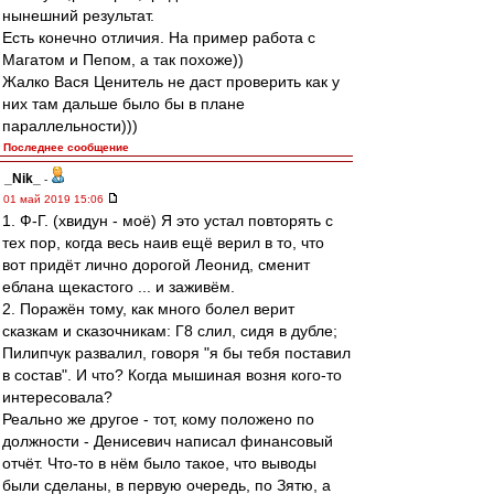
нынешний результат.
Есть конечно отличия. На пример работа с
Магатом и Пепом, а так похоже))
Жалко Вася Ценитель не даст проверить как у
них там дальше было бы в плане
параллельности)))
Последнее сообщение
_Nik_
-
01 май 2019 15:06
1. Ф-Г. (хвидун - моё) Я это устал повторять с
тех пор, когда весь наив ещё верил в то, что
вот придёт лично дорогой Леонид, сменит
еблана щекастого ... и заживём.
2. Поражён тому, как много болел верит
сказкам и сказочникам: Г8 слил, сидя в дубле;
Пилипчук развалил, говоря "я бы тебя поставил
в состав". И что? Когда мышиная возня кого-то
интересовала?
Реально же другое - тот, кому положено по
должности - Денисевич написал финансовый
отчёт. Что-то в нём было такое, что выводы
были сделаны, в первую очередь, по Зятю, а