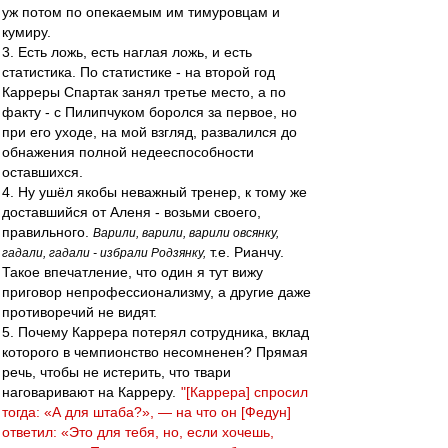
уж потом по опекаемым им тимуровцам и
кумиру.
3. Есть ложь, есть наглая ложь, и есть
статистика. По статистике - на второй год
Карреры Спартак занял третье место, а по
факту - с Пилипчуком боролся за первое, но
при его уходе, на мой взгляд, развалился до
обнажения полной недееспособности
оставшихся.
4. Ну ушёл якобы неважный тренер, к тому же
доставшийся от Аленя - возьми своего,
правильного.
Варили, варили, варили овсянку,
т.е. Рианчу.
гадали, гадали - избрали Родзянку,
Такое впечатление, что один я тут вижу
приговор непрофессионализму, а другие даже
противоречий не видят.
5. Почему Каррера потерял сотрудника, вклад
которого в чемпионство несомненен? Прямая
речь, чтобы не истерить, что твари
наговаривают на Карреру.
"[Каррера] спросил
тогда: «А для штаба?», — на что он [Федун]
ответил: «Это для тебя, но, если хочешь,