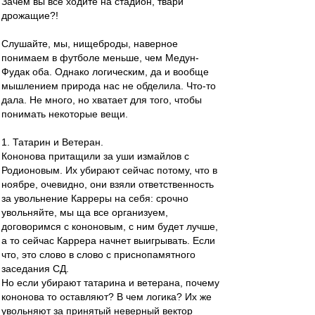
Зачем вы все ходите на стадион, твари
дрожащие?!
Слушайте, мы, нищеброды, наверное
понимаем в футболе меньше, чем Медун-
Фудак оба. Однако логическим, да и вообще
мышлением природа нас не обделила. Что-то
дала. Не много, но хватает для того, чтобы
понимать некоторые вещи.
1. Татарин и Ветеран.
Кононова притащили за уши измайлов с
Родионовым. Их убирают сейчас потому, что в
ноябре, очевидно, они взяли ответственность
за увольнение Карреры на себя: срочно
увольняйте, мы ща все организуем,
договоримся с кононовым, с ним будет лучше,
а то сейчас Каррера начнет выигрывать. Если
что, это слово в слово с приснопамятного
заседания СД.
Но если убирают татарина и ветерана, почему
кононова то оставляют? В чем логика? Их же
увольняют за принятый неверный вектор