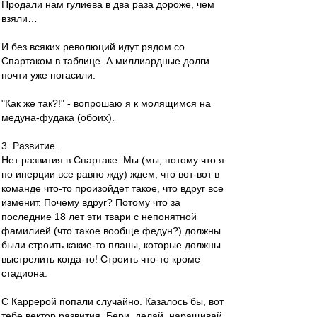
Продали нам гулиева в два раза дороже, чем
взяли…
И без всяких революций идут рядом со
Спартаком в таблице. А миллиардные долги
почти уже погасили.
"Как же так?!" - вопрошаю я к молящимся на
медуна-фудака (обоих).
3. Развитие.
Нет развития в Спартаке. Мы (мы, потому что я
по инерции все равно жду) ждем, что вот-вот в
команде что-то произойдет такое, что вдруг все
изменит. Почему вдруг? Потому что за
последние 18 лет эти твари с непонятной
фамилией (что такое вообще федун?) должны
были строить какие-то планы, которые должны
выстрелить когда-то! Строить что-то кроме
стадиона.
С Каррерой попали случайно. Казалось бы, вот
тебе вектор развития. Бери, делай, наращивай