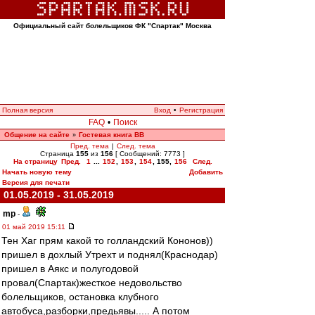
Официальный сайт болельщиков ФК "Спартак" Москва
Полная версия
Вход
•
Регистрация
FAQ
•
Поиск
Общение на сайте
Гостевая книга ВВ
»
Пред. тема
|
След. тема
Страница
155
из
156
[ Сообщений: 7773 ]
На страницу
Пред.
1
...
152
,
153
,
154
,
155
,
156
След.
Начать новую тему
Добавить
Версия для печати
01.05.2019 - 31.05.2019
mp
-
01 май 2019 15:11
Тен Хаг прям какой то голландский Кононов))
пришел в дохлый Утрехт и поднял(Краснодар)
пришел в Аякс и полугодовой
провал(Спартак)жесткое недовольство
болельщиков, остановка клубного
автобуса,разборки,предьявы..... А потом