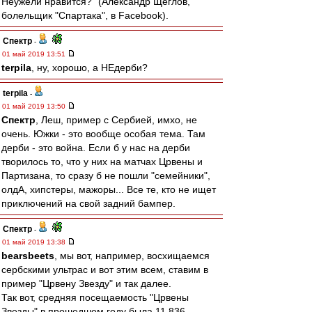
Неужели нравится?" (Александр Щеглов,
болельщик "Спартака", в Facebook).
Спектр
-
01 май 2019 13:51
terpila
, ну, хорошо, а НЕдерби?
terpila
-
01 май 2019 13:50
Спектр
, Леш, пример с Сербией, имхо, не
очень. Южки - это вообще особая тема. Там
дерби - это война. Если б у нас на дерби
творилось то, что у них на матчах Црвены и
Партизана, то сразу б не пошли "семейники",
олдА, хипстеры, мажоры... Все те, кто не ищет
приключений на свой задний бампер.
Спектр
-
01 май 2019 13:38
bearsbeets
, мы вот, например, восхищаемся
сербскими ультрас и вот этим всем, ставим в
пример "Црвену Звезду" и так далее.
Так вот, средняя посещаемость "Црвены
Звезды" в прошедшем году была 11 836