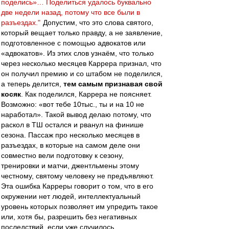
поделись»… Поделиться удалось буквально
две недели назад, потому что все были в
разъездах."
Допустим, что это слова святого,
который вещает только правду, а не заявление,
подготовленное с помощью адвокатов или
«адвокатов». Из этих слов узнаём, что только
через несколько месяцев Каррера признал, что
он получил премию и со штабом не поделился,
а теперь делится,
тем самым признавая свой
косяк
. Как поделился, Каррера не поясняет.
Возможно: «вот тебе 10тыс., ты и на 10 не
наработал». Такой вывод делаю потому, что
раскол в ТШ остался и рванул на финише
сезона. Пассаж про несколько месяцев в
разъездах, в которые на самом деле они
совместно вели подготовку к сезону,
тренировки и матчи, джентльмены этому
честному, святому человеку не предъявляют.
Эта ошибка Карреры говорит о том, что в его
окружении нет людей, интеллектуальный
уровень которых позволяет им упредить такое
или, хотя бы, разрешить без негативных
последствий, если уже случилось.