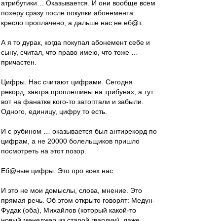
атрибутики… Оказывается. И они вообще всем
похеру сразу после покупки абонемента:
кресло проплачено, а дальше нас не еб@т.
А я то дурак, когда покупал абонемент себе и
сыну, считал, что право имею, что тоже …
причастен.
Цифры. Нас считают цифрами. Сегодня
рекорд, завтра проплешины на трибунах, а тут
вот на фанатке кого-то затоптали и забыли.
Одного, единицу, цифру то есть.
И с рубином … оказывается был антирекорд по
цифрам, а не 20000 болельщиков пришло
посмотреть на этот позор.
Еб@ные цифры. Это про всех нас.
И это не мои домыслы, слова, мнение. Это
прямая речь. Об этом открыто говорят: Медун-
Фудак (оба), Михайлов (который какой-то
новый менеджер из старой гвардии), даже