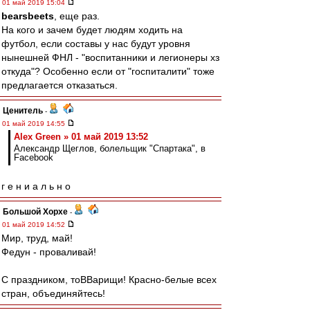
01 май 2019 15:04
bearsbeets
, еще раз.
На кого и зачем будет людям ходить на
футбол, если составы у нас будут уровня
нынешней ФНЛ - "воспитанники и легионеры хз
откуда"? Особенно если от "госпиталити" тоже
предлагается отказаться.
Ценитель
-
01 май 2019 14:55
Alex Green » 01 май 2019 13:52
Александр Щеглов, болельщик "Спартака", в
Facebook
г е н и а л ь н о
Большой Хорхе
-
01 май 2019 14:52
Мир, труд, май!
Федун - проваливай!
С праздником, тоВВарищи! Красно-белые всех
стран, объединяйтесь!