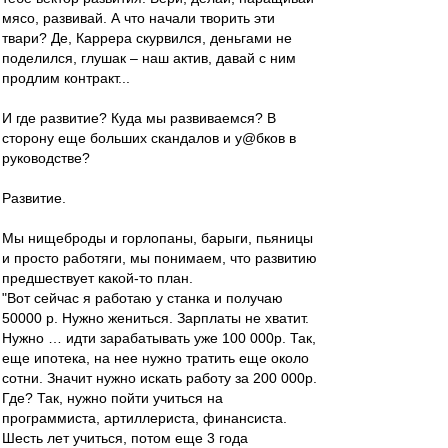
мясо, развивай. А что начали творить эти
твари? Де, Каррера скурвился, деньгами не
поделился, глушак – наш актив, давай с ним
продлим контракт...
И где развитие? Куда мы развиваемся? В
сторону еще больших скандалов и у@бков в
руководстве?
Развитие.
Мы нищеброды и горлопаны, барыги, пьяницы
и просто работяги, мы понимаем, что развитию
предшествует какой-то план.
"Вот сейчас я работаю у станка и получаю
50000 р. Нужно жениться. Зарплаты не хватит.
Нужно … идти зарабатывать уже 100 000р. Так,
еще ипотека, на нее нужно тратить еще около
сотни. Значит нужно искать работу за 200 000р.
Где? Так, нужно пойти учиться на
программиста, артиллериста, финансиста.
Шесть лет учиться, потом еще 3 года