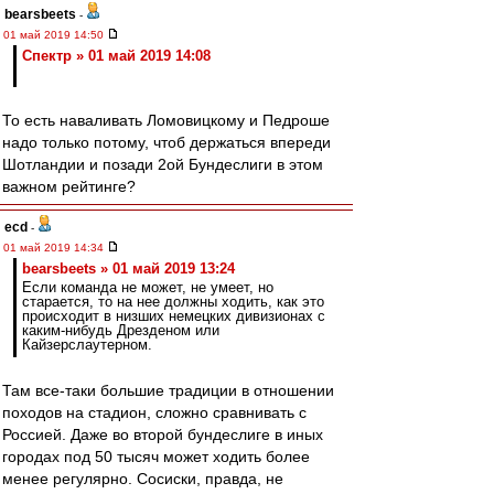
bearsbeets
-
01 май 2019 14:50
Спектр » 01 май 2019 14:08
То есть наваливать Ломовицкому и Педроше
надо только потому, чтоб держаться впереди
Шотландии и позади 2ой Бундеслиги в этом
важном рейтинге?
ecd
-
01 май 2019 14:34
bearsbeets » 01 май 2019 13:24
Если команда не может, не умеет, но
старается, то на нее должны ходить, как это
происходит в низших немецких дивизионах с
каким-нибудь Дрезденом или
Кайзерслаутерном.
Там все-таки большие традиции в отношении
походов на стадион, сложно сравнивать с
Россией. Даже во второй бундеслиге в иных
городах под 50 тысяч может ходить более
менее регулярно. Сосиски, правда, не