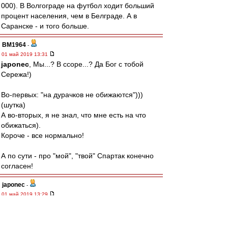
000). В Волгограде на футбол ходит больший
процент населения, чем в Белграде. А в
Саранске - и того больше.
BM1964
-
01 май 2019 13:31
japonec
, Мы...? В ссоре...? Да Бог с тобой
Сережа!)
Во-первых: "на дурачков не обижаются")))
(шутка)
А во-вторых, я не знал, что мне есть на что
обижаться).
Короче - все нормально!
А по сути - про "мой", "твой" Спартак конечно
согласен!
japonec
-
01 май 2019 13:29
AiltonD » 01 май 2019 13:18