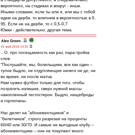
вероятного, на стадиках и вокруг - иные.
Иными словами, если ты или я, или мы с тобой
идем на дерби, то влипнем в вероятностью в 0,
95. Если не на дерби, то с 0,5-0,7.
Южки - действительно, другая тема.
Alex Green
-
01 май 2019 13:52
...О, про посещаемость как раз, пара-тройка
слов:
"Послушайте, мы, болельщики, все как один –
тупое быдло, не отдупляющее ничего ни до, ни
во время, ни после матча.
Нам нужен футбол только для того, чтобы
потратить излишне, сверх нужной массы
накопленный тестостерон. Быдло, нищеброды
и горлопаны.
Нас делят на "абонементщиков" и
"билетчиков", строго разрезая на проценты
60/40 или 30/70. И самые не выгодные клубу –
абонементщики – они не покупают много