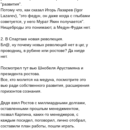
"развития".
Потому что, как сказал Игорь Лазарев (Igor
Lazarev), "это федун, он даже когда с глыбами
советуется, у него Мурат Якин получается".
Нищеброды это понимают, а Медун-Фудак нет.
2. В Спартаке новая революция.
Бл@, ну почему новых революций нет в цкг, у
проводниц, в рубине или ростове? Да нигде
нет.
Посмотрел тут вью Шнобеля Арустамяна и
президента ростова.
Все, кто молится на медуна, посмотрите это
вью ради собственного развития, расширения
горизонтов сознания.
Дядя взял Ростов с миллиардными долгами,
оставленными прошлым менеджментом,
позвал Карпина, каких-то менеджеров, с
каждым посидел, поговорил, лично отобрал,
составили план работы, пошли играть.