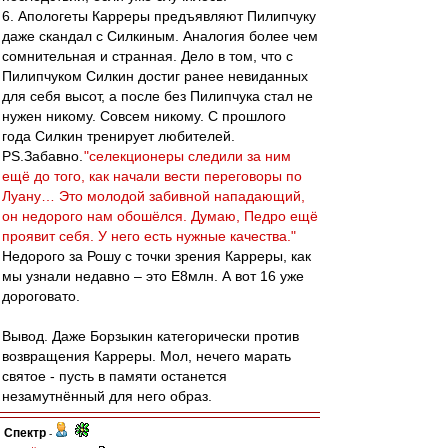
6. Апологеты Карреры предъявляют Пилипчуку
даже скандал с Силкиным. Аналогия более чем
сомнительная и странная. Дело в том, что с
Пилипчуком Силкин достиг ранее невиданных
для себя высот, а после без Пилипчука стал не
нужен никому. Совсем никому. С прошлого
года Силкин тренирует любителей.
PS.Забавно.
"селекционеры следили за ним
ещё до того, как начали вести переговоры по
Луану… Это молодой забивной нападающий,
он недорого нам обошёлся. Думаю, Педро ещё
проявит себя. У него есть нужные качества."
Недорого за Рошу с точки зрения Карреры, как
мы узнали недавно – это E8млн. А вот 16 уже
дороговато.
Вывод. Даже Борзыкин категорически против
возвращения Карреры. Мол, нечего марать
святое - пусть в памяти останется
незамутнённый для него образ.
Спектр
-