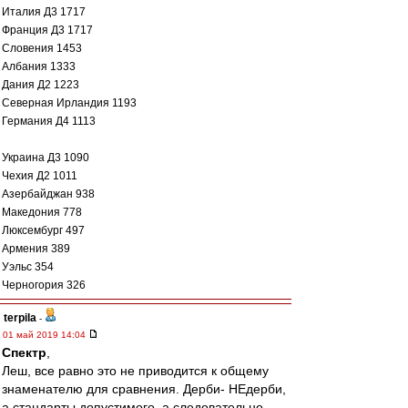
Италия Д3 1717
Франция Д3 1717
Словения 1453
Албания 1333
Дания Д2 1223
Северная Ирландия 1193
Германия Д4 1113
Украина Д3 1090
Чехия Д2 1011
Азербайджан 938
Македония 778
Люксембург 497
Армения 389
Уэльс 354
Черногория 326
terpila
-
01 май 2019 14:04
Спектр
,
Леш, все равно это не приводится к общему
знаменателю для сравнения. Дерби- НЕдерби,
а стандарты допустимого, а следовательно,