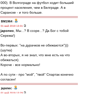
000). В Волгограде на футбол ходит больший
процент населения, чем в Белграде. А в
Саранске - и того больше.
BM1964
-
01 май 2019 13:31
japonec
, Мы...? В ссоре...? Да Бог с тобой
Сережа!)
Во-первых: "на дурачков не обижаются")))
(шутка)
А во-вторых, я не знал, что мне есть на что
обижаться).
Короче - все нормально!
А по сути - про "мой", "твой" Спартак конечно
согласен!
japonec
-
01 май 2019 13:29
AiltonD » 01 май 2019 13:18