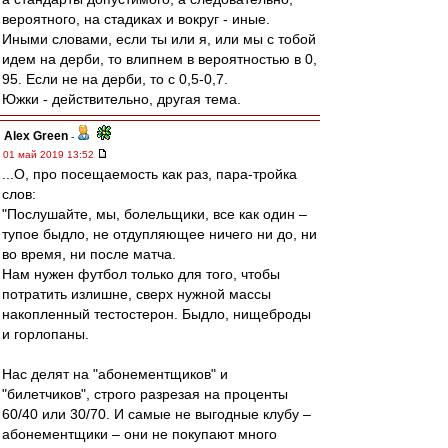
вероятного, на стадиках и вокруг - иные.
Иными словами, если ты или я, или мы с тобой
идем на дерби, то влипнем в вероятностью в 0,
95. Если не на дерби, то с 0,5-0,7.
Южки - действительно, другая тема.
Alex Green
-
01 май 2019 13:52
...О, про посещаемость как раз, пара-тройка
слов:
"Послушайте, мы, болельщики, все как один –
тупое быдло, не отдупляющее ничего ни до, ни
во время, ни после матча.
Нам нужен футбол только для того, чтобы
потратить излишне, сверх нужной массы
накопленный тестостерон. Быдло, нищеброды
и горлопаны.
Нас делят на "абонементщиков" и
"билетчиков", строго разрезая на проценты
60/40 или 30/70. И самые не выгодные клубу –
абонементщики – они не покупают много