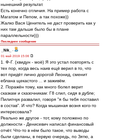
нынешний результат.
Есть конечно отличия. На пример работа с
Магатом и Пепом, а так похоже))
Жалко Вася Ценитель не даст проверить как у
них там дальше было бы в плане
параллельности)))
Последнее сообщение
_Nik_
-
01 май 2019 15:06
1. Ф-Г. (хвидун - моё) Я это устал повторять с
тех пор, когда весь наив ещё верил в то, что
вот придёт лично дорогой Леонид, сменит
еблана щекастого ... и заживём.
2. Поражён тому, как много болел верит
сказкам и сказочникам: Г8 слил, сидя в дубле;
Пилипчук развалил, говоря "я бы тебя поставил
в состав". И что? Когда мышиная возня кого-то
интересовала?
Реально же другое - тот, кому положено по
должности - Денисевич написал финансовый
отчёт. Что-то в нём было такое, что выводы
были сделаны, в первую очередь, по Зятю, а