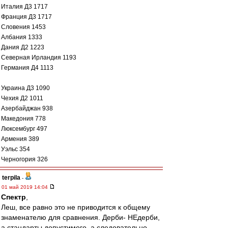
Италия Д3 1717
Франция Д3 1717
Словения 1453
Албания 1333
Дания Д2 1223
Северная Ирландия 1193
Германия Д4 1113
Украина Д3 1090
Чехия Д2 1011
Азербайджан 938
Македония 778
Люксембург 497
Армения 389
Уэльс 354
Черногория 326
terpila
-
01 май 2019 14:04
Спектр
,
Леш, все равно это не приводится к общему
знаменателю для сравнения. Дерби- НЕдерби,
а стандарты допустимого, а следовательно,