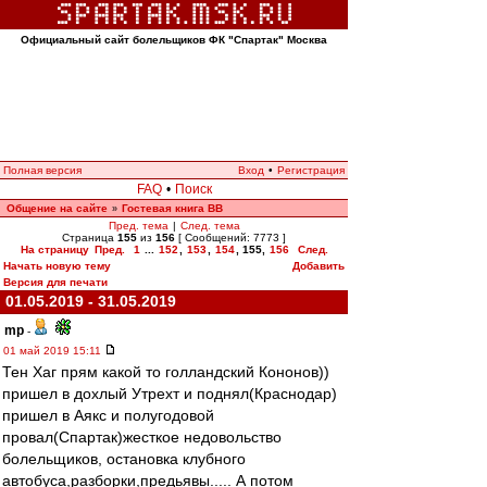
Официальный сайт болельщиков ФК "Спартак" Москва
Полная версия
Вход
•
Регистрация
FAQ
•
Поиск
Общение на сайте
Гостевая книга ВВ
»
Пред. тема
|
След. тема
Страница
155
из
156
[ Сообщений: 7773 ]
На страницу
Пред.
1
...
152
,
153
,
154
,
155
,
156
След.
Начать новую тему
Добавить
Версия для печати
01.05.2019 - 31.05.2019
mp
-
01 май 2019 15:11
Тен Хаг прям какой то голландский Кононов))
пришел в дохлый Утрехт и поднял(Краснодар)
пришел в Аякс и полугодовой
провал(Спартак)жесткое недовольство
болельщиков, остановка клубного
автобуса,разборки,предьявы..... А потом