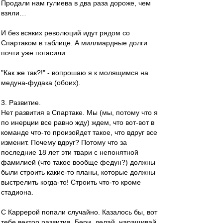
Продали нам гулиева в два раза дороже, чем
взяли…
И без всяких революций идут рядом со
Спартаком в таблице. А миллиардные долги
почти уже погасили.
"Как же так?!" - вопрошаю я к молящимся на
медуна-фудака (обоих).
3. Развитие.
Нет развития в Спартаке. Мы (мы, потому что я
по инерции все равно жду) ждем, что вот-вот в
команде что-то произойдет такое, что вдруг все
изменит. Почему вдруг? Потому что за
последние 18 лет эти твари с непонятной
фамилией (что такое вообще федун?) должны
были строить какие-то планы, которые должны
выстрелить когда-то! Строить что-то кроме
стадиона.
С Каррерой попали случайно. Казалось бы, вот
тебе вектор развития. Бери, делай, наращивай