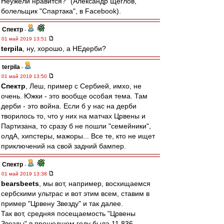
Неужели нравится?" (Александр Щеглов,
болельщик "Спартака", в Facebook).
Спектр
-
01 май 2019 13:51
terpila
, ну, хорошо, а НЕдерби?
terpila
-
01 май 2019 13:50
Спектр
, Леш, пример с Сербией, имхо, не
очень. Южки - это вообще особая тема. Там
дерби - это война. Если б у нас на дерби
творилось то, что у них на матчах Црвены и
Партизана, то сразу б не пошли "семейники",
олдА, хипстеры, мажоры... Все те, кто не ищет
приключений на свой задний бампер.
Спектр
-
01 май 2019 13:38
bearsbeets
, мы вот, например, восхищаемся
сербскими ультрас и вот этим всем, ставим в
пример "Црвену Звезду" и так далее.
Так вот, средняя посещаемость "Црвены
Звезды" в прошедшем году была 11 836