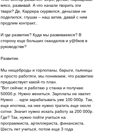
мясо, развивай. А что начали творить эти
твари? Де, Каррера скурвился, деньгами не
поделился, глушак – наш актив, давай с ним
продлим контракт...
И где развитие? Куда мы развиваемся? В
сторону еще больших скандалов и у@бков в
руководстве?
Развитие.
Мы нищеброды и горлопаны, барыги, пьяницы
и просто работяги, мы понимаем, что развитию
предшествует какой-то план.
"Вот сейчас я работаю у станка и получаю
50000 р. Нужно жениться. Зарплаты не хватит.
Нужно … идти зарабатывать уже 100 000р. Так,
еще ипотека, на нее нужно тратить еще около
сотни. Значит нужно искать работу за 200 000р.
Где? Так, нужно пойти учиться на
программиста, артиллериста, финансиста.
Шесть лет учиться, потом еще 3 года