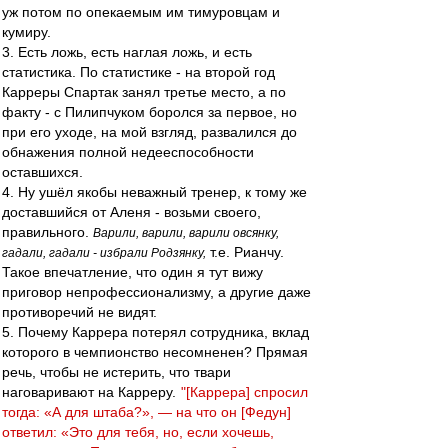
уж потом по опекаемым им тимуровцам и
кумиру.
3. Есть ложь, есть наглая ложь, и есть
статистика. По статистике - на второй год
Карреры Спартак занял третье место, а по
факту - с Пилипчуком боролся за первое, но
при его уходе, на мой взгляд, развалился до
обнажения полной недееспособности
оставшихся.
4. Ну ушёл якобы неважный тренер, к тому же
доставшийся от Аленя - возьми своего,
правильного.
Варили, варили, варили овсянку,
т.е. Рианчу.
гадали, гадали - избрали Родзянку,
Такое впечатление, что один я тут вижу
приговор непрофессионализму, а другие даже
противоречий не видят.
5. Почему Каррера потерял сотрудника, вклад
которого в чемпионство несомненен? Прямая
речь, чтобы не истерить, что твари
наговаривают на Карреру.
"[Каррера] спросил
тогда: «А для штаба?», — на что он [Федун]
ответил: «Это для тебя, но, если хочешь,