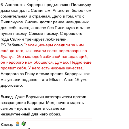
6. Апологеты Карреры предъявляют Пилипчуку
даже скандал с Силкиным. Аналогия более чем
сомнительная и странная. Дело в том, что с
Пилипчуком Силкин достиг ранее невиданных
для себя высот, а после без Пилипчука стал не
нужен никому. Совсем никому. С прошлого
года Силкин тренирует любителей.
PS.Забавно.
"селекционеры следили за ним
ещё до того, как начали вести переговоры по
Луану… Это молодой забивной нападающий,
он недорого нам обошёлся. Думаю, Педро ещё
проявит себя. У него есть нужные качества."
Недорого за Рошу с точки зрения Карреры, как
мы узнали недавно – это E8млн. А вот 16 уже
дороговато.
Вывод. Даже Борзыкин категорически против
возвращения Карреры. Мол, нечего марать
святое - пусть в памяти останется
незамутнённый для него образ.
Спектр
-