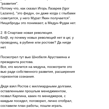
"развития".
Потому что, как сказал Игорь Лазарев (Igor
Lazarev), "это федун, он даже когда с глыбами
советуется, у него Мурат Якин получается".
Нищеброды это понимают, а Медун-Фудак нет.
2. В Спартаке новая революция.
Бл@, ну почему новых революций нет в цкг, у
проводниц, в рубине или ростове? Да нигде
нет.
Посмотрел тут вью Шнобеля Арустамяна и
президента ростова.
Все, кто молится на медуна, посмотрите это
вью ради собственного развития, расширения
горизонтов сознания.
Дядя взял Ростов с миллиардными долгами,
оставленными прошлым менеджментом,
позвал Карпина, каких-то менеджеров, с
каждым посидел, поговорил, лично отобрал,
составили план работы, пошли играть.