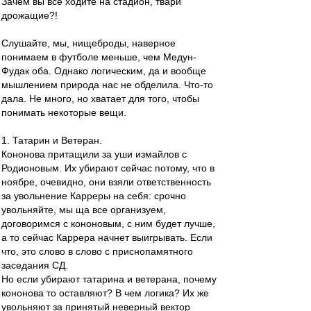
Зачем вы все ходите на стадион, твари
дрожащие?!
Слушайте, мы, нищеброды, наверное
понимаем в футболе меньше, чем Медун-
Фудак оба. Однако логическим, да и вообще
мышлением природа нас не обделила. Что-то
дала. Не много, но хватает для того, чтобы
понимать некоторые вещи.
1. Татарин и Ветеран.
Кононова притащили за уши измайлов с
Родионовым. Их убирают сейчас потому, что в
ноябре, очевидно, они взяли ответственность
за увольнение Карреры на себя: срочно
увольняйте, мы ща все организуем,
договоримся с кононовым, с ним будет лучше,
а то сейчас Каррера начнет выигрывать. Если
что, это слово в слово с приснопамятного
заседания СД.
Но если убирают татарина и ветерана, почему
кононова то оставляют? В чем логика? Их же
увольняют за принятый неверный вектор