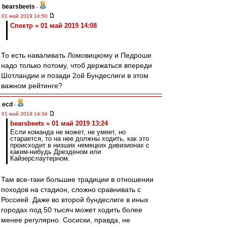
bearsbeets
-
01 май 2019 14:50
Спектр » 01 май 2019 14:08
То есть наваливать Ломовицкому и Педроше
надо только потому, чтоб держаться впереди
Шотландии и позади 2ой Бундеслиги в этом
важном рейтинге?
ecd
-
01 май 2019 14:34
bearsbeets » 01 май 2019 13:24
Если команда не может, не умеет, но
старается, то на нее должны ходить, как это
происходит в низших немецких дивизионах с
каким-нибудь Дрезденом или
Кайзерслаутерном.
Там все-таки большие традиции в отношении
походов на стадион, сложно сравнивать с
Россией. Даже во второй бундеслиге в иных
городах под 50 тысяч может ходить более
менее регулярно. Сосиски, правда, не