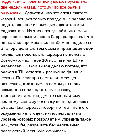
поделись»… Поделиться удалось буквально
две недели назад, потому что все были в
разъездах."
Допустим, что это слова святого,
который вещает только правду, а не заявление,
подготовленное с помощью адвокатов или
«адвокатов». Из этих слов узнаём, что только
через несколько месяцев Каррера признал, что
он получил премию и со штабом не поделился,
а теперь делится,
тем самым признавая свой
косяк
. Как поделился, Каррера не поясняет.
Возможно: «вот тебе 10тыс., ты и на 10 не
наработал». Такой вывод делаю потому, что
раскол в ТШ остался и рванул на финише
сезона. Пассаж про несколько месяцев в
разъездах, в которые на самом деле они
совместно вели подготовку к сезону,
тренировки и матчи, джентльмены этому
честному, святому человеку не предъявляют.
Эта ошибка Карреры говорит о том, что в его
окружении нет людей, интеллектуальный
уровень которых позволяет им упредить такое
или, хотя бы, разрешить без негативных
последствий, если уже случилось.