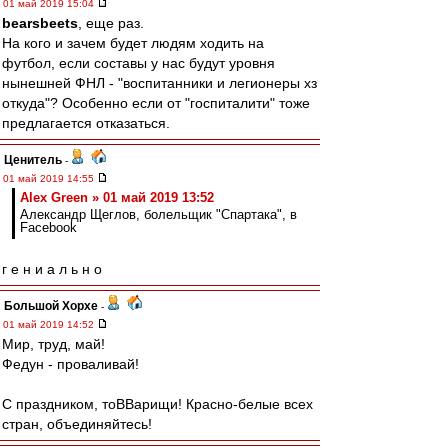
01 май 2019 15:04
bearsbeets
, еще раз.
На кого и зачем будет людям ходить на
футбол, если составы у нас будут уровня
нынешней ФНЛ - "воспитанники и легионеры хз
откуда"? Особенно если от "госпиталити" тоже
предлагается отказаться.
Ценитель
-
01 май 2019 14:55
Alex Green » 01 май 2019 13:52
Александр Щеглов, болельщик "Спартака", в
Facebook
г е н и а л ь н о
Большой Хорхе
-
01 май 2019 14:52
Мир, труд, май!
Федун - проваливай!
С праздником, тоВВарищи! Красно-белые всех
стран, объединяйтесь!