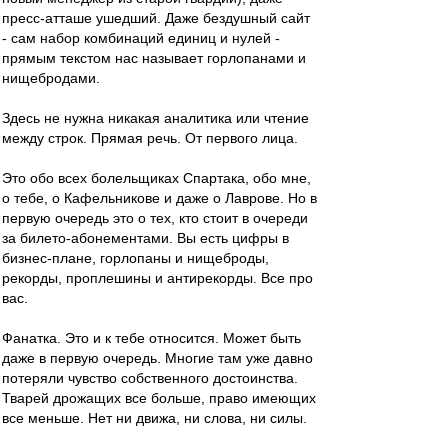
пресс-атташе ушедший. Даже бездушный сайт
- сам набор комбинаций единиц и нулей -
прямым текстом нас называет горлопанами и
нищебродами.
Здесь не нужна никакая аналитика или чтение
между строк. Прямая речь. От первого лица.
Это обо всех болельщиках Спартака, обо мне,
о тебе, о Кафельникове и даже о Лаврове. Но в
первую очередь это о тех, кто стоит в очереди
за билето-абонементами. Вы есть цифры в
бизнес-плане, горлопаны и нищеброды,
рекорды, проплешины и антирекорды. Все про
вас.
Фанатка. Это и к тебе относится. Может быть
даже в первую очередь. Многие там уже давно
потеряли чувство собственного достоинства.
Тварей дрожащих все больше, право имеющих
все меньше. Нет ни движа, ни слова, ни силы.