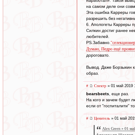
наработал». Такой выво
на самом деле они совм
Эта ошибка Карреры гово
разрешить без негативн
6. Апологеты Карреры п
Силкин достиг ранее не
любителей.
PS.Забавно.
"селекционер
Думаю, Педро ещё проявит
дороговато.
Вывод. Даже Борзыкин к
образ.
#
Спектр
» 01 май 2019 
bearsbeets
, еще раз.
На кого и зачем будет 
если от "госпиталити" т
#
Ценитель
» 01 май 201
Alex Green » 01 ма