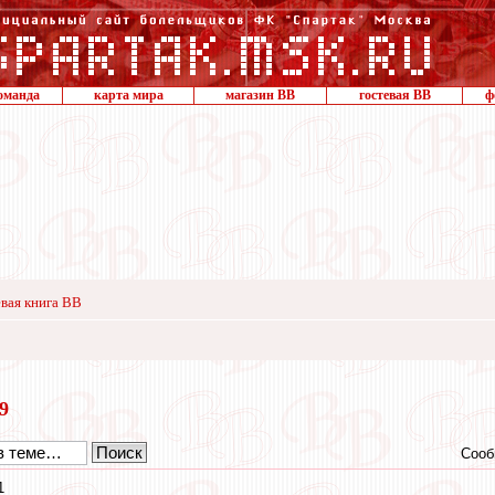
оманда
карта мира
магазин ВВ
гостевая ВВ
ф
вая книга ВВ
19
Сооб
1