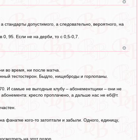
а стандарты допустимого, а следовательно, вероятного, на
, 95. Если не на дерби, то с 0,5-0,7.
ни во время, ни после матча.
енный тестостерон. Быдло, нищеброды и горлопаны.
/70. И самые не выгодные клубу – абонементщики – они не
 абонемента: кресло проплачено, а дальше нас не еб@т.
ичастен.
а фанатке кого-то затоптали и забыли. Одного, единицу,
осмотреть на этот позор.