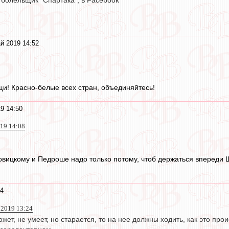
 болельщик "Спартака", в Facebook
й 2019 14:52
и! Красно-белые всех стран, объединяйтесь!
9 14:50
019 14:08
овицкому и Педроше надо только потому, чтоб держаться впереди 
34
й 2019 13:24
жет, не умеет, но старается, то на нее должны ходить, как это пр