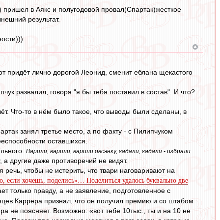
) пришел в Аякс и полугодовой провал(Спартак)жесткое
ынешний результат.
ости)))
о вот придёт лично дорогой Леонид, сменит еблана щекастого
пчук развалил, говоря "я бы тебя поставил в состав". И что?
ёт. Что-то в нём было такое, что выводы были сделаны, в
партак занял третье место, а по факту - с Пилипчуком
дееспособности оставшихся.
ильного.
Варили, варили, варили овсянку, гадали, гадали - избрали
, а другие даже противоречий не видят.
 речь, чтобы не истерить, что твари наговаривают на
 но, если хочешь, поделись»… Поделиться удалось буквально две
ет только правду, а не заявление, подготовленное с
сяцев Каррера признал, что он получил премию и со штабом
ра не поясняет. Возможно: «вот тебе 10тыс., ты и на 10 не