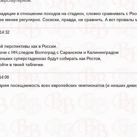
зерслаутерном.
радиции в отношении походов на стадион, сложно сравнивать с Рос
ее менее регулярно. Сосиски, правда, не сравнить. А вот провалы 
14:32
ой перспективы как в России.
очи с НН,следом Волгоград с Саранском и Калининградом
еньких суперстадионах будут собирать как Ростов,
ойти в твоей табличке.
14:08
едняя посещаемость всех европейских чемпионатов (и низших дивиз