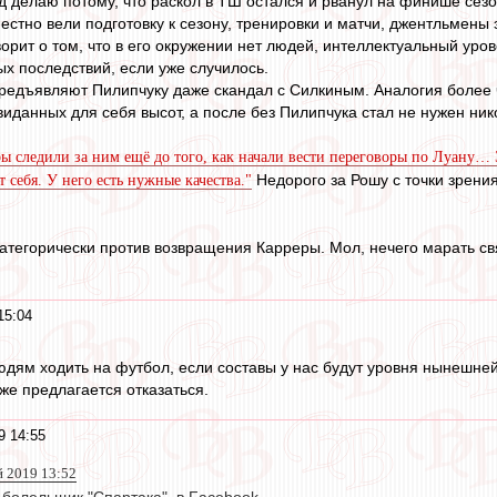
д делаю потому, что раскол в ТШ остался и рванул на финише сезо
естно вели подготовку к сезону, тренировки и матчи, джентльмены 
рит о том, что в его окружении нет людей, интеллектуальный уров
ых последствий, если уже случилось.
редъявляют Пилипчуку даже скандал с Силкиным. Аналогия более ч
виданных для себя высот, а после без Пилипчука стал не нужен ни
ы следили за ним ещё до того, как начали вести переговоры по Луану…
Недорого за Рошу с точки зрения
 себя. У него есть нужные качества."
атегорически против возвращения Карреры. Мол, нечего марать свя
15:04
людям ходить на футбол, если составы у нас будут уровня нынешне
оже предлагается отказаться.
9 14:55
й 2019 13:52