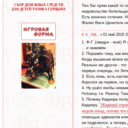
СБОР ДЕНЕЖНЫХ СРЕДСТВ
Тен Хаг прям какой то 
ДЛЯ ДЕТЕЙ ТОЛИКА ГЕРЦЫНА
недовольство болельщико
Есть конечно отличия. Н
Жалко Вася Ценитель не
#
_Nik_
» 01 май 2019 1
1. Ф-Г. (хвидун - моё) 
... и заживём.
2. Поражён тому, как мн
Когда мышиная возня ко
Реально же другое - тот
первую очередь, по Зят
3. Есть ложь, есть нагл
боролся за первое, но 
4. Ну ушёл якобы неваж
т.е. Рианчу. Та
Родзянку,
5. Почему Каррера поте
Карреру.
"[Каррера] спро
недели назад, потому что 
помощью адвокатов или 
не поделился, а теперь