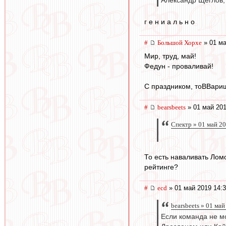
Александр Щеглов,
г е н и а л ь н о
#
Большой Хорхе
» 01 ма
Мир, труд, май!
Федун - проваливай!
С праздником, тоВВарищ
#
bearsbeets
» 01 май 201
Спектр » 01 май 2
То есть наваливать Лом
рейтинге?
#
ecd
» 01 май 2019 14:
bearsbeets » 01 ма
Если команда не мо