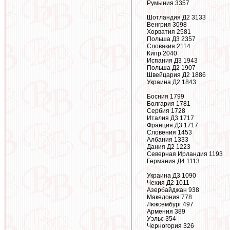
Румыния 3357
Шотландия Д2 3133
Венгрия 3098
Хорватия 2581
Польша Д3 2357
Словакия 2114
Кипр 2040
Испания Д3 1943
Польша Д2 1907
Швейцария Д2 1886
Украина Д2 1843
Босния 1799
Болгария 1781
Сербия 1728
Италия Д3 1717
Франция Д3 1717
Словения 1453
Албания 1333
Дания Д2 1223
Северная Ирландия 1193
Германия Д4 1113
Украина Д3 1090
Чехия Д2 1011
Азербайджан 938
Македония 778
Люксембург 497
Армения 389
Уэльс 354
Черногория 326