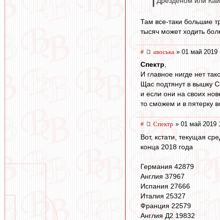
Дрезденом или Кай
Там все-таки большие т
тысяч может ходить бол
#
авоська
» 01 май 2019 
Спектр
,
И главное нигде нет так
Щас подтянут в вышку С
и если они на своих нов
то сможем и в пятерку в
#
Спектр
» 01 май 2019 
Вот, кстати, текущая ср
конца 2018 года
Германия 42879
Англия 37967
Испания 27666
Италия 25327
Франция 22579
Англия Д2 19832