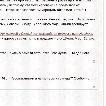
на. Пассаж про несколько месяцев в разъездах, в которые
этому честному, святому человеку не предъявляют.
ень которых позволяет им упредить такое или, хотя бы,
ем сомнительная и странная. Дело в том, что с Пилипчуком
кому. Совсем никому. С прошлого года Силкин тренирует
 Это молодой забивной нападающий, он недорого нам обошёлся.
 Карреры, как мы узнали недавно – это E8млн. А вот 16 уже
тое - пусть в памяти останется незамутнённый для него
й ФНЛ - "воспитанники и легионеры хз откуда"? Особенно