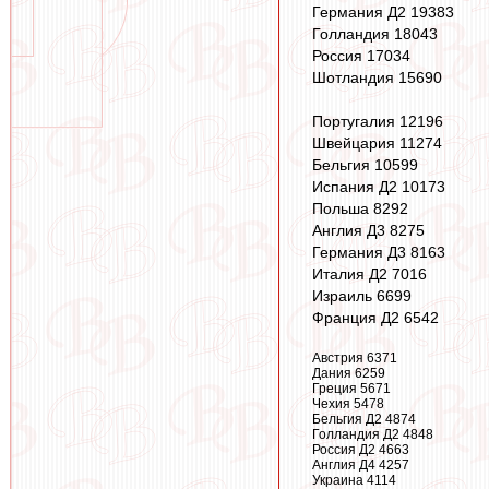
Германия Д2 19383
Голландия 18043
Россия 17034
Шотландия 15690
Португалия 12196
Швейцария 11274
Бельгия 10599
Испания Д2 10173
Польша 8292
Англия Д3 8275
Германия Д3 8163
Италия Д2 7016
Израиль 6699
Франция Д2 6542
Австрия 6371
Дания 6259
Греция 5671
Чехия 5478
Бельгия Д2 4874
Голландия Д2 4848
Россия Д2 4663
Англия Д4 4257
Украина 4114