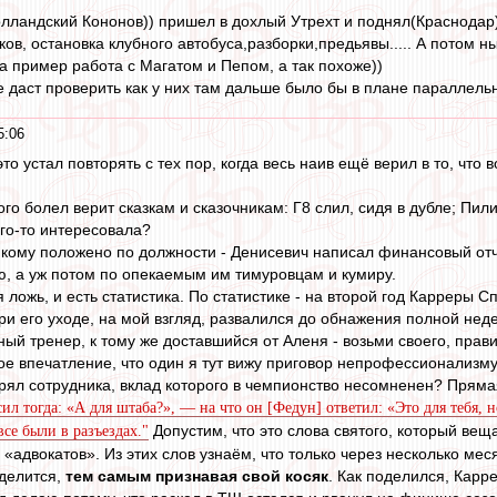
голландский Кононов)) пришел в дохлый Утрехт и поднял(Краснодар
в, остановка клубного автобуса,разборки,предьявы..... А потом н
а пример работа с Магатом и Пепом, а так похоже))
 даст проверить как у них там дальше было бы в плане параллельн
5:06
Я это устал повторять с тех пор, когда весь наив ещё верил в то, чт
ого болел верит сказкам и сказочникам: Г8 слил, сидя в дубле; Пили
го-то интересовала?
, кому положено по должности - Денисевич написал финансовый отч
ю, а уж потом по опекаемым им тимуровцам и кумиру.
ая ложь, и есть статистика. По статистике - на второй год Карреры С
при его уходе, на мой взгляд, развалился до обнажения полной не
ный тренер, к тому же доставшийся от Аленя - возьми своего, прав
кое впечатление, что один я тут вижу приговор непрофессионализму
рял сотрудника, вклад которого в чемпионство несомненен? Прямая
сил тогда: «А для штаба?», — на что он [Федун] ответил: «Это для тебя,
Допустим, что это слова святого, который веща
все были в разъездах."
«адвокатов». Из этих слов узнаём, что только через несколько ме
 делится,
тем самым признавая свой косяк
. Как поделился, Карре