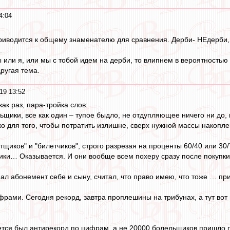
4:04
приводится к общему знаменателю для сравнения. Дерби- НЕдерби, 
.
или я, или мы с тобой идем на дерби, то влипнем в вероятностью в 0
ругая тема.
19 13:52
как раз, пара-тройка слов:
щики, все как один – тупое быдло, не отдупляющее ничего ни до, 
о для того, чтобы потратить излишне, сверх нужной массы накопл
тщиков" и "билетчиков", строго разрезая на проценты 60/40 или 30
ики… Оказывается. И они вообще всем похеру сразу после покупки
упал абонемент себе и сыну, считал, что право имею, что тоже … пр
рами. Сегодня рекорд, завтра проплешины на трибунах, а тут вот н
тся был антирекорд по цифрам, а не 20000 болельщиков пришло п