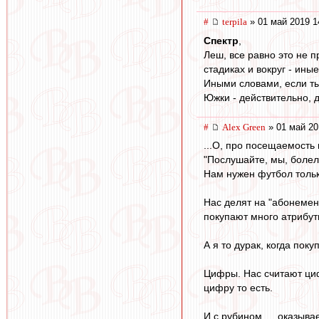
#
terpila
» 01 май 2019 1
Спектр
,
Леш, все равно это не 
стадиках и вокруг - иные
Иными словами, если ты 
Южки - действительно, д
#
Alex Green
» 01 май 20
...О, про посещаемость 
"Послушайте, мы, болель
Нам нужен футбол тольк
Нас делят на "абонемен
покупают много атрибут
А я то дурак, когда пок
Цифры. Нас считают циф
цифру то есть.
И с рубином … оказывае