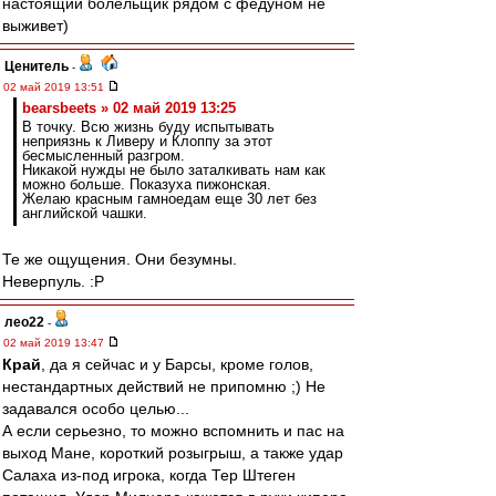
настоящий болельщик рядом с федуном не
выживет)
Ценитель
-
02 май 2019 13:51
bearsbeets » 02 май 2019 13:25
В точку. Всю жизнь буду испытывать
неприязнь к Ливеру и Клоппу за этот
бесмысленный разгром.
Никакой нужды не было заталкивать нам как
можно больше. Показуха пижонская.
Желаю красным гамноедам еще 30 лет без
английской чашки.
Те же ощущения. Они безумны.
Неверпуль. :Р
лео22
-
02 май 2019 13:47
Край
, да я сейчас и у Барсы, кроме голов,
нестандартных действий не припомню ;) Не
задавался особо целью...
А если серьезно, то можно вспомнить и пас на
выход Мане, короткий розыгрыш, а также удар
Салаха из-под игрока, когда Тер Штеген