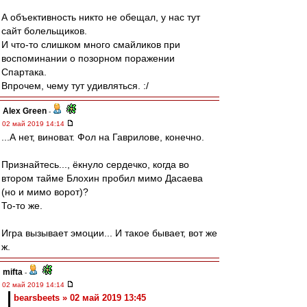
А объективность никто не обещал, у нас тут
сайт болельщиков.
И что-то слишком много смайликов при
воспоминании о позорном поражении
Спартака.
Впрочем, чему тут удивляться. :/
Alex Green
-
02 май 2019 14:14
...А нет, виноват. Фол на Гаврилове, конечно.
Признайтесь..., ёкнуло сердечко, когда во
втором тайме Блохин пробил мимо Дасаева
(но и мимо ворот)?
То-то же.
Игра вызывает эмоции... И такое бывает, вот же
ж.
mifta
-
02 май 2019 14:14
bearsbeets » 02 май 2019 13:45