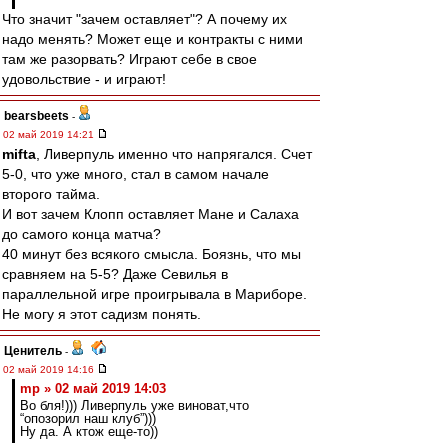
Что значит "зачем оставляет"? А почему их
надо менять? Может еще и контракты с ними
там же разорвать? Играют себе в свое
удовольствие - и играют!
bearsbeets
-
02 май 2019 14:21
mifta
, Ливерпуль именно что напрягался. Счет
5-0, что уже много, стал в самом начале
второго тайма.
И вот зачем Клопп оставляет Мане и Салаха
до самого конца матча?
40 минут без всякого смысла. Боязнь, что мы
сравняем на 5-5? Даже Севилья в
параллельной игре проигрывала в Мариборе.
Не могу я этот садизм понять.
Ценитель
-
02 май 2019 14:16
mp » 02 май 2019 14:03
Во бля!))) Ливерпуль уже виноват,что
“опозорил наш клуб”)))
Ну да. А ктож еще-то))