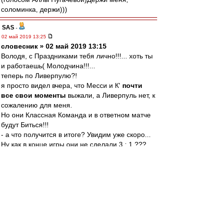
соломинка, держи)))
SAS
-
02 май 2019 13:25
словесник » 02 май 2019 13:15
Володя, с Праздниками тебя лично!!!... хоть ты
и работаешь( Молодчина!!!...
теперь по Ливерпулю?!
я просто видел вчера, что Месси и К'
почти
все свои моменты
выжали, а Ливерпуль нет, к
сожалению для меня.
Но они Классная Команда и в ответном матче
будут Биться!!!
- а что получится в итоге? Увидим уже скоро...
Ну как в конце игры они не сделали 3 : 1 ???...
я и говорю - "не день Ливерпуля был..."... так
бывает почему то и не только у них ((
bearsbeets
-
02 май 2019 13:25
Край » 02 май 2019 13:07