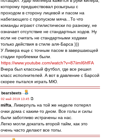
потащил. Удар Милнера кажется в руки кипера,
которому предшествовал розыгрыш с
проходом в сторону лицевой и пасом на
набегающего с пропуском мяча...То что
команды играют стилистически по разному, не
означает отсутствие не стандартных ходов. Ну
если не считать не стандартными ходами
только действия в стиле аля-Барса )))
У Ливера еще с точным пасом в завершающей
стадии проблемки были.
https://www.youtube.com/watch?v=87iimI6hfFA
Вчера был классный футбол, где все решил
класс исполнителей. А вот в давление с Барсой
скорее пытался играть МЮ.
bearsbeets
-
02 май 2019 13:45
mifta
, Ливерпуль на той же неделе потерял
очки дома с каким-то дном. Все голы и силы
были заботливо истрачены на нас.
Легко могли докатать второй тайм, как это
очень часто делают все топы.