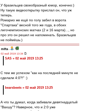
У бразильцев своеобразный юмор, конечно:)
Ну такую видеооткрытку прислал он, что уж
теперь.
Ромарио же ещё по голу забил в ворота
"Спартака" весной того же года, в обоих
лигочемпионских матчах (2 и 16 марта)..., но
про это он решил не напоминать. Бразильцев
не поймёшь:)
mifta
-
02 май 2019 13:34
SAS » 02 май 2019 13:25
С тем же успехом "как на последней минуте не
сделали 4:0?!" :)
bearsbeets » 02 май 2019 13:25
А что ты думал, когда забивали девятнадцатый
"Вахшу"? Наверное, что и 2:0 уже