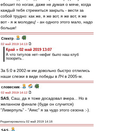
ебошит по ногам, даже не думая о мяче, когда
каждый тебя стремиться закрыть - вести за
собой трудно: как же, я же вот, я же вот, я же
вот - я ж молодец! - ан одного этого мало, надо
больше!
Спектр
-
02 май 2019 14:13
Край » 02 май 2019 13:07
А что титулов нет--нефиг было наш клуб
позорить..
За 5:0 в 2002-м им довольно быстро отлились
наши слезки в виде победы в ЛЧ в 2005-м.
словесник
-
02 май 2019 14:12
SAS
, Саш, да я тоже досадовал вчера... Но в
желанном финале (буде он случится)
"Ливерпуль" - "Аякс" я за чудо этого сезона :-).
Редактировалось 02 май 2019 14:16
SAS
-