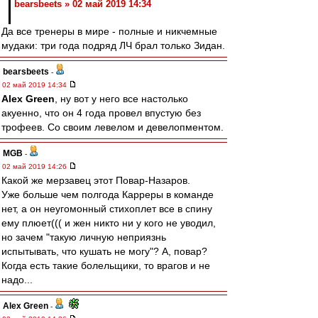
bearsbeets » 02 май 2019 14:34
Да все тренеры в мире - полные и никчемные
мудаки: три года подряд ЛЧ брал только Зидан.
bearsbeets
-
02 май 2019 14:34
Alex Green
, ну вот у него все настолько
акуенно, что он 4 года провел впустую без
трофеев. Со своим левелом и девелопментом.
MGB
-
02 май 2019 14:26
Какой же мерзавец этот Повар-Назаров.
Уже больше чем полгода Карреры в команде
нет, а он неугомонный стихоплет все в спину
ему плюет((( и жен никто ни у кого не уводил,
но зачем "такую личную неприязнь
испытывать, что кушать не могу"? А, повар?
Когда есть такие болельщики, то врагов и не
надо...
Alex Green
-