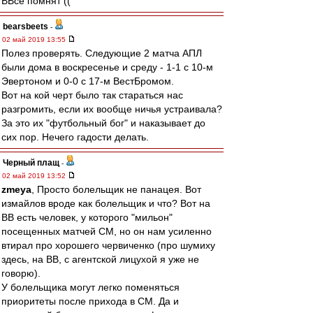
ВВсе помнят ((
bearsbeets
-
02 май 2019 13:55
Полез проверять. Следующие 2 матча АПЛ
были дома в воскресенье и среду - 1-1 с 10-м
Эвертоном и 0-0 с 17-м ВестБромом.
Вот на кой черт было так стараться нас
разгромить, если их вообще ничья устраивала?
За это их "футбольный бог" и наказывает до
сих пор. Нечего гадости делать.
Черный плащ
-
02 май 2019 13:52
zmeya
, Просто болельщик не панацея. Вот
измайлов вроде как болельщик и что? Вот на
ВВ есть человек, у которого "мильон"
посещенных матчей СМ, но он нам усиленно
втирал про хорошего червиченко (про шумиху
здесь, на ВВ, с агентской лицухой я уже не
говорю).
У болельщика могут легко поменяться
приоритеты после прихода в СМ. Да и