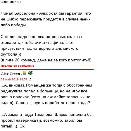
соперника.
Финал Барселона - Аякс хотя бы гарантия, что
не шибко переживать придется в случае чьей-
либо победы.
Сегодня надо еще два островных колхоза
отоварить, чтобы очистить финалы от
присутствия тошнотворного английского
футбола ))
(в лиге 20 команд, даже не за кого притопить!!)
Последнее сообщение
Alex Green
-
02 май 2019 14:58
...А, виноват. Романцев же тогда с обострением
радикулита попал в больницу, но на игру всё
равно приехал (хотя на скамейке запасных не
сидел). Ладно..., пусть поработает ещё тогда?
...А замени тогда Тихонова, Ширко пенальти бы
пробил наверняка (и, возможно, забил бы
пятый...). Эх.