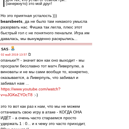
(зачеркнуто) это мой друг!
Но это приятная усталость )))
bearsbeets
, да не было там никакого умысла
разорвать нас. Фишка так легла, плюс этот
быстрый гол с не понятного пенальти. Игра им
давалась, мы вынужденно раскрылись...
SAS
-
02 май 2019 13:57
опаньки?! - значит вон как оно выходит - мы
просрали бесславно тот матч Ливерпулю, а
виноваты и не мы сами вообще то, конкретно,
оказывается, а Ливерпуль, что забивал и
забивал нам ...
https://www.youtube.com/watch?
v=uJGKeZYOcT8
:-)
это то вот как раз к нам, что мы не можем
оттачивать свою игру в атаке - КОГДА ОНА
ИДЁТ - а очень часто стараемся просто
удержать 1 : 0... и к чему это часто приходит,