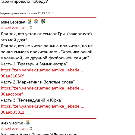
гарантировало победу?
Редактировалось 02 май 2019 13:35
Mike Lebedev
-
02 май 2019 13:32
Для тех, кто устал от ссылок Гри..(зачеркнуто)
это мой друг!
Для тех, кто не читал раньше или читал, но не
понял смысла прочитанного - "Хроники одной
маленькой, но дружной футбольной секции"
Часть 1 "Вратарь и Замминистра"
https://zen.yandex.ru/media/mike_lebede ...
00aa31660f
Часть 2 "Маркетинг и Золотые слова"
https://zen.yandex.ru/media/mike_lebede ...
00aaccbcef
Часть 3 "Телеведущий и Юрка"
https://zen.yandex.ru/media/mike_lebede ...
00aab33311
alek.vladimir
-
02 май 2019 13:29
(голосом Аллы Пугачевой)Держи меня,