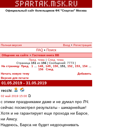
Официальный сайт болельщиков ФК "Спартак" Москва
Полная версия
Вход
•
Регистрация
FAQ
•
Поиск
Общение на сайте
Гостевая книга ВВ
»
Пред. тема
|
След. тема
Страница
151
из
156
[ Сообщений: 7773 ]
На страницу
Пред.
1
...
148
,
149
,
150
,
151
,
152
,
153
,
154
...
156
След.
Начать новую тему
Добавить
Версия для печати
01.05.2019 - 31.05.2019
recchi
-
02 май 2019 15:00
с этими праздниками даже и не думал про ЛЧ.
сейчас посмотрел результаты - шикарнейше!
Хотя и не гарантирует еще прохода ни Барсе,
ни Аяксу.
Надеюсь, Барса не будет недооценивать