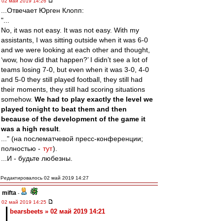
02 май 2019 14:26
...Отвечает Юрген Клопп:
"...
No, it was not easy. It was not easy. With my
assistants, I was sitting outside when it was 6-0
and we were looking at each other and thought,
‘wow, how did that happen?’ I didn’t see a lot of
teams losing 7-0, but even when it was 3-0, 4-0
and 5-0 they still played football, they still had
their moments, they still had scoring situations
somehow.
We had to play exactly the level we
played tonight to beat them and then
because of the development of the game it
was a high result
.
..." (на послематчевой пресс-конференции;
полностью -
тут
).
...И - будьте любезны.
Редактировалось 02 май 2019 14:27
mifta
-
02 май 2019 14:25
bearsbeets » 02 май 2019 14:21