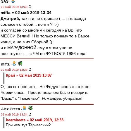
SAS
-
02 май 2019 13:43
mifta » 02 май 2019 13:34
Дмитрий,
так я и не отрицаю (.... я ж всегда
согласен с тобой... почти ?! :-)
и согласен со многими сегодня на ВВ, что
МЕССИ Велик!!!! Но только почему то в Барсе
чаще, а не в их Сборной ((
и с МАРАДОННОЙ ему в этом уже не
посягнуться ... с ЧМ по ФУТБОЛУ 1986 года!
mifta
-
02 май 2019 13:38
Край » 02 май 2019 13:07
О, так вот оно что... Не Федун виноват-то и не
Червиченко... Просто незачем было позорить
"Вахш" с "Тюменью"! Романцев, убирайся!
Alex Green
-
02 май 2019 13:34
bearsbeets » 02 май 2019, 12:33
При чем тут Тернавский?