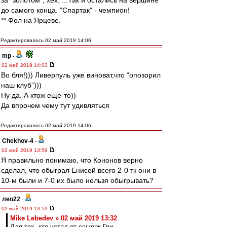
за "золотом", хех. ...Так и остались на вершине
до самого конца. "Спартак" - чемпион!
** Фол на Ярцеве.
Редактировалось 02 май 2019 14:06
mp
-
02 май 2019 14:03
Во бля!))) Ливерпуль уже виноват,что “опозорил
наш клуб”)))
Ну да. А ктож еще-то))
Да впрочем чему тут удивляться
Редактировалось 02 май 2019 14:06
Chekhov-4
-
02 май 2019 13:59
Я правильно понимаю, что Кононов верно
сделал, что обыграл Енисей всего 2-0 тк они в
10-м были и 7-0 их было нельзя обыгрывать?
лео22
-
02 май 2019 13:59
Mike Lebedev » 02 май 2019 13:32
Для тех, кто устал от ссылок Гри..