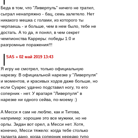
Беда в том, что "Ливерпуль" ничего не тратил,
сыграл ненапряжно - бац, семь залетело. Нет
никакого мешка с голами, из которого ты
черпаешь - и больше, чем в нем было, тебе не
достать. А то да, я понял, в чем секрет
чемпионства Карреры: победы 1:0 и
разгромные поражения!!!
SAS » 02 май 2019 13:43
Я игру не смотрел, только официальную
нарезку. В официальной нарезке у "Ливерпуля"
и моментов, и красивых ходов даже больше, но
если Суарес удачно подставил ногу, то его
соперник - нет. У вратаря "Ливерпуля" в
нарезке ни одного сейва, по-моему :)
А Месси я сам не люблю, как и Титова,
например: хорошие это все мужики, но не
орлы. Зидан вот орел, а Месси нет. Хотя,
конечно, Месси тяжело: когда тебе столько
таланта дано, когда соперник нередко тупо