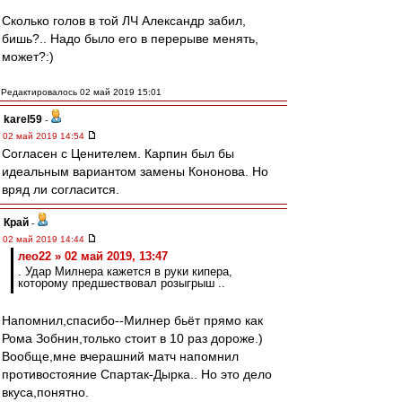
Сколько голов в той ЛЧ Александр забил,
бишь?.. Надо было его в перерыве менять,
может?:)
Редактировалось 02 май 2019 15:01
karel59
-
02 май 2019 14:54
Согласен с Ценителем. Карпин был бы
идеальным вариантом замены Кононова. Но
вряд ли согласится.
Край
-
02 май 2019 14:44
лео22 » 02 май 2019, 13:47
. Удар Милнера кажется в руки кипера,
которому предшествовал розыгрыш ..
Напомнил,спасибо--Милнер бьёт прямо как
Рома Зобнин,только стоит в 10 раз дороже.)
Вообще,мне вчерашний матч напомнил
противостояние Спартак-Дырка.. Но это дело
вкуса,понятно.