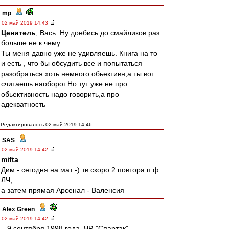
mp
-
02 май 2019 14:43
Ценитель
, Вась. Ну доебись до смайликов раз
больше не к чему.
Ты меня давно уже не удивляешь. Книга на то
и есть , что бы обсудить все и попытаться
разобраться хоть немного обьективн,а ты вот
считаешь наоборот.Но тут уже не про
обьективность надо говорить,а про
адекватность
Редактировалось 02 май 2019 14:46
SAS
-
02 май 2019 14:42
mifta
Дим - сегодня на мат:-) тв скоро 2 повтора п.ф.
ЛЧ,
а затем прямая Арсенал - Валенсия
Alex Green
-
02 май 2019 14:42
...9 сентября 1998 года. ЧР. "Спартак" -