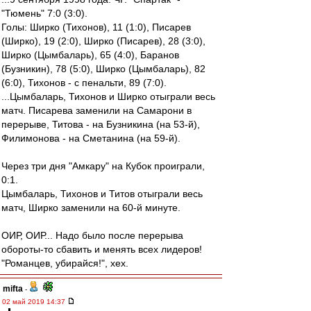
"Тюмень" 7:0 (3:0).
Голы: Ширко (Тихонов), 11 (1:0), Писарев
(Ширко), 19 (2:0), Ширко (Писарев), 28 (3:0),
Ширко (Цымбаларь), 65 (4:0), Баранов
(Бузникин), 78 (5:0), Ширко (Цымбаларь), 82
(6:0), Тихонов - с пенальти, 89 (7:0).
...Цымбаларь, Тихонов и Ширко отыграли весь
матч. Писарева заменили на Самарони в
перерыве, Титова - на Бузникина (на 53-й),
Филимонова - на Сметанина (на 59-й).
Через три дня "Амкару" на Кубок проиграли,
0:1.
Цымбаларь, Тихонов и Титов отыграли весь
матч, Ширко заменили на 60-й минуте.
ОИР, ОИР... Надо было после перерыва
обороты-то сбавить и менять всех лидеров!
"Романцев, убирайся!", хех.
mifta
-
02 май 2019 14:37