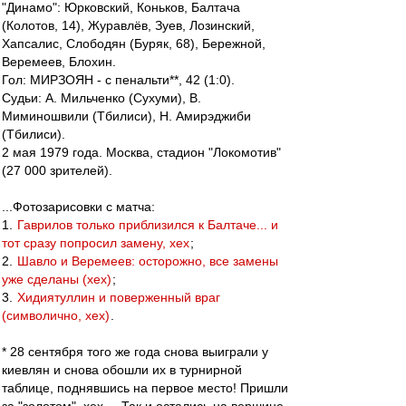
"Динамо": Юрковский, Коньков, Балтача
(Колотов, 14), Журавлёв, Зуев, Лозинский,
Хапсалис, Слободян (Буряк, 68), Бережной,
Веремеев, Блохин.
Гол: МИРЗОЯН - с пенальти**, 42 (1:0).
Судьи: А. Мильченко (Сухуми), В.
Миминошвили (Тбилиси), Н. Амирэджиби
(Тбилиси).
2 мая 1979 года. Москва, стадион "Локомотив"
(27 000 зрителей).
...Фотозарисовки с матча:
1.
Гаврилов только приблизился к Балтаче... и
тот сразу попросил замену, хех
;
2.
Шавло и Веремеев: осторожно, все замены
уже сделаны (хех)
;
3.
Хидиятуллин и поверженный враг
(символично, хех)
.
* 28 сентября того же года снова выиграли у
киевлян и снова обошли их в турнирной
таблице, поднявшись на первое место! Пришли