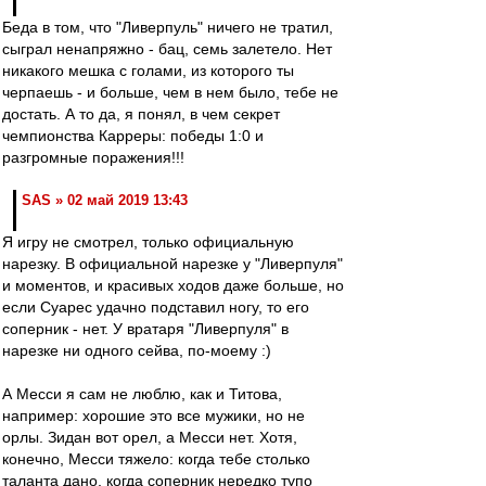
Беда в том, что "Ливерпуль" ничего не тратил,
сыграл ненапряжно - бац, семь залетело. Нет
никакого мешка с голами, из которого ты
черпаешь - и больше, чем в нем было, тебе не
достать. А то да, я понял, в чем секрет
чемпионства Карреры: победы 1:0 и
разгромные поражения!!!
SAS » 02 май 2019 13:43
Я игру не смотрел, только официальную
нарезку. В официальной нарезке у "Ливерпуля"
и моментов, и красивых ходов даже больше, но
если Суарес удачно подставил ногу, то его
соперник - нет. У вратаря "Ливерпуля" в
нарезке ни одного сейва, по-моему :)
А Месси я сам не люблю, как и Титова,
например: хорошие это все мужики, но не
орлы. Зидан вот орел, а Месси нет. Хотя,
конечно, Месси тяжело: когда тебе столько
таланта дано, когда соперник нередко тупо