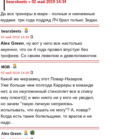
bearsbeets » 02 май 2019 14:34
Да все тренеры в мире - полные и никчемные
мудаки: три года подряд ЛЧ брал только Зидан.
bearsbeets
-
02 май 2019 14:34
Alex Green
, ну вот у него все настолько
акуенно, что он 4 года провел впустую без
трофеев. Со своим левелом и девелопментом.
MGB
-
02 май 2019 14:26
Какой же мерзавец этот Повар-Назаров.
Уже больше чем полгода Карреры в команде
нет, а он неугомонный стихоплет все в спину
ему плюет((( и жен никто ни у кого не уводил,
но зачем "такую личную неприязнь
испытывать, что кушать не могу"? А, повар?
Когда есть такие болельщики, то врагов и не
надо...
Alex Green
-