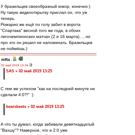
У бразильцев своеобразный юмор, конечно:)
Ну такую видеооткрытку прислал он, что уж
теперь.
Ромарио же ещё по голу забил в ворота
"Спартака" весной того же года, в обоих
лигочемпионских матчах (2 и 16 марта)..., но
про это он решил не напоминать. Бразильцев
не поймёшь:)
mifta
-
02 май 2019 13:34
SAS » 02 май 2019 13:25
С тем же успехом "как на последней минуте не
сделали 4:0?!" :)
bearsbeets » 02 май 2019 13:25
А что ты думал, когда забивали девятнадцатый
"Вахшу"? Наверное, что и 2:0 уже