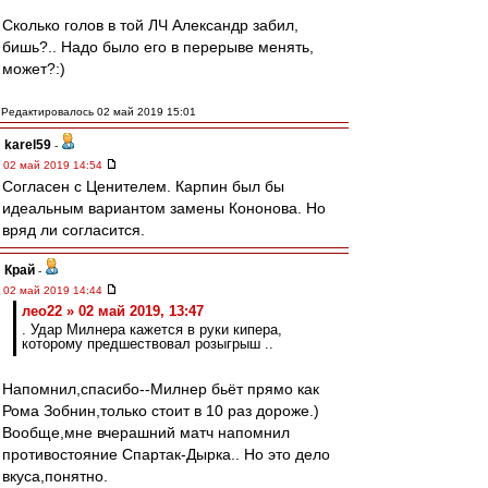
Сколько голов в той ЛЧ Александр забил,
бишь?.. Надо было его в перерыве менять,
может?:)
Редактировалось 02 май 2019 15:01
karel59
-
02 май 2019 14:54
Согласен с Ценителем. Карпин был бы
идеальным вариантом замены Кононова. Но
вряд ли согласится.
Край
-
02 май 2019 14:44
лео22 » 02 май 2019, 13:47
. Удар Милнера кажется в руки кипера,
которому предшествовал розыгрыш ..
Напомнил,спасибо--Милнер бьёт прямо как
Рома Зобнин,только стоит в 10 раз дороже.)
Вообще,мне вчерашний матч напомнил
противостояние Спартак-Дырка.. Но это дело
вкуса,понятно.