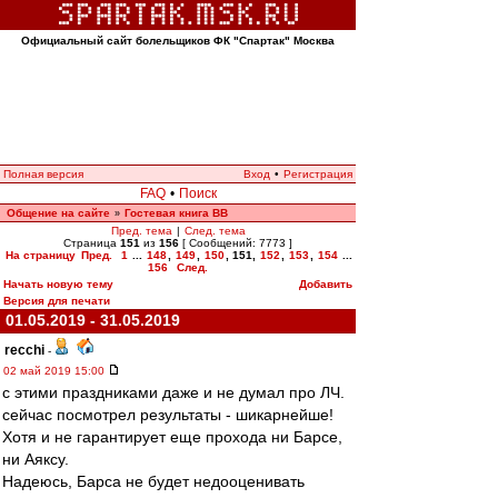
Официальный сайт болельщиков ФК "Спартак" Москва
Полная версия
Вход
•
Регистрация
FAQ
•
Поиск
Общение на сайте
Гостевая книга ВВ
»
Пред. тема
|
След. тема
Страница
151
из
156
[ Сообщений: 7773 ]
На страницу
Пред.
1
...
148
,
149
,
150
,
151
,
152
,
153
,
154
...
156
След.
Начать новую тему
Добавить
Версия для печати
01.05.2019 - 31.05.2019
recchi
-
02 май 2019 15:00
с этими праздниками даже и не думал про ЛЧ.
сейчас посмотрел результаты - шикарнейше!
Хотя и не гарантирует еще прохода ни Барсе,
ни Аяксу.
Надеюсь, Барса не будет недооценивать