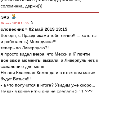
соломинка, держи)))
SAS
-
02 май 2019 13:25
словесник » 02 май 2019 13:15
Володя, с Праздниками тебя лично!!!... хоть ты
и работаешь( Молодчина!!!...
теперь по Ливерпулю?!
я просто видел вчера, что Месси и К'
почти
все свои моменты
выжали, а Ливерпуль нет, к
сожалению для меня.
Но они Классная Команда и в ответном матче
будут Биться!!!
- а что получится в итоге? Увидим уже скоро...
Ну как в конце игры они не сделали 3 : 1 ???...
я и говорю - "не день Ливерпуля был..."... так
бывает почему то и не только у них ((
bearsbeets
-
02 май 2019 13:25
Край » 02 май 2019 13:07