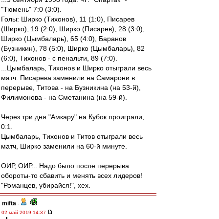
"Тюмень" 7:0 (3:0).
Голы: Ширко (Тихонов), 11 (1:0), Писарев
(Ширко), 19 (2:0), Ширко (Писарев), 28 (3:0),
Ширко (Цымбаларь), 65 (4:0), Баранов
(Бузникин), 78 (5:0), Ширко (Цымбаларь), 82
(6:0), Тихонов - с пенальти, 89 (7:0).
...Цымбаларь, Тихонов и Ширко отыграли весь
матч. Писарева заменили на Самарони в
перерыве, Титова - на Бузникина (на 53-й),
Филимонова - на Сметанина (на 59-й).
Через три дня "Амкару" на Кубок проиграли,
0:1.
Цымбаларь, Тихонов и Титов отыграли весь
матч, Ширко заменили на 60-й минуте.
ОИР, ОИР... Надо было после перерыва
обороты-то сбавить и менять всех лидеров!
"Романцев, убирайся!", хех.
mifta
-
02 май 2019 14:37