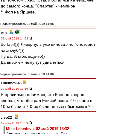
за "золотом", хех. ...Так и остались на вершине
до самого конца. "Спартак" - чемпион!
** Фол на Ярцеве.
Редактировалось 02 май 2019 14:06
mp
-
02 май 2019 14:03
Во бля!))) Ливерпуль уже виноват,что “опозорил
наш клуб”)))
Ну да. А ктож еще-то))
Да впрочем чему тут удивляться
Редактировалось 02 май 2019 14:06
Chekhov-4
-
02 май 2019 13:59
Я правильно понимаю, что Кононов верно
сделал, что обыграл Енисей всего 2-0 тк они в
10-м были и 7-0 их было нельзя обыгрывать?
лео22
-
02 май 2019 13:59
Mike Lebedev » 02 май 2019 13:32
Для тех, кто устал от ссылок Гри..