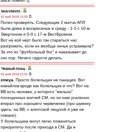
ВВсе помнят ((
bearsbeets
-
02 май 2019 13:55
Полез проверять. Следующие 2 матча АПЛ
были дома в воскресенье и среду - 1-1 с 10-м
Эвертоном и 0-0 с 17-м ВестБромом.
Вот на кой черт было так стараться нас
разгромить, если их вообще ничья устраивала?
За это их "футбольный бог" и наказывает до
сих пор. Нечего гадости делать.
Черный плащ
-
02 май 2019 13:52
zmeya
, Просто болельщик не панацея. Вот
измайлов вроде как болельщик и что? Вот на
ВВ есть человек, у которого "мильон"
посещенных матчей СМ, но он нам усиленно
втирал про хорошего червиченко (про шумиху
здесь, на ВВ, с агентской лицухой я уже не
говорю).
У болельщика могут легко поменяться
приоритеты после прихода в СМ. Да и