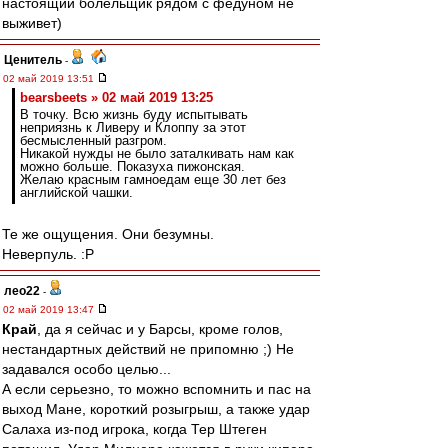
настоящий болельщик рядом с федуном не
выживет)
Ценитель
-
02 май 2019 13:51
bearsbeets » 02 май 2019 13:25
В точку. Всю жизнь буду испытывать
неприязнь к Ливеру и Клоппу за этот
бесмысленный разгром.
Никакой нужды не было заталкивать нам как
можно больше. Показуха пижонская.
Желаю красным гамноедам еще 30 лет без
английской чашки.
Те же ощущения. Они безумны.
Неверпуль. :Р
лео22
-
02 май 2019 13:47
Край
, да я сейчас и у Барсы, кроме голов,
нестандартных действий не припомню ;) Не
задавался особо целью...
А если серьезно, то можно вспомнить и пас на
выход Мане, короткий розыгрыш, а также удар
Салаха из-под игрока, когда Тер Штеген