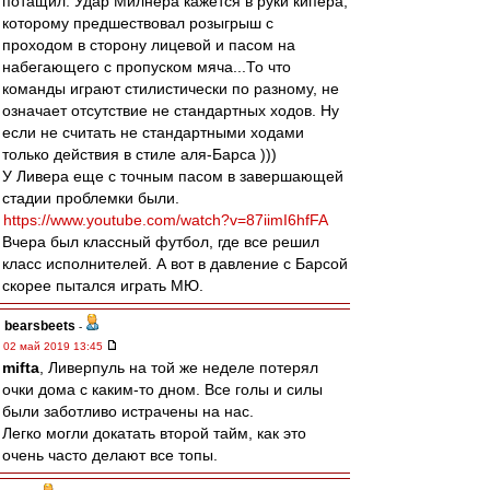
потащил. Удар Милнера кажется в руки кипера,
которому предшествовал розыгрыш с
проходом в сторону лицевой и пасом на
набегающего с пропуском мяча...То что
команды играют стилистически по разному, не
означает отсутствие не стандартных ходов. Ну
если не считать не стандартными ходами
только действия в стиле аля-Барса )))
У Ливера еще с точным пасом в завершающей
стадии проблемки были.
https://www.youtube.com/watch?v=87iimI6hfFA
Вчера был классный футбол, где все решил
класс исполнителей. А вот в давление с Барсой
скорее пытался играть МЮ.
bearsbeets
-
02 май 2019 13:45
mifta
, Ливерпуль на той же неделе потерял
очки дома с каким-то дном. Все голы и силы
были заботливо истрачены на нас.
Легко могли докатать второй тайм, как это
очень часто делают все топы.