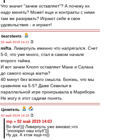
Что значит "зачем оставляет"? А почему их
надо менять? Может еще и контракты с ними
там же разорвать? Играют себе в свое
удовольствие - и играют!
bearsbeets
-
02 май 2019 14:21
mifta
, Ливерпуль именно что напрягался. Счет
5-0, что уже много, стал в самом начале
второго тайма.
И вот зачем Клопп оставляет Мане и Салаха
до самого конца матча?
40 минут без всякого смысла. Боязнь, что мы
сравняем на 5-5? Даже Севилья в
параллельной игре проигрывала в Мариборе.
Не могу я этот садизм понять.
Ценитель
-
02 май 2019 14:16
mp » 02 май 2019 14:03
Во бля!))) Ливерпуль уже виноват,что
“опозорил наш клуб”)))
Ну да. А ктож еще-то))