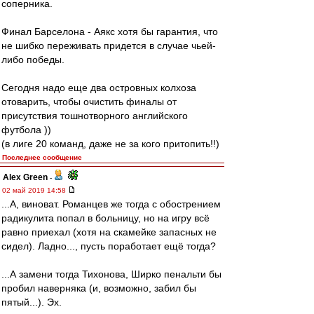
соперника.
Финал Барселона - Аякс хотя бы гарантия, что
не шибко переживать придется в случае чьей-
либо победы.
Сегодня надо еще два островных колхоза
отоварить, чтобы очистить финалы от
присутствия тошнотворного английского
футбола ))
(в лиге 20 команд, даже не за кого притопить!!)
Последнее сообщение
Alex Green
-
02 май 2019 14:58
...А, виноват. Романцев же тогда с обострением
радикулита попал в больницу, но на игру всё
равно приехал (хотя на скамейке запасных не
сидел). Ладно..., пусть поработает ещё тогда?
...А замени тогда Тихонова, Ширко пенальти бы
пробил наверняка (и, возможно, забил бы
пятый...). Эх.