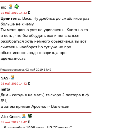
mp
-
02 май 2019 14:43
Ценитель
, Вась. Ну доебись до смайликов раз
больше не к чему.
Ты меня давно уже не удивляешь. Книга на то
и есть , что бы обсудить все и попытаться
разобраться хоть немного обьективн,а ты вот
считаешь наоборот.Но тут уже не про
обьективность надо говорить,а про
адекватность
Редактировалось 02 май 2019 14:46
SAS
-
02 май 2019 14:42
mifta
Дим - сегодня на мат:-) тв скоро 2 повтора п.ф.
ЛЧ,
а затем прямая Арсенал - Валенсия
Alex Green
-
02 май 2019 14:42
...9 сентября 1998 года. ЧР. "Спартак" -