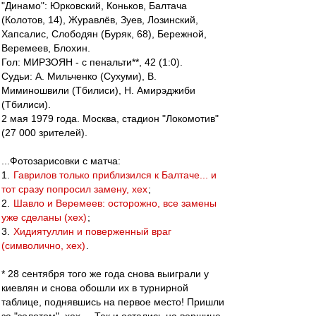
"Динамо": Юрковский, Коньков, Балтача
(Колотов, 14), Журавлёв, Зуев, Лозинский,
Хапсалис, Слободян (Буряк, 68), Бережной,
Веремеев, Блохин.
Гол: МИРЗОЯН - с пенальти**, 42 (1:0).
Судьи: А. Мильченко (Сухуми), В.
Миминошвили (Тбилиси), Н. Амирэджиби
(Тбилиси).
2 мая 1979 года. Москва, стадион "Локомотив"
(27 000 зрителей).
...Фотозарисовки с матча:
1.
Гаврилов только приблизился к Балтаче... и
тот сразу попросил замену, хех
;
2.
Шавло и Веремеев: осторожно, все замены
уже сделаны (хех)
;
3.
Хидиятуллин и поверженный враг
(символично, хех)
.
* 28 сентября того же года снова выиграли у
киевлян и снова обошли их в турнирной
таблице, поднявшись на первое место! Пришли