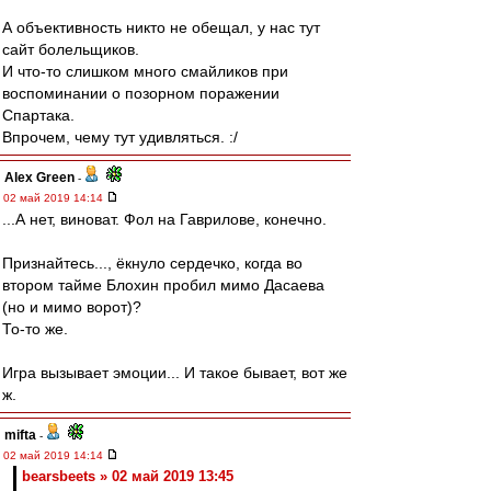
А объективность никто не обещал, у нас тут
сайт болельщиков.
И что-то слишком много смайликов при
воспоминании о позорном поражении
Спартака.
Впрочем, чему тут удивляться. :/
Alex Green
-
02 май 2019 14:14
...А нет, виноват. Фол на Гаврилове, конечно.
Признайтесь..., ёкнуло сердечко, когда во
втором тайме Блохин пробил мимо Дасаева
(но и мимо ворот)?
То-то же.
Игра вызывает эмоции... И такое бывает, вот же
ж.
mifta
-
02 май 2019 14:14
bearsbeets » 02 май 2019 13:45