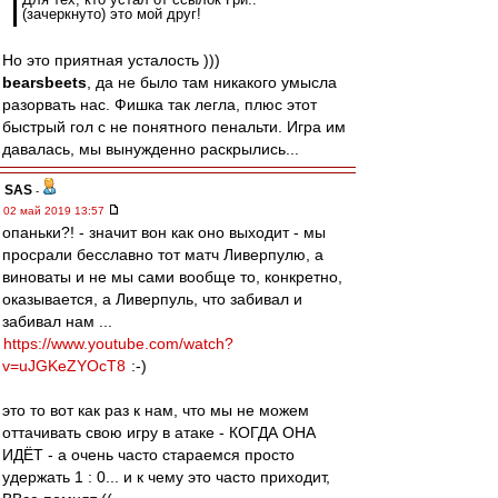
(зачеркнуто) это мой друг!
Но это приятная усталость )))
bearsbeets
, да не было там никакого умысла
разорвать нас. Фишка так легла, плюс этот
быстрый гол с не понятного пенальти. Игра им
давалась, мы вынужденно раскрылись...
SAS
-
02 май 2019 13:57
опаньки?! - значит вон как оно выходит - мы
просрали бесславно тот матч Ливерпулю, а
виноваты и не мы сами вообще то, конкретно,
оказывается, а Ливерпуль, что забивал и
забивал нам ...
https://www.youtube.com/watch?
v=uJGKeZYOcT8
:-)
это то вот как раз к нам, что мы не можем
оттачивать свою игру в атаке - КОГДА ОНА
ИДЁТ - а очень часто стараемся просто
удержать 1 : 0... и к чему это часто приходит,