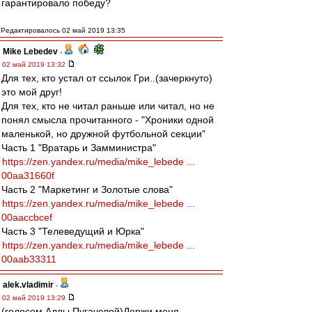
гарантировало победу?
Редактировалось 02 май 2019 13:35
Mike Lebedev
-
02 май 2019 13:32
Для тех, кто устал от ссылок Гри..(зачеркнуто)
это мой друг!
Для тех, кто не читал раньше или читал, но не
понял смысла прочитанного - "Хроники одной
маленькой, но дружной футбольной секции"
Часть 1 "Вратарь и Замминистра"
https://zen.yandex.ru/media/mike_lebede ...
00aa31660f
Часть 2 "Маркетинг и Золотые слова"
https://zen.yandex.ru/media/mike_lebede ...
00aaccbcef
Часть 3 "Телеведущий и Юрка"
https://zen.yandex.ru/media/mike_lebede ...
00aab33311
alek.vladimir
-
02 май 2019 13:29
(голосом Аллы Пугачевой)Держи меня,