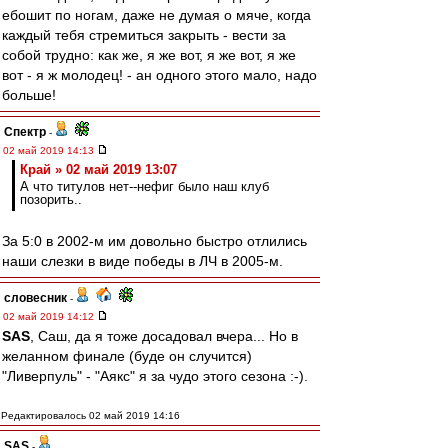
ебошит по ногам, даже не думая о мяче, когда
каждый тебя стремиться закрыть - вести за
собой трудно: как же, я же вот, я же вот, я же
вот - я ж молодец! - ан одного этого мало, надо
больше!
Спектр
-
02 май 2019 14:13
Край » 02 май 2019 13:07
А что титулов нет--нефиг было наш клуб
позорить..
За 5:0 в 2002-м им довольно быстро отлились
наши слезки в виде победы в ЛЧ в 2005-м.
словесник
-
02 май 2019 14:12
SAS
, Саш, да я тоже досадовал вчера... Но в
желанном финале (буде он случится)
"Ливерпуль" - "Аякс" я за чудо этого сезона :-).
Редактировалось 02 май 2019 14:16
SAS
-