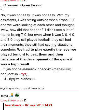
02 май 2019 14:26
...Отвечает Юрген Клопп:
"...
No, it was not easy. It was not easy. With my
assistants, I was sitting outside when it was 6-0
and we were looking at each other and thought,
‘wow, how did that happen?’ I didn’t see a lot of
teams losing 7-0, but even when it was 3-0, 4-0
and 5-0 they still played football, they still had
their moments, they still had scoring situations
somehow.
We had to play exactly the level we
played tonight to beat them and then
because of the development of the game it
was a high result
.
..." (на послематчевой пресс-конференции;
полностью -
тут
).
...И - будьте любезны.
Редактировалось 02 май 2019 14:27
mifta
-
02 май 2019 14:25
bearsbeets » 02 май 2019 14:21