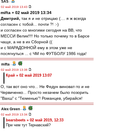
SAS
-
02 май 2019 13:43
mifta » 02 май 2019 13:34
Дмитрий,
так я и не отрицаю (.... я ж всегда
согласен с тобой... почти ?! :-)
и согласен со многими сегодня на ВВ, что
МЕССИ Велик!!!! Но только почему то в Барсе
чаще, а не в их Сборной ((
и с МАРАДОННОЙ ему в этом уже не
посягнуться ... с ЧМ по ФУТБОЛУ 1986 года!
mifta
-
02 май 2019 13:38
Край » 02 май 2019 13:07
О, так вот оно что... Не Федун виноват-то и не
Червиченко... Просто незачем было позорить
"Вахш" с "Тюменью"! Романцев, убирайся!
Alex Green
-
02 май 2019 13:34
bearsbeets » 02 май 2019, 12:33
При чем тут Тернавский?