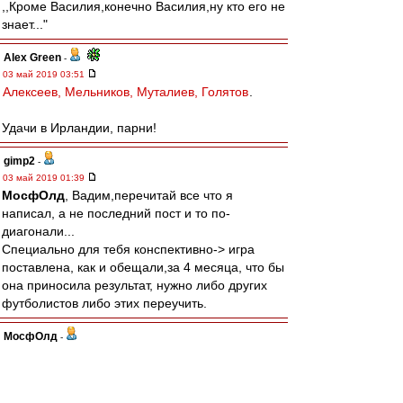
,,Кроме Василия,конечно Василия,ну кто его не
знает..."
Alex Green
-
03 май 2019 03:51
Алексеев, Мельников, Муталиев, Голятов
.
Удачи в Ирландии, парни!
gimp2
-
03 май 2019 01:39
МосфОлд
, Вадим,перечитай все что я
написал, а не последний пост и то по-
диагонали...
Специально для тебя конспективно-> игра
поставлена, как и обещали,за 4 месяца, что бы
она приносила результат, нужно либо других
футболистов либо этих переучить.
МосфОлд
-
03 май 2019 01:29
gimp2 » 03 май 2019 01:15
кроме Кононова никто и близко к идеям
Бескова не подойдет.