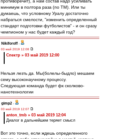
противоречит), а нам состав надо усиливать
минимум в полтора раза (по ТМ). Или ты
думаешь, что условному Уралу достаточно
набраться смелости, "изменить определенный
стандарт подготовки футболистов" - и он сразу
чемпионом у нас будет каждый год?
Nikiforoff
-
03 май 2019 12:08
Спектр » 03 май 2019 12:00
Нельзя лезть да. Мы(болелы-быдло) мешаем
сему высоконаучному процессу.
Следующая команда будет фк сколково-
нанотехнологии
gimp2
-
03 май 2019 12:07
anton_tmb » 03 май 2019 12:04
Диалог в дальнейшем теряет смысл
Вот это точно, если ждешь определенного