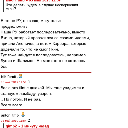
anton_tmb » 03 май 2019 11:54
Что делать будем в случае несвершения
мечт?
Я же не РУ, не знаю, могу только
предположить.
Наше РУ работает последовательно, вместо
Якина, который провалился со своими идеями,
пришли Аленичев, а потом Каррера, которые
доделали то, что не смог Якин.
Тут тоже найдутся последователи, например
Лунин и Шалимов. Но мне этого не хотелось
бы.
Nikiforoff
-
03 май 2019 11:54
Васю ака flint с днюхой. Мы еще увидимся и
станцуем ламбаду, уверен.
.. Но потом. И не раз.
Всего всего.
anton_tmb
-
03 май 2019 11:54
gimp2 » 1 минуту назад