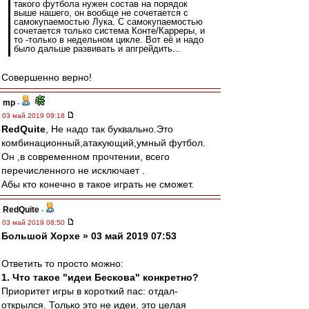
такого футбола нужен состав на порядок
выше нашего, он вообще не сочетается с
самокупаемостью Лука. С самокупаемостью
сочетается только система Конте/Карреры, и
то -только в недельном цикле. Вот её и надо
было дальше развивать и апгрейдить...
Совершенно верно!
mp
-
03 май 2019 09:18
RedQuite
, Не надо так буквально.Это
комбинационный,атакующий,умный футбол.
Он ,в современном прочтении, всего
перечисленного не исключает .
Абы кто конечно в такое играть не сможет.
RedQuite
-
03 май 2019 08:50
Большой Хорхе » 03 май 2019 07:53
Ответить то просто можно:
1. Что такое "идеи Бескова" конкретно?
Приоритет игры в короткий пас: отдал-
открылся. Только это не идеи, это целая