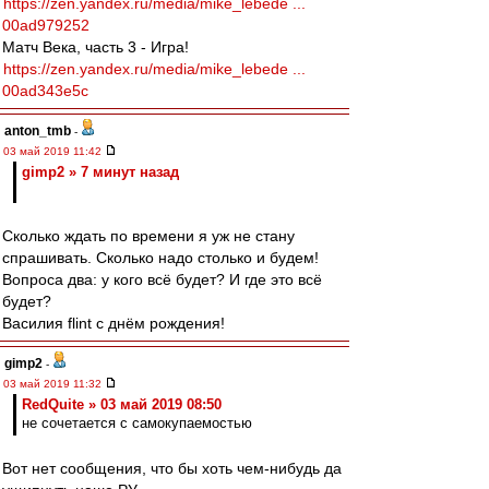
https://zen.yandex.ru/media/mike_lebede ...
00ad979252
Матч Века, часть 3 - Игра!
https://zen.yandex.ru/media/mike_lebede ...
00ad343e5c
anton_tmb
-
03 май 2019 11:42
gimp2 » 7 минут назад
Сколько ждать по времени я уж не стану
спрашивать. Сколько надо столько и будем!
Вопроса два: у кого всё будет? И где это всё
будет?
Василия flint с днём рождения!
gimp2
-
03 май 2019 11:32
RedQuite » 03 май 2019 08:50
не сочетается с самокупаемостью
Вот нет сообщения, что бы хоть чем-нибудь да