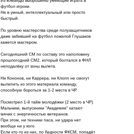
Из команды выброшены умеющие играть в
футбол игроки.
Не в умный, интеллектуальный или просто
быстрый.
По уровню мастерства среди полузащитников
даже забивший на футбол пожилой Глушаков
кажется мастером.
Сегодняшний СМ по составу это наполовину
прошлогодний СМ2, который болтался в ФНЛ
неподалёку от зоны вылета.
Ни Кононов, ни Каррера, ни Клопп не смогут
вылепить из этого материала команду,
способную бороться за 1-2 места в ЧР.
Посмотрел 1-й тайм молодёжки (2 место в ЧР).
Мальчики, выпускники "Академии" катают
мячик с энергичностью ветеранов.
При этом, ни техники паса, ни удара нет
вообще ни у кого.
Если кто-то из них, по бедности ФКСМ, попадёт