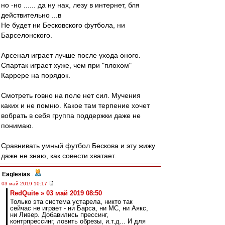
но -но ...... да ну нах, лезу в интернет, бля
действительно ...в
Не будет ни Бесковского футбола, ни
Барселонского.
Арсенал играет лучше после ухода оного.
Спартак играет хуже, чем при "плохом"
Каррере на порядок.
Смотреть говно на поле нет сил. Мучения
каких и не помню. Какое там терпение хочет
вобрать в себя группа поддержки даже не
понимаю.
Сравнивать умный футбол Бескова и эту жижу
даже не знаю, как совести хватает.
Eaglesias
-
03 май 2019 10:17
RedQuite » 03 май 2019 08:50
Только эта система устарела, никто так
сейчас не играет - ни Барса, ни МС, ни Аякс,
ни Ливер. Добавились прессинг,
контрпрессинг, ловить обрезы, и.т.д... И для