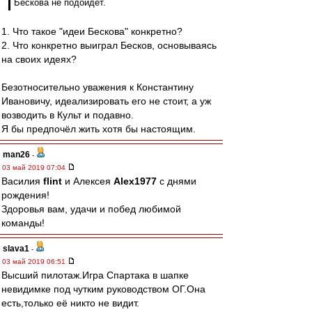
Бескова не подойдет.
1. Что такое "идеи Бескова" конкретно?
2. Что конкретно выиграл Бесков, основываясь
на своих идеях?
Безотносительно уважения к Константину
Ивановичу, идеализировать его не стоит, а уж
возводить в Культ и подавно.
Я бы предпочёл жить хотя бы настоящим.
man26
-
03 май 2019 07:04
Василия
flint
и Алексея
Alex1977
с днями
рождения!
Здоровья вам, удачи и побед любимой
команды!
slava1
-
03 май 2019 06:51
Высший пилотаж.Игра Спартака в шапке
невидимке под чутким руководством ОГ.Она
есть,только её никто не видит.