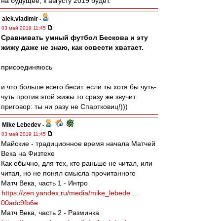
на будущее, к августу 2019 будет.
alek.vladimir
-
03 май 2019 11:45
Сравнивать умный футбол Бескова и эту
жижу даже не знаю, как совести хватает.
присоединяюсь
и что больше всего бесит..если ты хотя бы чуть-
чуть против этой жижы то сразу же звучит
приговор: ты ни разу не Спартковиц!)))
Mike Lebedev
-
03 май 2019 11:45
Майские - традиционное время начала Матчей
Века на Физтехе
Как обычно, для тех, кто раньше не читал, или
читал, но не понял смысла прочитанного
Матч Века, часть 1 - Интро
https://zen.yandex.ru/media/mike_lebede ...
00adc9fb6e
Матч Века, часть 2 - Разминка