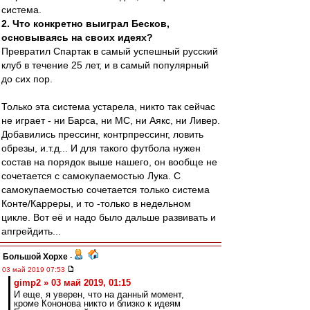
система.
2. Что конкретно выиграл Бесков,
основываясь на своих идеях?
Превратил Спартак в самый успешный русский
клуб в течение 25 лет, и в самый популярный
до сих пор.
Только эта система устарела, никто так сейчас
не играет - ни Барса, ни МС, ни Аякс, ни Ливер.
Добавились прессинг, контрпрессинг, ловить
обрезы, и.т.д... И для такого футбола нужен
состав на порядок выше нашего, он вообще не
сочетается с самокупаемостью Лука. С
самокупаемостью сочетается только система
Конте/Карреры, и то -только в недельном
цикле. Вот её и надо было дальше развивать и
апгрейдить...
Большой Хорхе
-
03 май 2019 07:53
gimp2 » 03 май 2019, 01:15
И еще, я уверен, что на данный момент,
кроме Кононова никто и близко к идеям