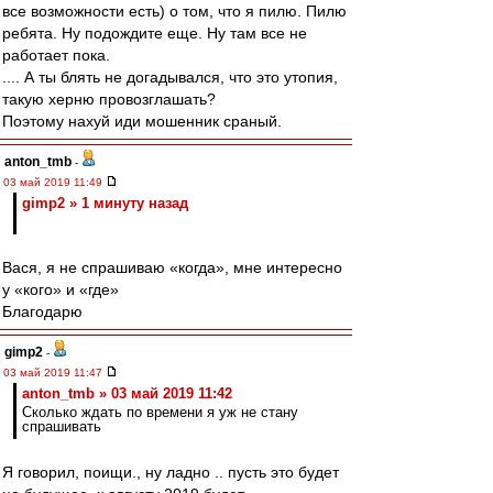
все возможности есть) о том, что я пилю. Пилю
ребята. Ну подождите еще. Ну там все не
работает пока.
.... А ты блять не догадывался, что это утопия,
такую херню провозглашать?
Поэтому нахуй иди мошенник сраный.
anton_tmb
-
03 май 2019 11:49
gimp2 » 1 минуту назад
Вася, я не спрашиваю «когда», мне интересно
у «кого» и «где»
Благодарю
gimp2
-
03 май 2019 11:47
anton_tmb » 03 май 2019 11:42
Сколько ждать по времени я уж не стану
спрашивать
Я говорил, поищи., ну ладно .. пусть это будет