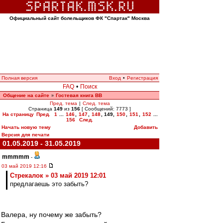
Официальный сайт болельщиков ФК "Спартак" Москва
Полная версия
Вход
•
Регистрация
FAQ
•
Поиск
Общение на сайте
Гостевая книга ВВ
»
Пред. тема
|
След. тема
Страница
149
из
156
[ Сообщений: 7773 ]
На страницу
Пред.
1
...
146
,
147
,
148
,
149
,
150
,
151
,
152
...
156
След.
Начать новую тему
Добавить
Версия для печати
01.05.2019 - 31.05.2019
mmmmm
-
03 май 2019 12:16
Стрекалок » 03 май 2019 12:01
предлагаешь это забыть?
Валера, ну почему же забыть?