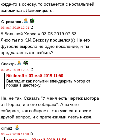
когда-то в основу, то останется с ностальгией
вспоминать Ломовицкого.
Стрекалок
-
03 май 2019 12:01
# Большой Хорхе » 03.05.2019 07:53
Лихо ты по К.И.Бескову прошелся((( На его
футболе выросло не одно поколение, и ты
предлагаешь это забыть?
Спектр
-
03 май 2019 12:00
Nikiforoff » 03 май 2019 11:50
Выглядит как попытки впендюрить мотор от
порша в шестерку.
Не, не так. Сказать "У меня есть чертеж мотора
от Порша, и я его собираю". А из чего
собирает, как собирает - это уже са-а-авсем
другой вопрос, и с претензиями лезть низзя.
gimp2
-
03 май 2019 11:58