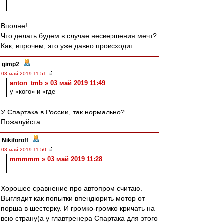
Вполне!
Что делать будем в случае несвершения мечт?
Как, впрочем, это уже давно происходит
gimp2
-
03 май 2019 11:51
anton_tmb » 03 май 2019 11:49
у «кого» и «где
У Спартака в России, так нормально?
Пожалуйста.
Nikiforoff
-
03 май 2019 11:50
mmmmm » 03 май 2019 11:28
Хорошее сравнение про автопром считаю.
Выглядит как попытки впендюрить мотор от
порша в шестерку. И громко-громко кричать на
всю страну(а у главтренера Спартака для этого