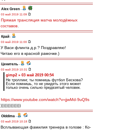
Alex Green
-
03 май 2019 11:09
Прямая трансляция матча молодёжных
составов
.
Край
-
03 май 2019 11:00
У Васи флинта д.р.? Поздравляю!
Читаю его в красной рамочке.)
Ценитель
-
03 май 2019 10:31
gimp2 » 03 май 2019 00:54
Не троллинг, ты помнишь футбол Бескова?
Если помнишь, то не увидеть этого может
только очень сильно предвзятый человек.
https://www.youtube.com/watch?v=jjwMd-9uQ9s
))))))))))))))
Olddima
-
03 май 2019 10:18
Всплывающая фамилия тренера в голове : Ко-