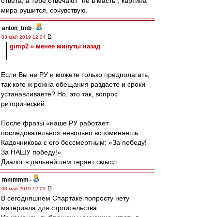
ответа, а тебе отвечают "не в масть", картина
мира рушится, сочувствую.
anton_tmb
-
03 май 2019 12:04
gimp2 » менее минуты назад
Если Вы не РУ и можете только предполагать,
так кого ж рожна обещания раздаете и сроки
устанавливаете? Но, это так, вопрос
риторический
После фразы «наше РУ работает
последовательно» невольно вспоминаешь
Кадочникова с его бессмертным: «За победу!
За НАШУ победу!»
Диалог в дальнейшем теряет смысл
mmmmm
-
03 май 2019 12:03
В сегодняшнем Спартаке попросту нету
материала для строительства.