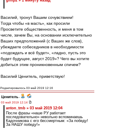
gimp2 » 1 минуту назад
Василий, тронут Вашим сочувствием!
Тогда чтобы «в масть», как просили
Просветите общественность, и меня в том
числе, зачем Вы, на основании исключительно
Ваших предположений (с Ваших же слов),
убеждаете собеседников в необходимости
«подождать и всё будет», «ладно, пусть это
будет будущее, август 2019»? Чего вы хотите
добиться этим проникновенным спичем?
Василий Ценитель, приветствую!
Редактировалось 03 май 2019 12:16
Ценитель
-
03 май 2019 12:14
anton_tmb » 03 май 2019 12:04
После фразы «наше РУ работает
последовательно» невольно вспоминаешь
Кадочникова с его бессмертным: «За победу!
За НАШУ победу!»