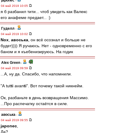
japonec
-
04 май 2019 10:05
я б разбанил тити... чтоб увидеть как Валекс
его анафеме предает... :)
Гуделл
-
04 май 2019 10:02
Nox
,
авоська
, он всё осознал и больше не
будет)))) Я ручаюсь. Нет - одновременно с его
баном и я къебенизируюсь. На годик
Alex Green
-
04 май 2019 09:59
...А, ну да. Спасибо, что напомнили.
"А tut
ti
avan
ti
". Вот почему такой никнейм.
Ок, разбаньте в день возвращения Массимо.
...Про распечатку остаётся в силе.
авоська
-
04 май 2019 09:55
japonec
,
Да?