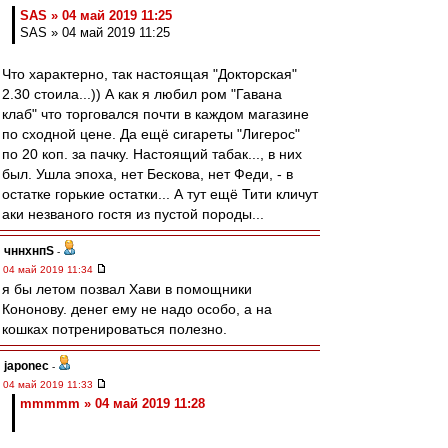
SAS » 04 май 2019 11:25
SAS » 04 май 2019 11:25
Что характерно, так настоящая "Докторская"
2.30 стоила...)) А как я любил ром "Гавана
клаб" что торговался почти в каждом магазине
по сходной цене. Да ещё сигареты "Лигерос"
по 20 коп. за пачку. Настоящий табак..., в них
был. Ушла эпоха, нет Бескова, нет Феди, - в
остатке горькие остатки... А тут ещё Тити кличут
аки незваного гостя из пустой породы...
чннхнпS
-
04 май 2019 11:34
я бы летом позвал Хави в помощники
Кононову. денег ему не надо особо, а на
кошках потренироваться полезно.
japonec
-
04 май 2019 11:33
mmmmm » 04 май 2019 11:28