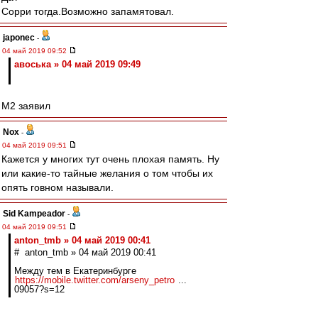
Сорри тогда.Возможно запамятовал.
japonec
-
04 май 2019 09:52
авоська » 04 май 2019 09:49
М2 заявил
Nox
-
04 май 2019 09:51
Кажется у многих тут очень плохая память. Ну
или какие-то тайные желания о том чтобы их
опять говном называли.
Sid Kampeador
-
04 май 2019 09:51
anton_tmb » 04 май 2019 00:41
# anton_tmb » 04 май 2019 00:41
Между тем в Екатеринбурге
https://mobile.twitter.com/arseny_petro
...
09057?s=12