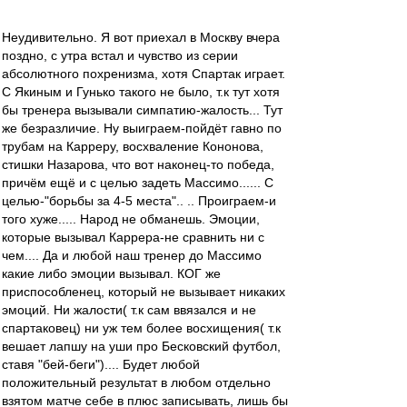
Неудивительно. Я вот приехал в Москву вчера
поздно, с утра встал и чувство из серии
абсолютного похренизма, хотя Спартак играет.
С Якиным и Гунько такого не было, т.к тут хотя
бы тренера вызывали симпатию-жалость... Тут
же безразличие. Ну выиграем-пойдёт гавно по
трубам на Карреру, восхваление Кононова,
стишки Назарова, что вот наконец-то победа,
причём ещё и с целью задеть Массимо...... C
целью-"борьбы за 4-5 места".. .. Проиграем-и
того хуже..... Народ не обманешь. Эмоции,
которые вызывал Каррера-не сравнить ни с
чем.... Да и любой наш тренер до Массимо
какие либо эмоции вызывал. КОГ же
приспособленец, который не вызывает никаких
эмоций. Ни жалости( т.к сам ввязался и не
спартаковец) ни уж тем более восхищения( т.к
вешает лапшу на уши про Бесковский футбол,
ставя "бей-беги").... Будет любой
положительный результат в любом отдельно
взятом матче себе в плюс записывать, лишь бы