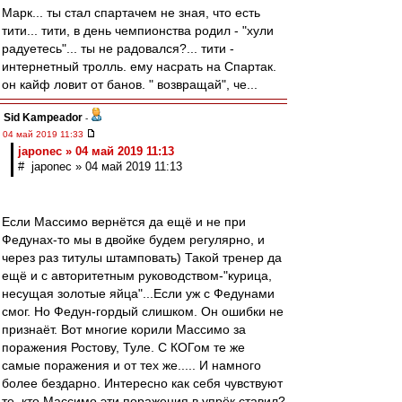
Марк... ты стал спартачем не зная, что есть
тити... тити, в день чемпионства родил - "хули
радуетесь"... ты не радовался?... тити -
интернетный тролль. ему насрать на Спартак.
он кайф ловит от банов. " возвращай", че...
Sid Kampeador
-
04 май 2019 11:33
japonec » 04 май 2019 11:13
# japonec » 04 май 2019 11:13
Если Массимо вернётся да ещё и не при
Федунах-то мы в двойке будем регулярно, и
через раз титулы штамповать) Такой тренер да
ещё и с авторитетным руководством-"курица,
несущая золотые яйца"...Если уж с Федунами
смог. Но Федун-гордый слишком. Он ошибки не
признаёт. Вот многие корили Массимо за
поражения Ростову, Туле. С КОГом те же
самые поражения и от тех же..... И намного
более бездарно. Интересно как себя чувствуют
те, кто Массимо эти поражения в упрёк ставил?