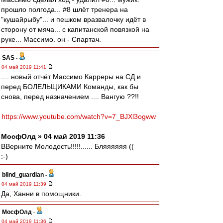
прошло полгода... #8 шлёт тренера на
"кушайрыбу"... и пешком вразвалочку идёт в
сторону от мяча... с капитанской повязкой на
руке... Массимо. он - Спартач.
SAS
-
04 май 2019 11:41
.... новый отчёт Массимо Карреры на СД и
перед БОЛЕЛЬЩИКАМИ Команды, как бы
снова, перед назначением .... Вангую ??!!
https://www.youtube.com/watch?v=7_BJXl3ogww
МосфОлд » 04 май 2019 11:36
ВВерните Молодость!!!!!...... Бляяяяяя ((
:-)
blind_guardian
-
04 май 2019 11:39
Да, Ханни в помощники.
МосфОлд
-
04 май 2019 11:36