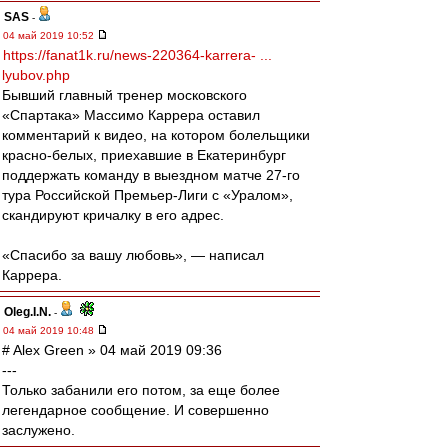
SAS
-
04 май 2019 10:52
https://fanat1k.ru/news-220364-karrera- ...
lyubov.php
Бывший главный тренер московского
«Спартака» Массимо Каррера оставил
комментарий к видео, на котором болельщики
красно-белых, приехавшие в Екатеринбург
поддержать команду в выездном матче 27-го
тура Российской Премьер-Лиги с «Уралом»,
скандируют кричалку в его адрес.
«Спасибо за вашу любовь», — написал
Каррера.
Oleg.I.N.
-
04 май 2019 10:48
# Alex Green » 04 май 2019 09:36
---
Только забанили его потом, за еще более
легендарное сообщение. И совершенно
заслужено.