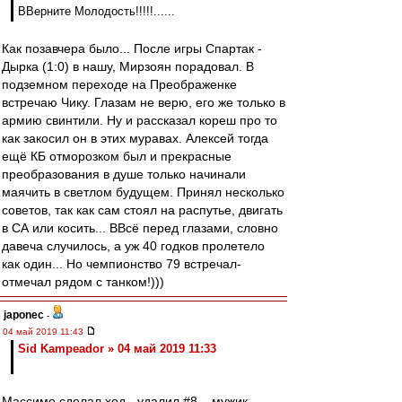
ВВерните Молодость!!!!!......
Как позавчера было... После игры Спартак -
Дырка (1:0) в нашу, Мирзоян порадовал. В
подземном переходе на Преображенке
встречаю Чику. Глазам не верю, его же только в
армию свинтили. Ну и рассказал кореш про то
как закосил он в этих муравах. Алексей тогда
ещё КБ отморозком был и прекрасные
преобразования в душе только начинали
маячить в светлом будущем. Принял несколько
советов, так как сам стоял на распутье, двигать
в СА или косить... ВВсё перед глазами, словно
давеча случилось, а уж 40 годков пролетело
как один... Но чемпионство 79 встречал-
отмечал рядом с танком!)))
japonec
-
04 май 2019 11:43
Sid Kampeador » 04 май 2019 11:33
Массимо сделал ход - удалил #8... мужик.