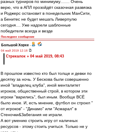
разных турниров по минимуму........ Очень
верю, что в АПЛ прозойдёт сказочная развязка
и Роджерс остановит в понедельник МанСити,
а Бенитес не будет мешать Ливерпулю
сегодня.... Уже надоели шаблонные
победители всегда и везде
Последнее сообщение
Большой Хорхе
-
04 май 2019 12:16
Стрекалок » 04 май 2019, 08:43
В прошлом известно кто был толще и девки по
десятку за ночь. У Бескова были совершенно
иной "владелец клуба", иной менталитет
игроков, общественный строй, в котором эти
игроки "варились", был иным. Вообще ВСЁ
было иное. И, есть мнение, футбол он строил "
от игроков" - "Динамо" или "Асмарал" в
Стеночки&Забегания не играли.
А вот умению строить игру от наличных
ресурсов - этому стоить учиться. Только не у