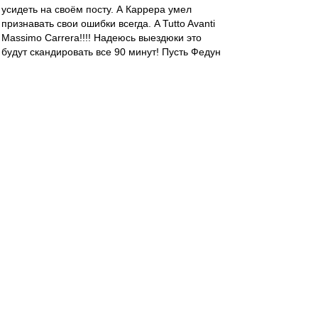
усидеть на своём посту. А Каррера умел
признавать свои ошибки всегда. A Tutto Avanti
Massimo Carrera!!!! Надеюсь выездюки это
будут скандировать все 90 минут! Пусть Федун
знает кого потерял!!
Редактировалось 04 май 2019 09:53
авоська
-
04 май 2019 09:49
Гуделл
,
Не знаю,Дим.Эти ежедневные истерики.
Лишь один раз пережил его явление народу.
Мне хватило.
Тем более TRIV тогда заявил,что при нем
возврата не будет.
japonec
-
04 май 2019 09:41
не забанили. спасибо.
какое-то чувство подсказывает, что не стоит
мне перечитывать вчерашний бунт... :) кого
оскорбил - хотяйте - извините. не хотяйте -