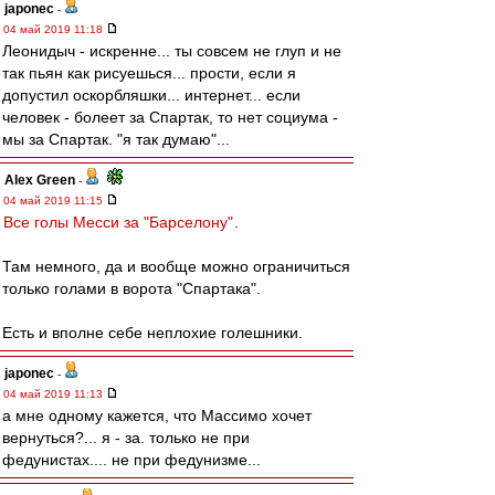
japonec
-
04 май 2019 11:18
Леонидыч - искренне... ты совсем не глуп и не
так пьян как рисуешься... прости, если я
допустил оскорбляшки... интернет... если
человек - болеет за Спартак, то нет социума -
мы за Спартак. "я так думаю"...
Alex Green
-
04 май 2019 11:15
Все голы Месси за "Барселону"
.
Там немного, да и вообще можно ограничиться
только голами в ворота "Спартака".
Есть и вполне себе неплохие голешники.
japonec
-
04 май 2019 11:13
а мне одному кажется, что Массимо хочет
вернуться?... я - за. только не при
федунистах.... не при федунизме...