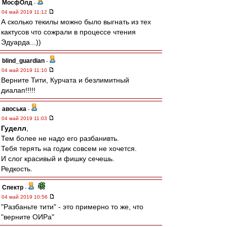
МосфОлд
-
04 май 2019 11:12
А сколько текилы можно было выгнать из тех
кактусов что сожрали в процессе чтения
Эдуарда...))
blind_guardian
-
04 май 2019 11:10
Верните Тити, Курчата и безлимитный
диалап!!!!!
авоська
-
04 май 2019 11:03
Гуделл
,
Тем более не надо его разбанивть.
Тебя терять на годик совсем не хочется.
И слог красивый и фишку сечешь.
Редкость.
Спектр
-
04 май 2019 10:56
"Разбаньте тити" - это примерно то же, что
"верните ОИРа"