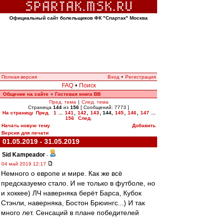
Официальный сайт болельщиков ФК "Спартак" Москва
Полная версия
Вход
•
Регистрация
FAQ
•
Поиск
Общение на сайте
Гостевая книга ВВ
»
Пред. тема
|
След. тема
Страница
144
из
156
[ Сообщений: 7773 ]
На страницу
Пред.
1
...
141
,
142
,
143
,
144
,
145
,
146
,
147
...
156
След.
Начать новую тему
Добавить
Версия для печати
01.05.2019 - 31.05.2019
Sid Kampeador
-
04 май 2019 12:17
Немного о европе и мире. Как же всё
предсказуемо стало. И не только в футболе, но
и хоккее) ЛЧ наверняка берёт Барса, Кубок
Стэнли, наверняка, Бостон Брюингс...) И так
много лет. Сенсаций в плане победителей