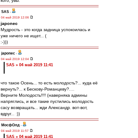
кого, увы.
SAS
-
04 май 2019 12:06
japonec
Мудрость - это когда задница успокоилась и
уже ничего не ищет... (
:-)))
japonec
-
04 май 2019 12:04
SAS » 04 май 2019 11:41
что такое Осень... то есть молодость?... куда её
вернуть?... к Бескову-Романцеву?.…
Верните Молодость!!!! (наверняка админы
напряглись, и все такие пустились молодость
сасу возвращать... жди Александр. вот-вот,
вдруг... :))
МосфОлд
-
04 май 2019 11:57
SAS » 04 май 2019 11:41