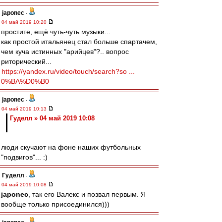
japonec
-
04 май 2019 10:20
простите, ещё чуть-чуть музыки...
как простой итальянец стал больше спартачем,
чем куча истинных "арийцев"?.. вопрос
риторический...
https://yandex.ru/video/touch/search?so ...
0%BA%D0%B0
japonec
-
04 май 2019 10:13
Гуделл » 04 май 2019 10:08
люди скучают на фоне наших футбольных
"подвигов"... :)
Гуделл
-
04 май 2019 10:08
japonec
, так его Валекс и позвал первым. Я
вообще только присоединился)))