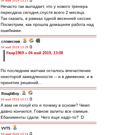
04 май 2019 13:21
Нечасто так выпадает, что у нового тренера
пересдача сегодня,спустя всего 2 месяца.
Так сказать, в рамках одной весенней сессии.
Посмотрим, как прошла домашняя работа над
ошибками.
словесник
-
04 май 2019 13:18
Увар1969 » 04 май 2019, 13:08
По последним матчам осталось впечатление
некоторой замедленности -- и в движении, и в
принятии решений...
RoughBoy
-
04 май 2019 13:17
А вам не похуй кто и почему в основе? Чемп
давно кончился. Говном залиты все озимые.
Ебанименты сдали. Чего еще надо-то? :D
VVT5
-
04 май 2019 13:14