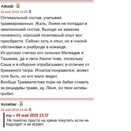
AiltonD
-
04 май 2019 13:45
Оптимальный состав, учитывая
травмированных. Жаль, Ломик не попадал в
чемпионский состав. Выходя на заменки
понемногу, хороший позитивный опыт мог
приобрести. Сейчас хоть и опыт, но в гнилой
обстановке и разброде в команде.
Из русских считаю его сильнее Мелкадзе и
Ташаева, да и лега-Ханни тоже, поскольку
Саша и в обороне отрабатывает, в отличие от
бумажного тигра. Игнатов понравился, может
толк быть, но его мало видел.
Вообще Травмапетова пора на бабки ставить
за рецидивы травм, ау, Лёня, он твои активы
гробит.
kvzakhar
-
04 май 2019 13:44
mp » 04 май 2019 13:37
.Не понятно просто на хрена покупать если не
подходит и не играет.