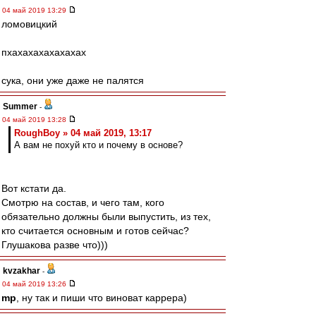
04 май 2019 13:29
ломовицкий
пхахахахахахахах
сука, они уже даже не палятся
Summer
-
04 май 2019 13:28
RoughBoy » 04 май 2019, 13:17
А вам не похуй кто и почему в основе?
Вот кстати да.
Смотрю на состав, и чего там, кого
обязательно должны были выпустить, из тех,
кто считается основным и готов сейчас?
Глушакова разве что)))
kvzakhar
-
04 май 2019 13:26
mp
, ну так и пиши что виноват каррера)