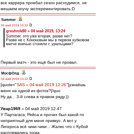
все каррера проебал сезон расходимся, не
мешаем коучу эксперементировать:D
Summer
-
04 май 2019 13:32
greshnik80 » 04 май 2019, 13:24
Summer, это уже вторая, разве нет?
Разве не с Кононовым мы в первом кубковом
матче вничью сгоняли с уральцами?
Первый матч - это ещё был не провал.
МосфОлд
-
04 май 2019 13:32
[quote="
SAS » 04 май 2019 12:26
"]узнаёшь
меня на одной из фоток?[/quo
Ну да... 3-й слева в правом ряду.))
Увар1969
» 04 май 2019 12:47
У Партагаса, Рейса и прочих был какой-то
неприятный для меня привкус. А вот у
Лигероса всё чики-чики... Жалко что с Кубой
расплевались тогда.