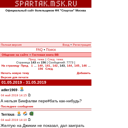
Официальный сайт болельщиков ФК "Спартак" Москва
Полная версия
Вход
•
Регистрация
FAQ
•
Поиск
Общение на сайте
Гостевая книга ВВ
»
Пред. тема
|
След. тема
Страница
143
из
156
[ Сообщений: 7773 ]
На страницу
Пред.
1
...
140
,
141
,
142
,
143
,
144
,
145
,
146
...
156
След.
Начать новую тему
Добавить
Версия для печати
01.05.2019 - 31.05.2019
adler1969
-
04 май 2019 14:15
А нельзя Бикфалви пере#бать как-нибудь?
Последнее сообщение
Terrious
-
04 май 2019 14:10
Желтую на Джикии не показал, дал заиграть