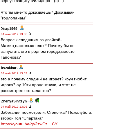
верную защиту Филидора." (c). :)
Что ты мне-то доказваешь? Доказывай
"горлопанам".
Увар1969
-
04 май 2019 13:08
Вопрос к следящим за двойкой-
Мамин,настолько плох? Почему бы не
выпустить его в родном городе,вместо
Гапонова?
kvzakhar
-
04 май 2019 13:07
это а почему сладкий не играет? коуч гнобит
игрока? ау 10ти процентники, и этот не
рассмотрел его талантов?
ZhenyaSinitsyn
-
04 май 2019 13:06
Забегания посмотрели. Стеночка? Пожалуйста:
второй гол "Спартака"
https://youtu.be/qVJzwCz__CY