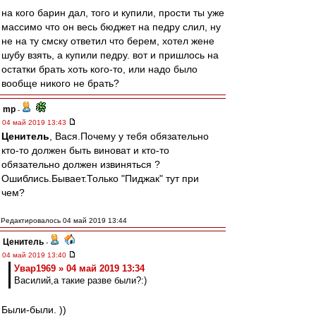
на кого барин дал, того и купили, прости ты уже
массимо что он весь бюджет на педру слил, ну
не на ту смску ответил что берем, хотел жене
шубу взять, а купили педру. вот и пришлось на
остатки брать хоть кого-то, или надо было
вообще никого не брать?
mp
-
04 май 2019 13:43
Ценитель
, Вася.Почему у тебя обязательно
кто-то должен быть виноват и кто-то
обязательно должен извиняться ?
Ошиблись.Бывает.Только "Пиджак" тут при
чем?
Редактировалось 04 май 2019 13:44
Ценитель
-
04 май 2019 13:40
Увар1969 » 04 май 2019 13:34
Василий,а такие разве были?:)
Были-были. ))