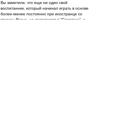
Вы заметили, что еще ни один свой
воспитанник, который начинал играть в основе
более-менее постоянно при иностранце со
времен Якина, не закрепился в "Спартаке", а
пылит теперь в какой-нибудь нижне-средней
команде? Думаю, такая же судьба ждет и
Ломовицкого с Рассказовым. Очень уж они
ниочемные.
SAS
-
04 май 2019 12:52
Стал известен стартовый состав красно-белых
в выездном матче 27-го тура чемпионата
России против «Урала». Встреча начнётся в
14:00 по Москве.
«Спартак»: Максименко, Ещенко, Гапонов,
Джикия (к), Айртон, Зобнин, Гулиев, Фернандо,
Мельгарехо, Зе Луиш, Ломовицкий.
Запасные: Поплевченков, Терешкин, Мамин,
Комбаров, Глушаков, Умяров, Игнатов,
Глушенков, Ташаев, Ханни, Мелкадзе.