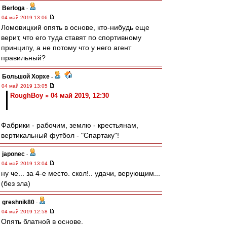
Berloga
-
04 май 2019 13:06
Ломовицкий опять в основе, кто-нибудь еще
верит, что его туда ставят по спортивному
принципу, а не потому что у него агент
правильный?
Большой Хорхе
-
04 май 2019 13:05
RoughBoy » 04 май 2019, 12:30
Фабрики - рабочим, землю - крестьянам,
вертикальный футбол - "Спартаку"!
japonec
-
04 май 2019 13:04
ну че... за 4-е место. скол!.. удачи, верующим...
(без зла)
greshnik80
-
04 май 2019 12:58
Опять блатной в основе.