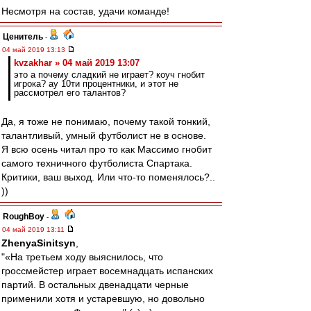
Несмотря на состав, удачи команде!
Ценитель
-
04 май 2019 13:13
kvzakhar » 04 май 2019 13:07
это а почему сладкий не играет? коуч гнобит
игрока? ау 10ти процентники, и этот не
рассмотрел его талантов?
Да, я тоже не понимаю, почему такой тонкий,
талантливый, умный футболист не в основе.
Я всю осень читал про то как Массимо гнобит
самого техничного футболиста Спартака.
Критики, ваш выход. Или что-то поменялось?..
))
RoughBoy
-
04 май 2019 13:11
ZhenyaSinitsyn
,
"«На третьем ходу выяснилось, что
гроссмейстер играет восемнадцать испанских
партий. В остальных двенадцати черные
применили хотя и устаревшую, но довольно