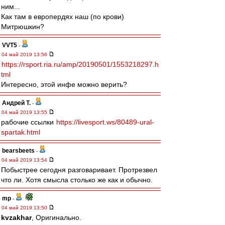
ним...
Как там в европердях наш (по крови)
Митрюшкин?
VVT5
-
04 май 2019 13:56
https://rsport.ria.ru/amp/20190501/1553218297.h
tml
Интересно, этой инфе можно верить?
Андрей Т.
-
04 май 2019 13:55
рабочие ссылки
https://livesport.ws/80489-ural-
spartak.html
bearsbeets
-
04 май 2019 13:54
Побыстрее сегодня разговаривает. Протрезвел
что ли. Хотя смысла столько же как и обычно.
mp
-
04 май 2019 13:50
kvzakhar
, Оригинально.