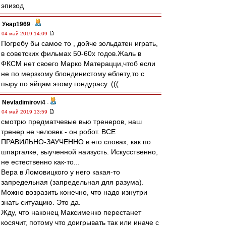
эпизод
Увар1969
-
04 май 2019 14:09
Погребу бы самое то , дойче зольдатен играть,
в советских фильмах 50-60х годов.Жаль в
ФКСМ нет своего Марко Матерацци,чтоб если
не по мерзкому блондинистому еблету,то с
пыру по яйцам этому гондурасу.:(((
Nevladimirovi4
-
04 май 2019 13:59
смотрю предматчевые вью тренеров, наш
тренер не человек - он робот. ВСЕ
ПРАВИЛЬНО-ЗАУЧЕННО в его словах, как по
шпаргалке, выученной наизусть. Искусственно,
не естественно как-то...
Вера в Ломовицкого у него какая-то
запредельная (запредельная для разума).
Можно возразить конечно, что надо изнутри
знать ситуацию. Это да.
Жду, что наконец Максименко перестанет
косячит, потому что доигрывать так или иначе с