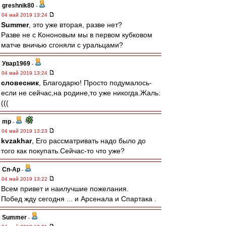
greshnik80
-
04 май 2019 13:24
Summer
, это уже вторая, разве нет?
Разве не с Кононовым мы в первом кубковом
матче вничью сгоняли с уральцами?
Увар1969
-
04 май 2019 13:24
словесник
, Благодарю! Просто подумалось-
если не сейчас,на родине,то уже никогда.Жаль:
(((
mp
-
04 май 2019 13:23
kvzakhar
, Его рассматривать надо было до
того как покупать.Сейчас-то что уже?
Сп-Ар
-
04 май 2019 13:22
Всем привет и наилучшие пожелания.
Побед жду сегодня ... и Арсенала и Спартака .
Summer
-