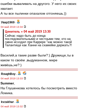
ошибки вываливать на другого. У него их своих
хватает.
А ты все пылинки опахалом отгоняешь.))
Увар1969
-
04 май 2019 13:34
Ценитель » 04 май 2019 13:30
Сейчас надо быть до конца
последовательными и честными тем, кто на
гавно исходил при Каррере "как можно такой
Талантище как Ханни на скамейке держать?!
Василий,а такие разве были?:) Дружище,ты в
каком то своём ,выдуманном, мире
живёшь,не?:)
RoughBoy
-
04 май 2019 13:33
Summer
,
На Глушенкова хотелось бы посмотреть вместо
Ломика.
kvzakhar
-
04 май 2019 13:32