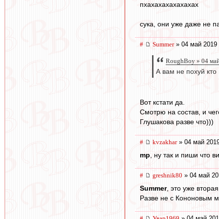
пхахахахахахахах
сука, они уже даже не п
#
Summer
» 04 май 2019 
RoughBoy » 04 май
А вам не похуй кто
Вот кстати да.
Смотрю на состав, и чег
Глушакова разве что)))
#
kvzakhar
» 04 май 2019
mp
, ну так и пиши что 
#
greshnik80
» 04 май 20
Summer
, это уже вторая
Разве не с Кононовым м
#
Увар1969
» 04 май 201