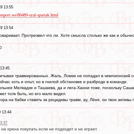
9 13:55
ivesport.ws/80489-ural-spartak.html
9 13:54
варивает. Протрезвел что ли. Хотя смысла столько же как и обычно
0
13:45
итывая травмированных. Жаль, Ломик не попадал в чемпионский с
йчас хоть и опыт, но в гнилой обстановке и разброде в команде.
ильнее Мелкадзе и Ташаева, да и лега-Ханни тоже, поскольку Саша 
ет толк быть, но его мало видел.
а на бабки ставить за рецидивы травм, ау, Лёня, он твои активы г
 13:44
13:37
 на хрена покупать если не подходит и не играет.