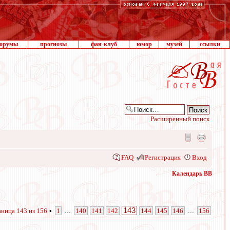
орумы
прогнозы
фан-клуб
юмор
музей
ссылки
Расширенный поиск
FAQ
Регистрация
Вход
Календарь ВВ
143
аница
143
из
156
•
1
...
140
141
142
144
145
146
...
156