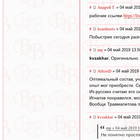
#
Андрей Т.
» 04 май 201
рабочие ссылки
https://l
#
bearsbeets
» 04 май 201
Побыстрее сегодня разго
#
mp
» 04 май 2019 13:5
kvzakhar
, Оригинально.
#
AiltonD
» 04 май 2019 
Оптимальный состав, уч
опыт мог приобрести. Се
Из русских считаю его с
Игнатов понравился, мож
Вообще Травмапетова пор
#
kvzakhar
» 04 май 2019
mp » 04 май 2019 
.Не понятно просто