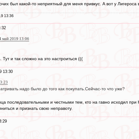
очих был какой-то неприятный для меня привкус. А вот у Лигероса в
19 13:36
:32
4 май 2019 13:06
 Тут и так сложно на это настроиться (((
9 13:30
13:23
матривать надо было до того как покупать.Сейчас-то что уже?
нца последовательными и честными тем, кто на гавно исходил при 
иниться и признать свою неправоту.
3:29