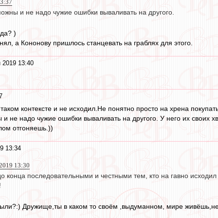
13:37
ожны и не надо чужие ошибки вываливать на другого.
да? )
нял, а Кононову пришлось станцевать на граблях для этого.
 2019 13:40
7
в таком контексте и не исходил.Не понятно просто на хрена покупать
и не надо чужие ошибки вываливать на другого. У него их своих хв
лом отгоняешь.))
9 13:34
 2019 13:30
о конца последовательными и честными тем, кто на гавно исходил
!
были?:) Дружище,ты в каком то своём ,выдуманном, мире живёшь,не