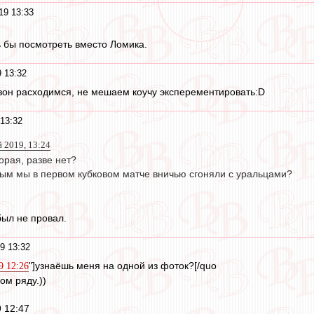
19 13:33
 бы посмотреть вместо Ломика.
 13:32
зон расходимся, не мешаем коучу эксперементировать:D
13:32
й 2019, 13:24
орая, разве нет?
вым мы в первом кубковом матче вничью сгоняли с уральцами?
был не провал.
9 13:32
"]узнаёшь меня на одной из фоток?[/quo
9 12:26
вом ряду.))
 12:47