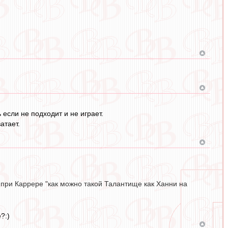
 если не подходит и не играет.
атает.
 при Каррере "как можно такой Талантище как Ханни на
?:)