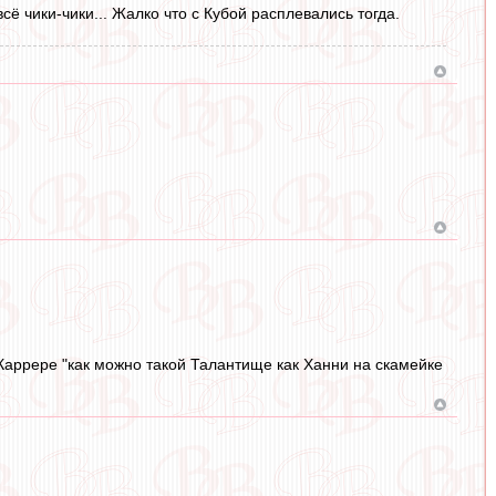
сё чики-чики... Жалко что с Кубой расплевались тогда.
Каррере "как можно такой Талантище как Ханни на скамейке