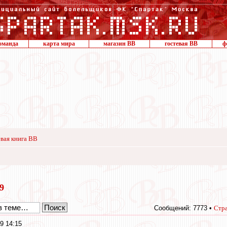
оманда
карта мира
магазин ВВ
гостевая ВВ
ф
вая книга ВВ
19
Сообщений: 7773 •
Стр
9 14:15