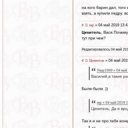
на кого барин дал, того
взять, а купили педру. 
#
mp
» 04 май 2019 13:4
Ценитель
, Вася.Почему
тут при чем?
Редактировалось 04 май 20
#
Ценитель
» 04 май 201
Увар1969 » 04 май
Василий,а такие ра
Были-были. ))
mp » 04 май 2019 
Ценитель, Да я вро
Так я и не про тебя конк