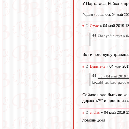
У Партагаса, Рейса и пр
Редактировалось 04 май 20
#
Cmac
» 04 май 2019 13
ZhenyaSinitsyn » 0
Вот и чего душу травишь.
#
Ценитель
» 04 май 201
mp » 04 май 2019 
kvzakhar, Его расс
Сейчас надо быть до ко
держать?!" и просто изв
#
chelas
» 04 май 2019 1
ломовицкий