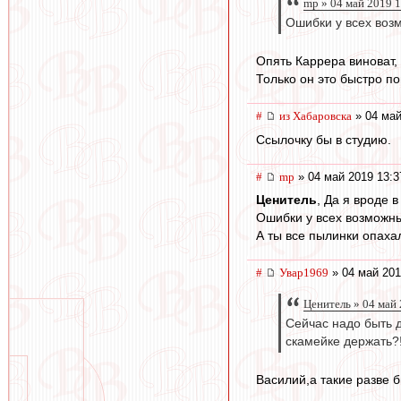
mp » 04 май 2019 
Ошибки у всех возм
Опять Каррера виноват, 
Только он это быстро по
#
из Хабаровска
» 04 май
Ссылочку бы в студию.
#
mp
» 04 май 2019 13:3
Ценитель
, Да я вроде 
Ошибки у всех возможны 
А ты все пылинки опаха
#
Увар1969
» 04 май 201
Ценитель » 04 май
Сейчас надо быть д
скамейке держать?
Василий,а такие разве 