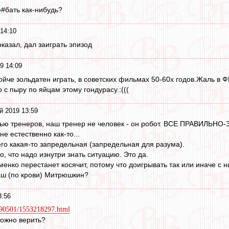
#бать как-нибудь?
14:10
казал, дал заиграть эпизод
9 14:09
дойче зольдатен играть, в советских фильмах 50-60х годов.Жаль в
 с пыру по яйцам этому гондурасу.:(((
й 2019 13:59
ю тренеров, наш тренер не человек - он робот. ВСЕ ПРАВИЛЬНО-З
не естественно как-то...
его какая-то запредельная (запредельная для разума).
, что надо изнутри знать ситуацию. Это да.
енко перестанет косячит, потому что доигрывать так или иначе с ни
аш (по крови) Митрюшкин?
3:56
0190501/1553218297.html
можно верить?