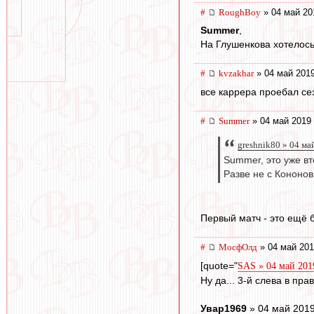
#
RoughBoy
» 04 май 20
Summer
,
На Глушенкова хотелось
#
kvzakhar
» 04 май 2019
все каррера проебал се
#
Summer
» 04 май 2019 
greshnik80 » 04 ма
Summer, это уже вт
Разве не с Кононо
Первый матч - это ещё 
#
МосфОлд
» 04 май 201
[quote="
SAS » 04 май 201
Ну да... 3-й слева в пра
Увар1969
» 04 май 2019