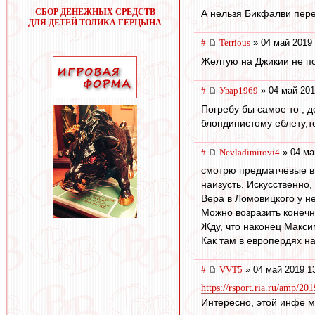
СБОР ДЕНЕЖНЫХ СРЕДСТВ
А нельзя Бикфалви пере
ДЛЯ ДЕТЕЙ ТОЛИКА ГЕРЦЫНА
#
Terrious
» 04 май 2019 
Желтую на Джикии не по
#
Увар1969
» 04 май 201
Погребу бы самое то , 
блондинистому еблету,то
#
Nevladimirovi4
» 04 ма
смотрю предматчевые вь
наизусть. Искусственно, 
Вера в Ломовицкого у н
Можно возразить конечно
Жду, что наконец Максим
Как там в европердях н
#
VVT5
» 04 май 2019 1
https://rsport.ria.ru/amp/2
Интересно, этой инфе 