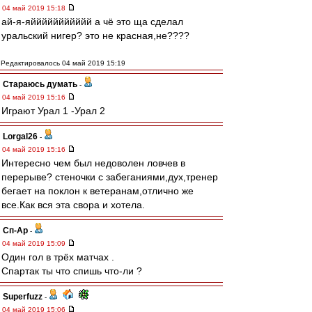
04 май 2019 15:18
ай-я-яййййййййййй а чё это ща сделал
уральский нигер? это не красная,не????
Редактировалось 04 май 2019 15:19
Стараюсь думать
-
04 май 2019 15:16
Играют Урал 1 -Урал 2
Lorgal26
-
04 май 2019 15:16
Интересно чем был недоволен ловчев в
перерыве? стеночки с забеганиями,дух,тренер
бегает на поклон к ветеранам,отлично же
все.Как вся эта свора и хотела.
Сп-Ар
-
04 май 2019 15:09
Один гол в трёх матчах .
Спартак ты что спишь что-ли ?
Superfuzz
-
04 май 2019 15:06