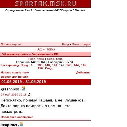
Официальный сайт болельщиков ФК "Спартак" Москва
Полная версия
Вход
•
Регистрация
FAQ
•
Поиск
Общение на сайте
Гостевая книга ВВ
»
Пред. тема
|
След. тема
Страница
142
из
156
[ Сообщений: 7773 ]
На страницу
Пред.
1
...
139
,
140
,
141
,
142
,
143
,
144
,
145
...
156
След.
Начать новую тему
Добавить
Версия для печати
01.05.2019 - 31.05.2019
greshnik80
-
04 май 2019 15:18
Непонятно, почему Ташаев, а не Глушенков.
Дайте парню поиграть, а нам на него
посмотреть.
Последнее сообщение
Увар1969
-