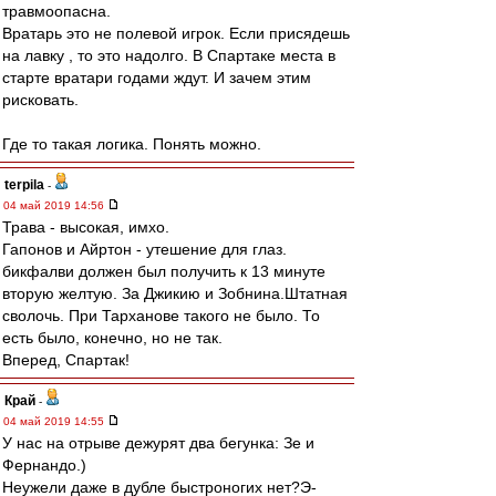
травмоопасна.
Вратарь это не полевой игрок. Если присядешь
на лавку , то это надолго. В Спартаке места в
старте вратари годами ждут. И зачем этим
рисковать.
Где то такая логика. Понять можно.
terpila
-
04 май 2019 14:56
Трава - высокая, имхо.
Гапонов и Айртон - утешение для глаз.
бикфалви должен был получить к 13 минуте
вторую желтую. За Джикию и Зобнина.Штатная
сволочь. При Тарханове такого не было. То
есть было, конечно, но не так.
Вперед, Спартак!
Край
-
04 май 2019 14:55
У нас на отрыве дежурят два бегунка: Зе и
Фернандо.)
Неужели даже в дубле быстроногих нет?Э-