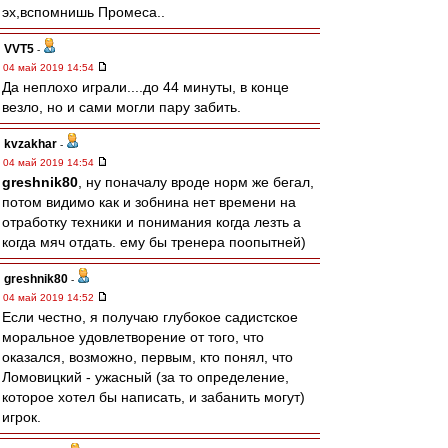
эх,вспомнишь Промеса..
VVT5
-
04 май 2019 14:54
Да неплохо играли....до 44 минуты, в конце
везло, но и сами могли пару забить.
kvzakhar
-
04 май 2019 14:54
greshnik80
, ну поначалу вроде норм же бегал,
потом видимо как и зобнина нет времени на
отработку техники и понимания когда лезть а
когда мяч отдать. ему бы тренера поопытней)
greshnik80
-
04 май 2019 14:52
Если честно, я получаю глубокое садистское
моральное удовлетворение от того, что
оказался, возможно, первым, кто понял, что
Ломовицкий - ужасный (за то определение,
которое хотел бы написать, и забанить могут)
игрок.