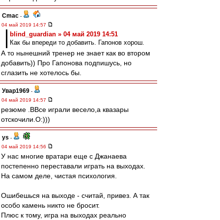
Cmac
-
04 май 2019 14:57
blind_guardian » 04 май 2019 14:51
Как бы впереди то добавить. Гапонов хорош.
А то нынешний тренер не знает как во втором
добавить)) Про Гапонова подпишусь, но
сглазить не хотелось бы.
Увар1969
-
04 май 2019 14:57
резюме .ВВсе играли весело,а квазары
отскочили.О:)))
ys
-
04 май 2019 14:56
У нас многие вратари еще с Джанаева
постепенно переставали играть на выходах.
На самом деле, чистая психология.
Ошибешься на выходе - считай, привез. А так
особо камень никто не бросит.
Плюс к тому, игра на выходах реально