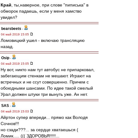
Край
, ты,наверное, при слове "пиписька" в
обморок падаешь, если у меня хамство
увидел?
bearsbeets
-
04 май 2019 15:05
Ломовицкий ушел - включаю трансляцию
назад.
Osip
-
04 май 2019 15:05
Ну вот, никто нам тут автобус не припарковал,
забегающим стенкам не мешают. Играют на
встречных и не ссут совершенно. Причем с
обоюдными шансами. По идее такой смелый
Урал должен штуки три вынуть уже. Ан нет.
SAS
-
04 май 2019 15:03
Айртон супер впереди... прямо как Володя
Сочнов!!!
но сзади???... за сердце хватаешься (
Ломик..... ((( ЗДОРОВЬЯ!!!!!...