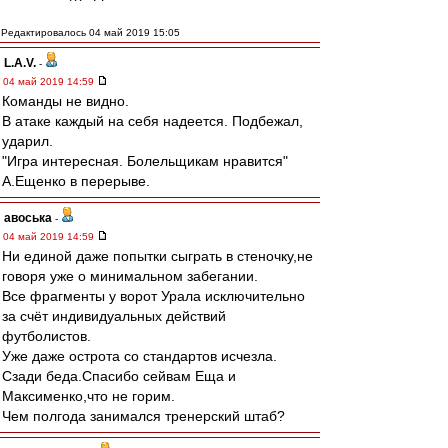
Редактировалось 04 май 2019 15:05
L.А.V.
-
04 май 2019 14:59
Команды не видно.
В атаке каждый на себя надеется. Подбежал,
ударил.
"Игра интересная. Болельщикам нравится"
А.Ещенко в перерыве.
авоська
-
04 май 2019 14:59
Ни единой даже попытки сыграть в стеночку,не
говоря уже о минимальном забегании.
Все фрагменты у ворот Урала исключительно
за счёт индивидуальных действий
футболистов.
Уже даже острота со стандартов исчезла.
Сзади беда.Спасибо сейвам Еща и
Максименко,что не горим.
Чем полгода занимался тренерский штаб?