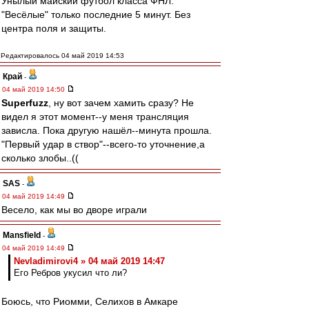
Унылый майский футбол класса ФНЛ.
"Весёлые" только последние 5 минут. Без
центра поля и защиты.
Редактировалось 04 май 2019 14:53
Край
-
04 май 2019 14:50
Superfuzz
, ну вот зачем хамить сразу? Не
видел я этот момент--у меня трансляция
зависла. Пока другую нашёл--минута прошла.
"Первый удар в створ"--всего-то уточнение,а
сколько злобы..((
SAS
-
04 май 2019 14:49
Весело, как мы во дворе играли
Mansfield
-
04 май 2019 14:49
Nevladimirovi4 » 04 май 2019 14:47
Его Ребров укусил что ли?
Боюсь, что Риомми, Селихов в Амкаре