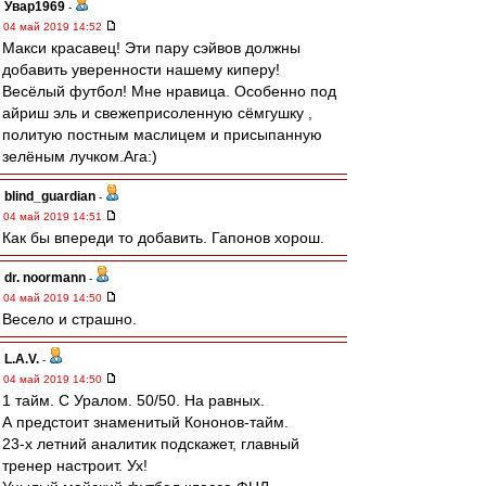
Увар1969
-
04 май 2019 14:52
Макси красавец! Эти пару сэйвов должны
добавить уверенности нашему киперу!
Весёлый футбол! Мне нравица. Особенно под
айриш эль и свежеприсоленную сёмгушку ,
политую постным маслицем и присыпанную
зелёным лучком.Ага:)
blind_guardian
-
04 май 2019 14:51
Как бы впереди то добавить. Гапонов хорош.
dr. noormann
-
04 май 2019 14:50
Весело и страшно.
L.А.V.
-
04 май 2019 14:50
1 тайм. С Уралом. 50/50. На равных.
А предстоит знаменитый Кононов-тайм.
23-х летний аналитик подскажет, главный
тренер настроит. Ух!