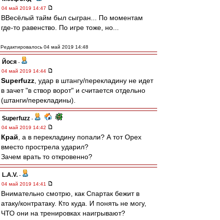
04 май 2019 14:47
ВВесёлый тайм был сыгран... По моментам
где-то равенство. По игре тоже, но...
Редактировалось 04 май 2019 14:48
Йося
-
04 май 2019 14:44
Superfuzz
, удар в штангу/перекладину не идет
в зачет "в створ ворот" и считается отдельно
(штанги/перекладины).
Superfuzz
-
04 май 2019 14:42
Край
, а в перекладину попали? А тот Орех
вместо прострела ударил?
Зачем врать то откровенно?
L.А.V.
-
04 май 2019 14:41
Внимательно смотрю, как Спартак бежит в
атаку/контратаку. Кто куда. И понять не могу,
ЧТО они на тренировках наигрывают?