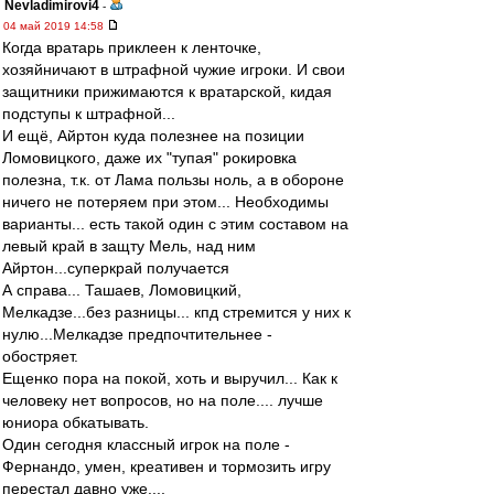
Nevladimirovi4
-
04 май 2019 14:58
Когда вратарь приклеен к ленточке,
хозяйничают в штрафной чужие игроки. И свои
защитники прижимаются к вратарской, кидая
подступы к штрафной...
И ещё, Айртон куда полезнее на позиции
Ломовицкого, даже их "тупая" рокировка
полезна, т.к. от Лама пользы ноль, а в обороне
ничего не потеряем при этом... Необходимы
варианты... есть такой один с этим составом на
левый край в защту Мель, над ним
Айртон...суперкрай получается
А справа... Ташаев, Ломовицкий,
Мелкадзе...без разницы... кпд стремится у них к
нулю...Мелкадзе предпочтительнее -
обостряет.
Ещенко пора на покой, хоть и выручил... Как к
человеку нет вопросов, но на поле.... лучше
юниора обкатывать.
Один сегодня классный игрок на поле -
Фернандо, умен, креативен и тормозить игру
перестал давно уже....