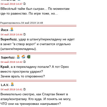
04 май 2019 14:47
ВВесёлый тайм был сыгран... По моментам
где-то равенство. По игре тоже, но...
Редактировалось 04 май 2019 14:48
Йося
-
04 май 2019 14:44
Superfuzz
, удар в штангу/перекладину не идет
в зачет "в створ ворот" и считается отдельно
(штанги/перекладины).
Superfuzz
-
04 май 2019 14:42
Край
, а в перекладину попали? А тот Орех
вместо прострела ударил?
Зачем врать то откровенно?
L.А.V.
-
04 май 2019 14:41
Внимательно смотрю, как Спартак бежит в
атаку/контратаку. Кто куда. И понять не могу,
ЧТО они на тренировках наигрывают?