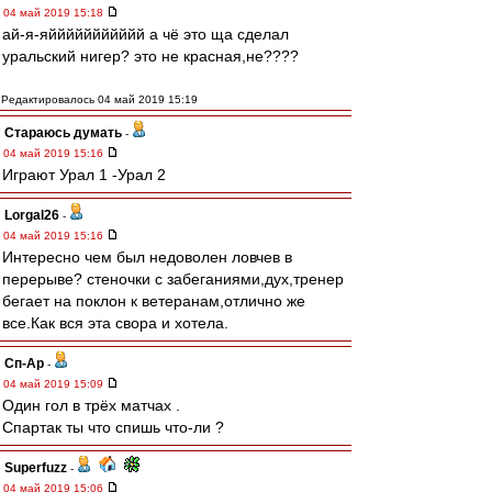
04 май 2019 15:18
ай-я-яййййййййййй а чё это ща сделал
уральский нигер? это не красная,не????
Редактировалось 04 май 2019 15:19
Стараюсь думать
-
04 май 2019 15:16
Играют Урал 1 -Урал 2
Lorgal26
-
04 май 2019 15:16
Интересно чем был недоволен ловчев в
перерыве? стеночки с забеганиями,дух,тренер
бегает на поклон к ветеранам,отлично же
все.Как вся эта свора и хотела.
Сп-Ар
-
04 май 2019 15:09
Один гол в трёх матчах .
Спартак ты что спишь что-ли ?
Superfuzz
-
04 май 2019 15:06