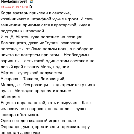
Nevladimirovi4
-
04 май 2019 14:58
Когда вратарь приклеен к ленточке,
хозяйничают в штрафной чужие игроки. И свои
защитники прижимаются к вратарской, кидая
подступы к штрафной...
И ещё, Айртон куда полезнее на позиции
Ломовицкого, даже их "тупая" рокировка
полезна, т.к. от Лама пользы ноль, а в обороне
ничего не потеряем при этом... Необходимы
варианты... есть такой один с этим составом на
левый край в защту Мель, над ним
Айртон...суперкрай получается
А справа... Ташаев, Ломовицкий,
Мелкадзе...без разницы... кпд стремится у них к
нулю...Мелкадзе предпочтительнее -
обостряет.
Ещенко пора на покой, хоть и выручил... Как к
человеку нет вопросов, но на поле.... лучше
юниора обкатывать.
Один сегодня классный игрок на поле -
Фернандо, умен, креативен и тормозить игру
перестал давно уже....