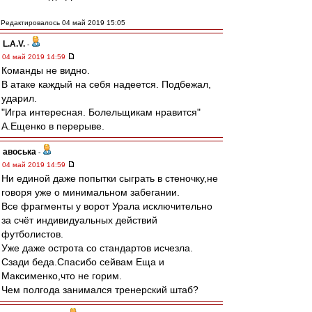
Редактировалось 04 май 2019 15:05
L.А.V.
-
04 май 2019 14:59
Команды не видно.
В атаке каждый на себя надеется. Подбежал,
ударил.
"Игра интересная. Болельщикам нравится"
А.Ещенко в перерыве.
авоська
-
04 май 2019 14:59
Ни единой даже попытки сыграть в стеночку,не
говоря уже о минимальном забегании.
Все фрагменты у ворот Урала исключительно
за счёт индивидуальных действий
футболистов.
Уже даже острота со стандартов исчезла.
Сзади беда.Спасибо сейвам Еща и
Максименко,что не горим.
Чем полгода занимался тренерский штаб?