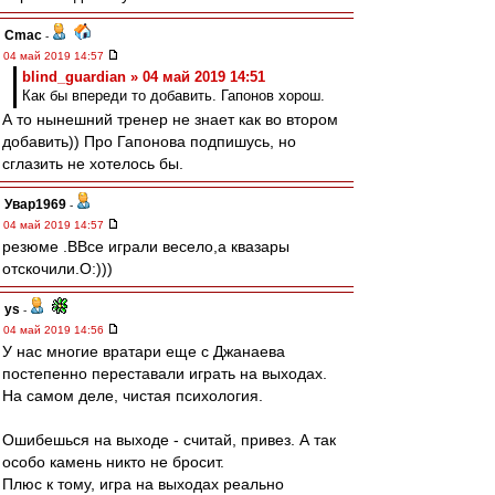
Cmac
-
04 май 2019 14:57
blind_guardian » 04 май 2019 14:51
Как бы впереди то добавить. Гапонов хорош.
А то нынешний тренер не знает как во втором
добавить)) Про Гапонова подпишусь, но
сглазить не хотелось бы.
Увар1969
-
04 май 2019 14:57
резюме .ВВсе играли весело,а квазары
отскочили.О:)))
ys
-
04 май 2019 14:56
У нас многие вратари еще с Джанаева
постепенно переставали играть на выходах.
На самом деле, чистая психология.
Ошибешься на выходе - считай, привез. А так
особо камень никто не бросит.
Плюс к тому, игра на выходах реально