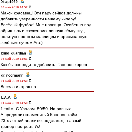
Увар1969
-
04 май 2019 14:52
Макси красавец! Эти пару сэйвов должны
добавить уверенности нашему киперу!
Весёлый футбол! Мне нравица. Особенно под
айриш эль и свежеприсоленную сёмгушку ,
политую постным маслицем и присыпанную
зелёным лучком.Ага:)
blind_guardian
-
04 май 2019 14:51
Как бы впереди то добавить. Гапонов хорош.
dr. noormann
-
04 май 2019 14:50
Весело и страшно.
L.А.V.
-
04 май 2019 14:50
1 тайм. С Уралом. 50/50. На равных.
А предстоит знаменитый Кононов-тайм.
23-х летний аналитик подскажет, главный
тренер настроит. Ух!