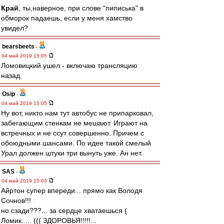
Край
, ты,наверное, при слове "пиписька" в
обморок падаешь, если у меня хамство
увидел?
bearsbeets
-
04 май 2019 15:05
Ломовицкий ушел - включаю трансляцию
назад.
Osip
-
04 май 2019 15:05
Ну вот, никто нам тут автобус не припарковал,
забегающим стенкам не мешают. Играют на
встречных и не ссут совершенно. Причем с
обоюдными шансами. По идее такой смелый
Урал должен штуки три вынуть уже. Ан нет.
SAS
-
04 май 2019 15:03
Айртон супер впереди... прямо как Володя
Сочнов!!!
но сзади???... за сердце хватаешься (
Ломик..... ((( ЗДОРОВЬЯ!!!!!...