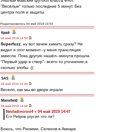
Унылый майский футбол класса ФНЛ.
"Весёлые" только последние 5 минут. Без
центра поля и защиты.
Редактировалось 04 май 2019 14:53
Край
-
04 май 2019 14:50
Superfuzz
, ну вот зачем хамить сразу? Не
видел я этот момент--у меня трансляция
зависла. Пока другую нашёл--минута прошла.
"Первый удар в створ"--всего-то уточнение,а
сколько злобы..((
SAS
-
04 май 2019 14:49
Весело, как мы во дворе играли
Mansfield
-
04 май 2019 14:49
Nevladimirovi4 » 04 май 2019 14:47
Его Ребров укусил что ли?
Боюсь, что Риомми, Селихов в Амкаре