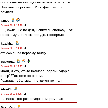
постоянно на выходах верховые забирал, в
Спартаке перестал... И не факт, что это
лечится...
Cmac
-
04 май 2019 14:48
Ещ кажись не по делу напихал Гапонову. Тот
по своему играл, скорее Джик потерялся
kvzakhar
-
04 май 2019 14:48
отскочили по первому тайму.
Superfuzz
-
04 май 2019 14:47
Йося
, и что, кто-то написал "первый удар в
створ"?Так тоже не первый.
Разница небольшая, но важен принцип.
Alex-Ch
-
04 май 2019 14:47
«Штанга - это разновидность промаха»
МосфОлд
-