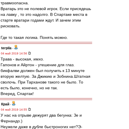
травмоопасна.
Вратарь это не полевой игрок. Если присядешь
на лавку , то это надолго. В Спартаке места в
старте вратари годами ждут. И зачем этим
рисковать.
Где то такая логика. Понять можно.
terpila
-
04 май 2019 14:56
Трава - высокая, имхо.
Гапонов и Айртон - утешение для глаз.
бикфалви должен был получить к 13 минуте
вторую желтую. За Джикию и Зобнина.Штатная
сволочь. При Тарханове такого не было. То
есть было, конечно, но не так.
Вперед, Спартак!
Край
-
04 май 2019 14:55
У нас на отрыве дежурят два бегунка: Зе и
Фернандо.)
Неужели даже в дубле быстроногих нет?Э-