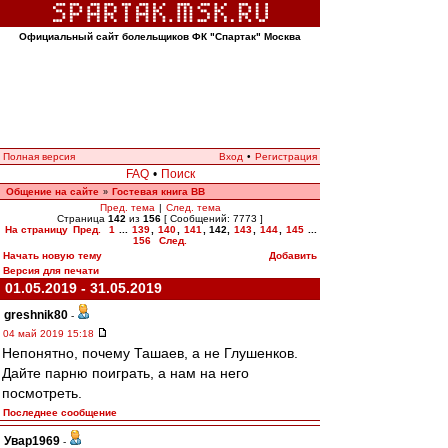
Официальный сайт болельщиков ФК "Спартак" Москва
Полная версия
Вход
•
Регистрация
FAQ
•
Поиск
Общение на сайте
Гостевая книга ВВ
»
Пред. тема
|
След. тема
Страница
142
из
156
[ Сообщений: 7773 ]
На страницу
Пред.
1
...
139
,
140
,
141
,
142
,
143
,
144
,
145
...
156
След.
Начать новую тему
Добавить
Версия для печати
01.05.2019 - 31.05.2019
greshnik80
-
04 май 2019 15:18
Непонятно, почему Ташаев, а не Глушенков.
Дайте парню поиграть, а нам на него
посмотреть.
Последнее сообщение
Увар1969
-