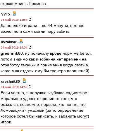
эх,вспомнишь Промеса..
VVT5
-
04 май 2019 14:54
Да неплохо играли....до 44 минуты, в конце
везло, но и сами могли пару забить.
kvzakhar
-
04 май 2019 14:54
greshnik80
, ну поначалу вроде норм же бегал,
потом видимо как и зобнина нет времени на
отработку техники и понимания когда лезть а
когда мяч отдать. ему бы тренера поопытней)
greshnik80
-
04 май 2019 14:52
Если честно, я получаю глубокое садистское
моральное удовлетворение от того, что
оказался, возможно, первым, кто понял, что
Ломовицкий - ужасный (за то определение,
которое хотел бы написать, и забанить могут)
игрок.