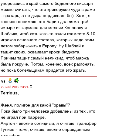
упоровшись в край самого бодяжного вискаря
можно считать, что это криворукое чудо в раме
- вратарь, а не дыра пердивная, бгг). Хотя, я
конечно понимаю, что Барин дал ляма три/
четыре из кармана для мелочи Кононову и
Шаблию, чтоб хоть кого-то взяли взаместо 8-10
игроков основного состава, которых надо этим
летом забарыжить в Европу. Ну Шаблий и
тащит своих, осваивает крохи бюджета.
Причем тащит самый неликвид, чтоб маржа
была покруче. Потом, конечно, всех разгонять,
но пока болельщикам придется это жрать.
ys
-
29 май 2019 23:24
Terrious
,
Женя, полигон для какой "оравы"?
Пока было три человека добавлены из тех , кто
не играл при Каррере.
Айртон - вполне солидный, я считаю, трансфер
Гулиев - тоже, считаю, вполне оправданным
трансфер.