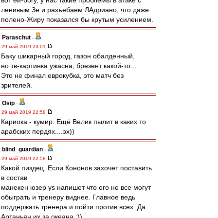
вот ей-богу, у нас такие проблемы в атаке с
ленивым Зе и разъебаем ЛАдриано, что даже
полено-Жиру показался бы крутым усилением.
Paraschut
-
29 май 2019 23:01
Баку шикарный город, газон обалденный,
но тв-картинка ужасна, брезент какой-то...
Это не финал еврокубка, это матч без
зрителей.
Osip
-
29 май 2019 22:58
Кариока - кумир. Ещё Велик пылит в каких то
арабских пердях....эх))
blind_guardian
-
29 май 2019 22:58
Какой пиздец. Если Кононов захочет поставить
в состав
манекен юзер ys напишет что его не все могут
обыграть и тренеру виднее. Главное ведь
поддержать тренера и пойти против всех. Да
Артаньян их за океана :))