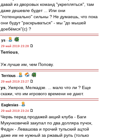
давай из дворовых команд "укрепляться", там
даже дешевле будет ... Или они
"потенциально" сильны ? Не думаешь, что пока
они будут "раскрываться" - мы "до мышей
доебёмся"(с) ?
ys
-
29 май 2019 23:28
Terrious
,
Уж лучше им, чем Попову.
Terrious
-
29 май 2019 23:27
ys
, Умяров, Мелкадзе. ... мало что ли ? Еще
скажи, что им игрового времени не дают.
Eaglesias
-
29 май 2019 23:24
Червь перед продажей акций клуба - Баги
Мукунковичей закупал по два долляра пучок,
Федун - Левашова и прочий тульский ацтой
даже им не нужный за ржавый рупь (только