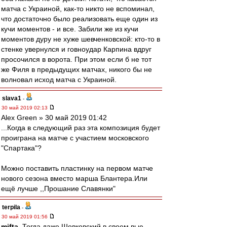
матча с Украиной, как-то никто не вспоминал,
что достаточно было реализовать еще один из
кучи моментов - и все. Забили же из кучи
моментов дуру не хуже шевченковской: кто-то в
стенке увернулся и говноудар Карпина вдруг
просочился в ворота. При этом если б не тот
же Филя в предыдущих матчах, никого бы не
волновал исход матча с Украиной.
slava1
-
30 май 2019 02:13
Alex Green » 30 май 2019 01:42
...Когда в следующий раз эта композиция будет
проиграна на матче с участием московского
"Спартака"?
Можно поставить пластинку на первом матче
нового сезона вместо марша Блантера.Или
ещё лучше ,,Прошание Славянки"
terpila
-
30 май 2019 01:56
mifta
, Тогда даже Шовковский в своем вью