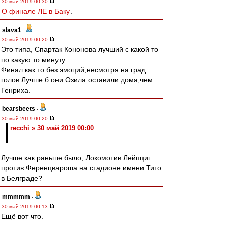
30 май 2019 00:30
О финале ЛЕ в Баку
.
slava1
-
30 май 2019 00:20
Это типа, Спартак Кононова лучший с какой то
по какую то минуту.
Финал как то без эмоций,несмотря на град
голов.Лучше б они Озила оставили дома,чем
Генриха.
bearsbeets
-
30 май 2019 00:20
recchi » 30 май 2019 00:00
Лучше как раньше было, Локомотив Лейпциг
против Ференцвароша на стадионе имени Тито
в Белграде?
mmmmm
-
30 май 2019 00:13
Ещё вот что.