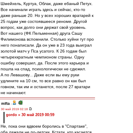
Шмейхель, Куртуа, Облак, даже ебаный Петух.
Все начинали играть здесь и сейчас, кто-то
даже раньше 20. Но у всех хороших вратарей к
25 годам уже состоявшееся реноме. Другой
вопрос, как долго они держат свой уровень.
Вот нашего (ФК Пельменная) друга Сашу
Филимонова вспомнили. Столько хуйни тут про
него понаписали. Да он уже в 23 года выиграл
золотой матч у Пса усатого. К 26 годам был
четырехкратным чемпионом страны. Одну
ошибку совершил, да. После этого карьера и
пошла на спад, психологически не сдюжил.
А по Левашову... Даже если вы ему руки
удлините на 10 см, то все равно он как был
говном, так им и останется, после 27 вратари
не начинают.
mifta
-
30 май 2019 02:18
gordo » 30 май 2019 00:59
Не, пока они вдвоем боролись в "Спартаке",
оба лажали не по-детски. Кстати, что касается