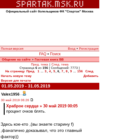
Официальный сайт болельщиков ФК "Спартак" Москва
Полная версия
Вход
•
Регистрация
FAQ
•
Поиск
Общение на сайте
Гостевая книга ВВ
»
Пред. тема
|
След. тема
Страница
6
из
156
[ Сообщений: 7773 ]
На страницу
Пред.
1
...
3
,
4
,
5
,
6
,
7
,
8
,
9
...
156
След.
Начать новую тему
Добавить
Версия для печати
01.05.2019 - 31.05.2019
Valex1956
-
30 май 2019 06:26
Храброе сердце » 30 май 2019 00:05
процент очков блять.
Здесь кое-кто ,(вы знаете старину f)
,фанатично доказывал, что это главный
фактор))