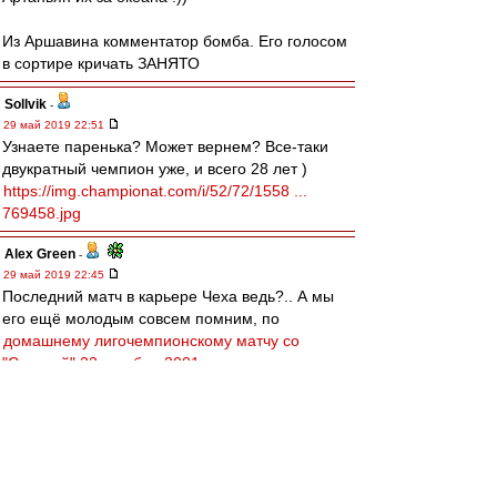
Из Аршавина комментатор бомба. Его голосом
в сортире кричать ЗАНЯТО
Sollvik
-
29 май 2019 22:51
Узнаете паренька? Может вернем? Все-таки
двукратный чемпион уже, и всего 28 лет )
https://img.championat.com/i/52/72/1558 ...
769458.jpg
Alex Green
-
29 май 2019 22:45
Последний матч в карьере Чеха ведь?.. А мы
его ещё молодым совсем помним, по
домашнему лигочемпионскому матчу со
"Спартой" 23 октября 2001 года
...
slava1
-
29 май 2019 22:42
77-ой это прекрасное прошлое.
У нас сейчас есть кандидаты на Роль Николая
Петровича,Константина Ивановича,Андрея