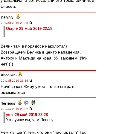
у Шпалыча. а вот Косельни это Томь, Шинник и
Енисей.
naivniy
-
29 май 2019 23:36
Osip » 29 май 2019 22:58
Велик там в порядосе наколотил)
Возвращаем Велика в центр нападения,
Антоху и Макгиди на края! Ух, заживем! Или
нет))))
авоська
-
29 май 2019 23:35
Ничёсе как Жиру умеет тонко сыграть
оказывается.
Terrious
-
29 май 2019 23:32
ys » 29 май 2019 23:28
Уж лучше им, чем Попову.
Чем лучше ? Тем, что они "паспорта" ? Так