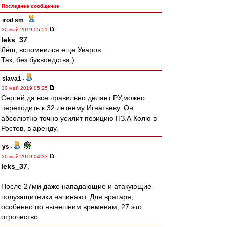
Последнее сообщение
irod sm
-
30 май 2019 05:51
leks_37
Лёш, вспомнился еще Уваров.
Так, без буквоедства.)
slava1
-
30 май 2019 05:25
Сергей,да все правильно делает РУ,можно
переходить к 32 летнему Игнатьеву. Он
абсолютно точно усилит позицию ПЗ.А Колю в
Ростов, в аренду.
ys
-
30 май 2019 04:33
leks_37
,
После 27ми даже нападающие и атакующие
полузащитники начинают. Для вратаря,
особенно по нынешним временам, 27 это
отрочество.