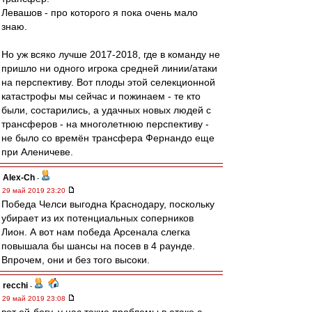
Левашов - про которого я пока очень мало
знаю.
Но уж всяко лучше 2017-2018, где в команду не
пришло ни одного игрока средней линии/атаки
на перспективу. Вот плоды этой селекционной
катастрофы мы сейчас и пожинаем - те кто
были, состарились, а удачных новых людей с
трансферов - на многолетнюю перспективу -
не было со времён трансфера Фернандо еще
при Аленичеве.
Alex-Ch
-
29 май 2019 23:20
Победа Челси выгодна Краснодару, поскольку
убирает из их потенциальных соперников
Лион. А вот нам победа Арсенала слегка
повышала бы шансы на посев в 4 раунде.
Впрочем, они и без того высоки.
recchi
-
29 май 2019 23:08