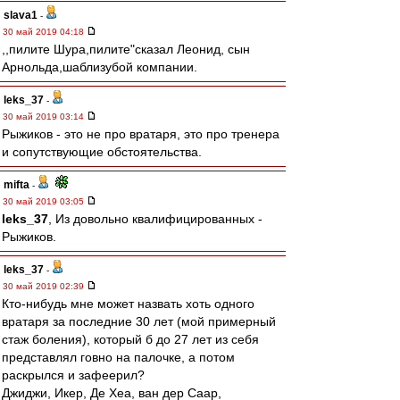
slava1
-
30 май 2019 04:18
,,пилите Шура,пилите"сказал Леонид, сын
Арнольда,шаблизубой компании.
leks_37
-
30 май 2019 03:14
Рыжиков - это не про вратаря, это про тренера
и сопутствующие обстоятельства.
mifta
-
30 май 2019 03:05
leks_37
, Из довольно квалифицированных -
Рыжиков.
leks_37
-
30 май 2019 02:39
Кто-нибудь мне может назвать хоть одного
вратаря за последние 30 лет (мой примерный
стаж боления), который б до 27 лет из себя
представлял говно на палочке, а потом
раскрылся и зафеерил?
Джиджи, Икер, Де Хеа, ван дер Саар,