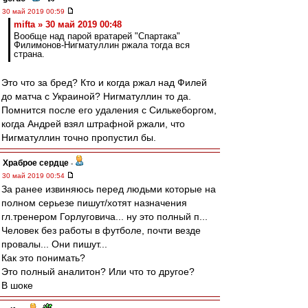
30 май 2019 00:59
mifta » 30 май 2019 00:48
Вообще над парой вратарей "Спартака"
Филимонов-Нигматуллин ржала тогда вся
страна.
Это что за бред? Кто и когда ржал над Филей
до матча с Украиной? Нигматуллин то да.
Помнится после его удаления с Силькеборгом,
когда Андрей взял штрафной ржали, что
Нигматуллин точно пропустил бы.
Храброе сердце
-
30 май 2019 00:54
За ранее извиняюсь перед людьми которые на
полном серьезе пишут/хотят назначения
гл.тренером Горлуговича... ну это полный п...
Человек без работы в футболе, почти везде
провалы... Они пишут...
Как это понимать?
Это полный аналитон? Или что то другое?
В шоке