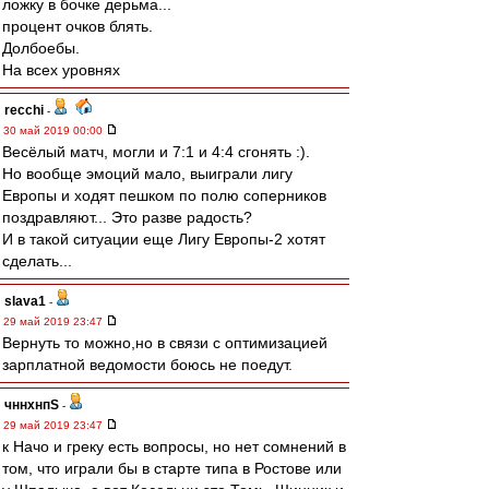
ложку в бочке дерьма...
процент очков блять.
Долбоебы.
На всех уровнях
recchi
-
30 май 2019 00:00
Весёлый матч, могли и 7:1 и 4:4 сгонять :).
Но вообще эмоций мало, выиграли лигу
Европы и ходят пешком по полю соперников
поздравляют... Это разве радость?
И в такой ситуации еще Лигу Европы-2 хотят
сделать...
slava1
-
29 май 2019 23:47
Вернуть то можно,но в связи с оптимизацией
зарплатной ведомости боюсь не поедут.
чннхнпS
-
29 май 2019 23:47
к Начо и греку есть вопросы, но нет сомнений в
том, что играли бы в старте типа в Ростове или