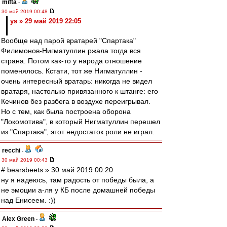
mifta
-
30 май 2019 00:48
ys » 29 май 2019 22:05
Вообще над парой вратарей "Спартака"
Филимонов-Нигматуллин ржала тогда вся
страна. Потом как-то у народа отношение
поменялось. Кстати, тот же Нигматуллин -
очень интересный вратарь: никогда не видел
вратаря, настолько привязанного к штанге: его
Кечинов без разбега в воздухе переигрывал.
Но с тем, как была построена оборона
"Локомотива", в который Нигматуллин перешел
из "Спартака", этот недостаток роли не играл.
recchi
-
30 май 2019 00:43
# bearsbeets » 30 май 2019 00:20
ну я надеюсь, там радость от победы была, а
не эмоции а-ля у КБ после домашней победы
над Енисеем. :))
Alex Green
-