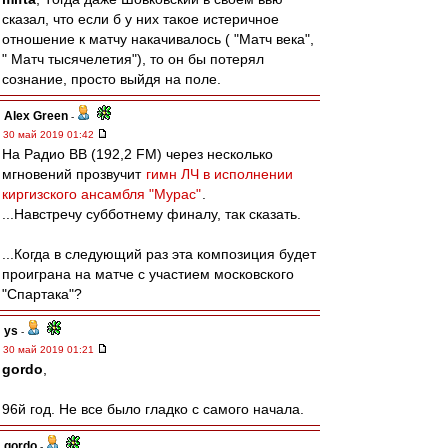
сказал, что если б у них такое истеричное
отношение к матчу накачивалось ( "Матч века",
" Матч тысячелетия"), то он бы потерял
сознание, просто выйдя на поле.
Alex Green
-
30 май 2019 01:42
На Радио ВВ (192,2 FM) через несколько
мгновений прозвучит
гимн ЛЧ в исполнении
киргизского ансамбля "Мурас"
.
...Навстречу субботнему финалу, так сказать.
...Когда в следующий раз эта композиция будет
проиграна на матче с участием московского
"Спартака"?
ys
-
30 май 2019 01:21
gordo
,
96й год. Не все было гладко с самого начала.
gordo
-