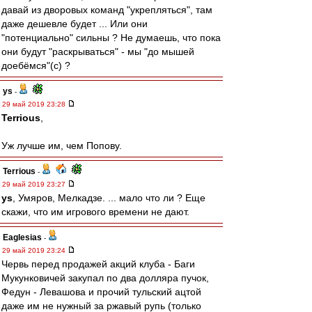
давай из дворовых команд "укрепляться", там
даже дешевле будет ... Или они
"потенциально" сильны ? Не думаешь, что пока
они будут "раскрываться" - мы "до мышей
доебёмся"(с) ?
ys
-
29 май 2019 23:28
Terrious
,
Уж лучше им, чем Попову.
Terrious
-
29 май 2019 23:27
ys
, Умяров, Мелкадзе. ... мало что ли ? Еще
скажи, что им игрового времени не дают.
Eaglesias
-
29 май 2019 23:24
Червь перед продажей акций клуба - Баги
Мукунковичей закупал по два долляра пучок,
Федун - Левашова и прочий тульский ацтой
даже им не нужный за ржавый рупь (только