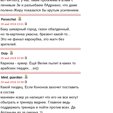
вот ей-богу, у нас такие проблемы в атаке с
ленивым Зе и разъебаем ЛАдриано, что даже
полено-Жиру показался бы крутым усилением.
Paraschut
-
29 май 2019 23:01
Баку шикарный город, газон обалденный,
но тв-картинка ужасна, брезент какой-то...
Это не финал еврокубка, это матч без
зрителей.
Osip
-
29 май 2019 22:58
Кариока - кумир. Ещё Велик пылит в каких то
арабских пердях....эх))
blind_guardian
-
29 май 2019 22:58
Какой пиздец. Если Кононов захочет поставить
в состав
манекен юзер ys напишет что его не все могут
обыграть и тренеру виднее. Главное ведь
поддержать тренера и пойти против всех. Да
Артаньян их за океана :))