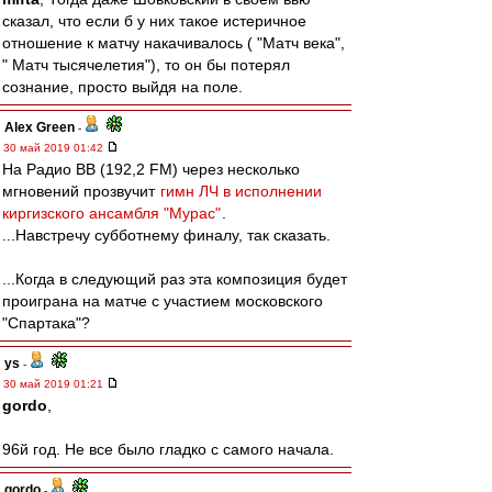
сказал, что если б у них такое истеричное
отношение к матчу накачивалось ( "Матч века",
" Матч тысячелетия"), то он бы потерял
сознание, просто выйдя на поле.
Alex Green
-
30 май 2019 01:42
На Радио ВВ (192,2 FM) через несколько
мгновений прозвучит
гимн ЛЧ в исполнении
киргизского ансамбля "Мурас"
.
...Навстречу субботнему финалу, так сказать.
...Когда в следующий раз эта композиция будет
проиграна на матче с участием московского
"Спартака"?
ys
-
30 май 2019 01:21
gordo
,
96й год. Не все было гладко с самого начала.
gordo
-