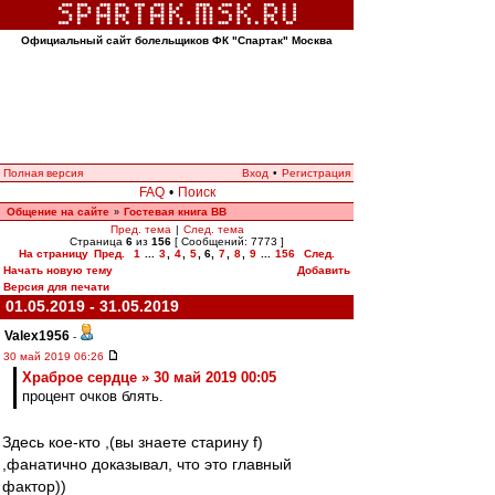
Официальный сайт болельщиков ФК "Спартак" Москва
Полная версия
Вход
•
Регистрация
FAQ
•
Поиск
Общение на сайте
Гостевая книга ВВ
»
Пред. тема
|
След. тема
Страница
6
из
156
[ Сообщений: 7773 ]
На страницу
Пред.
1
...
3
,
4
,
5
,
6
,
7
,
8
,
9
...
156
След.
Начать новую тему
Добавить
Версия для печати
01.05.2019 - 31.05.2019
Valex1956
-
30 май 2019 06:26
Храброе сердце » 30 май 2019 00:05
процент очков блять.
Здесь кое-кто ,(вы знаете старину f)
,фанатично доказывал, что это главный
фактор))