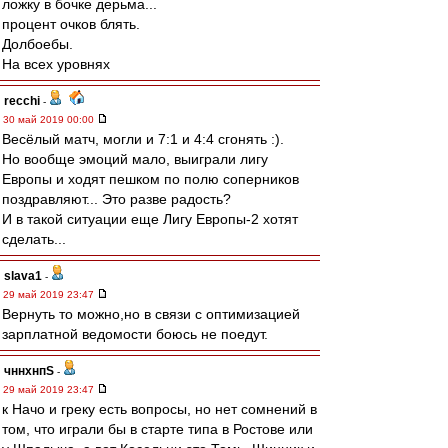
ложку в бочке дерьма...
процент очков блять.
Долбоебы.
На всех уровнях
recchi
-
30 май 2019 00:00
Весёлый матч, могли и 7:1 и 4:4 сгонять :).
Но вообще эмоций мало, выиграли лигу
Европы и ходят пешком по полю соперников
поздравляют... Это разве радость?
И в такой ситуации еще Лигу Европы-2 хотят
сделать...
slava1
-
29 май 2019 23:47
Вернуть то можно,но в связи с оптимизацией
зарплатной ведомости боюсь не поедут.
чннхнпS
-
29 май 2019 23:47
к Начо и греку есть вопросы, но нет сомнений в
том, что играли бы в старте типа в Ростове или