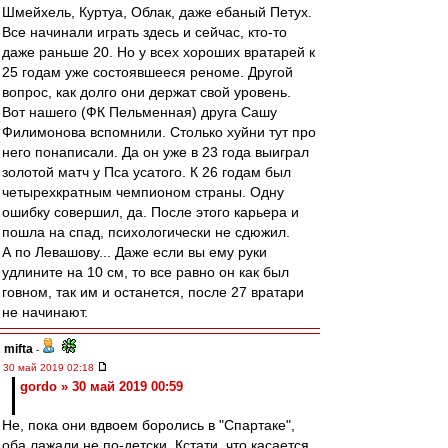
Шмейхель, Куртуа, Облак, даже ебаный Петух.
Все начинали играть здесь и сейчас, кто-то
даже раньше 20. Но у всех хороших вратарей к
25 годам уже состоявшееся реноме. Другой
вопрос, как долго они держат свой уровень.
Вот нашего (ФК Пельменная) друга Сашу
Филимонова вспомнили. Столько хуйни тут про
него понаписали. Да он уже в 23 года выиграл
золотой матч у Пса усатого. К 26 годам был
четырехкратным чемпионом страны. Одну
ошибку совершил, да. После этого карьера и
пошла на спад, психологически не сдюжил.
А по Левашову... Даже если вы ему руки
удлините на 10 см, то все равно он как был
говном, так им и останется, после 27 вратари
не начинают.
mifta
-
30 май 2019 02:18
gordo » 30 май 2019 00:59
Не, пока они вдвоем боролись в "Спартаке",
оба лажали не по-детски. Кстати, что касается