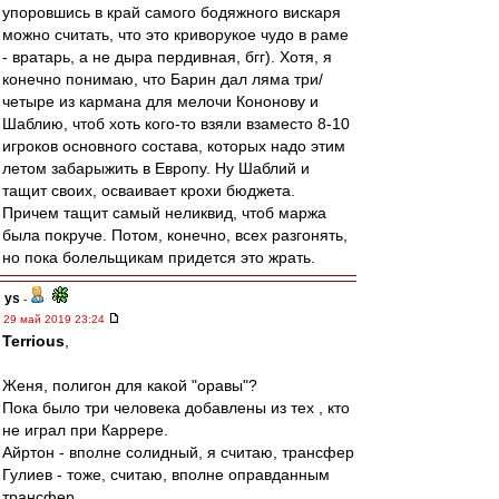
упоровшись в край самого бодяжного вискаря
можно считать, что это криворукое чудо в раме
- вратарь, а не дыра пердивная, бгг). Хотя, я
конечно понимаю, что Барин дал ляма три/
четыре из кармана для мелочи Кононову и
Шаблию, чтоб хоть кого-то взяли взаместо 8-10
игроков основного состава, которых надо этим
летом забарыжить в Европу. Ну Шаблий и
тащит своих, осваивает крохи бюджета.
Причем тащит самый неликвид, чтоб маржа
была покруче. Потом, конечно, всех разгонять,
но пока болельщикам придется это жрать.
ys
-
29 май 2019 23:24
Terrious
,
Женя, полигон для какой "оравы"?
Пока было три человека добавлены из тех , кто
не играл при Каррере.
Айртон - вполне солидный, я считаю, трансфер
Гулиев - тоже, считаю, вполне оправданным
трансфер.