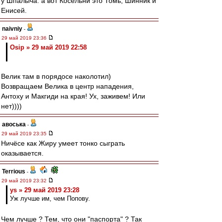
у Шпалыча. а вот Косельни это Томь, Шинник и
Енисей.
naivniy
-
29 май 2019 23:36
Osip » 29 май 2019 22:58
Велик там в порядосе наколотил)
Возвращаем Велика в центр нападения,
Антоху и Макгиди на края! Ух, заживем! Или
нет))))
авоська
-
29 май 2019 23:35
Ничёсе как Жиру умеет тонко сыграть
оказывается.
Terrious
-
29 май 2019 23:32
ys » 29 май 2019 23:28
Уж лучше им, чем Попову.
Чем лучше ? Тем, что они "паспорта" ? Так