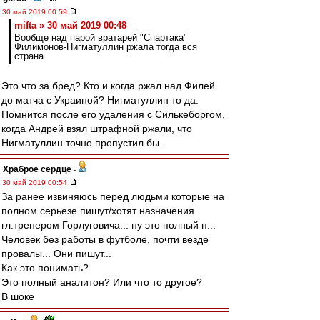
30 май 2019 00:59
mifta » 30 май 2019 00:48
Вообще над парой вратарей "Спартака"
Филимонов-Нигматуллин ржала тогда вся
страна.
Это что за бред? Кто и когда ржал над Филей
до матча с Украиной? Нигматуллин то да.
Помнится после его удаления с Силькеборгом,
когда Андрей взял штрафной ржали, что
Нигматуллин точно пропустил бы.
Храброе сердце
-
30 май 2019 00:54
За ранее извиняюсь перед людьми которые на
полном серьезе пишут/хотят назначения
гл.тренером Горлуговича... ну это полный п...
Человек без работы в футболе, почти везде
провалы... Они пишут...
Как это понимать?
Это полный аналитон? Или что то другое?
В шоке