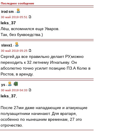
Последнее сообщение
irod sm
-
30 май 2019 05:51
leks_37
Лёш, вспомнился еще Уваров.
Так, без буквоедства.)
slava1
-
30 май 2019 05:25
Сергей,да все правильно делает РУ,можно
переходить к 32 летнему Игнатьеву. Он
абсолютно точно усилит позицию ПЗ.А Колю в
Ростов, в аренду.
ys
-
30 май 2019 04:33
leks_37
,
После 27ми даже нападающие и атакующие
полузащитники начинают. Для вратаря,
особенно по нынешним временам, 27 это
отрочество.