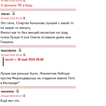
30 май 2019 00:30
О финале ЛЕ в Баку
.
slava1
-
30 май 2019 00:20
Это типа, Спартак Кононова лучший с какой то
по какую то минуту.
Финал как то без эмоций,несмотря на град
голов.Лучше б они Озила оставили дома,чем
Генриха.
bearsbeets
-
30 май 2019 00:20
recchi » 30 май 2019 00:00
Лучше как раньше было, Локомотив Лейпциг
против Ференцвароша на стадионе имени Тито
в Белграде?
mmmmm
-
30 май 2019 00:13
Ещё вот что.