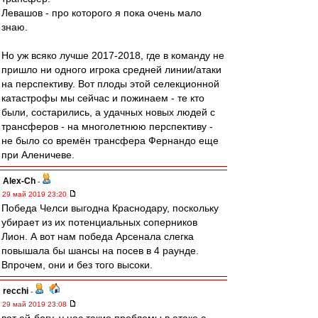
Левашов - про которого я пока очень мало
знаю.
Но уж всяко лучше 2017-2018, где в команду не
пришло ни одного игрока средней линии/атаки
на перспективу. Вот плоды этой селекционной
катастрофы мы сейчас и пожинаем - те кто
были, состарились, а удачных новых людей с
трансферов - на многолетнюю перспективу -
не было со времён трансфера Фернандо еще
при Аленичеве.
Alex-Ch
-
29 май 2019 23:20
Победа Челси выгодна Краснодару, поскольку
убирает из их потенциальных соперников
Лион. А вот нам победа Арсенала слегка
повышала бы шансы на посев в 4 раунде.
Впрочем, они и без того высоки.
recchi
-
29 май 2019 23:08