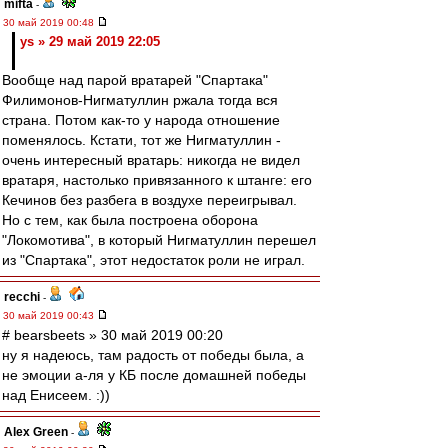
mifta
-
30 май 2019 00:48
ys » 29 май 2019 22:05
Вообще над парой вратарей "Спартака"
Филимонов-Нигматуллин ржала тогда вся
страна. Потом как-то у народа отношение
поменялось. Кстати, тот же Нигматуллин -
очень интересный вратарь: никогда не видел
вратаря, настолько привязанного к штанге: его
Кечинов без разбега в воздухе переигрывал.
Но с тем, как была построена оборона
"Локомотива", в который Нигматуллин перешел
из "Спартака", этот недостаток роли не играл.
recchi
-
30 май 2019 00:43
# bearsbeets » 30 май 2019 00:20
ну я надеюсь, там радость от победы была, а
не эмоции а-ля у КБ после домашней победы
над Енисеем. :))
Alex Green
-