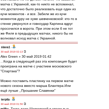
матча с Украиной, как-то никто не вспоминал,
что достаточно было реализовать еще один из
кучи моментов - и все. Забили же из кучи
моментов дуру не хуже шевченковской: кто-то в
стенке увернулся и говноудар Карпина вдруг
просочился в ворота. При этом если б не тот
же Филя в предыдущих матчах, никого бы не
волновал исход матча с Украиной.
slava1
-
30 май 2019 02:13
Alex Green » 30 май 2019 01:42
...Когда в следующий раз эта композиция будет
проиграна на матче с участием московского
"Спартака"?
Можно поставить пластинку на первом матче
нового сезона вместо марша Блантера.Или
ещё лучше ,,Прошание Славянки"
terpila
-
30 май 2019 01:56
mifta
, Тогда даже Шовковский в своем вью