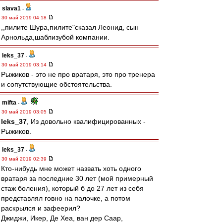
slava1
-
30 май 2019 04:18
,,пилите Шура,пилите"сказал Леонид, сын
Арнольда,шаблизубой компании.
leks_37
-
30 май 2019 03:14
Рыжиков - это не про вратаря, это про тренера
и сопутствующие обстоятельства.
mifta
-
30 май 2019 03:05
leks_37
, Из довольно квалифицированных -
Рыжиков.
leks_37
-
30 май 2019 02:39
Кто-нибудь мне может назвать хоть одного
вратаря за последние 30 лет (мой примерный
стаж боления), который б до 27 лет из себя
представлял говно на палочке, а потом
раскрылся и зафеерил?
Джиджи, Икер, Де Хеа, ван дер Саар,