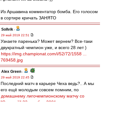
Из Аршавина комментатор бомба. Его голосом
в сортире кричать ЗАНЯТО
Sollvik
-
29 май 2019 22:51
Узнаете паренька? Может вернем? Все-таки
двукратный чемпион уже, и всего 28 лет )
https://img.championat.com/i/52/72/1558 ...
769458.jpg
Alex Green
-
29 май 2019 22:45
Последний матч в карьере Чеха ведь?.. А мы
его ещё молодым совсем помним, по
домашнему лигочемпионскому матчу со
"Спартой" 23 октября 2001 года
...
slava1
-
29 май 2019 22:42
77-ой это прекрасное прошлое.
У нас сейчас есть кандидаты на Роль Николая
Петровича,Константина Ивановича,Андрея