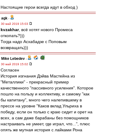
Настоящие герои всегда идут в обход )
agk
-
30 май 2019 15:03
kvzakhar
, всё хотят нового Промеса
откопать?)))
Тогда надо Асхабадзе с Поповым
возвращать)))
Mike Lebedev
-
30 май 2019 15:02
Согласен
История изгнания Дэйва Мастейна из
"Металлики" - прекрасный пример
качественного "пассивного усиления". Которое
пошло на пользу и коллективу, и самому "как
бы капитану", много чего налепившему в
прессе на уровне "Каков вклад Ульриха в
победу, если он только с краю сидит и орет на
всех, а сам даже барабаны без помощников
настраивать не умеет, где играл, что...", плюс
опять же мутная история с лайками Рона