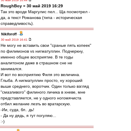
30 май 2019 16:44
RoughBoy » 30 май 2019 16:29
Так это вроде Маргулис пел... Ща посмотрел -
да, а текст Романова (типа - историческая
справедливость).
Nikiforoff
-
30 май 2019 16:41
Не могу не вставить свои "сраные пять копеек"
по филимонов vs нигматуллин. Подчеркну,
именно общее восприятие. В те годы
аналитоном даже в страшном сне не
занимался.
И вот по восприятию Филя это величина.
Глыба. А нигматуллин просто, ну хороший
выше среднего, воротчик. Один только взгляд
"смазливого" филиного личика в хневе, мне
представляется, не у одного ногомячиста
отбил желание лезть во вратарскую.
-Ии, суда, бл.. дь!
- Да ну дядь, я тут погуляю...
:-)