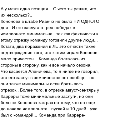
А у меня одна позиция... С чего ты решил, что
их несколько?..
Кононова в штабе Рианчо не было НИ ОДНОГО
дня.. И его заслуга в трех победах в
чемпионате минимальна.. так как фактически к
этому отрезку команду готовили другие люди...
Кстати, два поражения в ЛЕ это отчасти также
подтверждение того, что к этим играм Кононов
мало причастен... Команда болталась из
стороны в сторону, как и все начало сезона.
Что касается Аленичева, то я нигде не говорил,
что его заслуг в чемпионстве нет вообще.. но
они также минимальны если брать весь
отрезок.. Более того, в отрезке август-сентярь у
Карреры тоже минимальные заслуги, но они
больше Кононова как раз по тому, что он еще
до начала чемпионата.. пускай и 10 дней.. уже
был с командой... Команда при Каррере-
помощнике провела три официальных матча!
Скажем так.. Если оценивать в процентном