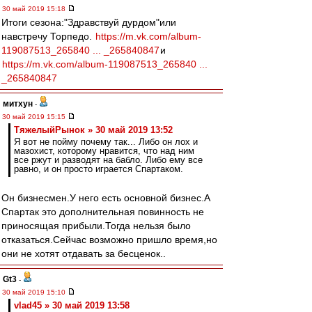
30 май 2019 15:18
Итоги сезона:"Здравствуй дурдом"или
навстречу Торпедо.
https://m.vk.com/album-
119087513_265840 ... _265840847
и
https://m.vk.com/album-119087513_265840 ...
_265840847
митхун
-
30 май 2019 15:15
ТяжелыйРынок » 30 май 2019 13:52
Я вот не пойму почему так... Либо он лох и
мазохист, которому нравится, что над ним
все ржут и разводят на бабло. Либо ему все
равно, и он просто играется Спартаком.
Он бизнесмен.У него есть основной бизнес.А
Спартак это дополнительная повинность не
приносящая прибыли.Тогда нельзя было
отказаться.Сейчас возможно пришло время,но
они не хотят отдавать за бесценок..
Gt3
-
30 май 2019 15:10
vlad45 » 30 май 2019 13:58