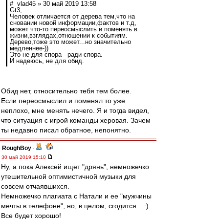
# vlad45 » 30 май 2019 13:58
Gt3,
Человек отличается от дерева тем,что на
сновании новой информации,фактов и т.д,
может что-то переосмыслить и поменять в
жизни,взглядах,отношении к событиям.
Дерево,тоже это может...но значительно
медленнее-))
Это не для спора - ради спора.
И надеюсь, не для обид.
Обид нет, относительно тебя тем более.
Если переосмыслил и поменял то уже
неплохо, мне менять нечего. Я и тогда видел,
что ситуация с игрой команды херовая. Зачем
ты недавно писал обратное, непонятно.
RoughBoy
-
30 май 2019 15:10
Ну, а пока Алексей ищет "дрянь", немножечко
утешительной оптимистичной музыки для
совсем отчаявшихся.
Немножечко плагиата с Натали и ее "мужчины
мечты в телефоне", но, в целом, сгодится... :)
Все будет хорошо!