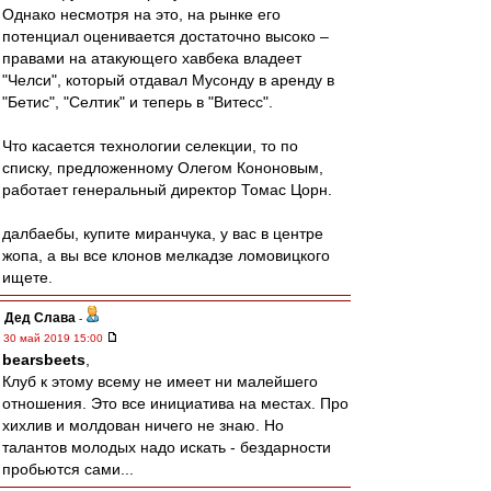
Однако несмотря на это, на рынке его
потенциал оценивается достаточно высоко –
правами на атакующего хавбека владеет
"Челси", который отдавал Мусонду в аренду в
"Бетис", "Селтик" и теперь в "Витесс".
Что касается технологии селекции, то по
списку, предложенному Олегом Кононовым,
работает генеральный директор Томас Цорн.
далбаебы, купите миранчука, у вас в центре
жопа, а вы все клонов мелкадзе ломовицкого
ищете.
Дед Слава
-
30 май 2019 15:00
bearsbeets
,
Клуб к этому всему не имеет ни малейшего
отношения. Это все инициатива на местах. Про
хихлив и молдован ничего не знаю. Но
талантов молодых надо искать - бездарности
пробьются сами...