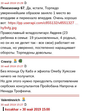
30 май 2019 15:29
Пенсионер 67
, Да, кстати, Торпедо
увереннейшим образом заняло 1 место во
втордиве и переехало впердив. Очень хорошо
вот:
https://pp.userapi.com/c855132/v8551327 ...
hy9vfg.jpg
Православный младоолигарх Авдеев (23
ребенка в семье: 19 усыновленных, 4 родных,
но он их не делит так - все свои) работает не
спеша, но уверенно, постепенно наращивает
обороты. Торпедоны довольны.
Спектр
-
30 май 2019 15:27
Без японца Оу Кабэ и эфиопа Ояебу Хуяссие
ничего не получится.
Но для этого нужно преодолеть сопротивление
сербских консультантов Пройобана Напроча и
Ненада Трофеича.
Valentinovich
-
30 май 2019 15:27
kvzakhar » 30 май 2019 15:00