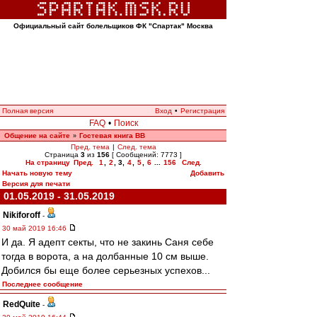
Официальный сайт болельщиков ФК "Спартак" Москва
Полная версия
Вход
•
Регистрация
FAQ
•
Поиск
Общение на сайте
Гостевая книга ВВ
»
Пред. тема
|
След. тема
Страница
3
из
156
[ Сообщений: 7773 ]
На страницу
Пред.
1
,
2
,
3
,
4
,
5
,
6
...
156
След.
Начать новую тему
Добавить
Версия для печати
01.05.2019 - 31.05.2019
Nikiforoff
-
30 май 2019 16:46
И да. Я адепт секты, что не закинь Саня себе
тогда в ворота, а на долбанные 10 см выше.
Добился бы еще более серьезных успехов...
Последнее сообщение
RedQuite
-