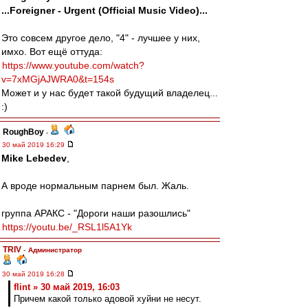
...Foreigner - Urgent (Official Music Video)...
Это совсем другое дело, "4" - лучшее у них,
имхо. Вот ещё оттуда:
https://www.youtube.com/watch?
v=7xMGjAJWRA0&t=154s
Может и у нас будет такой будущий владелец...
:)
RoughBoy
-
30 май 2019 16:29
Mike Lebedev
,
А вроде нормальным парнем был. Жаль.
группа АРАКС - "Дороги наши разошлись"
https://youtu.be/_RSL1l5A1Yk
TRIV
-
Администратор
30 май 2019 16:28
flint » 30 май 2019, 16:03
Причем какой только адовой хуйни не несут.