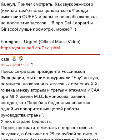
Качнул. Прилег смотреть. Как звукорежиссер
(или кто там?) полез целоваться к Фредди -
выключил.QUEEN и раньше не особо жаловал,
но после этих засосов... Я про Def Leppard и
Girlscool лучше посмотрю, можно? :)
Foreigner - Urgent (Official Music Video)
https://youtu.be/Lcb-Fsx_phM
cafir
-
30 май 2019 15:58
Пресс-секретарь президента Российской
Федерации, мы с ним покуривали "Яву" явскую,
помнится, на кованных железных ступенях XIX-
го века между вторым и третьим этажами ИСАА
при МГУ имени М.В.Ломоносова, заявил
сегодня, что "борьба с бедностью является
одной из приоритетных целей работы
руководства страны".
У них в стране бедность.
Парни, прекратите мечтать о перспективных
покупках, о бензине по 29-ти рублей за литр, о