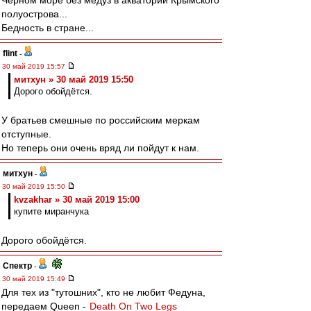
Чёрном море без медуз в акватории Крымского
полуострова...
Бедность в стране...
flint
-
30 май 2019 15:57
митхун » 30 май 2019 15:50
Дорого обойдётся.
У братьев смешные по российским меркам
отступные.
Но теперь они очень вряд ли пойдут к нам.
митхун
-
30 май 2019 15:50
kvzakhar » 30 май 2019 15:00
купите миранчука
Дорого обойдётся.
Спектр
-
30 май 2019 15:49
Для тех из "тутошних", кто не любит Федуна,
передаем Queen -
Death On Two Legs