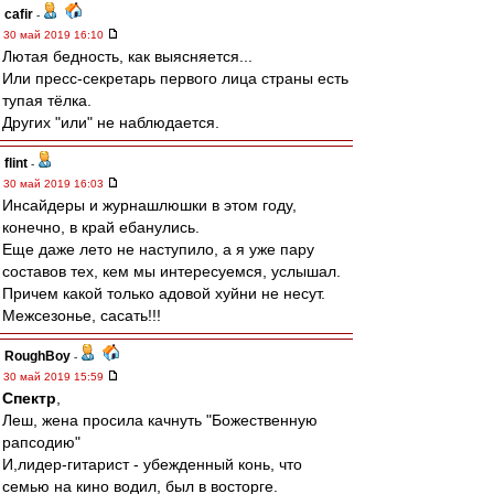
cafir
-
30 май 2019 16:10
Лютая бедность, как выясняется...
Или пресс-секретарь первого лица страны есть
тупая тёлка.
Других "или" не наблюдается.
flint
-
30 май 2019 16:03
Инсайдеры и журнашлюшки в этом году,
конечно, в край ебанулись.
Еще даже лето не наступило, а я уже пару
составов тех, кем мы интересуемся, услышал.
Причем какой только адовой хуйни не несут.
Межсезонье, сасать!!!
RoughBoy
-
30 май 2019 15:59
Спектр
,
Леш, жена просила качнуть "Божественную
рапсодию"
И,лидер-гитарист - убежденный конь, что
семью на кино водил, был в восторге.