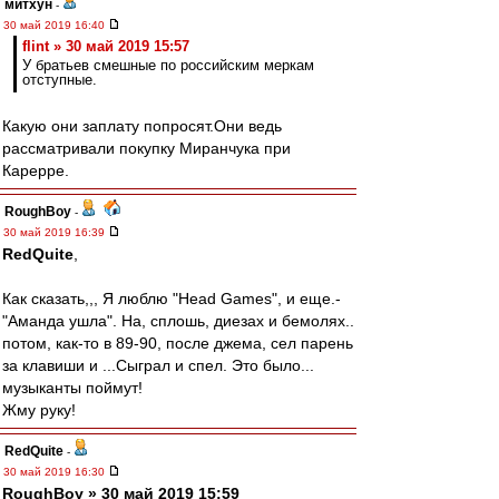
митхун
-
30 май 2019 16:40
flint » 30 май 2019 15:57
У братьев смешные по российским меркам
отступные.
Какую они заплату попросят.Они ведь
рассматривали покупку Миранчука при
Карерре.
RoughBoy
-
30 май 2019 16:39
RedQuite
,
Как сказать,,, Я люблю "Head Games", и еще.-
"Аманда ушла". На, сплошь, диезах и бемолях..
потом, как-то в 89-90, после джема, сел парень
за клавиши и ...Сыграл и спел. Это было...
музыканты поймут!
Жму руку!
RedQuite
-
30 май 2019 16:30
RoughBoy » 30 май 2019 15:59