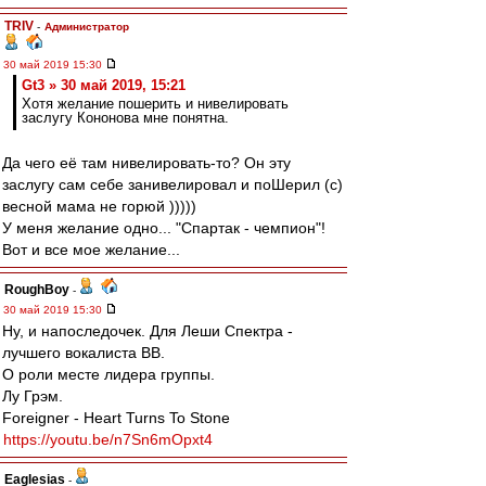
TRIV
-
Администратор
30 май 2019 15:30
Gt3 » 30 май 2019, 15:21
Хотя желание пошерить и нивелировать
заслугу Кононова мне понятна.
Да чего её там нивелировать-то? Он эту
заслугу сам себе занивелировал и поШерил (с)
весной мама не горюй )))))
У меня желание одно... "Спартак - чемпион"!
Вот и все мое желание...
RoughBoy
-
30 май 2019 15:30
Ну, и напоследочек. Для Леши Спектра -
лучшего вокалиста ВВ.
О роли месте лидера группы.
Лу Грэм.
Foreigner - Heart Turns To Stone
https://youtu.be/n7Sn6mOpxt4
Eaglesias
-