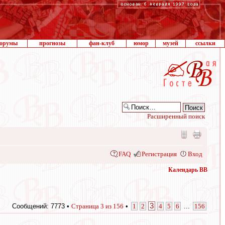
орумы
прогнозы
фан-клуб
юмор
музей
ссылки
Расширенный поиск
FAQ
Регистрация
Вход
Календарь ВВ
3
Сообщений: 7773 •
Страница
3
из
156
•
1
2
4
5
6
...
156