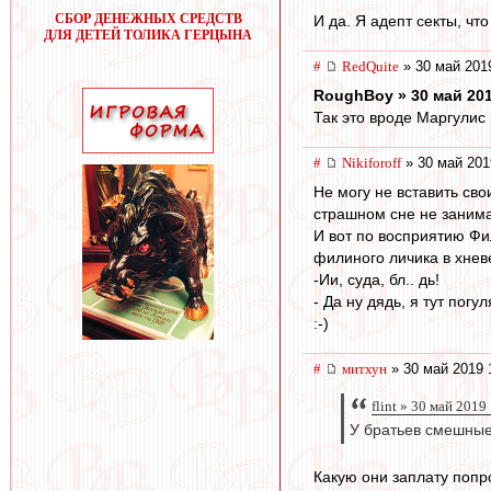
СБОР ДЕНЕЖНЫХ СРЕДСТВ
И да. Я адепт секты, чт
ДЛЯ ДЕТЕЙ ТОЛИКА ГЕРЦЫНА
#
RedQuite
» 30 май 201
RoughBoy » 30 май 201
Так это вроде Маргулис 
#
Nikiforoff
» 30 май 201
Не могу не вставить св
страшном сне не заним
И вот по восприятию Фи
филиного личика в хнев
-Ии, суда, бл.. дь!
- Да ну дядь, я тут погул
:-)
#
митхун
» 30 май 2019 
flint » 30 май 2019
У братьев смешные
Какую они заплату попр