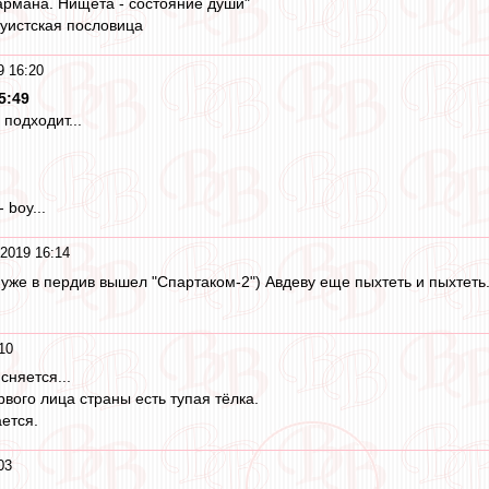
кармана. Нищета - состояние души"
дуистская пословица
9 16:20
5:49
подходит...
 boy...
2019 16:14
 уже в пердив вышел "Спартаком-2") Авдеву еще пыхтеть и пыхтеть
10
сняется...
вого лица страны есть тупая тёлка.
ется.
03