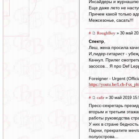
Инсайдеры и журнашлюшк
Еще даже лето не насту
Причем какой только адо
Межсезонье, сасать!!!
#
RoughBoy
» 30 май 20
Спектр
,
Леш, жена просила кач
И,лидер-гитарист - убеж
Качнул. Прилег смотрет
засосов... Я про Def Le
Foreigner - Urgent (Offic
https://youtu.be/Lcb-Fsx_p
#
cafir
» 30 май 2019 15:
Пресс-секретарь презид
вторым и третьим этажа
работы руководства стр
У них в стране бедность
Парни, прекратите мечта
полуострова...