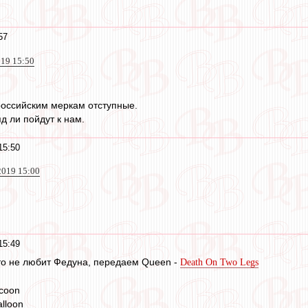
57
019 15:50
российским меркам отступные.
д ли пойдут к нам.
15:50
2019 15:00
15:49
 кто не любит Федуна, передаем Queen -
Death On Two Legs
ycoon
alloon