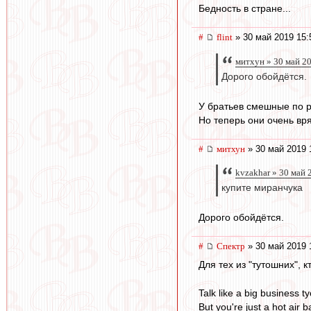
Бедность в стране...
#
flint
» 30 май 2019 15:
митхун » 30 май 2
Дорого обойдётся.
У братьев смешные по 
Но теперь они очень вря
#
митхун
» 30 май 2019 
kvzakhar » 30 май 
купите миранчука
Дорого обойдётся.
#
Спектр
» 30 май 2019 
Для тех из "тутошних",
Talk like a big business t
But you're just a hot air b