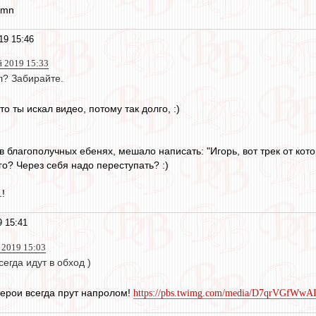
amn
19 15:46
й 2019 15:33
ал? Забирайте.
о ты искал видео, потому так долго, :)
в благополучных ебенях, мешало написать: "Игорь, вот трек от кот
го? Через себя надо переступать? :)
.!
 15:41
 2019 15:03
егда идут в обход )
герои всегда прут напролом!
https://pbs.twimg.com/media/D7qrVGfWwAI