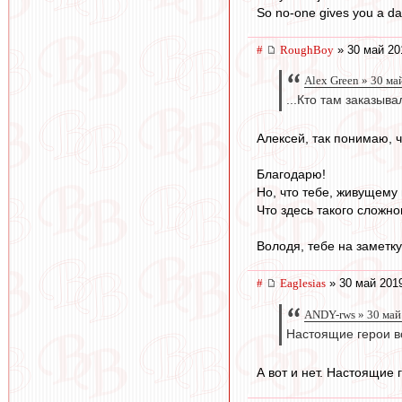
So no-one gives you a d
#
RoughBoy
» 30 май 20
Alex Green » 30 ма
...Кто там заказыв
Алексей, так понимаю, чт
Благодарю!
Но, что тебе, живущему 
Что здесь такого сложно
Володя, тебе на заметку
#
Eaglesias
» 30 май 2019
ANDY-rws » 30 май
Настоящие герои вс
А вот и нет. Настоящие 