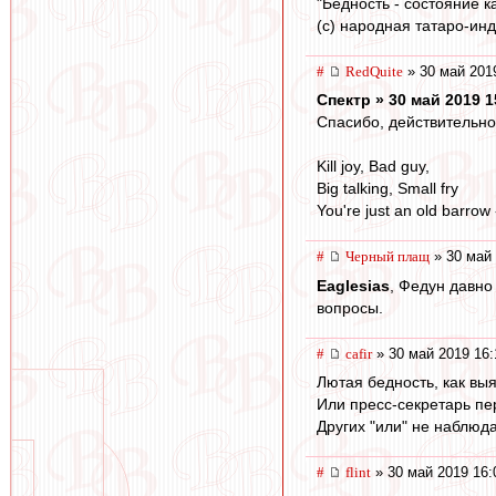
"Бедность - состояние 
(с) народная татаро-ин
#
RedQuite
» 30 май 201
Спектр » 30 май 2019 1
Спасибо, действительно 
Kill joy, Bad guy,
Big talking, Small fry
You're just an old barrow -
#
Черный плащ
» 30 май 
Eaglesias
, Федун давно
вопросы.
#
cafir
» 30 май 2019 16:
Лютая бедность, как выя
Или пресс-секретарь пер
Других "или" не наблюда
#
flint
» 30 май 2019 16: