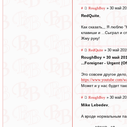
#
RoughBoy
» 30 май 20
RedQuite
,
Как сказать,,, Я люблю 
клавиши и ...Сыграл и с
Жму руку!
#
RedQuite
» 30 май 201
RoughBoy » 30 май 201
...Foreigner - Urgent (Of
Это совсем другое дело,
https://www.youtube.com
Может и у нас будет так
#
RoughBoy
» 30 май 20
Mike Lebedev
,
А вроде нормальным па