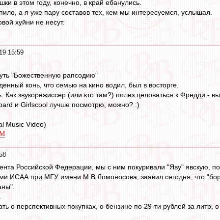
и в этом году, конечно, в край ебанулись.
пило, а я уже пару составов тех, кем мы интересуемся, услышал.
вой хуйни не несут.
19 15:59
нуть "Божественную рапсодию"
денный конь, что семью на кино водил, был в восторге.
ь. Как звукорежиссер (или кто там?) полез целоваться к Фредди - 
ppard и Girlscool лучше посмотрю, можно? :)
ial Music Video)
hM
58
ента Российской Федерации, мы с ним покуривали "Яву" явскую, по
ми ИСАА при МГУ имени М.В.Ломоносова, заявил сегодня, что "бо
аны".
.
ть о перспективных покупках, о бензине по 29-ти рублей за литр,