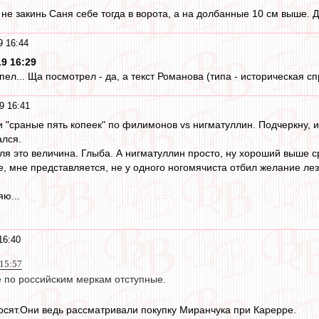
о не закинь Саня себе тогда в ворота, а на долбанные 10 см выше.
9 16:44
9 16:29
пел... Ща посмотрел - да, а текст Романова (типа - историческая с
9 16:41
ои "сраные пять копеек" по филимонов vs нигматуллин. Подчеркну,
ался.
ля это величина. Глыба. А нигматуллин просто, ну хороший выше ср
е, мне представляется, не у одного ногомячиста отбил желание лез
яю...
16:40
 15:57
 по российским меркам отступные.
осят.Они ведь рассматривали покупку Миранчука при Карерре.