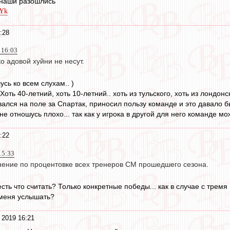
 наши разошлись"
1Yk
:28
, 16:03
о адовой хуйни не несут.
сь ко всем слухам.. )
 Хоть 40-летний, хоть 10-летний.. хоть из тульского, хоть из лондонск
ался на поле за Спартак, приносил пользу команде и это давало бы
е отношусь плохо... так как у игрока в другой для него команде мож
:22
15:33
нение по процентовке всех тренеров СМ прошедшего сезона.
ть что считать? Только конкретные победы... как в случае с тремя
 меня услышать?
 2019 16:21