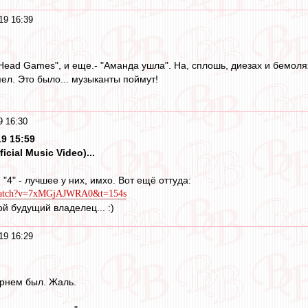
19 16:39
"Head Games", и еще.- "Аманда ушла". На, сплошь, диезах и бемолях
пел. Это было... музыканты поймут!
9 16:30
9 15:59
ficial Music Video)...
 "4" - лучшее у них, имхо. Вот ещё оттуда:
/watch?v=7xMGjAJWRA0&t=154s
ой будущий владелец... :)
19 16:29
рнем был. Жаль.