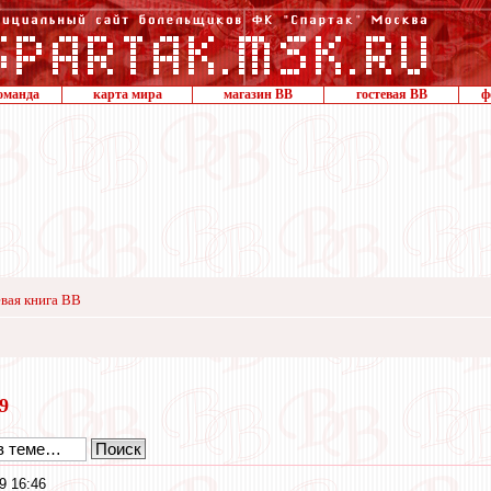
оманда
карта мира
магазин ВВ
гостевая ВВ
ф
вая книга ВВ
19
9 16:46