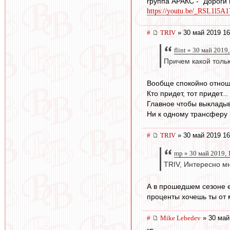
группа АРАКС - "Дороги
https://youtu.be/_RSL1l5A
#
TRIV
» 30 май 2019 16
flint » 30 май 2019
Причем какой тольк
Вообще спокойно отношу
Кто придет, тот придет...
Главное чтобы выкладыв
Ни к одному трансферу н
#
TRIV
» 30 май 2019 16
mp » 30 май 2019, 
TRIV, Интересно м
А в прошедшем сезоне ес
проценты хочешь ты от
#
Mike Lebedev
» 30 май