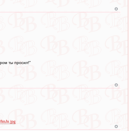
ором ты просил!"
8mJn.jpg