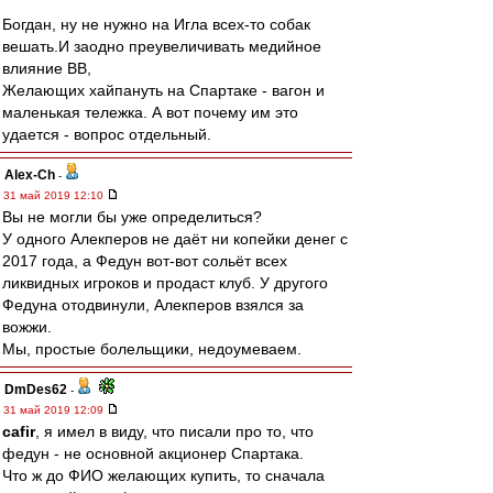
Богдан, ну не нужно на Игла всех-то собак
вешать.И заодно преувеличивать медийное
влияние ВВ,
Желающих хайпануть на Спартаке - вагон и
маленькая тележка. А вот почему им это
удается - вопрос отдельный.
Alex-Ch
-
31 май 2019 12:10
Вы не могли бы уже определиться?
У одного Алекперов не даёт ни копейки денег с
2017 года, а Федун вот-вот сольёт всех
ликвидных игроков и продаст клуб. У другого
Федуна отодвинули, Алекперов взялся за
вожжи.
Мы, простые болельщики, недоумеваем.
DmDes62
-
31 май 2019 12:09
cafir
, я имел в виду, что писали про то, что
федун - не основной акционер Спартака.
Что ж до ФИО желающих купить, то сначала