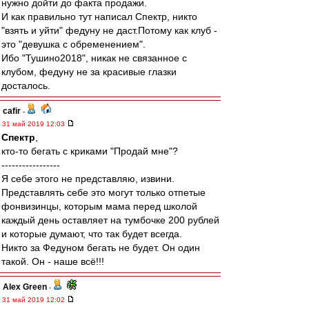
нужно дойти до факта продажи.
И как правильно тут написал Спектр, никто
"взять и уйти" федуну не даст.Потому как клуб -
это "девушка с обременением".
Ибо "Тушино2018", никак не связанное с
клубом, федуну не за красивые глазки
досталось.
cafir
-
31 май 2019 12:03
Спектр
,
кто-то бегать с криками "Продай мне"?
-----------------
Я себе этого не представляю, извини.
Представлять себе это могут только отпетые
фонвизинцы, которым мама перед школой
каждый день оставляет на тумбочке 200 рублей
и которые думают, что так будет всегда.
Никто за Федуном бегать не будет. Он один
такой. Он - наше всё!!!
Alex Green
-
31 май 2019 12:02