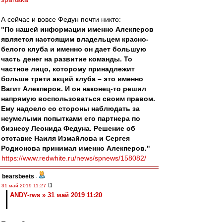
А сейчас и вовсе Федун почти никто:
"По нашей информации именно Алекперов
является настоящим владельцем красно-
белого клуба и именно он дает большую
часть денег на развитие команды. То
частное лицо, которому принадлежит
больше трети акций клуба – это именно
Вагит Алекперов. И он наконец-то решил
напрямую воспользоваться своим правом.
Ему надоело со стороны наблюдать за
неумелыми попытками его партнера по
бизнесу Леонида Федуна. Решение об
отставке Наиля Измайлова и Сергея
Родионова принимал именно Алекперов."
https://www.redwhite.ru/news/spnews/158082/
bearsbeets
-
31 май 2019 11:27
ANDY-rws » 31 май 2019 11:20