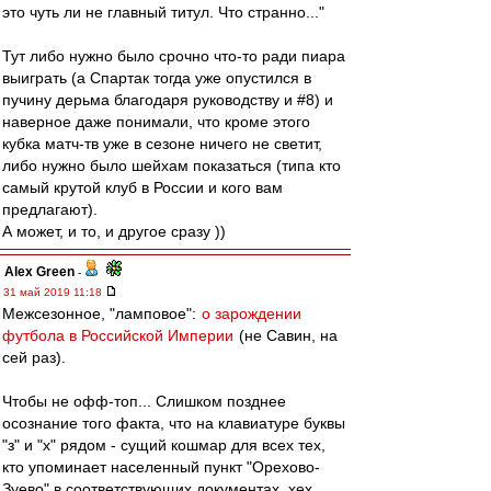
это чуть ли не главный титул. Что странно..."
Тут либо нужно было срочно что-то ради пиара
выиграть (а Спартак тогда уже опустился в
пучину дерьма благодаря руководству и #8) и
наверное даже понимали, что кроме этого
кубка матч-тв уже в сезоне ничего не светит,
либо нужно было шейхам показаться (типа кто
самый крутой клуб в России и кого вам
предлагают).
А может, и то, и другое сразу ))
Alex Green
-
31 май 2019 11:18
Межсезонное, "ламповое":
о зарождении
футбола в Российской Империи
(не Савин, на
сей раз).
Чтобы не офф-топ... Слишком позднее
осознание того факта, что на клавиатуре буквы
"з" и "х" рядом - сущий кошмар для всех тех,
кто упоминает населенный пункт "Орехово-
Зуево" в соответствующих документах, хех.