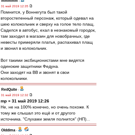
mmmmm
-
31 май 2019 12:35
Помнится, у Воннегута был такой
второстепенный персонаж, который одевал на
шею колокольчик и сверху на голое тело плащ.
Садился в автобус, ехал в незнакомый городок,
там заходил в магазин для новобрачных, где
невесты примеряли платья, распахивал плащ
и звонил в колокольчик.
Вот такими эксбиционистами мне видятся
одинокие защитники Федуна.
Они заходят на ВВ и звонят в свои
колокольчики.
RedQuite
-
31 май 2019 12:32
mp » 31 май 2019 12:26
Не, не на 100% конечно, но очень похоже. К
тому же слышал это ещё и от другого
источника. "Слухами земля полнится" (НП)...
Olddima
-