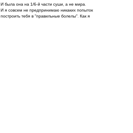
И была она на 1/6-й части суши, а не мира.
И я совсем не предпринимаю никаких попыток
построить тебя в "правильные болелы". Как я
могу это сделать, если ты по 5-6 матчей
московского "Спартака" кряду не смотришь.
Это бессмысленное занятие, согласись, Влад.
И обижаться на меня не надо. И они не правы.
Дай мне другую точку финансовой опоры
московского "Спартака" вместо Федуна, Влад,
чтобы перевернуть турнирную таблицу...
Нет такой опоры, как сказал бы Николай
Васильевич Гоголь в своём бессмертном
произведении!
Alex Green
-
31 май 2019 10:52
На Радио ВВ для спартаковского болельщика
Диего Мартинеса звучит композиция
"Bilbao
song"
(поёт Ив Монтан). С днём рождения,
дорогой амиго:) И - но пасаран!
bearsbeets
-
31 май 2019 10:49