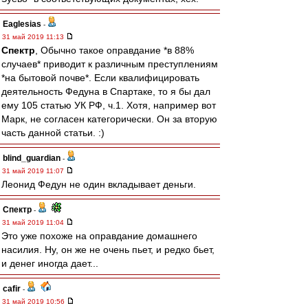
Eaglesias
-
31 май 2019 11:13
Спектр
, Обычно такое оправдание *в 88%
случаев* приводит к различным преступлениям
*на бытовой почве*. Если квалифицировать
деятельность Федуна в Спартаке, то я бы дал
ему 105 статью УК РФ, ч.1. Хотя, например вот
Марк, не согласен категорически. Он за вторую
часть данной статьи. :)
blind_guardian
-
31 май 2019 11:07
Леонид Федун не один вкладывает деньги.
Спектр
-
31 май 2019 11:04
Это уже похоже на оправдание домашнего
насилия. Ну, он же не очень пьет, и редко бьет,
и денег иногда дает...
cafir
-
31 май 2019 10:56