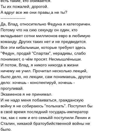
есть такие, кто обижается.
Ты их пожалей, дорогой.
А вдруг все же они правы,а не ты?
-----------------
Да, Влад, относительно Федуна я категоричен.
Потому что на сию секунду он один, кто
вкладывает сотни миллионов евро в любимую
команду. Других таких нет и не предвидится.
Все эти кибальчиши, которые требуют здесь
"Федун, продай "Спартак", нерадивы, слабо
понимают, о чём просят. Несмышлёныши.
И потом, Влад, я никого никогда в жизни
ничему не учил. Прочитал несколько лекций,
было дело, но лекции, сам понимаешь, другое
дело: хочешь - конспектируй, хочешь -
прогуливай.
Экзаменов я не принимал.
И не надо меня побаиваться, гражданскую
войну я не собираюсь "полыхать". Поступил бы
в своё время последний государь-император
так, как с ним и его семьёй поступили Ленин и
Сталин, никакой братоубийственной войны не
было.