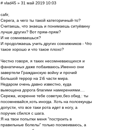
# vlad45 » 31 май 2019 10:03
cafir,
Серега, а чего ты такой категоричный-то?
Считаешь, что знаешь и понимаешь ситуёвину
лучше других? Вот прям-прям?
И не сомневаешься?
И продолжаешь учить других сокнижников - Что
такое хорошо и что такое плохо?
Честно говоря, я таких несомневающихся и
фанатичных даже побаиваюсь.Именно они
завертели Гражданскую войну и прочий
Большой террор на 1\6 части мира.
Недаром очень давно известно, куда
вымощена дорога благими намерениями....
Сережа, искренне тебе советую,без обид : ты
посомневайся,хоть иногда. Хоть на полсекунды
допусти, что все таки рота идет в ногу, а
поручик сбился с шага.
Я на твои попытки меня "построить в
правильные болелы" только посмеиваюсь, а