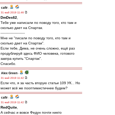
cafir
-
31 май 2019 11:46
DmDes62
,
Тебе уже написали по поводу того, кто там и
сколько дает на Спартак.
-------------------
Мне не "писали по поводу того, кто там и
сколько дает на Спартак".
Если тебе, Дима, не очень сложно, ещё раз
продублируй здесь ФИО человека, готового
завтра купить "Спартак".
Спасибо.
Alex Green
-
31 май 2019 11:42
Если что, я за часть вторую статьи 109 УК... Но
может всё же пооптимистичнее будем?
cafir
-
31 май 2019 11:42
RedQuite
,
А сейчас и вовсе Федун почти никто