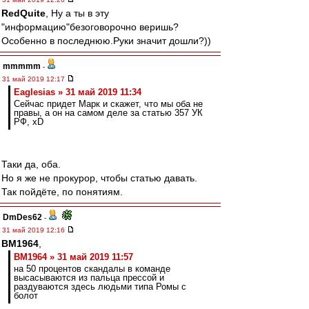
RedQuite
, Ну а ты в эту
"информацию"безоговорочно веришь?
Особенно в последнюю.Руки значит дошли?))
mmmmm
-
31 май 2019 12:17
Eaglesias » 31 май 2019 11:34
Сейчас придет Марк и скажет, что мы оба не
правы, а он на самом деле за статью 357 УК
РФ, xD
Таки да, оба.
Но я же не прокурор, чтобы статью давать.
Так пойдёте, по понятиям.
DmDes62
-
31 май 2019 12:16
BM1964
,
BM1964 » 31 май 2019 11:57
на 50 процентов скандалы в команде
высасываются из пальца прессой и
раздуваются здесь людьми типа Ромы с
болот