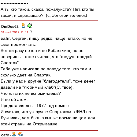
------------------
А ты кто такой, скажи, пожалуйста? Нет, кто ты
такой, я спрашиваю?! (с, Золотой телёнок)
DmDes62
-
31 май 2019 11:41
cafir
, Сергей, пишу редко, чаще читаю, но не
смог промолчать.
Вот ни разу не юн и не Кибальчиш, но не
поверишь - тоже считаю, что "федун -продай
Спартак".
Тебе уже написали по поводу того, кто там и
сколько дает на Спартак.
Были у нас и другие "благодетели", тоже денег
давали на "любимый клаб"(С, твое).
Что ж ты их не вспоминаешь?
Я не об этом.
Представляешь - 1977 год помню.
И считаю, что уж лучше Спартаком в ФНЛ на
Лужниках, чем быть в вышке посмешищем для
всей страны на Открывашке.
cafir
-