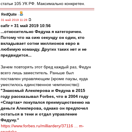
статьи 105 УК РФ. Максимально конкретен.
RedQuite
-
31 май 2019 11:28
cafir » 31 май 2019 10:56
...относительно Федуна я категоричен.
Потому что на сию секунду он один, кто
вкладывает сотни миллионов евро в
любимую команду. Других таких нет и не
предвидится...
Зачем повторять этот бред каждый раз, Федун
всего лишь заместитель. Раньше был
поставлен управляющим (кроме паузы, куда
уместилось единственное чемпионство):
"Знакомый Алекперова и Федуна в 2015
году рассказывал Forbes, что в 2004 году
«Спартак» покупался преимущественно на
деньги Алекперова, однако он предпочел
остаться в тени и отдал управление
Федуну."
https://www.forbes.ru/milliardery/37116 ... m-
spartaka