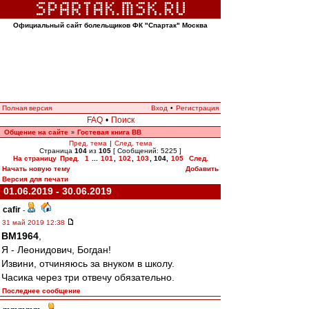
Официальный сайт болельщиков ФК "Спартак" Москва
Полная версия
Вход
•
Регистрация
FAQ
•
Поиск
Общение на сайте
Гостевая книга ВВ
»
Пред. тема
|
След. тема
Страница
104
из
105
[ Сообщений: 5225 ]
На страницу
Пред.
1
...
101
,
102
,
103
,
104
,
105
След.
Начать новую тему
Добавить
Версия для печати
01.06.2019 - 30.06.2019
cafir
-
31 май 2019 12:38
BM1964
,
Я - Леонидович, Богдан!
Извини, отчиняюсь за внуком в школу.
Часика через три отвечу обязательно.
Последнее сообщение