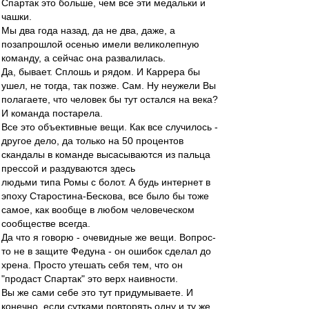
Спартак это больше, чем все эти медальки и
чашки.
Мы два года назад, да не два, даже, а
позапрошлой осенью имели великолепную
команду, а сейчас она развалилась.
Да, бывает. Сплошь и рядом. И Каррера бы
ушел, не тогда, так позже. Сам. Ну неужели Вы
полагаете, что человек бы тут остался на века?
И команда постарела.
Все это объективные вещи. Как все случилось -
другое дело, да только на 50 процентов
скандалы в команде высасываются из пальца
прессой и раздуваются здесь
людьми типа Ромы с болот. А будь интернет в
эпоху Старостина-Бескова, все было бы тоже
самое, как вообще в любом человеческом
сообществе всегда.
Да что я говорю - очевидные же вещи. Вопрос-
то не в защите Федуна - он ошибок сделал до
хрена. Просто утешать себя тем, что он
"продаст Спартак" это верх наивности.
Вы же сами себе это тут придумываете. И
конечно, если сутками повторять одну и ту же