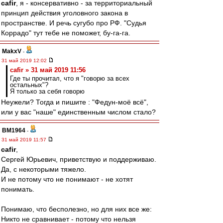
cafir
, я - консервативно - за территориальный
принцип действия уголовного закона в
пространстве. И речь сугубо про РФ. "Судья
Коррадо" тут тебе не поможет, бу-га-га.
MakxV
-
31 май 2019 12:02
cafir » 31 май 2019 11:56
Где ты прочитал, что я "говорю за всех
остальных"?
Я только за себя говорю
Неужели? Тогда и пишите : "Федун-моё всё",
или у вас "наше" единственным числом стало?
BM1964
-
31 май 2019 11:57
cafir
,
Сергей Юрьевич, приветствую и поддерживаю.
Да, с некоторыми тяжело.
И не потому что не понимают - не хотят
понимать.
Понимаю, что бесполезно, но для них все же:
Никто не сравнивает - потому что нельзя