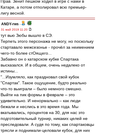
Прав. Зенит пешком ходил в игре с нами в
Катаре, а потом отполировал всю премьер-
лигу весной.
ANDY-rws
-
31 май 2019 11:20
тут вью Зюбы вышло в СЭ.
Терпеть этого персонажа не могу, но поскольку
стартавало межсезонье - прочёл за неимением
чего-то более стОящего...
Забавно он о катарском кубке Спартака
высказался. И в общем, очень недалеко от
истины...
"...Изумляло, как праздновал свой кубок
"Спартак". Такое ощущение, будто реально
что-то выиграли – было немного смешно.
Выйти на пик формы в феврале – это
удивительно. И ненормально – как люди
бежали и неслись в это время года. Мы
вкатывались, процентов на 30, для нас это
подготовительный турнир, никаких целей не
преследовали. А судя по тому, как спартаковцы
трясли и поднимали-целовали кубок, для них