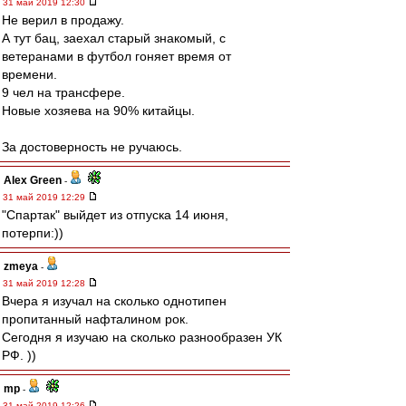
31 май 2019 12:30
Не верил в продажу.
А тут бац, заехал старый знакомый, с
ветеранами в футбол гоняет время от
времени.
9 чел на трансфере.
Новые хозяева на 90% китайцы.
За достоверность не ручаюсь.
Alex Green
-
31 май 2019 12:29
"Спартак" выйдет из отпуска 14 июня,
потерпи:))
zmeya
-
31 май 2019 12:28
Вчера я изучал на сколько однотипен
пропитанный нафталином рок.
Сегодня я изучаю на сколько разнообразен УК
РФ. ))
mp
-
31 май 2019 12:26