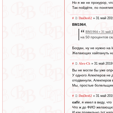
Но я же не прокурор, чт
Так пойдёте, по понятия
#
DmDes62
» 31 май 201
BM1964
,
BM1964 » 31 май 2
на 50 процентов с
Богдан, ну не нужно на
Желающих хайпануть на 
#
Alex-Ch
» 31 май 2019
Вы не могли бы уже оп
У одного Алекперов не д
отодвинули, Алекперов 
Мы, простые болельщик
#
DmDes62
» 31 май 201
cafir
, я имел в виду, чт
Что ж до ФИО желающих 
И как правильно тут нап