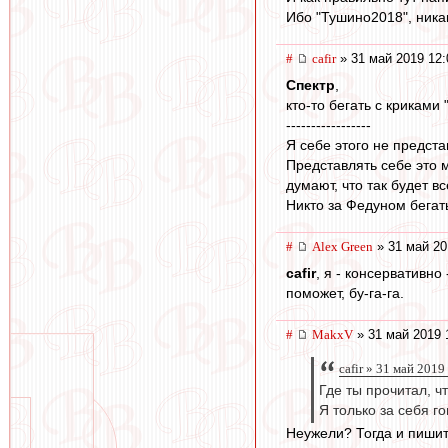
Ибо "Тушино2018", никак
#
cafir
» 31 май 2019 12:
Спектр
,
кто-то бегать с криками
-----------------
Я себе этого не предста
Представлять себе это 
думают, что так будет вс
Никто за Федуном бегать
#
Alex Green
» 31 май 20
cafir
, я - консервативно
поможет, бу-га-га.
#
MakxV
» 31 май 2019 
cafir » 31 май 2019
Где ты прочитал, ч
Я только за себя г
Неужели? Тогда и пишит