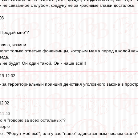
 не связанное с клубом, федуну не за красивые глазки досталось.
03
 "Продай мне"?
вляю, извини.
могут только отпетые фонвизинцы, которым мама перед школой каж
егда.
 не будет. Он один такой. Он - наше всё!!!
19 12:02
 - за территориальный принцип действия уголовного закона в простр
12:02
 11:56
то я "говорю за всех остальных"?
оворю
е : "Федун-моё всё", или у вас "наше" единственным числом стало