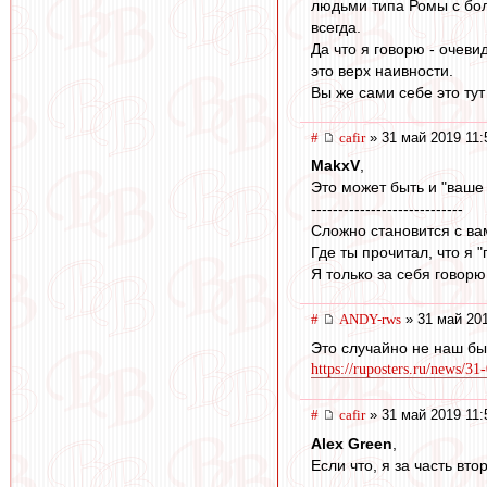
людьми типа Ромы с бол
всегда.
Да что я говорю - очеви
это верх наивности.
Вы же сами себе это тут
#
cafir
» 31 май 2019 11:
MakxV
,
Это может быть и "ваше 
----------------------------
Сложно становится с ва
Где ты прочитал, что я 
Я только за себя говор
#
ANDY-rws
» 31 май 201
Это случайно не наш бы
https://ruposters.ru/news/31
#
cafir
» 31 май 2019 11:
Alex Green
,
Если что, я за часть вто
----------------