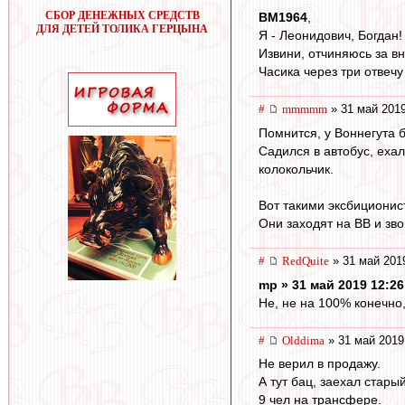
СБОР ДЕНЕЖНЫХ СРЕДСТВ
BM1964
,
ДЛЯ ДЕТЕЙ ТОЛИКА ГЕРЦЫНА
Я - Леонидович, Богдан!
Извини, отчиняюсь за вн
Часика через три отвечу
#
mmmmm
» 31 май 2019
Помнится, у Воннегута 
Садился в автобус, еха
колокольчик.
Вот такими эксбиционис
Они заходят на ВВ и зво
#
RedQuite
» 31 май 201
mp » 31 май 2019 12:26
Не, не на 100% конечно,
#
Olddima
» 31 май 2019
Не верил в продажу.
А тут бац, заехал стары
9 чел на трансфере.