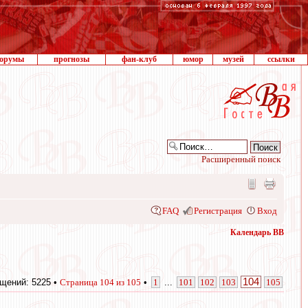
орумы
прогнозы
фан-клуб
юмор
музей
ссылки
Расширенный поиск
FAQ
Регистрация
Вход
Календарь ВВ
104
щений: 5225 •
Страница
104
из
105
•
1
...
101
102
103
105