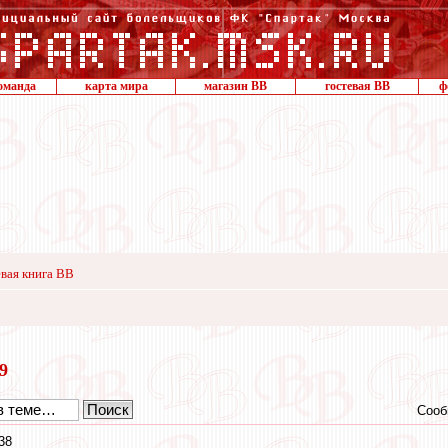
оманда
карта мира
магазин ВВ
гостевая ВВ
ф
вая книга ВВ
19
Сооб
38