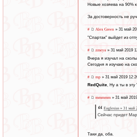
Новые хозяева на 90% к
За достоверность не ру
#
Alex Green
» 31 май 20
"Спартак" выйдет из отп
#
zmeya
» 31 май 2019 1
Вчера я изучал на скол
Сегодня я изучаю на ско
#
mp
» 31 май 2019 12:2
RedQuite
, Ну а ты в э
#
mmmmm
» 31 май 2019
Eaglesias » 31 май
Сейчас придет Марк
Таки да, оба.