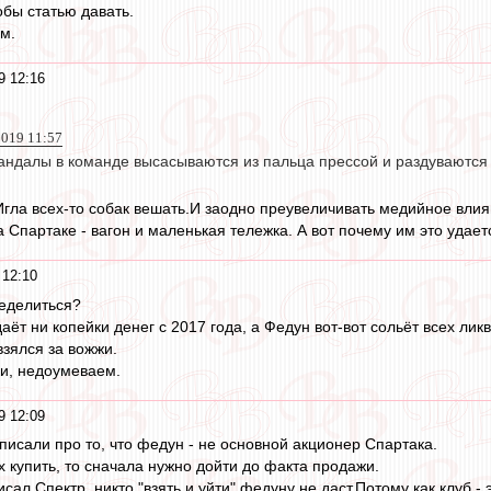
обы статью давать.
м.
9 12:16
019 11:57
кандалы в команде высасываются из пальца прессой и раздуваются
 Игла всех-то собак вешать.И заодно преувеличивать медийное влия
Спартаке - вагон и маленькая тележка. А вот почему им это удает
 12:10
ределиться?
аёт ни копейки денег с 2017 года, а Федун вот-вот сольёт всех лик
взялся за вожжи.
и, недоумеваем.
9 12:09
о писали про то, что федун - не основной акционер Спартака.
купить, то сначала нужно дойти до факта продажи.
исал Спектр, никто "взять и уйти" федуну не даст.Потому как клуб -