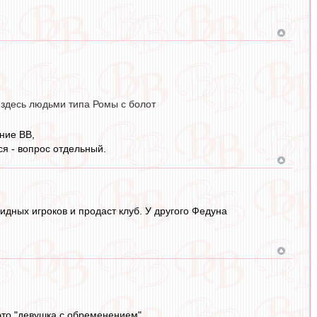
 здесь людьми типа Ромы с болот
ние ВВ,
ся - вопрос отдельный.
видных игроков и продаст клуб. У другого Федуна
 это "девушка с обременением".