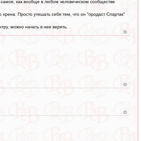
е самое, как вообще в любом человеческом сообществе
 хрена. Просто утешать себя тем, что он "продаст Спартак"
нтру, можно начать в нее верить.