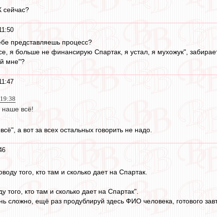
К сейчас?
11:50
себе представляешь процесс?
се, я больше не финансирую Спартак, я устал, я мухожук", забирает
ай мне"?
11:47
 19:38
 наше всё!
всё", а вот за всех остальных говорить не надо.
46
воду того, кто там и сколько дает на Спартак.
у того, кто там и сколько дает на Спартак".
нь сложно, ещё раз продублируй здесь ФИО человека, готового завт