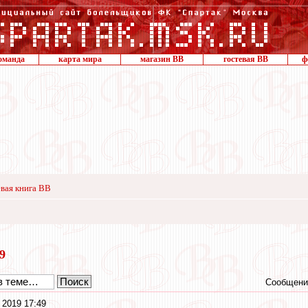
оманда
карта мира
магазин ВВ
гостевая ВВ
ф
вая книга ВВ
19
Сообщени
 2019 17:49