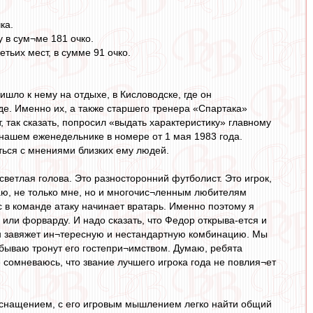
ка.
 в сум¬ме 181 очко.
тьих мест, в сумме 91 очко.
шло к нему на отдыхе, в Кисловодске, где он
де. Именно их, а также старшего тренера «Спартака»
, так сказать, попросил «выдать характеристику» главному
нашем еженедельнике в номере от 1 мая 1983 года.
ься с мнениями близких ему людей.
 светлая голова. Это разносторонний футболист. Это игрок,
гаю, не только мне, но и многочис¬ленным любителям
с в команде атаку начинает вратарь. Именно поэтому я
или форварду. И надо сказать, что Федор открыва-ется и
 он завяжет ин¬тересную и нестандартную комбинацию. Мы
 бываю тронут его гостепри¬имством. Думаю, ребята
сомневаюсь, что звание лучшего игрока года не повлия¬ет
оснащением, с его игровым мышлением легко найти общий