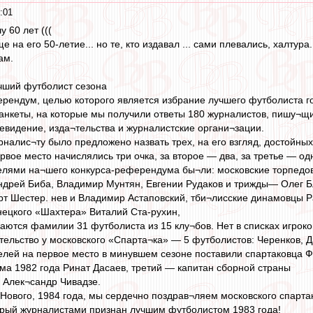
:01
 60 лет (((
е на его 50-летие... но те, кто издавал ... сами плевались, халтура.
ам.
ший футболист сезона
ендум, целью которого является избрание лучшего футболиста го
анкеты, на которые мы получили ответы 180 журналистов, пишу¬щ
евидение, изда¬тельства и журналистские органи¬зации.
рналис¬ту было предложено назвать трех, на его взгляд, достойных
вое место начислялись три очка, за второе — два, за третье — од
елями на¬шего конкурса-референдума бы¬ли: московские торпедов
дрей Биба, Владимир Мунтян, Евгении Рудаков и трижды— Олег Бл
т Шестер. нев и Владимир Астаповский, тби¬лисские динамовцы Р
нецкого «Шахтера» Виталий Ста-рухин,
аются фамилии 31 футболиста из 15 клу¬бов. Нет в списках игроко
ельство у московского «Спарта¬ка» — 5 футболистов: Черенков, Д
лей на первое место в минувшем сезоне поставили спартаковца Ф
а 1982 года Ринат Дасаев, третий — капитан сборной страны
 Алек¬сандр Чивадзе.
 Нового, 1984 года, мы сердечно поздрав¬ляем московского спарт
орый журналистами признан лучшим футболистом 1983 года!