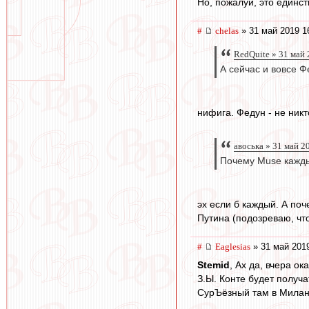
Но, пожалуй, это единс
#
chelas
» 31 май 2019 1
RedQuite » 31 май 
А сейчас и вовсе Ф
нифига. Федун - не ник
авоська » 31 май 2
Почему Muse кажды
эх если б каждый. А поч
Путина (подозреваю, что
#
Eaglesias
» 31 май 2019
Stemid
, Ах да, вчера о
З.Ы. Конте будет получа
СурЪёзный там в Милане