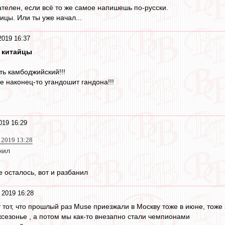
ателен, если всё то же самое напишешь по-русски.
ицы. Или ты уже начал...
2019 16:37
 китайцы
ть камбоджийский!!!
же наконец-то угандошит гандона!!!
019 16:29
 2019 13:28
нил
 осталось, вот и разбанил
 2019 16:28
 тот, что прошлый раз Muse приезжали в Москву тоже в июне, тоже
жсезонье , а потом мы как-то внезапно стали чемпионами