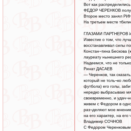
Вот как распределились
ФЕДОР ЧЕРЕНКОВ получил
Второе место занял РИН
На третьем месте тбили
ГЛАЗАМИ ПАРТНЕРОВ 
Известие о том, что лу
восстанавливал силы по
Констан¬тина Бескова (к
лауреату нынешнего реф
Надеемся, что не тольк
Ринат ДАСАЕВ
— Черенков, так сказать
который не толь¬ко люб
футбола) его голы, заб
нередко выбрасываю мяч
своевременно, и удач¬н
живем с Федором в одно
раз¬деляют мое мнение,
на его характер, на его
Владимир СОЧНОВ
С Федором Черенковым, 