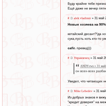
Буду крайне тебе призн
Ещё даже не вечер пятн
#
alek.vladimir
» 31 май 
Новые хозяева на 90%
кетайский десант?!да хо
сука,пусть хоть кто-то у
cafir
превед)))
у
#
Управленец
» 31 май 2
ANDY-rws » 31 май
он всех-всех разба
Увидел, что читающих не
#
Mike Lebedev
» 31 май
Из добрых знаков я вижу
"кредит доверия" на ме