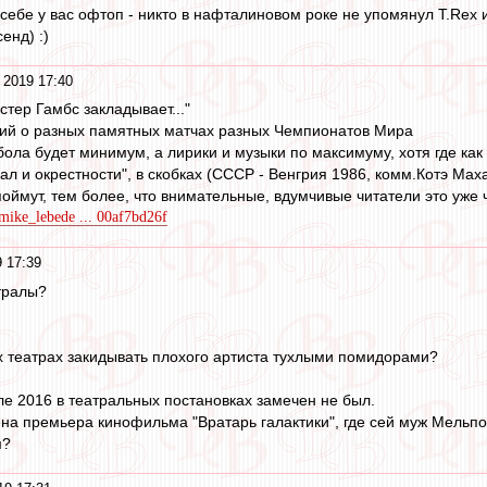
себе у вас офтоп - никто в нафталиновом роке не упомянул T.Rex и
енд) :)
 2019 17:40
тер Гамбс закладывает..."
ций о разных памятных матчах разных Чемпионатов Мира
бола будет минимум, а лирики и музыки по максимуму, хотя где как
зал и окрестности", в скобках (СССР - Венгрия 1986, комм.Котэ Мах
поймут, тем более, что внимательные, вдумчивые читатели это уже 
/mike_lebede ... 00af7bd26f
 17:39
тралы?
х театрах закидывать плохого артиста тухлыми помидорами?
ле 2016 в театральных постановках замечен не был.
ена премьера кинофильма "Вратарь галактики", где сей муж Мельпо
м?