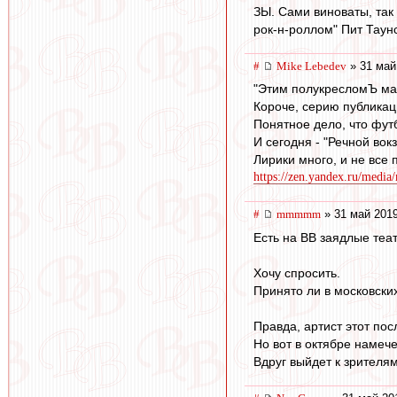
ЗЫ. Сами виноваты, так 
рок-н-роллом" Пит Таунс
#
Mike Lebedev
» 31 май
"Этим полукресломЪ мас
Короче, серию публика
Понятное дело, что фут
И сегодня - "Речной вок
Лирики много, и не все 
https://zen.yandex.ru/media
#
mmmmm
» 31 май 2019
Есть на ВВ заядлые теа
Хочу спросить.
Принято ли в московски
Правда, артист этот пос
Но вот в октябре намеч
Вдруг выйдет к зрителя