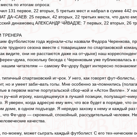
 места по итогам опроса:
 131 первое, 22 вторых, 5 третьих мест и набрал в сумме 442 оч
АТ ДА¬САЕВ: 25 первых, 42 вторых, 22 третьих места, что дало ему
сский динамовец АЛЕКСАНДР ЧЙВАДЗЕ: 7 первых, 22 вторых, 26 тре
И ТРЕНЕРА
чшим футболистом года журнали¬сты назвали Федора Черенкова, при
сле трудного сезона вместе с товарищами по спартаковской коман
ак видите, они не расстаются даже на от¬дыхе) наш корреспондент
ерен¬дума, поскольку беседа с Черенковым уже публиковалась в 
о нашим читателям — самому Фе¬дору будет интересно познакомит
, типичный спартаковский иг¬рок. У него, как говорят фут¬болисты,
ит, но и умеет заби¬вать голы. Мне особенно за¬помнились (пола
итые в первом матче португальской сбор¬кой и «Астон Вилле». У на
 ру¬кой игроку, находящемуся в лучшей позиции, полузащит¬нику 
о. Я уверен, когда адресую ему мяч, что все будет в порядке, что
м доме, в одном подъезде. Я нередко захожу к нему и каждый раз
 что Фе¬дор — скромный, спокойный, рассудительный человек. Не 
 человеческие качества.
по-моему, может сыграть каждый футболист. С его тех-ническим 