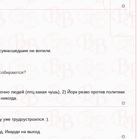
е сумасшедшие ни вопили.
 собираются?
точно людей (ппц какая чушь), 2) Йорк резко против политики
 никогда.
у уже трудоустроился :).
д, Икарди на выход.