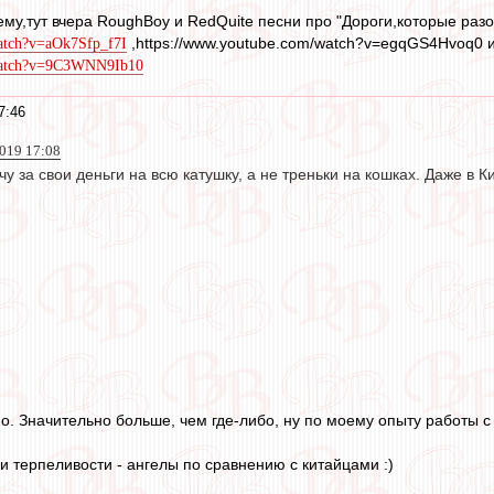
ему,тут вчера RoughBoy и RedQuite песни про "Дороги,которые раз
,https://www.youtube.com/watch?v=egqGS4Hvoq0 
atch?v=aOk7Sfp_f7I
/watch?v=9C3WNN9Ib10
7:46
2019 17:08
у за свои деньги на всю катушку, а не треньки на кошках. Даже в Ки
но. Значительно больше, чем где-либо, ну по моему опыту работы с
и терпеливости - ангелы по сравнению с китайцами :)