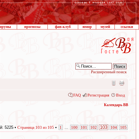
орумы
прогнозы
фан-клуб
юмор
музей
ссылки
Расширенный поиск
FAQ
Регистрация
Вход
Календарь ВВ
103
й: 5225 •
Страница
103
из
105
•
1
...
100
101
102
104
105