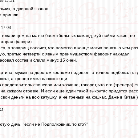
19 17:31
льчик, а дверной звонок.
а пришли..
 17:08
 товарищем на матче баскетбольных команд, хуй пойми какие, но .
вторая фаворит.
са, а товарищ волочет, что помогло в конце матча понять о чем раз
рую, третью четверти с явным преимуществом фаворит накидал.
асовал состав и слили минус 15 очей.
артина, мужик на дорогом костюме подошел, а точнее подбежал к т
зжал, а тренер имел сложные щи.
о представитель спонсора или хозяина, говорит, что его (тренера)
 на каждом отрезке. И если еще один такой выкрутас придется расс
свои деньги на всю катушку, а не треньки на кошках. Даже в Китае )
41
тую дичь. "если не Подполковник, то кто?"