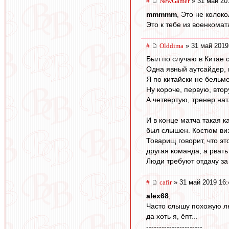
#
NewGamer
» 31 май 20
mmmmm
, Это не колоко
Это к тебе из военкомат
#
Olddima
» 31 май 2019
Был по случаю в Китае с
Одна явный аутсайдер, 
Я по китайски не бельме
Ну короче, первую, вто
А четвертую, тренер нат
И в конце матча такая к
был слышен. Костюм ви
Товарищ говорит, что эт
другая команда, а рвать
Люди требуют отдачу за 
#
cafir
» 31 май 2019 16:
alex68
,
Часто слышу похожую лю
да хоть я, ёпт...
----------------------