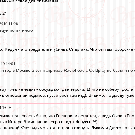
твенный повод для оптимизма
6:24
2019 11:28
едун почти никто
то. Федун - это вредитель и убийца Спартака. Что бы там городски
019 14:04
й год в Москве,а вот например Radiohead c Coldplay не были и не
ему Рхед не ездят - обсуждают две версии: 1) что не соберут доста
 в отношении педиков, пусси риот там итд). Видимо, не доедут уже
 16:04
казывается новость была, что Гасперини остается, а ведь было в Ром
ть в Интере 9 миллионов евро в год + бонусы. %)
 подход! Юве видимо хотят с трона скинуть. Лукаку и Джеко на вхо