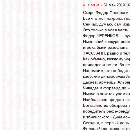
#
MGB
» 31 май 2019 16
Скоро Федор Федоровичу
Все что мог, накропал ещ
Сейчас, думаю, сам изд
Это только малая часть.
Федор ЧЕРЕНКОВ — луч
Нынешний конкурс-рефер
игрока были разосланы 
ТАСС, АПН, радио и тел
Как обычно, каждому жу
принадлежнос¬ти. За пер
Напомним, что победит
киевские динамов¬цы Ан
Дасаев, армейцы Альбер
Чивадзе и форвард до¬
Нынче в анкетах упомин
Наибольшее предста-вит
Большинство обозревате
победитель рефе-рендум
и тбилисского «Динамо»
Сегодня, в первый день
Федора Черенкова, кот