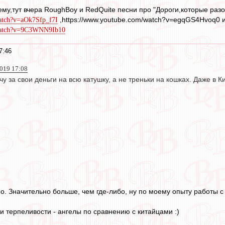
ему,тут вчера RoughBoy и RedQuite песни про "Дороги,которые раз
,https://www.youtube.com/watch?v=egqGS4Hvoq0 
atch?v=aOk7Sfp_f7I
/watch?v=9C3WNN9Ib10
7:46
2019 17:08
у за свои деньги на всю катушку, а не треньки на кошках. Даже в Ки
но. Значительно больше, чем где-либо, ну по моему опыту работы с
и терпеливости - ангелы по сравнению с китайцами :)