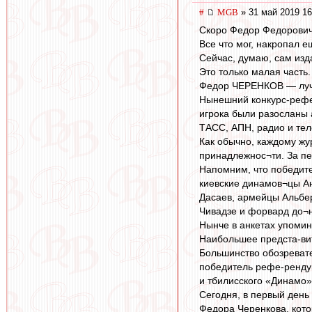
#
MGB
» 31 май 2019 16
Скоро Федор Федоровичу
Все что мог, накропал ещ
Сейчас, думаю, сам изд
Это только малая часть.
Федор ЧЕРЕНКОВ — луч
Нынешний конкурс-рефер
игрока были разосланы 
ТАСС, АПН, радио и тел
Как обычно, каждому жу
принадлежнос¬ти. За пер
Напомним, что победит
киевские динамов¬цы Ан
Дасаев, армейцы Альбер
Чивадзе и форвард до¬
Нынче в анкетах упомин
Наибольшее предста-вит
Большинство обозревате
победитель рефе-рендум
и тбилисского «Динамо»
Сегодня, в первый день
Федора Черенкова, кот