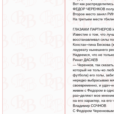
Вот как распределились
ФЕДОР ЧЕРЕНКОВ получил
Второе место занял РИН
На третьем месте тбили
ГЛАЗАМИ ПАРТНЕРОВ 
Известие о том, что лу
восстанавливал силы по
Констан¬тина Бескова (к
лауреату нынешнего реф
Надеемся, что не тольк
Ринат ДАСАЕВ
— Черенков, так сказать
который не толь¬ко люб
футбола) его голы, заб
нередко выбрасываю мяч
своевременно, и удач¬н
живем с Федором в одно
раз¬деляют мое мнение,
на его характер, на его
Владимир СОЧНОВ
С Федором Черенковым, 