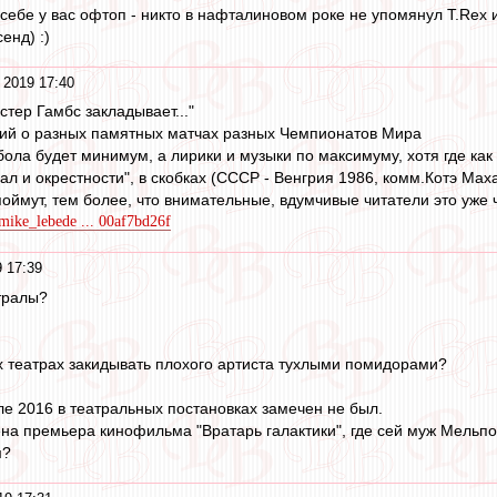
себе у вас офтоп - никто в нафталиновом роке не упомянул T.Rex и
енд) :)
 2019 17:40
тер Гамбс закладывает..."
ций о разных памятных матчах разных Чемпионатов Мира
бола будет минимум, а лирики и музыки по максимуму, хотя где как
зал и окрестности", в скобках (СССР - Венгрия 1986, комм.Котэ Мах
поймут, тем более, что внимательные, вдумчивые читатели это уже 
/mike_lebede ... 00af7bd26f
 17:39
тралы?
х театрах закидывать плохого артиста тухлыми помидорами?
ле 2016 в театральных постановках замечен не был.
ена премьера кинофильма "Вратарь галактики", где сей муж Мельпо
м?