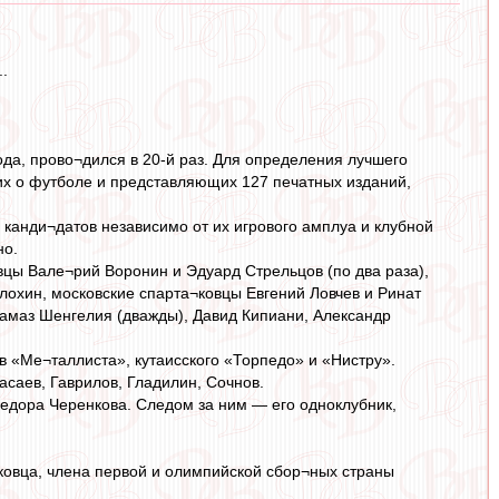
..
да, прово¬дился в 20-й раз. Для определения лучшего
их о футболе и представляющих 127 печатных изданий,
 канди¬датов независимо от их игрового амплуа и клубной
но.
цы Вале¬рий Воронин и Эдуард Стрельцов (по два раза),
охин, московские спарта¬ковцы Евгений Ловчев и Ринат
амаз Шенгелия (дважды), Давид Кипиани, Александр
в «Ме¬таллиста», кутаисского «Торпедо» и «Нистру».
асаев, Гаврилов, Гладилин, Сочнов.
едора Черенкова. Следом за ним — его одноклубник,
аковца, члена первой и олимпийской сбор¬ных страны