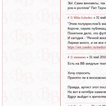
ЗЫ. Сами виноваты, так 
рок-н-роллом" Пит Таунс
#
Mike Lebedev
» 31 май
"Этим полукресломЪ мас
Короче, серию публика
Понятное дело, что фут
И сегодня - "Речной вок
Лирики много, и не все 
https://zen.yandex.ru/media
#
mmmmm
» 31 май 2019
Есть на ВВ заядлые теа
Хочу спросить.
Принято ли в московски
Правда, артист этот пос
Но вот в октябре намеч
Вдруг выйдет к зрителя