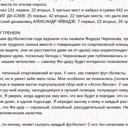
 места по итогам опроса:
 131 первое, 22 вторых, 5 третьих мест и набрал в сумме 442 оч
АТ ДА¬САЕВ: 25 первых, 42 вторых, 22 третьих места, что дало ему
сский динамовец АЛЕКСАНДР ЧЙВАДЗЕ: 7 первых, 22 вторых, 26 тре
И ТРЕНЕРА
чшим футболистом года журнали¬сты назвали Федора Черенкова, при
сле трудного сезона вместе с товарищами по спартаковской коман
ак видите, они не расстаются даже на от¬дыхе) наш корреспондент
ерен¬дума, поскольку беседа с Черенковым уже публиковалась в 
о нашим читателям — самому Фе¬дору будет интересно познакомит
, типичный спартаковский иг¬рок. У него, как говорят фут¬болисты,
ит, но и умеет заби¬вать голы. Мне особенно за¬помнились (пола
итые в первом матче португальской сбор¬кой и «Астон Вилле». У на
 ру¬кой игроку, находящемуся в лучшей позиции, полузащит¬нику 
о. Я уверен, когда адресую ему мяч, что все будет в порядке, что
м доме, в одном подъезде. Я нередко захожу к нему и каждый раз
 что Фе¬дор — скромный, спокойный, рассудительный человек. Не 
 человеческие качества.
по-моему, может сыграть каждый футболист. С его тех-ническим 