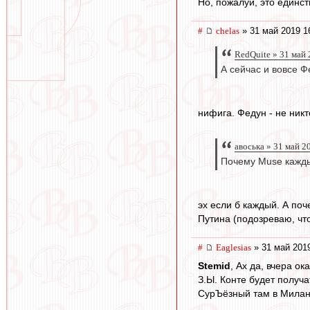
Но, пожалуй, это единс
#
chelas
» 31 май 2019 1
RedQuite » 31 май 
А сейчас и вовсе Ф
нифига. Федун - не ник
авоська » 31 май 2
Почему Muse кажды
эх если б каждый. А поч
Путина (подозреваю, что
#
Eaglesias
» 31 май 2019
Stemid
, Ах да, вчера о
З.Ы. Конте будет получа
СурЪёзный там в Милане