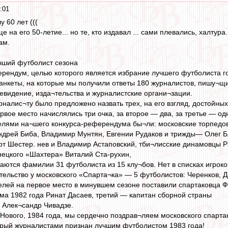
:01
 60 лет (((
е на его 50-летие... но те, кто издавал ... сами плевались, халтура.
ам.
ший футболист сезона
ендум, целью которого является избрание лучшего футболиста го
анкеты, на которые мы получили ответы 180 журналистов, пишу¬щ
евидение, изда¬тельства и журналистские органи¬зации.
рналис¬ту было предложено назвать трех, на его взгляд, достойных
вое место начислялись три очка, за второе — два, за третье — од
елями на¬шего конкурса-референдума бы¬ли: московские торпедов
дрей Биба, Владимир Мунтян, Евгении Рудаков и трижды— Олег Бл
т Шестер. нев и Владимир Астаповский, тби¬лисские динамовцы Р
нецкого «Шахтера» Виталий Ста-рухин,
аются фамилии 31 футболиста из 15 клу¬бов. Нет в списках игроко
ельство у московского «Спарта¬ка» — 5 футболистов: Черенков, Д
лей на первое место в минувшем сезоне поставили спартаковца Ф
а 1982 года Ринат Дасаев, третий — капитан сборной страны
 Алек¬сандр Чивадзе.
 Нового, 1984 года, мы сердечно поздрав¬ляем московского спарт
орый журналистами признан лучшим футболистом 1983 года!