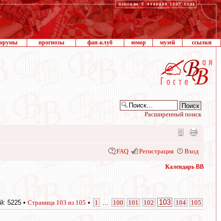
орумы
прогнозы
фан-клуб
юмор
музей
ссылки
Расширенный поиск
FAQ
Регистрация
Вход
Календарь ВВ
103
й: 5225 •
Страница
103
из
105
•
1
...
100
101
102
104
105