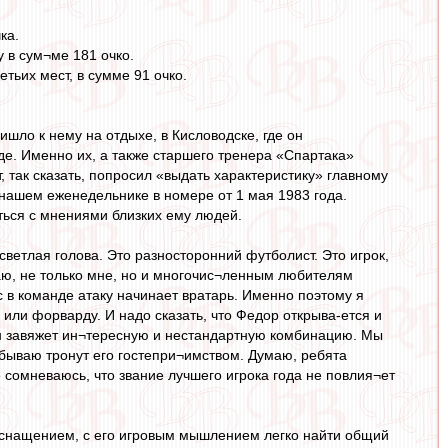
ка.
 в сум¬ме 181 очко.
тьих мест, в сумме 91 очко.
шло к нему на отдыхе, в Кисловодске, где он
де. Именно их, а также старшего тренера «Спартака»
, так сказать, попросил «выдать характеристику» главному
нашем еженедельнике в номере от 1 мая 1983 года.
ься с мнениями близких ему людей.
 светлая голова. Это разносторонний футболист. Это игрок,
гаю, не только мне, но и многочис¬ленным любителям
с в команде атаку начинает вратарь. Именно поэтому я
или форварду. И надо сказать, что Федор открыва-ется и
 он завяжет ин¬тересную и нестандартную комбинацию. Мы
 бываю тронут его гостепри¬имством. Думаю, ребята
сомневаюсь, что звание лучшего игрока года не повлия¬ет
оснащением, с его игровым мышлением легко найти общий