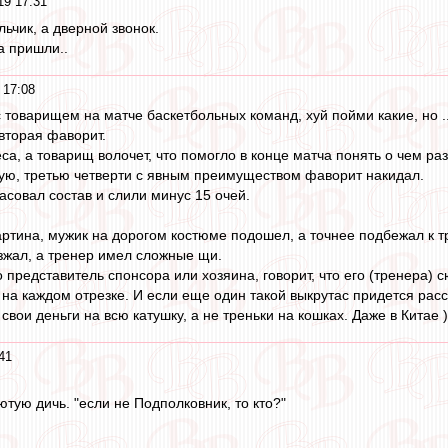
19 17:31
льчик, а дверной звонок.
а пришли..
 17:08
 товарищем на матче баскетбольных команд, хуй пойми какие, но .
вторая фаворит.
са, а товарищ волочет, что помогло в конце матча понять о чем раз
рую, третью четверти с явным преимуществом фаворит накидал.
асовал состав и слили минус 15 очей.
артина, мужик на дорогом костюме подошел, а точнее подбежал к т
зжал, а тренер имел сложные щи.
о представитель спонсора или хозяина, говорит, что его (тренера)
 на каждом отрезке. И если еще один такой выкрутас придется расс
свои деньги на всю катушку, а не треньки на кошках. Даже в Китае )
41
тую дичь. "если не Подполковник, то кто?"