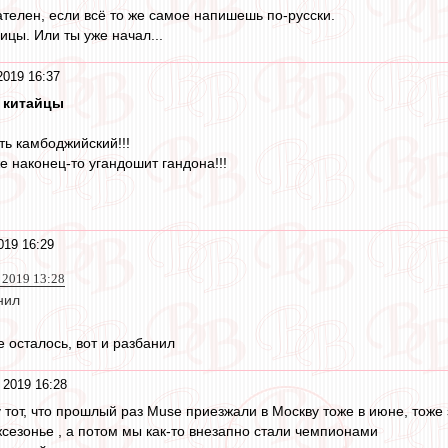
ателен, если всё то же самое напишешь по-русски.
ицы. Или ты уже начал...
2019 16:37
 китайцы
ть камбоджийский!!!
же наконец-то угандошит гандона!!!
019 16:29
 2019 13:28
нил
 осталось, вот и разбанил
 2019 16:28
 тот, что прошлый раз Muse приезжали в Москву тоже в июне, тоже
жсезонье , а потом мы как-то внезапно стали чемпионами