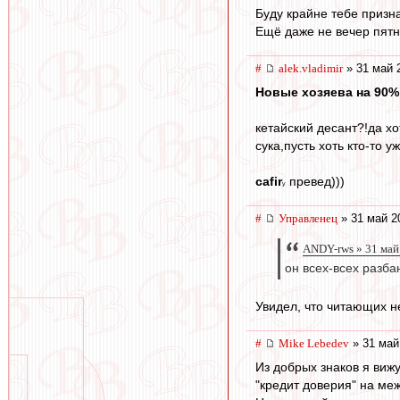
Буду крайне тебе призн
Ещё даже не вечер пятн
#
alek.vladimir
» 31 май 
Новые хозяева на 90%
кетайский десант?!да хо
сука,пусть хоть кто-то у
cafir
превед)))
у
#
Управленец
» 31 май 2
ANDY-rws » 31 май
он всех-всех разба
Увидел, что читающих не
#
Mike Lebedev
» 31 май
Из добрых знаков я вижу
"кредит доверия" на ме