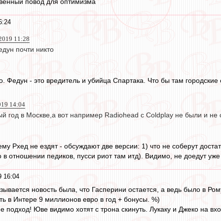
твенный повод для оптимизма
6:24
2019 11:28
едун почти никто
то. Федун - это вредитель и убийца Спартака. Что бы там городски
019 14:04
й год в Москве,а вот например Radiohead c Coldplay не были и не
ему Рхед не ездят - обсуждают две версии: 1) что не соберут доста
 в отношении педиков, пусси риот там итд). Видимо, не доедут уже
 16:04
казывается новость была, что Гасперини остается, а ведь было в Ром
ть в Интере 9 миллионов евро в год + бонусы. %)
 подход! Юве видимо хотят с трона скинуть. Лукаку и Джеко на вхо