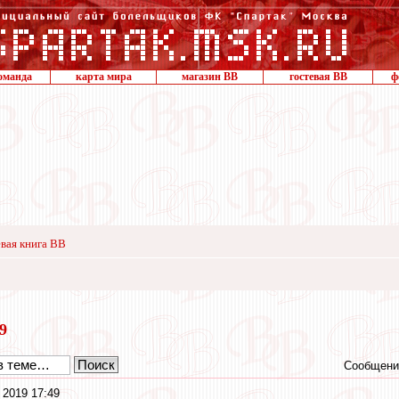
оманда
карта мира
магазин ВВ
гостевая ВВ
ф
вая книга ВВ
19
Сообщени
 2019 17:49