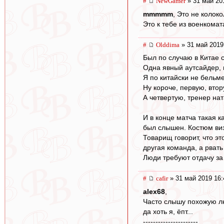
#
NewGamer
» 31 май 20
mmmmm
, Это не колоко
Это к тебе из военкомат
#
Olddima
» 31 май 2019
Был по случаю в Китае с
Одна явный аутсайдер, 
Я по китайски не бельме
Ну короче, первую, вто
А четвертую, тренер нат
И в конце матча такая к
был слышен. Костюм ви
Товарищ говорит, что эт
другая команда, а рвать
Люди требуют отдачу за 
#
cafir
» 31 май 2019 16:
alex68
,
Часто слышу похожую лю
да хоть я, ёпт...
----------------------