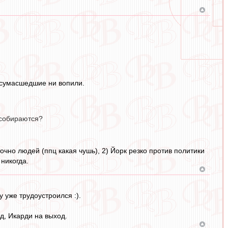
е сумасшедшие ни вопили.
 собираются?
точно людей (ппц какая чушь), 2) Йорк резко против политики
 никогда.
у уже трудоустроился :).
д, Икарди на выход.