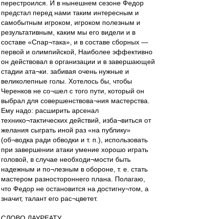
перестроился. И в нынешнем сезоне Федор
предстал перед нами таким интересным и
самобытным игроком, игроком полезным и
результативным, каким мы его видели и в
составе «Спар¬така», и в составе сборных —
первой и олимпийской, Наиболее эффективно
он действовал в организации и в завершающей
стадии ата¬ки. забивая очень нужные и
великолепные голы. Хотелось бы, чтобы
Черенков не со¬шел с того пути, который он
выбрал для совершенствова¬ния мастерства.
Ему надо: расширить арсенал
технико¬тактических действий, изба¬виться от
желания сыграть иной раз «на публику»
(об¬водка ради обводки и т. п.), использовать
при завершении атаки умение хорошо играть
головой, в случае необходи¬мости быть
надежным и по¬лезным в обороне, т. е. стать
мастером разностороннего плана. Полагаю,
что Федор не остановится на достигну¬том, а
значит, талант его рас¬цветет.
СЛОВО ЛАУРЕАТУ