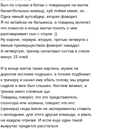
Был по случаю в Китае с товарищем на матче
баскетбольных команд, хуй пойми какие, но ..
Одна явный аутсайдер, вторая фаворит.
Я по китайски не бельмеса, а товарищ волочет,
что помогло в конце матча понять о чем
разговаривает сын с отцом. ))
Ну короче, первую, вторую, третью четверти с
явным преимуществом фаворит накидал.
А четвертую, тренер натасовал состав и слили
минус 15 очей.
И в конце матча такая картина, мужик на
дорогом костюме подошел, а точнее подбежал
к тренеру и начал ему ебать голову, мы рядом
сидели и визг был слышен. Костюм визжал, а
тренер имел сложные щи.
Товарищ говорит, что это представитель
спонсора или хозяина, говорит, что его
(тренера) сюда взяли не эксперименты ставить
с молодыми, для этого другая команда, а рвать
на каждом отрезке. И если еще один такой
выкрутас придется расстаться.