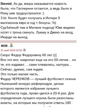
Stemid
, Ах да, вчера оказывается новость
была, что Гасперини остается, а ведь было в
Рому уже трудоустроился :).
З.Ы. Конте будет получать в Интере 9
миллионов евро в год + бонусы. %)
СурЪёзный там в Милане подход! Юве видимо
хотят с трона скинуть. Лукаку и Джеко на вход,
Икарди на выход.
MGB
-
31 май 2019 16:01
Скоро Федор Федоровичу 60 лет (((
Все что мог, накропал еще на его 50-летие... но
те, кто издавал ... сами плевались, халтура...
Сейчас, думаю, сам издам.
Это только малая часть.
Федор ЧЕРЕНКОВ — лучший футболист сезона
Нынешний конкурс-референдум, целью
которого является избрание лучшего
футболиста года, прово¬дился в 20-й раз. Для
определения лучшего игрока были разосланы
анкеты, на которые мы получили ответы 180