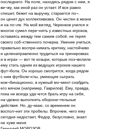
последнего. На поле, находясь рядом с ним, я
ви¬жу, как иной раз он устает. И все равно
спешит, бежит на выручку, старается по¬
он ценит дух коллективизма. Он честен в жизни
и на по¬ле. На мой взгляд, Черенков учился и
многое сумел пере¬нять у известных игроков,
оставаясь между тем самим собой, не теряя
своего соб¬ственного почерка. Умение учиться,
правильно воспри-нимать критику, настойчиво
и целенаправленно трудиться на тренировках
и в играх — вот те козыри, которые поз¬волили
ему стать одним из ведущих игроков нашего
фут¬бола. Он хорошо смотрится, когда рядом
с ним футболи¬сты, умеющие сыграть
ком¬бинационно, в нужный мо¬мент снабдить
его мячом (например, Гаврилов). Ему, правда,
пока не всегда уда¬ется брать игру на себя,
на¬дежно выполнять оборони¬тельные
действия. Но, ду¬маю, со временем он
воспол¬нит эти пробелы. Впрочем, чего ему
сегодня недостает, Федор, безусловно, знает
не хуже меня.
Геннадий МОРОЗОВ