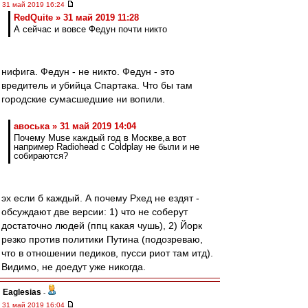
31 май 2019 16:24
RedQuite » 31 май 2019 11:28
А сейчас и вовсе Федун почти никто
нифига. Федун - не никто. Федун - это
вредитель и убийца Спартака. Что бы там
городские сумасшедшие ни вопили.
авоська » 31 май 2019 14:04
Почему Muse каждый год в Москве,а вот
например Radiohead c Coldplay не были и не
собираются?
эх если б каждый. А почему Рхед не ездят -
обсуждают две версии: 1) что не соберут
достаточно людей (ппц какая чушь), 2) Йорк
резко против политики Путина (подозреваю,
что в отношении педиков, пусси риот там итд).
Видимо, не доедут уже никогда.
Eaglesias
-
31 май 2019 16:04