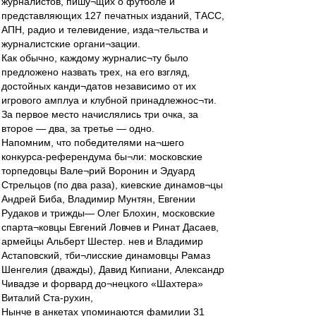
журналистов, пишу¬щих о футболе и
представляющих 127 печатных изданий, ТАСС,
АПН, радио и телевидение, изда¬тельства и
журналистские органи¬зации.
Как обычно, каждому журналис¬ту было
предложено назвать трех, на его взгляд,
достойных канди¬датов независимо от их
игрового амплуа и клубной принадлежнос¬ти.
За первое место начислялись три очка, за
второе — два, за третье — одно.
Напомним, что победителями на¬шего
конкурса-референдума бы¬ли: московские
торпедовцы Вале¬рий Воронин и Эдуард
Стрельцов (по два раза), киевские динамов¬цы
Андрей Биба, Владимир Мунтян, Евгении
Рудаков и трижды— Олег Блохин, московские
спарта¬ковцы Евгений Ловчев и Ринат Дасаев,
армейцы Альберт Шестер. нев и Владимир
Астаповский, тби¬лисские динамовцы Рамаз
Шенгелия (дважды), Давид Кипиани, Александр
Чивадзе и форвард до¬нецкого «Шахтера»
Виталий Ста-рухин,
Нынче в анкетах упоминаются фамилии 31