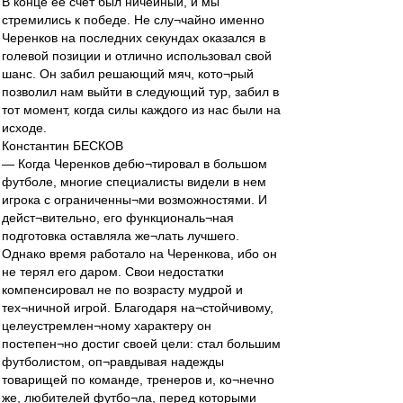
В конце ее счет был ничейный, и мы
стремились к победе. Не слу¬чайно именно
Черенков на последних секундах оказался в
голевой позиции и отлично использовал свой
шанс. Он забил решающий мяч, кото¬рый
позволил нам выйти в следующий тур, забил в
тот момент, когда силы каждого из нас были на
исходе.
Константин БЕСКОВ
— Когда Черенков дебю¬тировал в большом
футболе, многие специалисты видели в нем
игрока с ограниченны¬ми возможностями. И
дейст¬вительно, его функциональ¬ная
подготовка оставляла же¬лать лучшего.
Однако время работало на Черенкова, ибо он
не терял его даром. Свои недостатки
компенсировал не по возрасту мудрой и
тех¬ничной игрой. Благодаря на¬стойчивому,
целеустремлен¬ному характеру он
постепен¬но достиг своей цели: стал большим
футболистом, оп¬равдывая надежды
товарищей по команде, тренеров и, ко¬нечно
же, любителей футбо¬ла, перед которыми