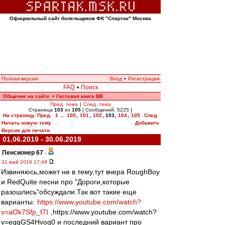
Официальный сайт болельщиков ФК "Спартак" Москва
Полная версия
Вход
•
Регистрация
FAQ
•
Поиск
Общение на сайте
Гостевая книга ВВ
»
Пред. тема
|
След. тема
Страница
103
из
105
[ Сообщений: 5225 ]
На страницу
Пред.
1
...
100
,
101
,
102
,
103
,
104
,
105
След.
Начать новую тему
Добавить
Версия для печати
01.06.2019 - 30.06.2019
Пенсионер 67
-
31 май 2019 17:49
Извиняюсь,может не в тему,тут вчера RoughBoy
и RedQuite песни про "Дороги,которые
разошлись"обсуждали.Так вот такие еще
варианты:
https://www.youtube.com/watch?
v=aOk7Sfp_f7I
,https://www.youtube.com/watch?
v=egqGS4Hvoq0 и последний вариант про