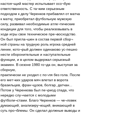
настоя¬щий мастер испытывает осо¬бую
ответственность. С та¬ким серьезным
подходом к делу Черенков прибавлял от матча
к матчу, приобретал футбольную мужскую
силу, развивал необходимые атле¬тические
кондиции для того, чтобы реализовывать в
ходе игры свое техническое пре¬восходство.
Он был пригла¬шен в состав первой сбор¬
ной страны на трудную роль игрока средней
линии, кото¬рый должен одинаково ус-пешно
нести оборонительные и наступательные
функции, и в целом выдержал серьезный
экзамен. В сезоне 1980 го¬да он, выступая за
сборную,
практически не уходил с по¬ля без гола. После
его мет¬ких ударов мяч влетал в ворота
бразильцев, фран¬цузов, болгар, датчан...
Потом у Черенкова был пе¬риод спада, что
нередко слу¬чается с молодыми
футболи¬стами. Благо Черенков — че¬ловек
думающий, анализиру¬ющий, вникающий в
суть про¬блемы. Он сделал должные выводы и