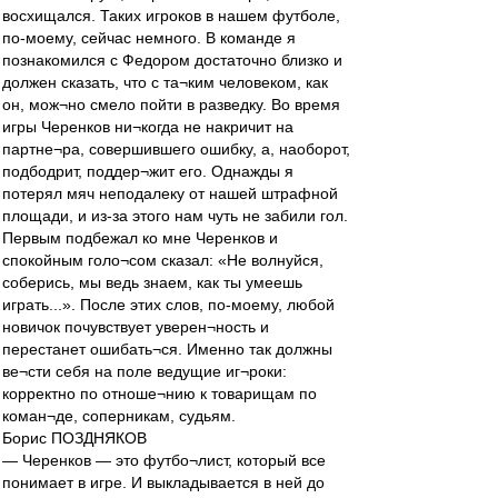
восхищался. Таких игроков в нашем футболе,
по-моему, сейчас немного. В команде я
познакомился с Федором достаточно близко и
должен сказать, что с та¬ким человеком, как
он, мож¬но смело пойти в разведку. Во время
игры Черенков ни¬когда не накричит на
партне¬ра, совершившего ошибку, а, наоборот,
подбодрит, поддер¬жит его. Однажды я
потерял мяч неподалеку от нашей штрафной
площади, и из-за этого нам чуть не забили гол.
Первым подбежал ко мне Черенков и
спокойным голо¬сом сказал: «Не волнуйся,
соберись, мы ведь знаем, как ты умеешь
играть...». После этих слов, по-моему, любой
новичок почувствует уверен¬ность и
перестанет ошибать¬ся. Именно так должны
ве¬сти себя на поле ведущие иг¬роки:
корректно по отноше¬нию к товарищам по
коман¬де, соперникам, судьям.
Борис ПОЗДНЯКОВ
— Черенков — это футбо¬лист, который все
понимает в игре. И выкладывается в ней до