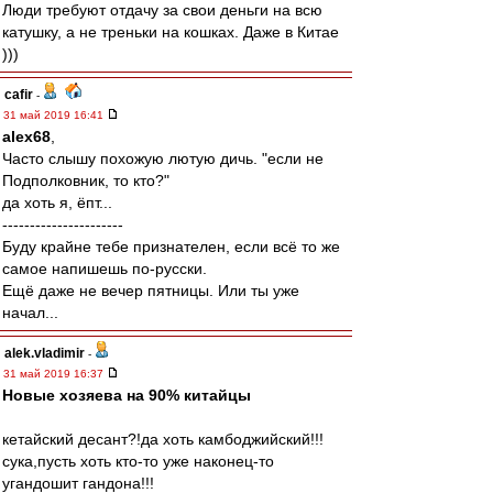
Люди требуют отдачу за свои деньги на всю
катушку, а не треньки на кошках. Даже в Китае
)))
cafir
-
31 май 2019 16:41
alex68
,
Часто слышу похожую лютую дичь. "если не
Подполковник, то кто?"
да хоть я, ёпт...
----------------------
Буду крайне тебе признателен, если всё то же
самое напишешь по-русски.
Ещё даже не вечер пятницы. Или ты уже
начал...
alek.vladimir
-
31 май 2019 16:37
Новые хозяева на 90% китайцы
кетайский десант?!да хоть камбоджийский!!!
сука,пусть хоть кто-то уже наконец-то
угандошит гандона!!!