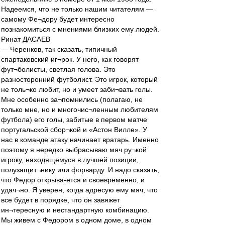
Надеемся, что не только нашим читателям —
самому Фе¬дору будет интересно
познакомиться с мнениями близких ему людей.
Ринат ДАСАЕВ
— Черенков, так сказать, типичный
спартаковский иг¬рок. У него, как говорят
фут¬болисты, светлая голова. Это
разносторонний футболист. Это игрок, который
не толь¬ко любит, но и умеет заби¬вать голы.
Мне особенно за¬помнились (полагаю, не
только мне, но и многочис¬ленным любителям
футбола) его голы, забитые в первом матче
португальской сбор¬кой и «Астон Вилле». У
нас в команде атаку начинает вратарь. Именно
поэтому я нередко выбрасываю мяч ру¬кой
игроку, находящемуся в лучшей позиции,
полузащит¬нику или форварду. И надо сказать,
что Федор открыва-ется и своевременно, и
удач¬но. Я уверен, когда адресую ему мяч, что
все будет в порядке, что он завяжет
ин¬тересную и нестандартную комбинацию.
Мы живем с Федором в одном доме, в одном