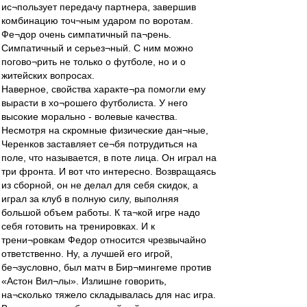
ис¬пользует передачу партнера, завершив
комбинацию точ¬ным ударом по воротам.
Фе¬дор очень симпатичный па¬рень.
Симпатичный и серьез¬ный. С ним можно
погово¬рить не только о футболе, но и о
житейских вопросах.
Наверное, свойства характе¬ра помогли ему
вырасти в хо¬рошего футболиста. У него
высокие морально - волевые качества.
Несмотря на скромные физические дан¬ные,
Черенков заставляет се¬бя потрудиться на
поле, что называется, в поте лица. Он играл на
три фронта. И вот что интересно. Возвращаясь
из сборной, он не делал для себя скидок, а
играл за клуб в полную силу, выполняя
большой объем работы. К та¬кой игре надо
себя готовить на тренировках. И к
трени¬ровкам Федор относится чрезвычайно
ответственно. Ну, а лучшей его игрой,
бе¬зусловно, был матч в Бир¬мингеме против
«Астон Вил¬лы». Излишне говорить,
на¬сколько тяжело складывалась для нас игра.