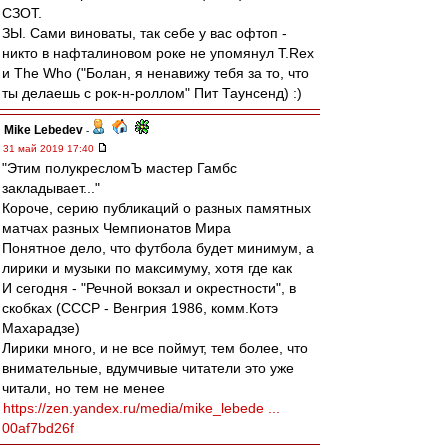
СЗОТ.
ЗЫ. Сами виноваты, так себе у вас офтоп -
никто в нафталиновом роке не упомянул T.Rex
и The Who ("Болан, я ненавижу тебя за то, что
ты делаешь с рок-н-роллом" Пит Таунсенд) :)
Mike Lebedev
-
31 май 2019 17:40
"Этим полукресломЪ мастер Гамбс
закладывает..."
Короче, серию публикаций о разных памятных
матчах разных Чемпионатов Мира
Понятное дело, что футбола будет минимум, а
лирики и музыки по максимуму, хотя где как
И сегодня - "Речной вокзал и окрестности", в
скобках (СССР - Венгрия 1986, комм.Котэ
Махарадзе)
Лирики много, и не все поймут, тем более, что
внимательные, вдумчивые читатели это уже
читали, но тем не менее
https://zen.yandex.ru/media/mike_lebede ...
00af7bd26f