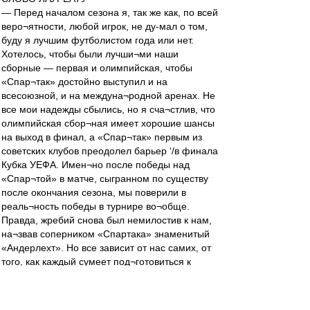
— Перед началом сезона я, так же как, по всей
веро¬ятности, любой игрок, не ду-мал о том,
буду я лучшим футболистом года или нет.
Хотелось, чтобы были лучши¬ми наши
сборные — первая и олимпийская, чтобы
«Спар¬так» достойно выступил и на
всесоюзной, и на междуна¬родной аренах. Не
все мои надежды сбылись, но я сча¬стлив, что
олимпийская сбор¬ная имеет хорошие шансы
на выход в финал, а «Спар¬так» первым из
советских клубов преодолел барьер ‘/в финала
Кубка УЕФА. Имен¬но после победы над
«Спар¬той» в матче, сыгранном по существу
после окончания сезона, мы поверили в
реаль¬ность победы в турнире во¬обще.
Правда, жребий снова был немилостив к нам,
на¬звав соперником «Спартака» знаменитый
«Андерлехт». Но все зависит от нас самих, от
того, как каждый сумеет под¬готовиться к
мартовским ис¬пытаниям. Наши тренеры
да¬ют нам такую возможность, тщательно
продумывая план подготовки к любому матчу.