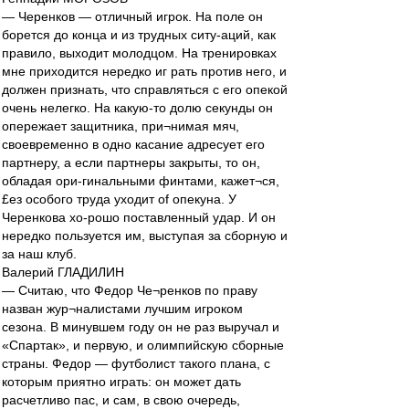
— Черенков — отличный игрок. На поле он
борется до конца и из трудных ситу-аций, как
правило, выходит молодцом. На тренировках
мне приходится нередко иг рать против него, и
должен признать, что справляться с его опекой
очень нелегко. На какую-то долю секунды он
опережает защитника, при¬нимая мяч,
своевременно в одно касание адресует его
партнеру, а если партнеры закрыты, то он,
обладая ори-гинальными финтами, кажет¬ся,
£ез особого труда уходит of опекуна. У
Черенкова хо-рошо поставленный удар. И он
нередко пользуется им, выступая за сборную и
за наш клуб.
Валерий ГЛАДИЛИН
— Считаю, что Федор Че¬ренков по праву
назван жур¬налистами лучшим игроком
сезона. В минувшем году он не раз выручал и
«Спартак», и первую, и олимпийскую сборные
страны. Федор — футболист такого плана, с
которым приятно играть: он может дать
расчетливо пас, и сам, в свою очередь,