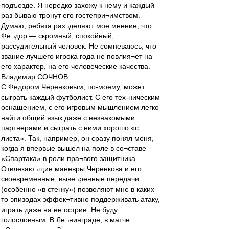
подъезде. Я нередко захожу к нему и каждый
раз бываю тронут его гостепри¬имством.
Думаю, ребята раз¬деляют мое мнение, что
Фе¬дор — скромный, спокойный,
рассудительный человек. Не сомневаюсь, что
звание лучшего игрока года не повлия¬ет на
его характер, на его человеческие качества.
Владимир СОЧНОВ
С Федором Черенковым, по-моему, может
сыграть каждый футболист. С его тех-ническим
оснащением, с его игровым мышлением легко
найти общий язык даже с незнакомыми
партнерами и сыграть с ними хорошо «с
листа». Так, например, он сразу понял меня,
когда я впервые вышел на поле в со¬ставе
«Спартака» в роли пра¬вого защитника.
Отвлекаю¬щие маневры Черенкова и его
своевременные, выве¬ренные передачи
(особенно «в стенку») позволяют мне в каких-
то эпизодах эффек¬тивно поддерживать атаку,
играть даже на ее острие. Не буду
голословным. В Ле¬нинграде, в матче