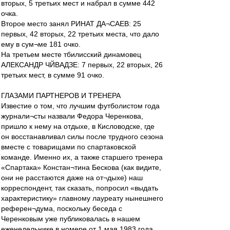
вторых, 5 третьих мест и набрал в сумме 442
очка.
Второе место занял РИНАТ ДА¬САЕВ: 25
первых, 42 вторых, 22 третьих места, что дало
ему в сум¬ме 181 очко.
На третьем месте тбилисский динамовец
АЛЕКСАНДР ЧЙВАДЗЕ: 7 первых, 22 вторых, 26
третьих мест, в сумме 91 очко.
ГЛАЗАМИ ПАРТНЕРОВ И ТРЕНЕРА
Известие о том, что лучшим футболистом года
журнали¬сты назвали Федора Черенкова,
пришло к нему на отдыхе, в Кисловодске, где
он восстанавливал силы после трудного сезона
вместе с товарищами по спартаковской
команде. Именно их, а также старшего тренера
«Спартака» Констан¬тина Бескова (как видите,
они не расстаются даже на от¬дыхе) наш
корреспондент, так сказать, попросил «выдать
характеристику» главному лауреату нынешнего
референ¬дума, поскольку беседа с
Черенковым уже публиковалась в нашем
еженедельнике в номере от 1 мая 1983 года.