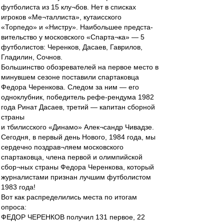
футболиста из 15 клу¬бов. Нет в списках
игроков «Ме¬таллиста», кутаисского
«Торпедо» и «Нистру». Наибольшее предста-
вительство у московского «Спарта¬ка» — 5
футболистов: Черенков, Дасаев, Гаврилов,
Гладилин, Сочнов.
Большинство обозревателей на первое место в
минувшем сезоне поставили спартаковца
Федора Черенкова. Следом за ним — его
одноклубник, победитель рефе-рендума 1982
года Ринат Дасаев, третий — капитан сборной
страны
и тбилисского «Динамо» Алек¬сандр Чивадзе.
Сегодня, в первый день Нового, 1984 года, мы
сердечно поздрав¬ляем московского
спартаковца, члена первой и олимпийской
сбор¬ных страны Федора Черенкова, который
журналистами признан лучшим футболистом
1983 года!
Вот как распределились места по итогам
опроса:
ФЕДОР ЧЕРЕНКОВ получил 131 первое, 22