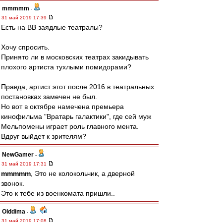
mmmmm
-
31 май 2019 17:39
Есть на ВВ заядлые театралы?
Хочу спросить.
Принято ли в московских театрах закидывать
плохого артиста тухлыми помидорами?
Правда, артист этот после 2016 в театральных
постановках замечен не был.
Но вот в октябре намечена премьера
кинофильма "Вратарь галактики", где сей муж
Мельпомены играет роль главного мента.
Вдруг выйдет к зрителям?
NewGamer
-
31 май 2019 17:31
mmmmm
, Это не колокольчик, а дверной
звонок.
Это к тебе из военкомата пришли..
Olddima
-
31 май 2019 17:08