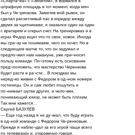
«Спарта¬ка» с «Зенитом», я ворвался в
штрафную площадь в тот момент, когда мяч
был у Че¬ренкова. Заметив мой рывок, он
сделал расчетливый пас в коридор между
двумя за¬щитниками, я оказался один на один
с вратарем и открыл счет. На тренировках и в
играх Федор ищет что-то свое, новое. Иногда
мы сра¬зу не понимаем, чего он хочет. Но в
следующем матче то, что он задумал и
предло¬жил нам накануне, уже при¬носит
пользу команде. По¬этому есть основание
пред¬положить, что мастерство Черенкова
будет расти и ра¬сти... В поездках мы
неред¬ко живем с Федором в од¬ном номере
гостиницы. Он и сам любит пошутить и
по¬нимает шутки других, а чело¬век,
понимающий юмор, не может быть плохим.
Так мне кажется...
Сергей БАЗУЛЕВ
— Еще год назад я не ду¬мал, что буду играть
в од¬ной команде с Федором Че-ренковым.
Прежде я наблю¬дал за его игрой чаще всего
по телевизору и, откровенно говоря,