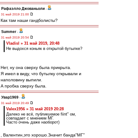
Рафаэлло Джованьоли
-
31 май 2019 21:00
Как там наши гандболисты?
Summer
-
31 май 2019 20:54
Vladisl » 31 май 2019, 20:48
Не выдохся коньяк в открытой бутылке?
Нет, ну она сверху была прикрыта.
Я имел в виду, что бутылку открывали и
наполовину выпили.
А пробка сверху была.
Увар1969
-
31 май 2019 20:49
Valex1956 » 31 май 2019 20:28
Далеко не всё, публикуемое fiint" ом,
совпадает с мнением МГ.
Часто очень даже наоборот)
, Валентин,это хорошо.Значит банда"МГ"