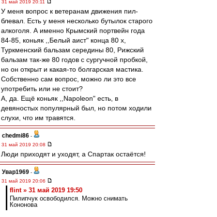
31 май 2019 20:11
У меня вопрос к ветеранам движения пил-
блевал. Есть у меня несколько бутылок старого
алкоголя. А именно Крымский портвейн года
84-85, коньяк ,,Белый аист" конца 80 х,
Туркменский бальзам середины 80, Рижский
бальзам так-же 80 годов с сургучной пробкой,
но он открыт и какая-то болгарская мастика.
Собственно сам вопрос, можно ли это все
употребить или не стоит?
А, да. Ещё коньяк ,,Napoleon" есть, в
девяностых популярный был, но потом ходили
слухи, что им травятся.
chedmi86
-
31 май 2019 20:08
Люди приходят и уходят, а Спартак остаётся!
Увар1969
-
31 май 2019 20:06
flint » 31 май 2019 19:50
Пилипчук освободился. Можно снимать
Кононова