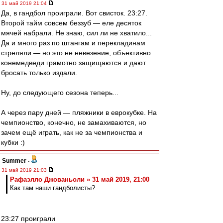
31 май 2019 21:04
Да, в гандбол проиграли. Вот свисток. 23:27.
Второй тайм совсем беззуб — еле десяток
мячей набрали. Не знаю, сил ли не хватило...
Да и много раз по штангам и перекладинам
стреляли — но это не невезение, объективно
конемедведи грамотно защищаются и дают
бросать только издали.
Ну, до следующего сезона теперь...
А через пару дней — пляжники в еврокубке. На
чемпионство, конечно, не замахиваются, но
зачем ещё играть, как не за чемпионства и
кубки :)
Summer
-
31 май 2019 21:03
Рафаэлло Джованьоли » 31 май 2019, 21:00
Как там наши гандболисты?
23:27 проиграли