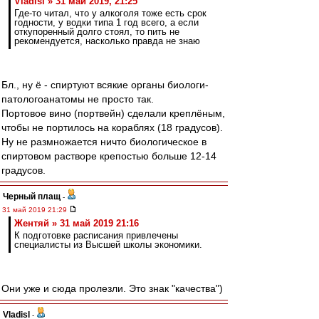
Vladisl » 31 май 2019, 21:25
Где-то читал, что у алкоголя тоже есть срок
годности, у водки типа 1 год всего, а если
откупоренный долго стоял, то пить не
рекомендуется, насколько правда не знаю
Бл., ну ё - спиртуют всякие органы биологи-
патологоанатомы не просто так.
Портовое вино (портвейн) сделали креплёным,
чтобы не портилось на кораблях (18 градусов).
Ну не размножается ничто биологическое в
спиртовом растворе крепостью больше 12-14
градусов.
Черный плащ
-
31 май 2019 21:29
Жентяй » 31 май 2019 21:16
К подготовке расписания привлечены
специалисты из Высшей школы экономики.
Они уже и сюда пролезли. Это знак "качества")
Vladisl
-