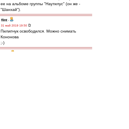
ее на альбоме группы "Наутилус" (он же -
"Шанхай").
flint
-
31 май 2019 19:50
Пилипчук освободился. Можно снимать
Кононова
;-)
SAS
-
31 май 2019 19:48
матч страна гандбол
Alekos
-
31 май 2019 19:23
"Это чем-то похоже на спорт
Чем-то на казино
Чем-то на караван-сарай
Чем-то на отряды Махно"
Это прям про нас, про Спартак нынешний
И это