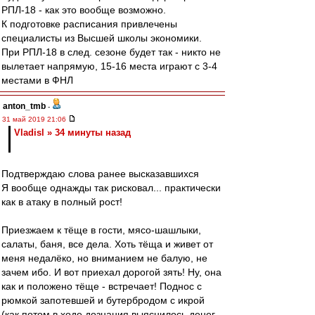
РПЛ-18 - как это вообще возможно.
К подготовке расписания привлечены
специалисты из Высшей школы экономики.
При РПЛ-18 в след. сезоне будет так - никто не
вылетает напрямую, 15-16 места играют с 3-4
местами в ФНЛ
anton_tmb
-
31 май 2019 21:06
Vladisl » 34 минуты назад
Подтверждаю слова ранее высказавшихся
Я вообще однажды так рисковал... практически
как в атаку в полный рост!
Приезжаем к тёще в гости, мясо-шашлыки,
салаты, баня, все дела. Хоть тёща и живет от
меня недалёко, но вниманием не балую, не
зачем ибо. И вот приехал дорогой зять! Ну, она
как и положено тёще - встречает! Поднос с
рюмкой запотевшей и бутербродом с икрой
(как потом в ходе дознания выяснилось денег