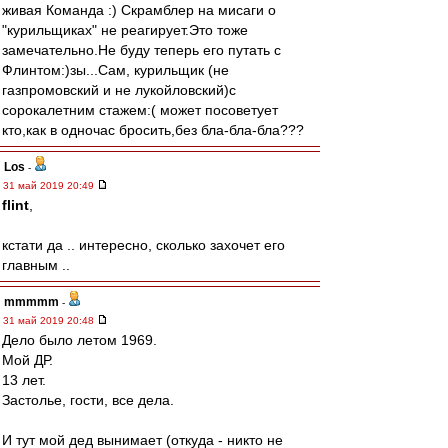
живая Команда :) Скрамблер на мисаги о
"курильщиках" не реагирует.Это тоже
замечательно.Не буду теперь его путать с
Флинтом:)зы...Сам, курильщик (не
газпромовский и не лукойловский)с
сорокалетним стажем:( может посоветует
кто,как в одночас бросить,без бла-бла-бла???
Los
-
31 май 2019 20:49
flint
,
кстати да .. интересно, сколько захочет его
главным ..
mmmmm
-
31 май 2019 20:48
Дело было летом 1969.
Мой ДР.
13 лет.
Застолье, гости, все дела.
И тут мой дед вынимает (откуда - никто не