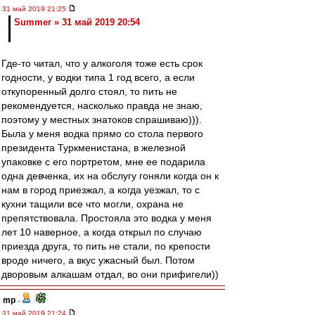
31 май 2019 21:25
Summer » 31 май 2019 20:54
Где-то читал, что у алкоголя тоже есть срок
годности, у водки типа 1 год всего, а если
откупоренный долго стоял, то пить не
рекомендуется, насколько правда не знаю,
поэтому у местных знатоков спрашиваю))).
Была у меня водка прямо со стола первого
президента Туркменистана, в железной
упаковке с его портретом, мне ее подарила
одна девченка, их на обслугу гоняли когда он к
нам в город приезжал, а когда уезжал, то с
кухни тащили все что могли, охрана не
препятствовала. Простояла это водка у меня
лет 10 наверное, а когда открыл по случаю
приезда друга, то пить не стали, по крепости
вроде ничего, а вкус ужасный был. Потом
дворовым алкашам отдал, во они прифигели))
mp
-
31 май 2019 21:24