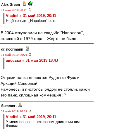
Alex Green
-
31 май 2019 20:26
Vladisl » 31 май 2019, 20:11
Ещё коньяк ,,Napoleon" есть
В 2004 откупорили на свадьбе "Наполеон",
стоявший с 1979 года... Жертв не было.
dr. noormann
-
31 май 2019 20:21
авоська » 31 май 2019 18:43
Отцами панка являются Рудольф Фукс и
Аркадий Северный.
Рамонесы и пистолсы рядом не стояли, какой
это панк, сплошная коммерция :P
Summer
-
31 май 2019 20:19
Vladisl » 31 май 2019, 20:11
У меня вопрос к ветеранам движения пил-
блевал.