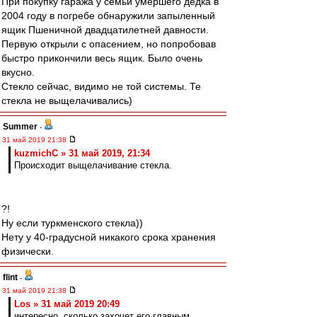
При покупку гаража у семьи умершего дедка в
2004 году в погребе обнаружили запыленный
ящик Пшеничной двадцатилетней давности.
Первую открыли с опасением, но попробовав
быстро прикончили весь ящик. Было очень
вкусно.
Стекло сейчас, видимо не той системы. Те
стекла не выщелачивались)
Summer
-
31 май 2019 21:38
kuzmichC » 31 май 2019, 21:34
Происходит выщелачивание стекла.
?!
Ну если туркменского стекла))
Нету у 40-градусной никакого срока хранения
физически.
flint
-
31 май 2019 21:38
Los » 31 май 2019 20:49
интересно, сколько захочет его главным ..