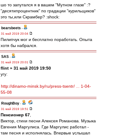
шо то запутался я в вашем "Мутном глазе" :?
"десятипроцентник" по градации "курильщиков"
это ты,или Скрамбер? :shock:
bearsbeets
-
31 май 2019 20:04
Пилипчук мог и бесплатно поработать. Опыта
хотя бы набрался.
SAS
-
31 май 2019 20:01
flint » 31 май 2019 19:50
угу:
http://dinamo-minsk.by/ru/press-tsentr/ ... 1-04-
55-08
RoughBoy
-
31 май 2019 19:51
Пенсионер 67
,
Виктор, стихи песни Алексея Романова. Музыка
Евгения Маргулиса. Где Маргулис работал -
там песня и исполнялась. Впервые услышал