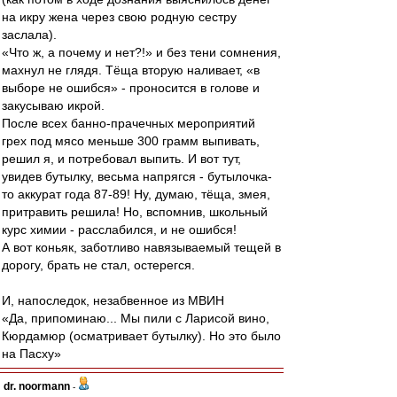
на икру жена через свою родную сестру
заслала).
«Что ж, а почему и нет?!» и без тени сомнения,
махнул не глядя. Тёща вторую наливает, «в
выборе не ошибся» - проносится в голове и
закусываю икрой.
После всех банно-прачечных мероприятий
грех под мясо меньше 300 грамм выпивать,
решил я, и потребовал выпить. И вот тут,
увидев бутылку, весьма напрягся - бутылочка-
то аккурат года 87-89! Ну, думаю, тёща, змея,
притравить решила! Но, вспомнив, школьный
курс химии - расслабился, и не ошибся!
А вот коньяк, заботливо навязываемый тещей в
дорогу, брать не стал, остерегся.
И, напоследок, незабвенное из МВИН
«Да, припоминаю... Мы пили с Ларисой вино,
Кюрдамюр (осматривает бутылку). Но это было
на Пасху»
dr. noormann
-