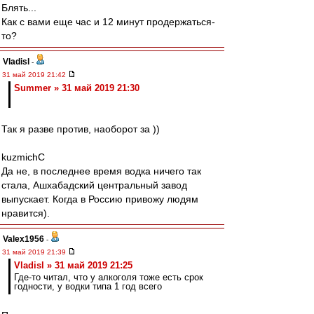
Блять...
Как с вами еще час и 12 минут продержаться-
то?
Vladisl
-
31 май 2019 21:42
Summer » 31 май 2019 21:30
Так я разве против, наоборот за ))
kuzmichC
Да не, в последнее время водка ничего так
стала, Ашхабадский центральный завод
выпускает. Когда в Россию привожу людям
нравится).
Valex1956
-
31 май 2019 21:39
Vladisl » 31 май 2019 21:25
Где-то читал, что у алкоголя тоже есть срок
годности, у водки типа 1 год всего