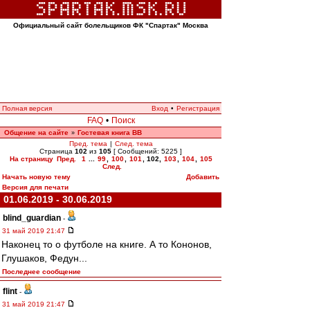
Официальный сайт болельщиков ФК "Спартак" Москва
Полная версия
Вход
•
Регистрация
FAQ
•
Поиск
Общение на сайте
Гостевая книга ВВ
»
Пред. тема
|
След. тема
Страница
102
из
105
[ Сообщений: 5225 ]
На страницу
Пред.
1
...
99
,
100
,
101
,
102
,
103
,
104
,
105
След.
Начать новую тему
Добавить
Версия для печати
01.06.2019 - 30.06.2019
blind_guardian
-
31 май 2019 21:47
Наконец то о футболе на книге. А то Кононов,
Глушаков, Федун...
Последнее сообщение
flint
-
31 май 2019 21:47