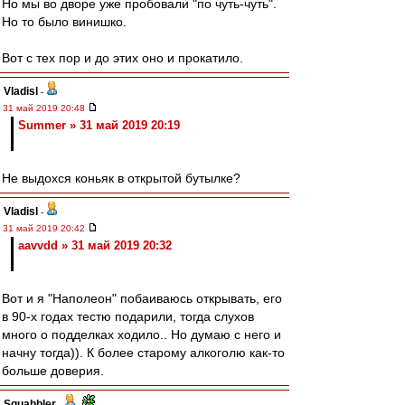
Но мы во дворе уже пробовали "по чуть-чуть".
Но то было винишко.
Вот с тех пор и до этих оно и прокатило.
Vladisl
-
31 май 2019 20:48
Summer » 31 май 2019 20:19
Не выдохся коньяк в открытой бутылке?
Vladisl
-
31 май 2019 20:42
aavvdd » 31 май 2019 20:32
Вот и я "Наполеон" побаиваюсь открывать, его
в 90-х годах тестю подарили, тогда слухов
много о подделках ходило.. Но думаю с него и
начну тогда)). К более старому алкоголю как-то
больше доверия.
Squabbler
-