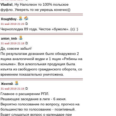
Vladisl
, Ну Наполеон то 100% польское
фуфло. Умереть то не умрешь конечно))
RoughBoy
-
31 май 2019 21:23
Черноплодка 89 года. Чистое «бужоле». (c) :)
anton_tmb
-
31 май 2019 21:18
Да, совсем забыл!
По результатам дознания было обнаружено 2
ящика аналогичной водки и 1 ящик «Рябины на
коньяке». Вся алкогольная продукция была
изъята из свободного гражданского оборота, со
временем показательно уничтожена.
Жентяй
-
31 май 2019 21:16
Главное о расширении РПЛ.
Решающее заседание в лиге - 6 июня.
Вероятно голосование по вопросу, прогноз на
большинство по голосованию - позитивный.
Будет слушаться вопрос о календаре при