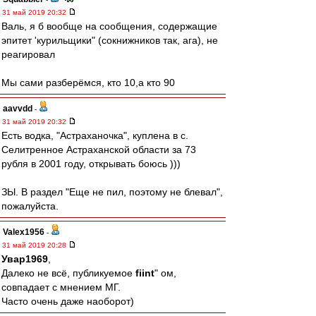
31 май 2019 20:32
Валь, я б вообще на сообщения, содержащие
эпитет 'курильщики" (сокнижников так, ага), не
реагировал
Мы сами разберёмся, кто 10,а кто 90
aavvdd
-
31 май 2019 20:32
Есть водка, "Астраханочка", куплена в с.
Селитренное Астраханской области за 73
рубля в 2001 году, открывать боюсь )))
ЗЫ. В раздел "Еще не пил, поэтому не блевал",
пожалуйста.
Valex1956
-
31 май 2019 20:28
Увар1969
,
Далеко не всё, публикуемое
fiint
" ом,
совпадает с мнением МГ.
Часто очень даже наоборот)