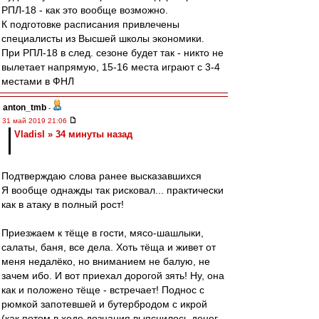
РПЛ-18 - как это вообще возможно.
К подготовке расписания привлечены
специалисты из Высшей школы экономики.
При РПЛ-18 в след. сезоне будет так - никто не
вылетает напрямую, 15-16 места играют с 3-4
местами в ФНЛ
anton_tmb
-
31 май 2019 21:06
Vladisl » 34 минуты назад
Подтверждаю слова ранее высказавшихся
Я вообще однажды так рисковал... практически
как в атаку в полный рост!
Приезжаем к тёще в гости, мясо-шашлыки,
салаты, баня, все дела. Хоть тёща и живет от
меня недалёко, но вниманием не балую, не
зачем ибо. И вот приехал дорогой зять! Ну, она
как и положено тёще - встречает! Поднос с
рюмкой запотевшей и бутербродом с икрой
(как потом в ходе дознания выяснилось денег