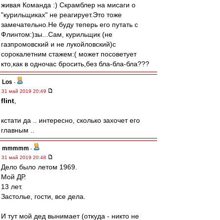
живая Команда :) Скрамблер на мисаги о
"курильщиках" не реагирует.Это тоже
замечательно.Не буду теперь его путать с
Флинтом:)зы...Сам, курильщик (не
газпромовский и не лукойловский)с
сорокалетним стажем:( может посоветует
кто,как в одночас бросить,без бла-бла-бла???
Los
-
31 май 2019 20:49
flint
,
кстати да .. интересно, сколько захочет его
главным ..
mmmmm
-
31 май 2019 20:48
Дело было летом 1969.
Мой ДР.
13 лет.
Застолье, гости, все дела.
И тут мой дед вынимает (откуда - никто не