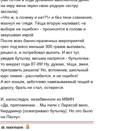
на икру жена через свою родную сестру
заслала).
«Что ж, а почему и нет?!» и без тени сомнения,
махнул не глядя. Тёща вторую наливает, «в
выборе не ошибся» - проносится в голове и
закусываю икрой.
После всех банно-прачечных мероприятий
грех под мясо меньше 300 грамм выпивать,
решил я, и потребовал выпить. И вот тут,
увидев бутылку, весьма напрягся - бутылочка-
то аккурат года 87-89! Ну, думаю, тёща, змея,
притравить решила! Но, вспомнив, школьный
курс химии - расслабился, и не ошибся!
А вот коньяк, заботливо навязываемый тещей в
дорогу, брать не стал, остерегся.
И, напоследок, незабвенное из МВИН
«Да, припоминаю... Мы пили с Ларисой вино,
Кюрдамюр (осматривает бутылку). Но это было
на Пасху»
dr. noormann
-