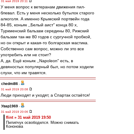
31 май 2019 20:11
У меня вопрос к ветеранам движения пил-
блевал. Есть у меня несколько бутылок старого
алкоголя. А именно Крымский портвейн года
84-85, коньяк ,,Белый аист" конца 80 х,
Туркменский бальзам середины 80, Рижский
бальзам так-же 80 годов с сургучной пробкой,
но он открыт и какая-то болгарская мастика.
Собственно сам вопрос, можно ли это все
употребить или не стоит?
А, да. Ещё коньяк ,,Napoleon" есть, в
девяностых популярный был, но потом ходили
слухи, что им травятся.
chedmi86
-
31 май 2019 20:08
Люди приходят и уходят, а Спартак остаётся!
Увар1969
-
31 май 2019 20:06
flint » 31 май 2019 19:50
Пилипчук освободился. Можно снимать
Кононова