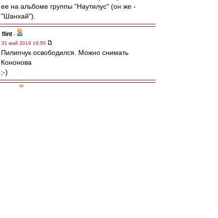
ее на альбоме группы "Наутилус" (он же -
"Шанхай").
flint
-
31 май 2019 19:50
Пилипчук освободился. Можно снимать
Кононова
;-)
SAS
-
31 май 2019 19:48
матч страна гандбол
Alekos
-
31 май 2019 19:23
"Это чем-то похоже на спорт
Чем-то на казино
Чем-то на караван-сарай
Чем-то на отряды Махно"
Это прям про нас, про Спартак нынешний
И это