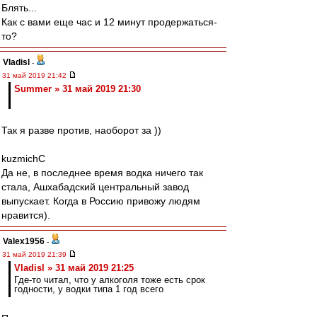
Блять...
Как с вами еще час и 12 минут продержаться-
то?
Vladisl
-
31 май 2019 21:42
Summer » 31 май 2019 21:30
Так я разве против, наоборот за ))
kuzmichC
Да не, в последнее время водка ничего так
стала, Ашхабадский центральный завод
выпускает. Когда в Россию привожу людям
нравится).
Valex1956
-
31 май 2019 21:39
Vladisl » 31 май 2019 21:25
Где-то читал, что у алкоголя тоже есть срок
годности, у водки типа 1 год всего