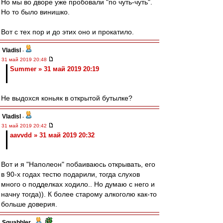
Но мы во дворе уже пробовали "по чуть-чуть".
Но то было винишко.
Вот с тех пор и до этих оно и прокатило.
Vladisl
-
31 май 2019 20:48
Summer » 31 май 2019 20:19
Не выдохся коньяк в открытой бутылке?
Vladisl
-
31 май 2019 20:42
aavvdd » 31 май 2019 20:32
Вот и я "Наполеон" побаиваюсь открывать, его
в 90-х годах тестю подарили, тогда слухов
много о подделках ходило.. Но думаю с него и
начну тогда)). К более старому алкоголю как-то
больше доверия.
Squabbler
-