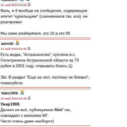
31 май 2019 20:32
Валь, я б вообще на сообщения, содержащие
эпитет 'курильщики" (сокнижников так, ага), не
реагировал
Мы сами разберёмся, кто 10,а кто 90
aavvdd
-
31 май 2019 20:32
Есть водка, "Астраханочка", куплена в с.
Селитренное Астраханской области за 73
рубля в 2001 году, открывать боюсь )))
ЗЫ. В раздел "Еще не пил, поэтому не блевал",
пожалуйста.
Valex1956
-
31 май 2019 20:28
Увар1969
,
Далеко не всё, публикуемое
fiint
" ом,
совпадает с мнением МГ.
Часто очень даже наоборот)