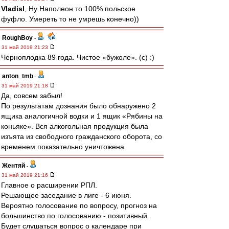
Vladisl
, Ну Наполеон то 100% польское
фуфло. Умереть то не умрешь конечно))
RoughBoy
-
31 май 2019 21:23
Черноплодка 89 года. Чистое «бужоле». (c) :)
anton_tmb
-
31 май 2019 21:18
Да, совсем забыл!
По результатам дознания было обнаружено 2
ящика аналогичной водки и 1 ящик «Рябины на
коньяке». Вся алкогольная продукция была
изъята из свободного гражданского оборота, со
временем показательно уничтожена.
Жентяй
-
31 май 2019 21:16
Главное о расширении РПЛ.
Решающее заседание в лиге - 6 июня.
Вероятно голосование по вопросу, прогноз на
большинство по голосованию - позитивный.
Будет слушаться вопрос о календаре при