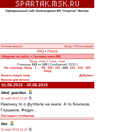
Официальный сайт болельщиков ФК "Спартак" Москва
Полная версия
Вход
•
Регистрация
FAQ
•
Поиск
Общение на сайте
Гостевая книга ВВ
»
Пред. тема
|
След. тема
Страница
102
из
105
[ Сообщений: 5225 ]
На страницу
Пред.
1
...
99
,
100
,
101
,
102
,
103
,
104
,
105
След.
Начать новую тему
Добавить
Версия для печати
01.06.2019 - 30.06.2019
blind_guardian
-
31 май 2019 21:47
Наконец то о футболе на книге. А то Кононов,
Глушаков, Федун...
Последнее сообщение
flint
-
31 май 2019 21:47