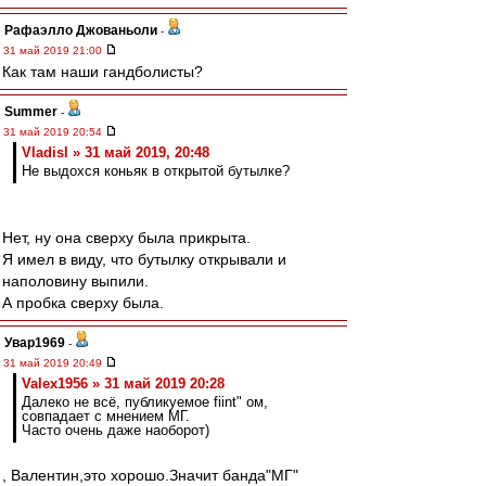
Рафаэлло Джованьоли
-
31 май 2019 21:00
Как там наши гандболисты?
Summer
-
31 май 2019 20:54
Vladisl » 31 май 2019, 20:48
Не выдохся коньяк в открытой бутылке?
Нет, ну она сверху была прикрыта.
Я имел в виду, что бутылку открывали и
наполовину выпили.
А пробка сверху была.
Увар1969
-
31 май 2019 20:49
Valex1956 » 31 май 2019 20:28
Далеко не всё, публикуемое fiint" ом,
совпадает с мнением МГ.
Часто очень даже наоборот)
, Валентин,это хорошо.Значит банда"МГ"