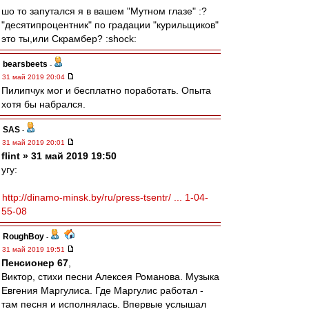
шо то запутался я в вашем "Мутном глазе" :?
"десятипроцентник" по градации "курильщиков"
это ты,или Скрамбер? :shock:
bearsbeets
-
31 май 2019 20:04
Пилипчук мог и бесплатно поработать. Опыта
хотя бы набрался.
SAS
-
31 май 2019 20:01
flint » 31 май 2019 19:50
угу:
http://dinamo-minsk.by/ru/press-tsentr/ ... 1-04-
55-08
RoughBoy
-
31 май 2019 19:51
Пенсионер 67
,
Виктор, стихи песни Алексея Романова. Музыка
Евгения Маргулиса. Где Маргулис работал -
там песня и исполнялась. Впервые услышал