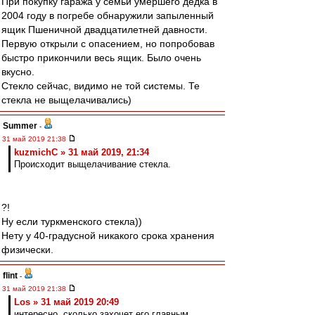
При покупку гаража у семьи умершего дедка в
2004 году в погребе обнаружили запыленный
ящик Пшеничной двадцатилетней давности.
Первую открыли с опасением, но попробовав
быстро прикончили весь ящик. Было очень
вкусно.
Стекло сейчас, видимо не той системы. Те
стекла не выщелачивались)
Summer
-
31 май 2019 21:38
kuzmichC » 31 май 2019, 21:34
Происходит выщелачивание стекла.
?!
Ну если туркменского стекла))
Нету у 40-градусной никакого срока хранения
физически.
flint
-
31 май 2019 21:38
Los » 31 май 2019 20:49
интересно, сколько захочет его главным ..