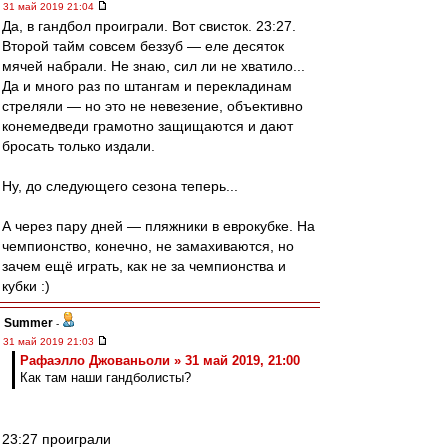
31 май 2019 21:04
Да, в гандбол проиграли. Вот свисток. 23:27.
Второй тайм совсем беззуб — еле десяток
мячей набрали. Не знаю, сил ли не хватило...
Да и много раз по штангам и перекладинам
стреляли — но это не невезение, объективно
конемедведи грамотно защищаются и дают
бросать только издали.
Ну, до следующего сезона теперь...
А через пару дней — пляжники в еврокубке. На
чемпионство, конечно, не замахиваются, но
зачем ещё играть, как не за чемпионства и
кубки :)
Summer
-
31 май 2019 21:03
Рафаэлло Джованьоли » 31 май 2019, 21:00
Как там наши гандболисты?
23:27 проиграли