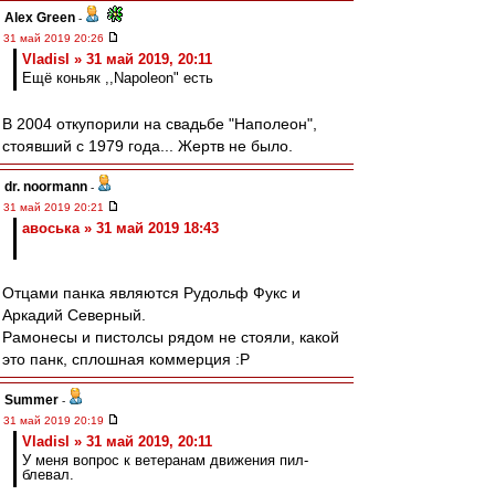
Alex Green
-
31 май 2019 20:26
Vladisl » 31 май 2019, 20:11
Ещё коньяк ,,Napoleon" есть
В 2004 откупорили на свадьбе "Наполеон",
стоявший с 1979 года... Жертв не было.
dr. noormann
-
31 май 2019 20:21
авоська » 31 май 2019 18:43
Отцами панка являются Рудольф Фукс и
Аркадий Северный.
Рамонесы и пистолсы рядом не стояли, какой
это панк, сплошная коммерция :P
Summer
-
31 май 2019 20:19
Vladisl » 31 май 2019, 20:11
У меня вопрос к ветеранам движения пил-
блевал.