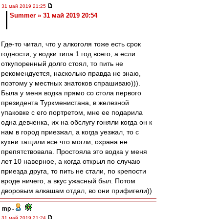
31 май 2019 21:25
Summer » 31 май 2019 20:54
Где-то читал, что у алкоголя тоже есть срок
годности, у водки типа 1 год всего, а если
откупоренный долго стоял, то пить не
рекомендуется, насколько правда не знаю,
поэтому у местных знатоков спрашиваю))).
Была у меня водка прямо со стола первого
президента Туркменистана, в железной
упаковке с его портретом, мне ее подарила
одна девченка, их на обслугу гоняли когда он к
нам в город приезжал, а когда уезжал, то с
кухни тащили все что могли, охрана не
препятствовала. Простояла это водка у меня
лет 10 наверное, а когда открыл по случаю
приезда друга, то пить не стали, по крепости
вроде ничего, а вкус ужасный был. Потом
дворовым алкашам отдал, во они прифигели))
mp
-
31 май 2019 21:24