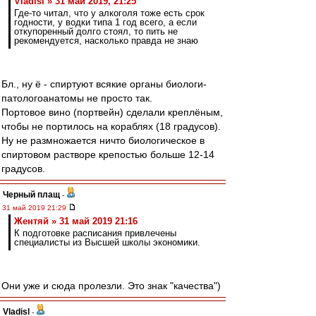
Vladisl » 31 май 2019, 21:25
Где-то читал, что у алкоголя тоже есть срок
годности, у водки типа 1 год всего, а если
откупоренный долго стоял, то пить не
рекомендуется, насколько правда не знаю
Бл., ну ё - спиртуют всякие органы биологи-
патологоанатомы не просто так.
Портовое вино (портвейн) сделали креплёным,
чтобы не портилось на кораблях (18 градусов).
Ну не размножается ничто биологическое в
спиртовом растворе крепостью больше 12-14
градусов.
Черный плащ
-
31 май 2019 21:29
Жентяй » 31 май 2019 21:16
К подготовке расписания привлечены
специалисты из Высшей школы экономики.
Они уже и сюда пролезли. Это знак "качества")
Vladisl
-