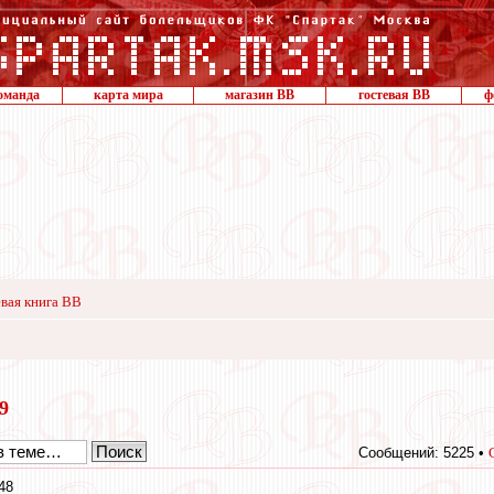
оманда
карта мира
магазин ВВ
гостевая ВВ
ф
вая книга ВВ
19
Сообщений: 5225 •
48