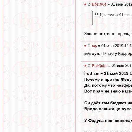
#
BM1964
» 01 июн 2019
Ценитель » 01 июн
Злости нет, есть горечь,
#
mp
» 01 июн 2019 12:1
митхун
, Ни кто у Карре
#
RedQuite
» 01 июн 201
irod sm » 31 май 2019 
Почему я против Феду
Да, потому что неэфф
Вот прям не знаю наск
Он даёт там бюджет на
Вроде деньжищи сумасш
У Федуна все невпопад