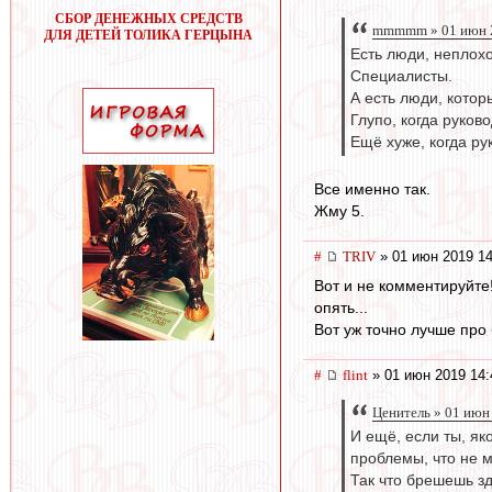
СБОР ДЕНЕЖНЫХ СРЕДСТВ
mmmmm » 01 июн 2
ДЛЯ ДЕТЕЙ ТОЛИКА ГЕРЦЫНА
Есть люди, неплох
Специалисты.
А есть люди, котор
Глупо, когда руков
Ещё хуже, когда ру
Все именно так.
Жму 5.
#
TRIV
» 01 июн 2019 14
Вот и не комментируйте!
опять...
Вот уж точно лучше про 
#
flint
» 01 июн 2019 14:
Ценитель » 01 июн
И ещё, если ты, як
проблемы, что не 
Так что брешешь зде