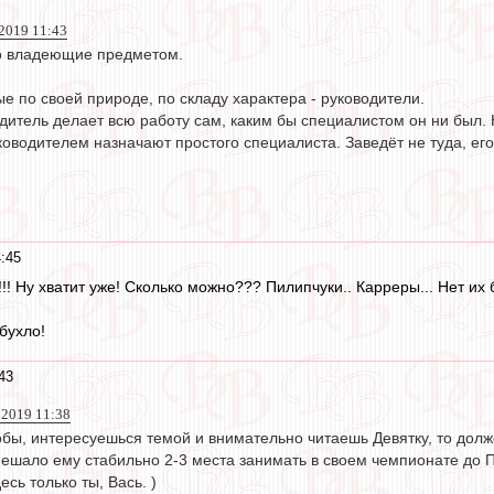
019 11:43
о владеющие предметом.
ые по своей природе, по складу характера - руководители.
одитель делает всю работу сам, каким бы специалистом он ни был. 
ководителем назначают простого специалиста. Заведёт не туда, его
:45
!! Ну хватит уже! Сколько можно??? Пилипчуки.. Карреры... Нет их 
бухло!
43
 2019 11:38
обы, интересуешься темой и внимательно читаешь Девятку, то долже
мешало ему стабильно 2-3 места занимать в своем чемпионате до 
сь только ты, Вась. )