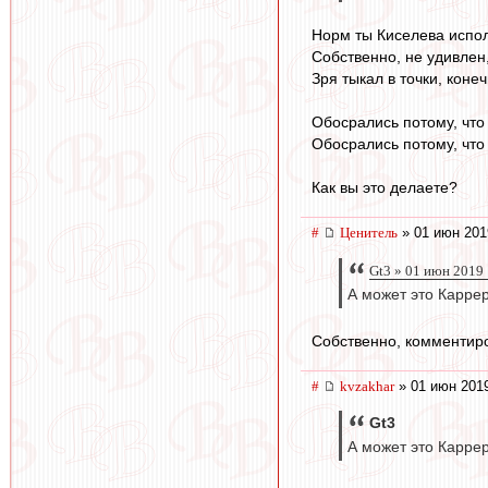
Норм ты Киселева испо
Собственно, не удивлен,
Зря тыкал в точки, конеч
Обосрались потому, что 
Обосрались потому, что 
Как вы это делаете?
#
Ценитель
» 01 июн 201
Gt3 » 01 июн 2019
А может это Каррер
Собственно, комментиро
#
kvzakhar
» 01 июн 2019
Gt3
А может это Карре