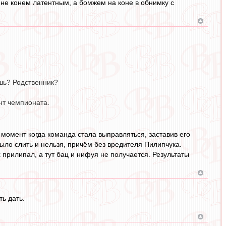
 не конем латентным, а бомжем на коне в обнимку с
ешь? Родственник?
нт чемпионата.
 момент когда команда стала выправляться, заставив его
было слить и нельзя, причём без вредителя Пилипчука.
 прилипал, а тут бац и нифуя не получается. Результаты
ь дать.