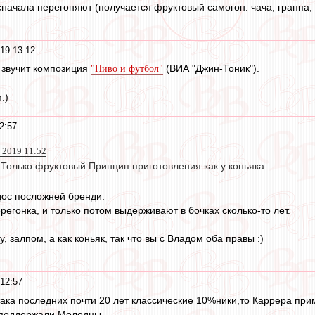
 сначала перегоняют (получается фруктовый самогон: чача, граппа, 
19 13:12
 звучит композиция
(ВИА "Джин-Тоник").
"Пиво и футбол"
:)
2:57
 2019 11:52
иТолько фруктовый Принцип приготовления как у коньяка
адос посложней бренди.
регонка, и только потом выдерживают в бочках сколько-то лет.
у, залпом, а как коньяк, так что вы с Владом оба правы :)
12:57
ака последних почти 20 лет классические 10%ники,то Каррера прим
 поддержали.Молодцы.