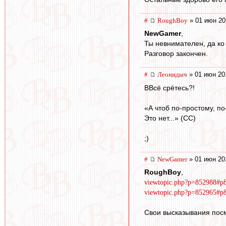
#
RoughBoy
» 01 июн 20
NewGamer
,
Ты невнимателен, да ко 
Разговор закончен.
#
Леонидыч
» 01 июн 20
ВВсё срётесь?!
«А чтоб по-простому, по
Это нет...» (СС)
;)
#
NewGamer
» 01 июн 20
RoughBoy
,
viewtopic.php?p=852988#p
viewtopic.php?p=852965#p
Свои высказывания посм