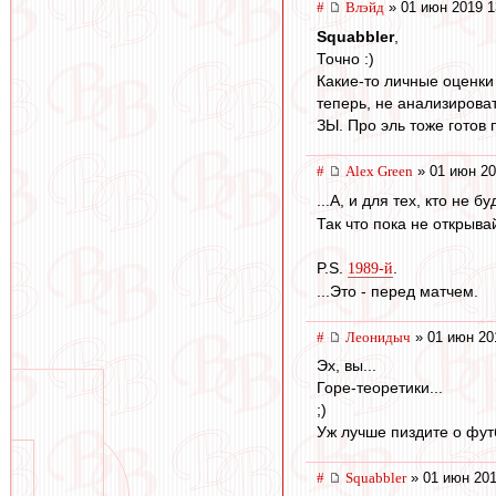
#
Влэйд
» 01 июн 2019 1
Squabbler
,
Точно :)
Какие-то личные оценки
теперь, не анализироват
ЗЫ. Про эль тоже готов 
#
Alex Green
» 01 июн 20
...А, и для тех, кто не
Так что пока не открыва
P.S.
.
1989-й
...Это - перед матчем.
#
Леонидыч
» 01 июн 20
Эх, вы...
Горе-теоретики...
;)
Уж лучше пиздите о футб
#
Squabbler
» 01 июн 201