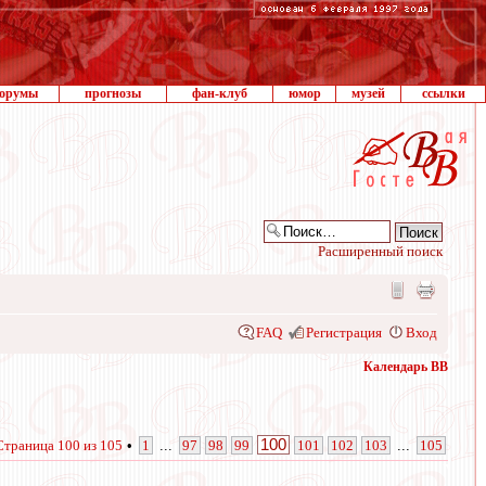
орумы
прогнозы
фан-клуб
юмор
музей
ссылки
Расширенный поиск
FAQ
Регистрация
Вход
Календарь ВВ
100
Страница
100
из
105
•
1
...
97
98
99
101
102
103
...
105