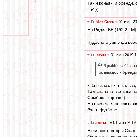
Так и коньяк, и бренди,
Не?))
#
Alex Green
» 01 июн 20
На Радио ВВ (192,2 FM)
Чудесного уик-энда всем
#
Влэйд
» 01 июн 2019 1
Squabbler » 01 июн
Кальвадос - бренд
Я бы сказал, что кальв
Там сначала все-таки пе
Симбиоз, короче :)
Но пью его я не как водк
Это о футболе.
#
авоська
» 01 июн 2019 
Если все тренеры Спарт
Остальные здорово его