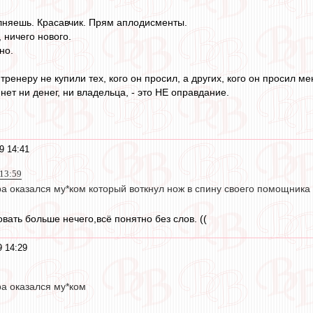
лняешь. Красавчик. Прям аплодисменты.
 ничего нового.
но.
тренеру не купили тех, кого он просил, а других, кого он просил ме
нет ни денег, ни владельца, - это НЕ оправдание.
9 14:41
 13:59
а оказался му*ком который воткнул нож в спину своего помощника
вать больше нечего,всё понятно без слов. ((
 14:29
ра оказался му*ком