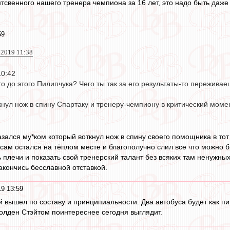
тсвенного нашего тренера чемпиона за 16 лет, это надо быть даже
59
 2019 11:38
10:42
то до этого Пилипчука? Чего ты так за его результаты-то пережива
кнул нож в спину Спартаку и тренеру-чемпиону в критический моме
азался му*ком который воткнул нож в спину своего помощника в тот
 сам остался на тёплом месте и благополучно слил все что можно 
плечи и показать свой тренерский талант без всяких там ненужных
акончись бесславной отставкой.
9 13:59
 вышел по составу и принципиальности. Два автобуса будет как пит
Голден Стэйтом поинтереснее сегодня выглядит.