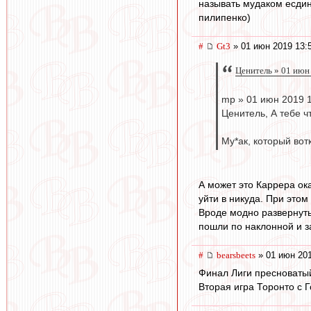
называть мудаком есдин
пилипенко)
#
Gt3
» 01 июн 2019 13:
Ценитель » 01 июн
mp » 01 июн 2019 
Ценитель, А тебе ч
Му*ак, который вот
А может это Каррера ок
уйти в никуда. При этом
Вроде модно развернуть 
пошли по наклонной и з
#
bearsbeets
» 01 июн 201
Финал Лиги пресноватый
Вторая игра Торонто с 