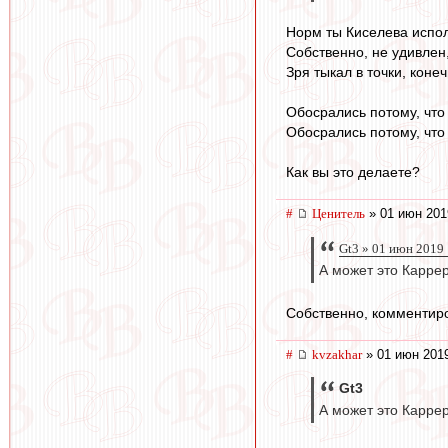
Норм ты Киселева испо
Собственно, не удивлен,
Зря тыкал в точки, конеч
Обосрались потому, что 
Обосрались потому, что 
Как вы это делаете?
#
Ценитель
» 01 июн 201
Gt3 » 01 июн 2019
А может это Каррер
Собственно, комментиро
#
kvzakhar
» 01 июн 2019
Gt3
А может это Карре