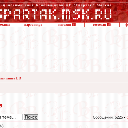
оманда
карта мира
магазин ВВ
гостевая ВВ
ф
вая книга ВВ
19
Сообщений: 5225 •
48