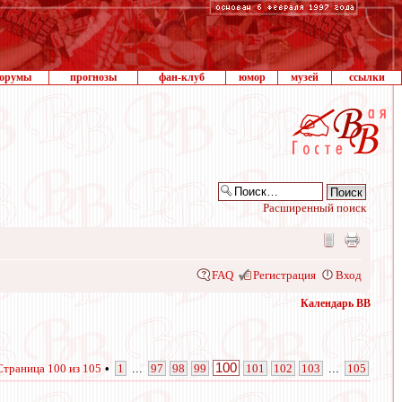
орумы
прогнозы
фан-клуб
юмор
музей
ссылки
Расширенный поиск
FAQ
Регистрация
Вход
Календарь ВВ
100
Страница
100
из
105
•
1
...
97
98
99
101
102
103
...
105