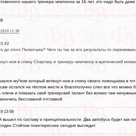
тсвенного нашего тренера чемпиона за 16 лет, это надо быть даже
59
 2019 11:38
10:42
то до этого Пилипчука? Чего ты так за его результаты-то пережива
кнул нож в спину Спартаку и тренеру-чемпиону в критический моме
азался му*ком который воткнул нож в спину своего помощника в тот
 сам остался на тёплом месте и благополучно слил все что можно 
плечи и показать свой тренерский талант без всяких там ненужных
акончись бесславной отставкой.
9 13:59
 вышел по составу и принципиальности. Два автобуса будет как пит
Голден Стэйтом поинтереснее сегодня выглядит.