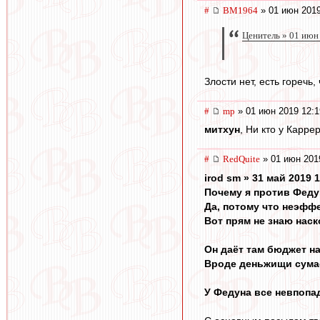
#
BM1964
» 01 июн 2019
Ценитель » 01 июн
Злости нет, есть горечь,
#
mp
» 01 июн 2019 12:1
митхун
, Ни кто у Карре
#
RedQuite
» 01 июн 201
irod sm » 31 май 2019 
Почему я против Феду
Да, потому что неэфф
Вот прям не знаю наск
Он даёт там бюджет на
Вроде деньжищи сумасш
У Федуна все невпопад