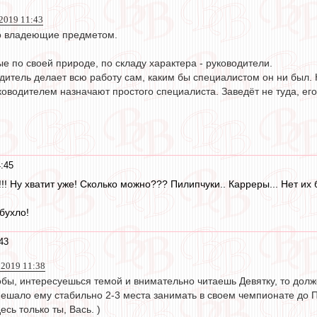
019 11:43
о владеющие предметом.
ые по своей природе, по складу характера - руководители.
одитель делает всю работу сам, каким бы специалистом он ни был. 
ководителем назначают простого специалиста. Заведёт не туда, его
:45
!! Ну хватит уже! Сколько можно??? Пилипчуки.. Карреры... Нет их 
бухло!
43
 2019 11:38
обы, интересуешься темой и внимательно читаешь Девятку, то долже
мешало ему стабильно 2-3 места занимать в своем чемпионате до 
сь только ты, Вась. )