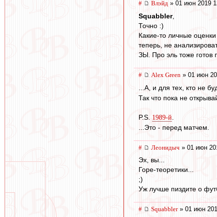
#
Влэйд
» 01 июн 2019 1
Squabbler
,
Точно :)
Какие-то личные оценки
теперь, не анализироват
ЗЫ. Про эль тоже готов 
#
Alex Green
» 01 июн 20
...А, и для тех, кто не
Так что пока не открыва
P.S.
.
1989-й
...Это - перед матчем.
#
Леонидыч
» 01 июн 20
Эх, вы...
Горе-теоретики...
;)
Уж лучше пиздите о футб
#
Squabbler
» 01 июн 201