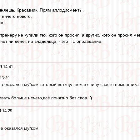
лняешь. Красавчик. Прям аплодисменты.
 ничего нового.
но.
тренеру не купили тех, кого он просил, а других, кого он просил ме
нет ни денег, ни владельца, - это НЕ оправдание.
9 14:41
 13:59
а оказался му*ком который воткнул нож в спину своего помощника
вать больше нечего,всё понятно без слов. ((
 14:29
ра оказался му*ком