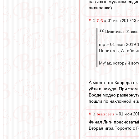
называть мудаком есдин
пилипенко)
#
Gt3
» 01 июн 2019 13:
Ценитель » 01 июн
mp » 01 июн 2019 
Ценитель, А тебе ч
Му*ак, который вот
А может это Каррера ок
уйти в никуда. При этом
Вроде модно развернуть 
пошли по наклонной и з
#
bearsbeets
» 01 июн 201
Финал Лиги пресноватый
Вторая игра Торонто с 