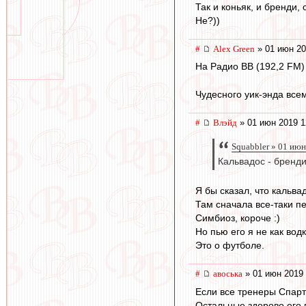
Так и коньяк, и бренди,
Не?))
#
Alex Green
» 01 июн 20
На Радио ВВ (192,2 FM)
Чудесного уик-энда всем
#
Влэйд
» 01 июн 2019 1
Squabbler » 01 июн
Кальвадос - бренд
Я бы сказал, что кальв
Там сначала все-таки пе
Симбиоз, короче :)
Но пью его я не как водк
Это о футболе.
#
авоська
» 01 июн 2019 
Если все тренеры Спарт
Остальные здорово его