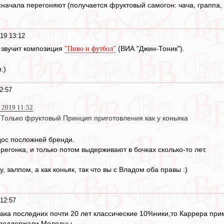
 сначала перегоняют (получается фруктовый самогон: чача, граппа, 
19 13:12
 звучит композиция
(ВИА "Джин-Тоник").
"Пиво и футбол"
:)
2:57
 2019 11:52
иТолько фруктовый Принцип приготовления как у коньяка
адос посложней бренди.
регонка, и только потом выдерживают в бочках сколько-то лет.
у, залпом, а как коньяк, так что вы с Владом оба правы :)
12:57
ака последних почти 20 лет классические 10%ники,то Каррера прим
 поддержали.Молодцы.