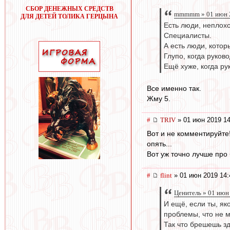
СБОР ДЕНЕЖНЫХ СРЕДСТВ
mmmmm » 01 июн 2
ДЛЯ ДЕТЕЙ ТОЛИКА ГЕРЦЫНА
Есть люди, неплох
Специалисты.
А есть люди, котор
Глупо, когда руков
Ещё хуже, когда ру
Все именно так.
Жму 5.
#
TRIV
» 01 июн 2019 14
Вот и не комментируйте!
опять...
Вот уж точно лучше про 
#
flint
» 01 июн 2019 14:
Ценитель » 01 июн
И ещё, если ты, як
проблемы, что не 
Так что брешешь зде