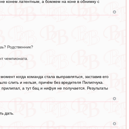
 не конем латентным, а бомжем на коне в обнимку с
ешь? Родственник?
нт чемпионата.
 момент когда команда стала выправляться, заставив его
было слить и нельзя, причём без вредителя Пилипчука.
 прилипал, а тут бац и нифуя не получается. Результаты
ь дать.