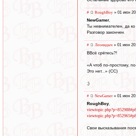
#
RoughBoy
» 01 июн 20
NewGamer
,
Ты невнимателен, да ко 
Разговор закончен.
#
Леонидыч
» 01 июн 20
ВВсё срётесь?!
«А чтоб по-простому, по
Это нет...» (СС)
;)
#
NewGamer
» 01 июн 20
RoughBoy
,
viewtopic.php?p=852988#p
viewtopic.php?p=852965#p
Свои высказывания посм