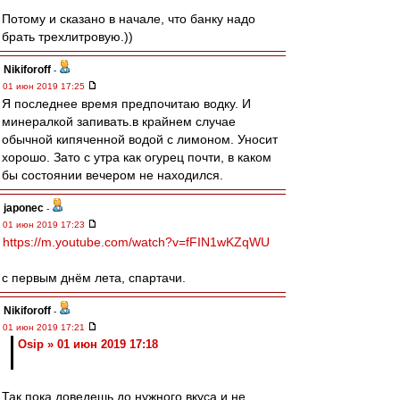
Потому и сказано в начале, что банку надо
брать трехлитровую.))
Nikiforoff
-
01 июн 2019 17:25
Я последнее время предпочитаю водку. И
минералкой запивать.в крайнем случае
обычной кипяченной водой с лимоном. Уносит
хорошо. Зато с утра как огурец почти, в каком
бы состоянии вечером не находился.
japonec
-
01 июн 2019 17:23
https://m.youtube.com/watch?v=fFIN1wKZqWU
с первым днём лета, спартачи.
Nikiforoff
-
01 июн 2019 17:21
Osip » 01 июн 2019 17:18
Так пока доведешь до нужного вкуса и не