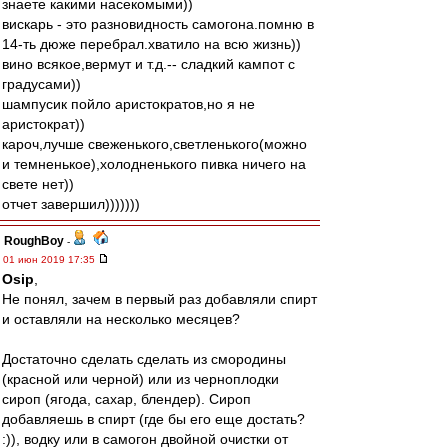
знаете какими насекомыми))
вискарь - это разновидность самогона.помню в
14-ть дюже перебрал.хватило на всю жизнь))
вино всякое,вермут и т.д.-- сладкий кампот с
градусами))
шампусик пойло аристократов,но я не
аристократ))
кароч,лучше свеженького,светленького(можно
и темненькое),холодненького пивка ничего на
свете нет))
отчет завершил)))))))
RoughBoy
-
01 июн 2019 17:35
Osip
,
Не понял, зачем в первый раз добавляли спирт
и оставляли на несколько месяцев?
Достаточно сделать сделать из смородины
(красной или черной) или из черноплодки
сироп (ягода, сахар, блендер). Сироп
добавляешь в спирт (где бы его еще достать?
:)), водку или в самогон двойной очистки от