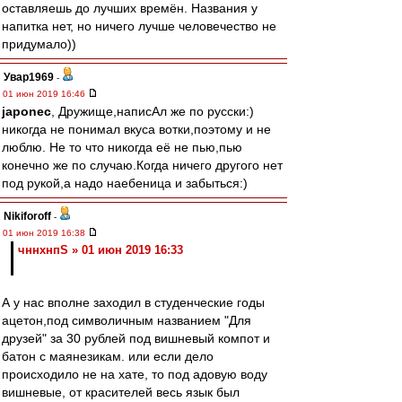
оставляешь до лучших времён. Названия у
напитка нет, но ничего лучше человечество не
придумало))
Увар1969
-
01 июн 2019 16:46
japonec
, Дружище,написАл же по русски:)
никогда не понимал вкуса вотки,поэтому и не
люблю. Не то что никогда её не пью,пью
конечно же по случаю.Когда ничего другого нет
под рукой,а надо наебеница и забыться:)
Nikiforoff
-
01 июн 2019 16:38
чннхнпS » 01 июн 2019 16:33
А у нас вполне заходил в студенческие годы
ацетон,под символичным названием "Для
друзей" за 30 рублей под вишневый компот и
батон с маянезикам. или если дело
происходило не на хате, то под адовую воду
вишневые, от красителей весь язык был