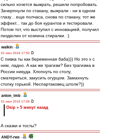
сильно хочется выжрать, решили попробовать.
Зачерпнули по стакану, выжрали - ни в одном
глазу... еще полчаса, снова по стакану, тот же
эффект... так до боя курантов и тестировали.
Потом тот, что выступил с инновацией, получил
пиздюлин от хозяина стиралки. :)
walkin
-
01 июн 2019 17:50
С пивка ты как беременная баба))) Но это х с
ним, ладно. А как же трагизм? Без трагизма в
России никуда. Хлопнуть по столу,
сматериться, закусить огурцом. Замахнуть
стопку горькой. Неспартаковец штоле?))
anton_tmb
-
01 июн 2019 17:49
Osip » 5 минут назад
А сказки и тосты?
ANDY-rws
-