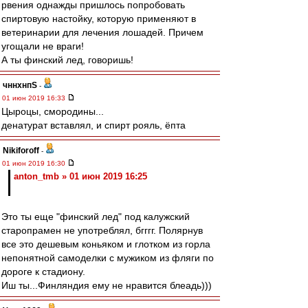
рвения однажды пришлось попробовать
спиртовую настойку, которую применяют в
ветеринарии для лечения лошадей. Причем
угощали не враги!
А ты финский лед, говоришь!
чннхнпS
-
01 июн 2019 16:33
Цыроцы, смородины...
денатурат вставлял, и спирт рояль, ёпта
Nikiforoff
-
01 июн 2019 16:30
anton_tmb » 01 июн 2019 16:25
Это ты еще "финский лед" под калужский
старопрамен не употреблял, бгггг. Полярнув
все это дешевым коньяком и глотком из горла
непонятной самоделки с мужиком из фляги по
дороге к стадиону.
Иш ты...Финляндия ему не нравится блеадь)))