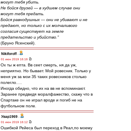
могут тебя убить.
Не бойся друзей — в худшем случае они
могут тебя предать.
Бойся равнодушных — они не убивают и не
предают, но только с их молчаливого
согласия существует на земле
предательство и убийство."
(Бруно Ясенский).
Nikiforoff
-
01 июн 2019 16:16
Ох ты ж епта. Вв сеет смерть, ня.да уж,
неприятно. Но бывает. Мой ровесник. Только у
меня уж за мои 35 таких ровесников столько
полегло.....
Иногда обидно, что их на вв не вспоминают.
Заранее предвидя моралфажество, скажу что в
Спартаке он не играл вроде и погиб не на
футбольном поле.
Увар1969
-
01 июн 2019 16:12
Ошибкой Рейеса был переход в Реал,по моему