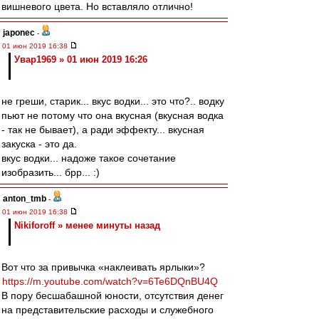
вишневого цвета. Но вставляло отлично!
japonec
-
01 июн 2019 16:38
Увар1969 » 01 июн 2019 16:26
не греши, старик... вкус водки... это что?.. водку
пьют не потому что она вкусная (вкусная водка
- так не бывает), а ради эффекту... вкусная
закуска - это да.
вкус водки... надоже такое сочетание
изобразить... брр... :)
anton_tmb
-
01 июн 2019 16:38
Nikiforoff » менее минуты назад
Вот что за привычка «наклеивать ярлыки»?
https://m.youtube.com/watch?v=6Te6DQnBU4Q
В пору бесшабашной юности, отсутствия денег
на представительские расходы и служебного