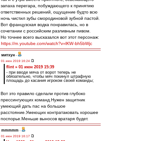
запаха перегара, побуждающего к принятию
ответственных решений, ощущение будто всю
ночь чистил зубы смородиновой зубной пастой.
Вот французская водка понравилась, но в
сочетании с российским разливным пивом.
Но точнее всего высказался вот этот персонаж:
https://m.youtube.com/watch?v=lKW-bh5bWjc
митхун
-
01 июн 2019 16:24
flint » 01 июн 2019 15:39
- при вводе мяча от ворот теперь не
обязательно, чтобы мяч покинул штрафную
площадь до касания игроком своей команды;
Вот это правило сделали против глубоко
прессингующих команд.Нужен защитник
умеющий дать пас на большое
расстояние.Умеющих контратаковать хорошее
поспорье.Меньше выносов вратаря будет.
mmmmm
-
01 июн 2019 16:17