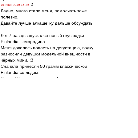
01 июн 2019 15:35
Ладно, много стало меня, помолчать тоже
полезно.
Давайте лучше алкашечку дальше обсуждать.
Лет 7 назад запускался новый вкус водки
Finlandia - смородина.
Меня довелось попасть на дегустацию, водку
разносили девушки модельной внешности в
чёрных мини. :3
Сначала принесли 50 грамм классической
Finlandia со льдом.
Потом 50 грамм клюквенной.
Затем 50 грамм классической с брусничным
соком.
В общем, когда дошло до смородиновой, я уже
вкус не особо различал, но помню, что было
весело.
А однажды я попробовал водку Ciroc, это
премиальная французская водка, которая
прошла 5 этапов очистки.