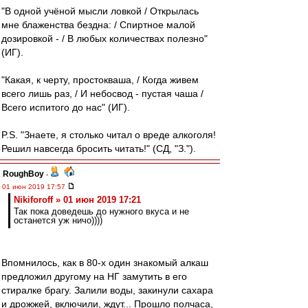
"В одной учёной мысли ловкой / Открылась
мне блаженства бездна: / Спиртное малой
дозировкой - / В любых количествах полезно"
(ИГ).
"Какая, к черту, простокваша, / Когда живем
всего лишь раз, / И небосвод - пустая чаша /
Всего испитого до нас" (ИГ).
P.S. "Знаете, я столько читал о вреде алкоголя!
Решил навсегда бросить читать!" (СД, "З.").
RoughBoy
-
01 июн 2019 17:57
Nikiforoff » 01 июн 2019 17:21
Так пока доведешь до нужного вкуса и не
останется уж ничо))))
Впомнилось, как в 80-х один знакомый алкаш
предложил другому на НГ замутить в его
стиралке брагу. Залили воды, закинули сахара
и дрожжей, включили, ждут... Прошло полчаса,