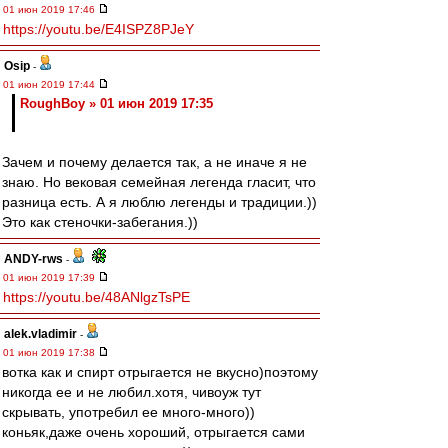
01 июн 2019 17:46
https://youtu.be/E4ISPZ8PJeY
Osip
-
01 июн 2019 17:44
RoughBoy » 01 июн 2019 17:35
Зачем и почему делается так, а не иначе я не
знаю. Но вековая семейная легенда гласит, что
разница есть. А я люблю легенды и традиции.))
Это как стеночки-забегания.))
ANDY-rws
-
01 июн 2019 17:39
https://youtu.be/48ANlgzTsPE
alek.vladimir
-
01 июн 2019 17:38
вотка как и спирт отрыгается не вкусно)поэтому
никогда ее и не любил.хотя, чивоуж тут
скрывать, употребил ее много-много))
коньяк,даже очень хороший, отрыгается сами