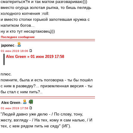
сматериться?я и так матом разговариваю)))
вместо огурца золотая рыпка, то бишь пелядь
холодного копчения :roll:
и вместо стопки горькой запотевшая кружка с
напитком богов...
ну и кто тут несартаковец)))
Последнее сообщение
japonec
-
01 июн 2019 18:06
Alex Green » 01 июн 2019 17:58
плюс.
помните, была и есть поговорка - ты бы пошёл
с ним в разведку?... приземленная версия - ты
бы стал с ним пить?..
Alex Green
-
01 июн 2019 17:58
"Людей давно уже делю - / По слову, тону,
жесту, взгляду - / На тех, кому я сам налью, / И
тех, с кем рядом пить не сяду" (ИГ).