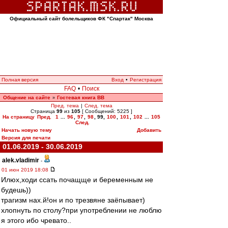
Официальный сайт болельщиков ФК "Спартак" Москва
Полная версия
Вход
•
Регистрация
FAQ
•
Поиск
Общение на сайте
Гостевая книга ВВ
»
Пред. тема
|
След. тема
Страница
99
из
105
[ Сообщений: 5225 ]
На страницу
Пред.
1
...
96
,
97
,
98
,
99
,
100
,
101
,
102
...
105
След.
Начать новую тему
Добавить
Версия для печати
01.06.2019 - 30.06.2019
alek.vladimir
-
01 июн 2019 18:08
Илюх,ходи ссать почащще и беременным не
будешь))
трагизм нах.й!он и по трезвяне заёпывает)
хлопнуть по столу?при употреблении не люблю
я этого ибо чревато..