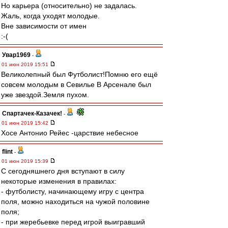
Но карьера (относительно) не задалась.
Жаль, когда уходят молодые.
Вне зависимости от имен
:-(
Увар1969
-
01 июн 2019 15:51
Великолепный был Футболист!Помню его ещё
совсем молодым в Севилье В Арсенале был
уже звездой.Земля пухом.
Спартачек-Казачек!
-
01 июн 2019 15:42
Хосе Антонио Рейес -царствие небесное
flint
-
01 июн 2019 15:39
С сегодняшнего дня вступают в силу
некоторые изменения в правилах:
- футболисту, начинающему игру с центра
поля, можно находиться на чужой половине
поля;
- при жеребьевке перед игрой выигравший