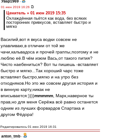
Увар1969
-
01 июн 2019 16:26
Ценитель » 01 июн 2019 15:35
Охлаждённая пьётся как вода, без всяких
посторонних привкусов, вставляет быстро и
мягко
Василий,вот я вкуса водки совсем не
улавливаю,в отличии от той же
чачи,кальвадоса и прочей граппы,поэтому и не
люблю её.В чём изюм Вась,от такого пития?
Чисто наебениться? Вот ты пишешь -вставляет
быстро и мягко...Так хороший чарс тоже
вставляет быстро,мягко и на утро без
отходняков.Но это же совсем другая история и
в винную карту,никак не
вписывается:))))
mmmmm
, Марк,наверное ты
прав,но для меня Серёжа всё равно останется
одним из лучших форвардов Спартака и
другом Фёдора!
Редактировалось 01 июн 2019 16:31
anton_tmb
-