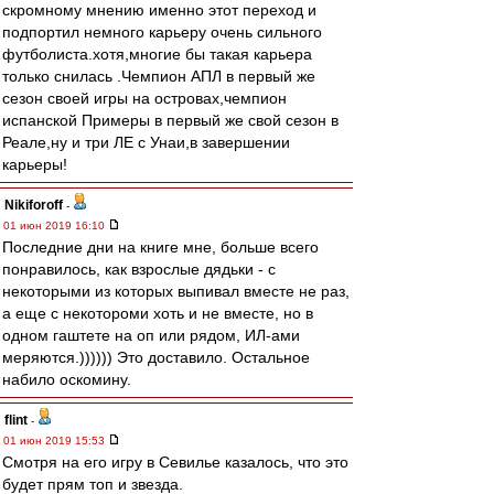
скромному мнению именно этот переход и
подпортил немного карьеру очень сильного
футболиста.хотя,многие бы такая карьера
только снилась .Чемпион АПЛ в первый же
сезон своей игры на островах,чемпион
испанской Примеры в первый же свой сезон в
Реале,ну и три ЛЕ с Унаи,в завершении
карьеры!
Nikiforoff
-
01 июн 2019 16:10
Последние дни на книге мне, больше всего
понравилось, как взрослые дядьки - с
некоторыми из которых выпивал вместе не раз,
а еще с некотороми хоть и не вместе, но в
одном гаштете на оп или рядом, ИЛ-ами
меряются.)))))) Это доставило. Остальное
набило оскомину.
flint
-
01 июн 2019 15:53
Смотря на его игру в Севилье казалось, что это
будет прям топ и звезда.