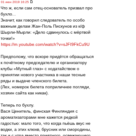
01 июн 2019 16:25
Что ж, если сам отец-основатель призвал про
бухло...
Значит, как говорил следователь по особо
важным делам Жан-Поль Пискунов из к/ф
Шырли-Мырли: «Дело сдвинулось с мёртвой
точки!»
https://m.youtube.com/watch?v=sJFI9FkCu9U
Предположу, что вскоре придётся обращаться
к почётному председателю и организатору
клубы «Мутный глаз» с ходатайством о
принятии нового участника в наши тесные
ряды и выдаче членского билета.
(Лех, номерок билета поприличнее погляди,
хозяин сайта как никак).
Теперь по бухлу.
Вася Ценитель, финская Финляндия с
ароматизаторами мне кажется редкой
гадостью: мало того, что когда пьёшь вкус не
водки, а этих клюкв, брусник или смородины,
так и с утра вместо приятного, освежающего