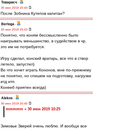
Товарисч
-
30 июн 2019 20:44
После Зобнина Кутепов капитан?
Berloga
-
30 июн 2019 20:43
Понятно, что коням бессмысленно было
наигрывать меньшинство, в судейством в чр,
это им не потребуется.
Игру сделал, конский вратарь, все что в створ
летело, запустил)
Во что хочет играть Кононов, мне по-прежнему
не понятно, но спишем на подготовку, нагрузки
итд итп.
Конееб приятен всегда)
Alekos
-
30 июн 2019 20:40
mmmmm » 30 июн 2019 10:25
Зимовье Зверей очень люблю. И вообще все