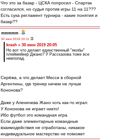
Что это за базар - ЦСКА попросил - Спартак
согласился, но судья против игры 11 на 11???
Есть сука регламент турнира - какие понятия и
базар??
mmmmm
-
30 июн 2019 20:11
krash » 30 июн 2019 20:05
Но вот что делает единственный "якобы"
плеймейкер Джано? У Рассказова тоже все
невпопад.
Серёжа, а что делает Месси в сборной
Аргентины, где тренер ничем не лучше
Кононова?
Даже у Аленичева Жано хоть как-то играл.
У Кононова не играет никто!
Ибо футбол это командная игра.
Если даже элементарные командные
взаимодействия не отработаны, никакое
индивидуальное мастерство не поможет