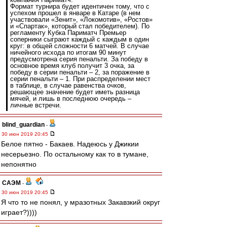
Формат турнира будет идентичен тому, что с
успехом прошел в январе в Катаре (в нем
участвовали «Зенит», «Локомотив», «Ростов»
и «Спартак», который стал победителем). По
регламенту Кубка Париматч Премьер
соперники сыграют каждый с каждым в один
круг: в общей сложности 6 матчей. В случае
ничейного исхода по итогам 90 минут
предусмотрена серия пенальти. За победу в
основное время клуб получит 3 очка, за
победу в серии пенальти – 2, за поражение в
серии пенальти – 1. При распределении мест
в таблице, в случае равенства очков,
решающее значение будет иметь разница
мячей, и лишь в последнюю очередь –
личные встречи.
blind_guardian
-
30 июн 2019 20:45
Белое пятно - Бакаев. Надеюсь у Джикии
несерьезно. По остальному как то в тумане,
непонятно
САЭМ
-
30 июн 2019 20:45
Я что то не понял, у мразотных Закавзкий округ
играет?))))