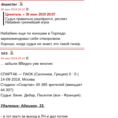
dispatcher
-
30 июн 2019 20:10
Ценитель » 30 июн 2019 20:07
Судья правильно разобрался, респект.
Набабкин грязнейший игрок.
Набабкин еще по юношам в Торпедо
зарекомендовал себя отморозком.
Хорошо, когда судья не знает, кто такой гинер.
SAS
-
30 июн 2019 20:10
... забыли ВВидно уже многие:
СПАРТАК — ПАОК (Салоники, Греция) 0 : 0 (
14-08-2018, Москва
Стадион «Спартак» 40 385 зрителей (вмещает
44 307).
Судьи: Бюке. Дебар, Паселли (все - Франция).
Удаление: Адриано, 33.
- а тот матч за выход в ЛЧ и дал потом