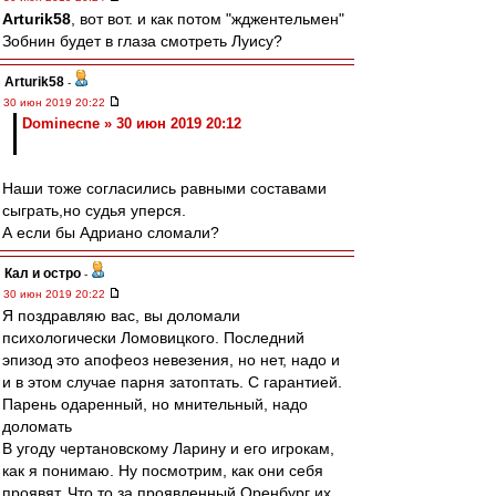
Arturik58
, вот вот. и как потом "жджентельмен"
Зобнин будет в глаза смотреть Луису?
Arturik58
-
30 июн 2019 20:22
Dominecne » 30 июн 2019 20:12
Наши тоже согласились равными составами
сыграть,но судья уперся.
А если бы Адриано сломали?
Кал и остро
-
30 июн 2019 20:22
Я поздравляю вас, вы доломали
психологически Ломовицкого. Последний
эпизод это апофеоз невезения, но нет, надо и
и в этом случае парня затоптать. С гарантией.
Парень одаренный, но мнительный, надо
доломать
В угоду чертановскому Ларину и его игрокам,
как я понимаю. Ну посмотрим, как они себя
проявят. Что то за проявленный Оренбург их