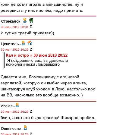
кони не хотят играть в меньшинстве. ну и
резервисты у них ниочём, надо признать.
Стрекалок
-
30 июн 2019 20:31
И тут же третий прилетел))
Ценитель
-
30 июн 2019 20:29
Кал и остро » 30 июн 2019 20:22
Я поздравляю вас, вы доломали
психологически Ломовицкого
Сдаётся мне, Ломовицкому с его новой
зарплатой, которую он выбил через агента,
шантажируя клуб уходом в Локо, настолько пох
на ВВ, насколько это вообще возможно. )
chelas
-
30 июн 2019 20:29
блин, а вот это было красиво! Шикарно пробил.
Dominecne
-
30 июн 2019 20:24