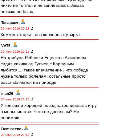
никто не топтал и не заплевывал. Заказа
похоже не было.
Товарисч
-
30 июн 2019 20:22
Комментаторы - два конченных утырка.
VVT5
-
30 июн 2019 20:21
На трибуне Ребров и Ещенко с Акинфеем
сидят, хихикают, Гулиев с Карпиным
лыбится.....такое впечатление , что победа
нужна только болелам, остальные просто
расслабляются на природе.
man26
-
30 июн 2019 20:15
У конюшни хороший повод натренировать игру
в меньшинстве. Чего не довольны? Не
понимаю.
Dominecne
-
30 июн 2019 20:12