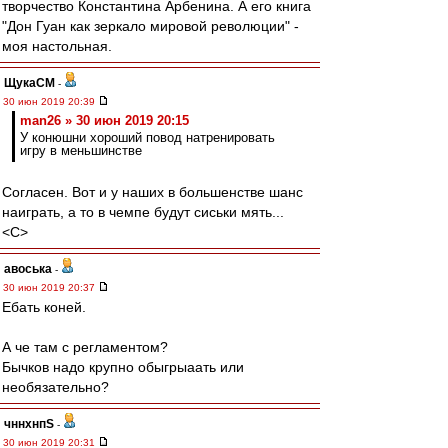
творчество Константина Арбенина. А его книга
"Дон Гуан как зеркало мировой революции" -
моя настольная.
ЩукаСМ
-
30 июн 2019 20:39
man26 » 30 июн 2019 20:15
У конюшни хороший повод натренировать
игру в меньшинстве
Согласен. Вот и у наших в большенстве шанс
наиграть, а то в чемпе будут сиськи мять...
<C>
авоська
-
30 июн 2019 20:37
Ебать коней.
А че там с регламентом?
Бычков надо крупно обыгрыаать или
необязательно?
чннхнпS
-
30 июн 2019 20:31