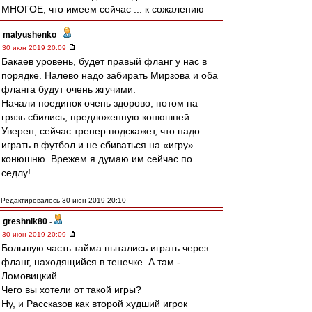
МНОГОЕ, что имеем сейчас ... к сожалению
malyushenko
-
30 июн 2019 20:09
Бакаев уровень, будет правый фланг у нас в
порядке. Налево надо забирать Мирзова и оба
фланга будут очень жгучими.
Начали поединок очень здорово, потом на
грязь сбились, предложенную конюшней.
Уверен, сейчас тренер подскажет, что надо
играть в футбол и не сбиваться на «игру»
конюшню. Врежем я думаю им сейчас по
седлу!
Редактировалось 30 июн 2019 20:10
greshnik80
-
30 июн 2019 20:09
Большую часть тайма пытались играть через
фланг, находящийся в тенечке. А там -
Ломовицкий.
Чего вы хотели от такой игры?
Ну, и Рассказов как второй худший игрок