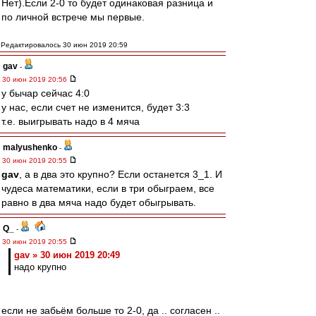
Нет).Если 2-0 то будет одинаковая разница и
по личной встрече мы первые.
Редактировалось 30 июн 2019 20:59
gav
-
30 июн 2019 20:56
у бычар сейчас 4:0
у нас, если счет не изменится, будет 3:3
т.е. выигрывать надо в 4 мяча
malyushenko
-
30 июн 2019 20:55
gav
, а в два это крупно? Если останется 3_1. И
чудеса математики, если в три обыграем, все
равно в два мяча надо будет обыгрывать.
Q_
-
30 июн 2019 20:55
gav » 30 июн 2019 20:49
надо крупно
если не забьём больше то 2-0, да .. согласен ..