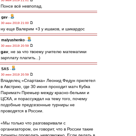
30 июн 2019 21:01
Понсе всё невпопад.
gav
-
30 июн 2019 21:00
ну еще Валерим +3 у ишаков, и шикардос
malyushenko
-
30 июн 2019 20:59
gav
, не за что твоему учителю математики
зарплату платить...)
SAS
-
30 июн 2019 20:59
Владелец «Спартака» Леонид Федун прилетел
в Австрию, где 30 июня проходит матч Кубка
Париматч Премьер между красно-белыми и
ЦСКА, и порассуждал на тему того, почему
подобные предсезонные турниры не
проводятся в России.
«Мы только что разговаривали с
организатором, он говорит, что в России такие
турниры проводить невозможно. Если делать в