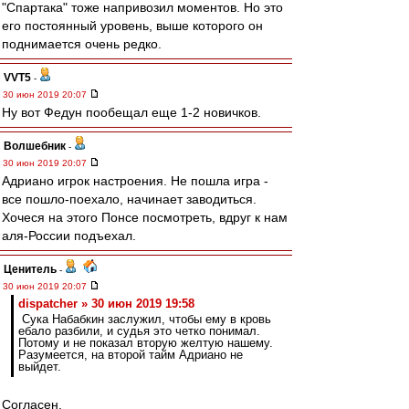
"Спартака" тоже напривозил моментов. Но это
его постоянный уровень, выше которого он
поднимается очень редко.
VVT5
-
30 июн 2019 20:07
Ну вот Федун пообещал еще 1-2 новичков.
Волшебник
-
30 июн 2019 20:07
Адриано игрок настроения. Не пошла игра -
все пошло-поехало, начинает заводиться.
Хочеся на этого Понсе посмотреть, вдруг к нам
аля-России подъехал.
Ценитель
-
30 июн 2019 20:07
dispatcher » 30 июн 2019 19:58
Сука Набабкин заслужил, чтобы ему в кровь
ебало разбили, и судья это четко понимал.
Потому и не показал вторую желтую нашему.
Разумеется, на второй тайм Адриано не
выйдет.
Согласен.