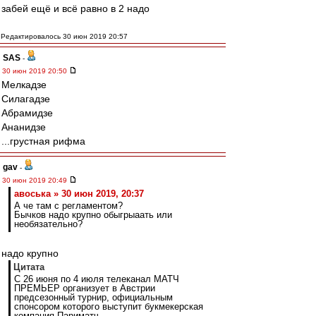
забей ещё и всё равно в 2 надо
Редактировалось 30 июн 2019 20:57
SAS
-
30 июн 2019 20:50
Мелкадзе
Силагадзе
Абрамидзе
Ананидзе
...грустная рифма
gav
-
30 июн 2019 20:49
авоська » 30 июн 2019, 20:37
А че там с регламентом?
Бычков надо крупно обыгрыаать или
необязательно?
надо крупно
Цитата
С 26 июня по 4 июля телеканал МАТЧ
ПРЕМЬЕР организует в Австрии
предсезонный турнир, официальным
спонсором которого выступит букмекерская
компания Париматч.