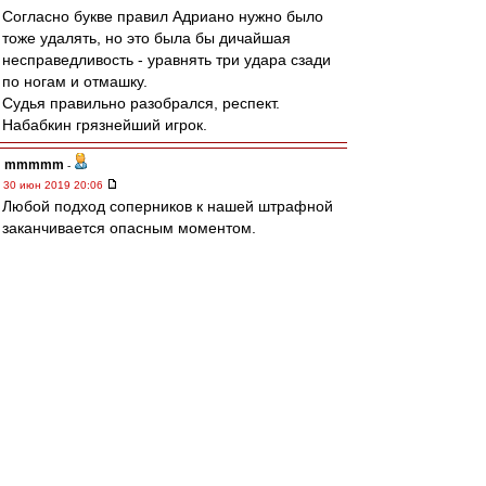
Согласно букве правил Адриано нужно было
тоже удалять, но это была бы дичайшая
несправедливость - уравнять три удара сзади
по ногам и отмашку.
Судья правильно разобрался, респект.
Набабкин грязнейший игрок.
mmmmm
-
30 июн 2019 20:06
Любой подход соперников к нашей штрафной
заканчивается опасным моментом.
Один из них закончился голом.
Полузащитники беспрепятственно дали
проникнуть в штрафную.
Защитники дали сделать прострел вдоль ворот.
Ну, и Айртон "отличился". Вместо выноса,
забил рикошетом от своего.
Фактически, на счету бразильца два голевых
паса на автогол. В ворота ОБЕИХ команд.
Было ли подобное в мировом футболе?
Луис Адриано не любит проигрывать.