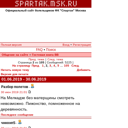
Официальный сайт болельщиков ФК "Спартак" Москва
Полная версия
Вход
•
Регистрация
FAQ
•
Поиск
Общение на сайте
Гостевая книга ВВ
»
Пред. тема
|
След. тема
Страница
2
из
105
[ Сообщений: 5225 ]
На страницу
Пред.
1
,
2
,
3
,
4
,
5
...
105
След.
Начать новую тему
Добавить
Версия для печати
01.06.2019 - 30.06.2019
Разбор полетов
-
30 июн 2019 21:01
На Мелкадзе без матерщины смотреть
невозможно. Пижонство, помноженное на
деревянность.
Последнее сообщение
чннхнпS
-