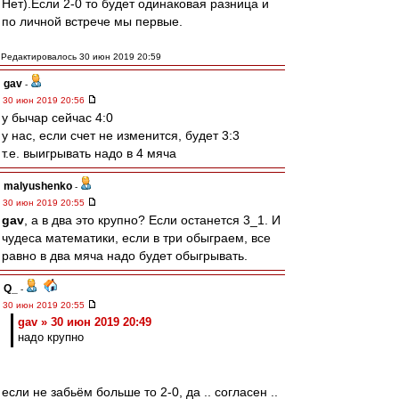
Нет).Если 2-0 то будет одинаковая разница и
по личной встрече мы первые.
Редактировалось 30 июн 2019 20:59
gav
-
30 июн 2019 20:56
у бычар сейчас 4:0
у нас, если счет не изменится, будет 3:3
т.е. выигрывать надо в 4 мяча
malyushenko
-
30 июн 2019 20:55
gav
, а в два это крупно? Если останется 3_1. И
чудеса математики, если в три обыграем, все
равно в два мяча надо будет обыгрывать.
Q_
-
30 июн 2019 20:55
gav » 30 июн 2019 20:49
надо крупно
если не забьём больше то 2-0, да .. согласен ..