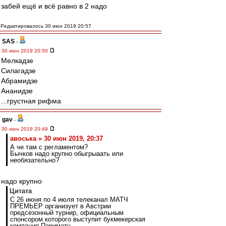
забей ещё и всё равно в 2 надо
Редактировалось 30 июн 2019 20:57
SAS
-
30 июн 2019 20:50
Мелкадзе
Силагадзе
Абрамидзе
Ананидзе
...грустная рифма
gav
-
30 июн 2019 20:49
авоська » 30 июн 2019, 20:37
А че там с регламентом?
Бычков надо крупно обыгрыаать или
необязательно?
надо крупно
Цитата
С 26 июня по 4 июля телеканал МАТЧ
ПРЕМЬЕР организует в Австрии
предсезонный турнир, официальным
спонсором которого выступит букмекерская
компания Париматч.