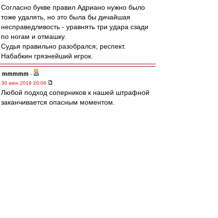
Согласно букве правил Адриано нужно было
тоже удалять, но это была бы дичайшая
несправедливость - уравнять три удара сзади
по ногам и отмашку.
Судья правильно разобрался, респект.
Набабкин грязнейший игрок.
mmmmm
-
30 июн 2019 20:06
Любой подход соперников к нашей штрафной
заканчивается опасным моментом.
Один из них закончился голом.
Полузащитники беспрепятственно дали
проникнуть в штрафную.
Защитники дали сделать прострел вдоль ворот.
Ну, и Айртон "отличился". Вместо выноса,
забил рикошетом от своего.
Фактически, на счету бразильца два голевых
паса на автогол. В ворота ОБЕИХ команд.
Было ли подобное в мировом футболе?
Луис Адриано не любит проигрывать.