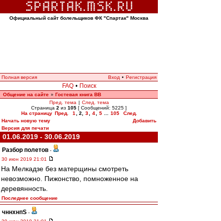
Официальный сайт болельщиков ФК "Спартак" Москва
Полная версия
Вход
•
Регистрация
FAQ
•
Поиск
Общение на сайте
Гостевая книга ВВ
»
Пред. тема
|
След. тема
Страница
2
из
105
[ Сообщений: 5225 ]
На страницу
Пред.
1
,
2
,
3
,
4
,
5
...
105
След.
Начать новую тему
Добавить
Версия для печати
01.06.2019 - 30.06.2019
Разбор полетов
-
30 июн 2019 21:01
На Мелкадзе без матерщины смотреть
невозможно. Пижонство, помноженное на
деревянность.
Последнее сообщение
чннхнпS
-