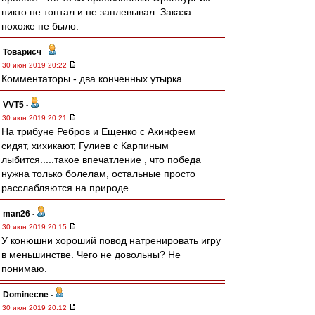
никто не топтал и не заплевывал. Заказа
похоже не было.
Товарисч
-
30 июн 2019 20:22
Комментаторы - два конченных утырка.
VVT5
-
30 июн 2019 20:21
На трибуне Ребров и Ещенко с Акинфеем
сидят, хихикают, Гулиев с Карпиным
лыбится.....такое впечатление , что победа
нужна только болелам, остальные просто
расслабляются на природе.
man26
-
30 июн 2019 20:15
У конюшни хороший повод натренировать игру
в меньшинстве. Чего не довольны? Не
понимаю.
Dominecne
-
30 июн 2019 20:12