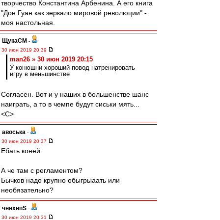
творчество Константина Арбенина. А его книга
"Дон Гуан как зеркало мировой революции" -
моя настольная.
ЩукаСМ
-
30 июн 2019 20:39
man26 » 30 июн 2019 20:15
У конюшни хороший повод натренировать
игру в меньшинстве
Согласен. Вот и у наших в большенстве шанс
наиграть, а то в чемпе будут сиськи мять...
<C>
авоська
-
30 июн 2019 20:37
Ебать коней.
А че там с регламентом?
Бычков надо крупно обыгрыаать или
необязательно?
чннхнпS
-
30 июн 2019 20:31