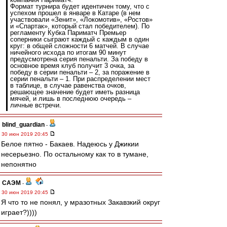
Формат турнира будет идентичен тому, что с
успехом прошел в январе в Катаре (в нем
участвовали «Зенит», «Локомотив», «Ростов»
и «Спартак», который стал победителем). По
регламенту Кубка Париматч Премьер
соперники сыграют каждый с каждым в один
круг: в общей сложности 6 матчей. В случае
ничейного исхода по итогам 90 минут
предусмотрена серия пенальти. За победу в
основное время клуб получит 3 очка, за
победу в серии пенальти – 2, за поражение в
серии пенальти – 1. При распределении мест
в таблице, в случае равенства очков,
решающее значение будет иметь разница
мячей, и лишь в последнюю очередь –
личные встречи.
blind_guardian
-
30 июн 2019 20:45
Белое пятно - Бакаев. Надеюсь у Джикии
несерьезно. По остальному как то в тумане,
непонятно
САЭМ
-
30 июн 2019 20:45
Я что то не понял, у мразотных Закавзкий округ
играет?))))