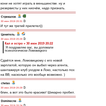
кони не хотят играть в меньшинстве. ну и
резервисты у них ниочём, надо признать.
Стрекалок
-
30 июн 2019 20:31
И тут же третий прилетел))
Ценитель
-
30 июн 2019 20:29
Кал и остро » 30 июн 2019 20:22
Я поздравляю вас, вы доломали
психологически Ломовицкого
Сдаётся мне, Ломовицкому с его новой
зарплатой, которую он выбил через агента,
шантажируя клуб уходом в Локо, настолько пох
на ВВ, насколько это вообще возможно. )
chelas
-
30 июн 2019 20:29
блин, а вот это было красиво! Шикарно пробил.
Dominecne
-
30 июн 2019 20:24