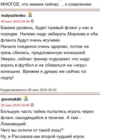
МНОГОЕ, что имеем сейчас ... к сожалению
malyushenko
-
30 июн 2019 20:09
Бакаев уровень, будет правый фланг у нас в
порядке. Налево надо забирать Мирзова и оба
фланга будут очень жгучими.
Начали поединок очень здорово, потом на
грязь сбились, предложенную конюшней.
Уверен, сейчас тренер подскажет, что надо
играть в футбол и не сбиваться на «игру»
конюшню. Врежем я думаю им сейчас по
седлу!
Редактировалось 30 июн 2019 20:10
greshnik80
-
30 июн 2019 20:09
Большую часть тайма пытались играть через
фланг, находящийся в тенечке. А там -
Ломовицкий.
Чего вы хотели от такой игры?
Ну, и Рассказов как второй худший игрок