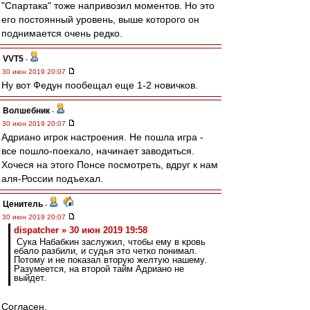
"Спартака" тоже напривозил моментов. Но это
его постоянный уровень, выше которого он
поднимается очень редко.
VVT5
-
30 июн 2019 20:07
Ну вот Федун пообещал еще 1-2 новичков.
Волшебник
-
30 июн 2019 20:07
Адриано игрок настроения. Не пошла игра -
все пошло-поехало, начинает заводиться.
Хочеся на этого Понсе посмотреть, вдруг к нам
аля-России подъехал.
Ценитель
-
30 июн 2019 20:07
dispatcher » 30 июн 2019 19:58
Сука Набабкин заслужил, чтобы ему в кровь
ебало разбили, и судья это четко понимал.
Потому и не показал вторую желтую нашему.
Разумеется, на второй тайм Адриано не
выйдет.
Согласен.