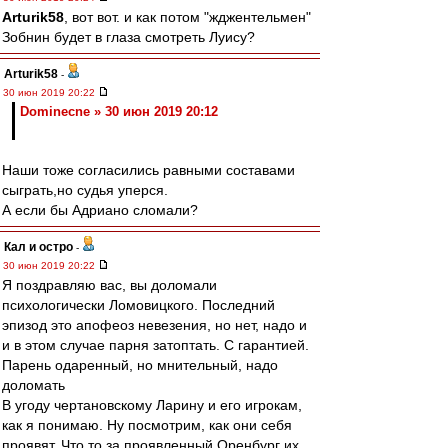
Arturik58
, вот вот. и как потом "жджентельмен"
Зобнин будет в глаза смотреть Луису?
Arturik58
-
30 июн 2019 20:22
Dominecne » 30 июн 2019 20:12
Наши тоже согласились равными составами
сыграть,но судья уперся.
А если бы Адриано сломали?
Кал и остро
-
30 июн 2019 20:22
Я поздравляю вас, вы доломали
психологически Ломовицкого. Последний
эпизод это апофеоз невезения, но нет, надо и
и в этом случае парня затоптать. С гарантией.
Парень одаренный, но мнительный, надо
доломать
В угоду чертановскому Ларину и его игрокам,
как я понимаю. Ну посмотрим, как они себя
проявят. Что то за проявленный Оренбург их