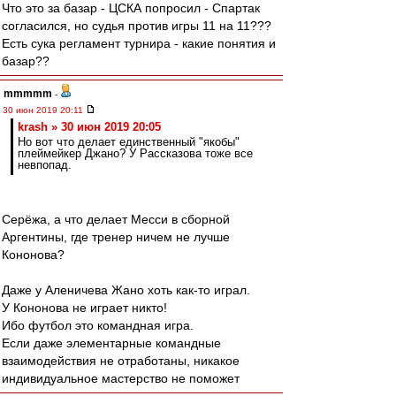
Что это за базар - ЦСКА попросил - Спартак
согласился, но судья против игры 11 на 11???
Есть сука регламент турнира - какие понятия и
базар??
mmmmm
-
30 июн 2019 20:11
krash » 30 июн 2019 20:05
Но вот что делает единственный "якобы"
плеймейкер Джано? У Рассказова тоже все
невпопад.
Серёжа, а что делает Месси в сборной
Аргентины, где тренер ничем не лучше
Кононова?
Даже у Аленичева Жано хоть как-то играл.
У Кононова не играет никто!
Ибо футбол это командная игра.
Если даже элементарные командные
взаимодействия не отработаны, никакое
индивидуальное мастерство не поможет