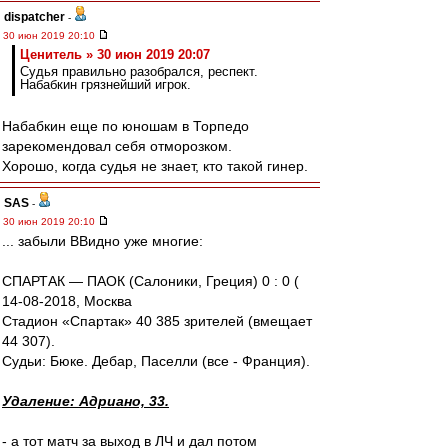
dispatcher
-
30 июн 2019 20:10
Ценитель » 30 июн 2019 20:07
Судья правильно разобрался, респект.
Набабкин грязнейший игрок.
Набабкин еще по юношам в Торпедо
зарекомендовал себя отморозком.
Хорошо, когда судья не знает, кто такой гинер.
SAS
-
30 июн 2019 20:10
... забыли ВВидно уже многие:
СПАРТАК — ПАОК (Салоники, Греция) 0 : 0 (
14-08-2018, Москва
Стадион «Спартак» 40 385 зрителей (вмещает
44 307).
Судьи: Бюке. Дебар, Паселли (все - Франция).
Удаление: Адриано, 33.
- а тот матч за выход в ЛЧ и дал потом