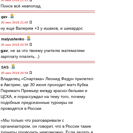
30 июн 2019 21:01
Понсе всё невпопад.
gav
-
30 июн 2019 21:00
ну еще Валерим +3 у ишаков, и шикардос
malyushenko
-
30 июн 2019 20:59
gav
, не за что твоему учителю математики
зарплату платить...)
SAS
-
30 июн 2019 20:59
Владелец «Спартака» Леонид Федун прилетел
в Австрию, где 30 июня проходит матч Кубка
Париматч Премьер между красно-белыми и
ЦСКА, и порассуждал на тему того, почему
подобные предсезонные турниры не
проводятся в России.
«Мы только что разговаривали с
организатором, он говорит, что в России такие
турниры проводить невозможно. Если делать в