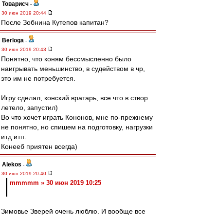
Товарисч
-
30 июн 2019 20:44
После Зобнина Кутепов капитан?
Berloga
-
30 июн 2019 20:43
Понятно, что коням бессмысленно было
наигрывать меньшинство, в судейством в чр,
это им не потребуется.
Игру сделал, конский вратарь, все что в створ
летело, запустил)
Во что хочет играть Кононов, мне по-прежнему
не понятно, но спишем на подготовку, нагрузки
итд итп.
Конееб приятен всегда)
Alekos
-
30 июн 2019 20:40
mmmmm » 30 июн 2019 10:25
Зимовье Зверей очень люблю. И вообще все