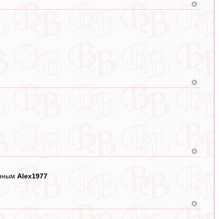
анным
Alex1977