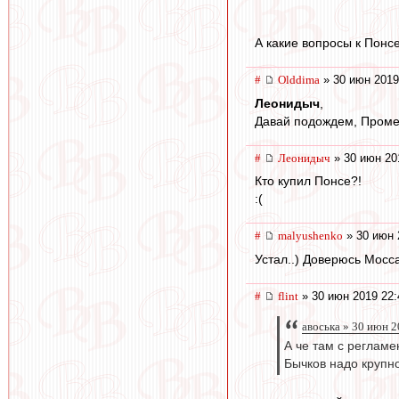
А какие вопросы к Понс
#
Olddima
» 30 июн 2019
Леонидыч
,
Давай подождем, Проме
#
Леонидыч
» 30 июн 20
Кто купил Понсе?!
:(
#
malyushenko
» 30 июн 
Устал..) Доверюсь Мосса
#
flint
» 30 июн 2019 22:
авоська » 30 июн 2
А че там с реглам
Бычков надо крупн