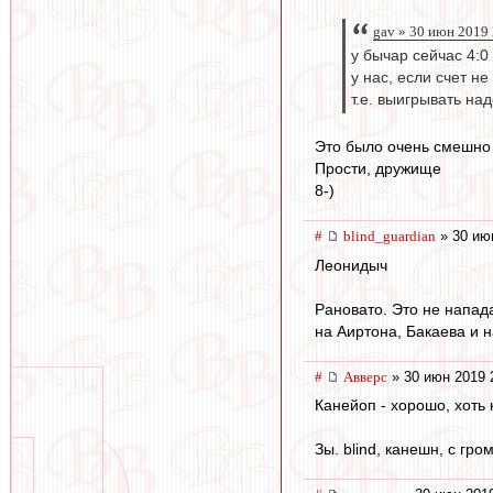
gav » 30 июн 2019
у бычар сейчас 4:0
у нас, если счет не
т.е. выигрывать над
Это было очень смешно
Прости, дружище
8-)
#
blind_guardian
» 30 ию
Леонидыч
Рановато. Это не напад
на Аиртона, Бакаева и н
#
Авверс
» 30 июн 2019 
Канейоп - хорошо, хоть 
Зы. blind, канешн, с гр