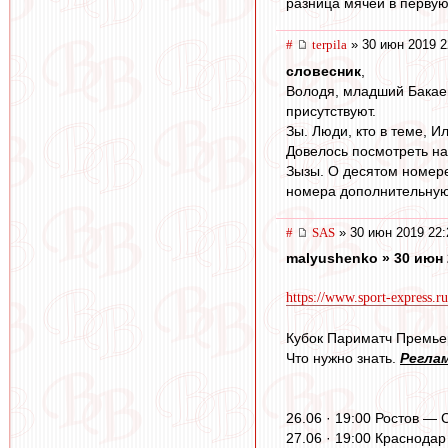
разница мячей в перву
#
terpila
» 30 июн 2019 2
словесник
,
Володя, младший Бакаев
присутствуют.
Зы. Люди, кто в теме, И
Довелось посмотреть на
Зызы. О десятом номере
номера дополнительную о
#
SAS
» 30 июн 2019 22:
malyushenko » 30 июн 
https://www.sport-express.ru/
Кубок Париматч Премье
Что нужно знать.
Регла
26.06 · 19:00 Ростов — С
27.06 · 19:00 Краснодар