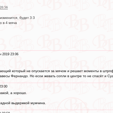
 20:56
 изменится, будет 3:3
о в 4 мяча
н 2019 23:06
ающий который не опускается за мячом и решает моменты в штрп
авесы Фернандо. Но есои жевать сопли в центре то не спасёт и Су
23:00
какой, а хорошо.
омадной выдержкой мужчина.