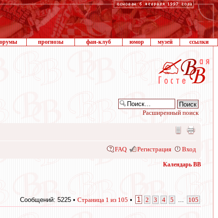
орумы
прогнозы
фан-клуб
юмор
музей
ссылки
Расширенный поиск
FAQ
Регистрация
Вход
Календарь ВВ
1
Сообщений: 5225 •
Страница
1
из
105
•
2
3
4
5
...
105