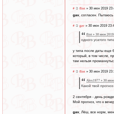
#
flint
» 30 июн 2019 23:
gav
, согласен. Пытаюсь 
#
gav
» 30 июн 2019 23:
flint » 30 июн 2019
одного усатого тип
у типа после даты еще 
который, в том числе, 
там нельзя промахнутьс
#
flint
» 30 июн 2019 23:
Alex1977 » 30 июн
Какой твой прогноз
2 сентября - день рожде
Мой прогноз, что к вече
gav
, Лёш, все норм, мен