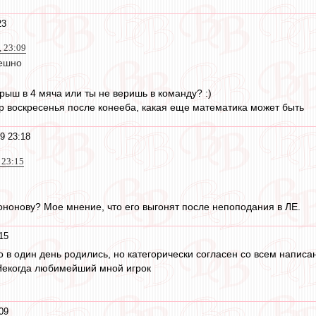
23
, 23:09
мешно
рыш в 4 мяча или ты не веришь в команду? :)
чр воскресенья после конееба, какая еще математика может быть
9 23:18
 23:15
Кононову? Мое мнение, что его выгонят после непоподания в ЛЕ.
15
то в один день родились, но категорически согласен со всем напис
Некогда любимейший мной игрок
09