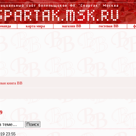
оманда
карта мира
магазин ВВ
гостевая ВВ
ф
вая книга ВВ
19
19 23:55