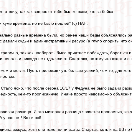
е отвечу, так как вопрос от тебя был ко всем, кто за бойкот.
и хуже времена, но не было подлей" (с) НАН.
реально разные времена были, но ранее наши беды объяснялись ра
 давили судьи и административный ресурс (а глупо спорить, что он
 трагично, так как наоборот - было приятнее побеждать, бороться 
и пенальти никогда не отдаляли от Спартака, потому что азарт и 
жем и могли. Пусть приложив чуть больше усилий, чем те, для ког
жностью.
. Стало ясно, что после сезона 16/17 у Федуна не было задачи разв
ередность, кем-то прописанную. Иначе просто невозможно объяснить
ючевая разница. И эта мизерная разница является пропастью, из-з
А у нас нет! Вот и всё.
адиона вижусь, хотя они тоже почти все за Спартак, хоть и на ВВ не