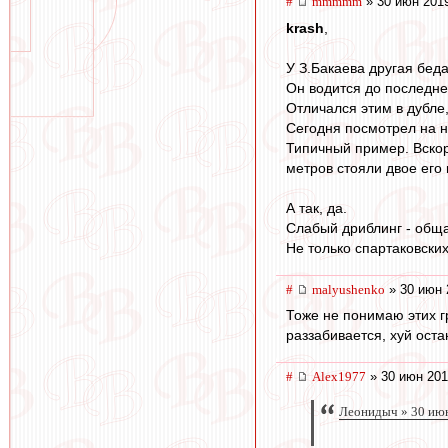
#
mmmmm
» 30 июн 2019
krash
,
У З.Бакаева другая беда
Он водится до последнег
Отличался этим в дубле
Сегодня посмотрел на н
Типичный пример. Вскоре
метров стояли двое его 
А так, да.
Слабый дриблинг - обща
Не только спартаковских
#
malyushenko
» 30 июн 
Тоже не понимаю этих г
раззабивается, хуй ост
#
Alex1977
» 30 июн 201
Леонидыч » 30 июн