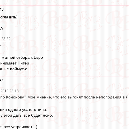
43
сглазить)
40
, 23:32
а
6 матчей отбора к Евро
принимает Питер
я. не поймут-с
32
 2019 23:18
 по Кононову? Мое мнение, что его выгонят после непоподания в Л
ния одного усатого типа.
ру этой даты все будет ясно.
я все устраивает ;-)