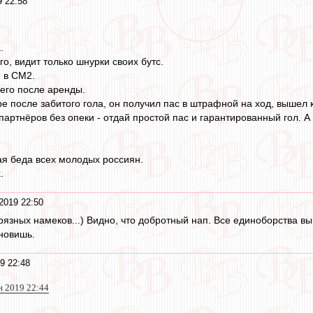
 22:58
.
о, видит только шнурки своих бутс.
, в СМ2.
его после аренды.
 после забитого гола, он получил пас в штрафной на ход, вышел к
партнёров без опеки - отдай простой пас и гарантированный гол. А 
я беда всех молодых россиян.
.
2019 22:50
рязных намеков...) Видно, что добротный нап. Все единоборства вы
ановишь.
9 22:48
 2019 22:44