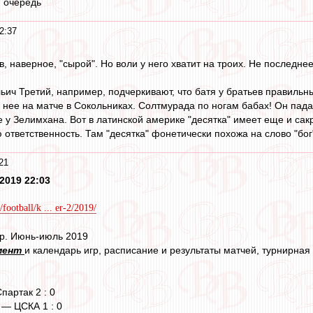
ю очередь
2:37
, наверное, "сырой". Но воли у него хватит на троих. Не последн
льич Третий, например, подчеркивают, что батя у братьев правильны
 нее на матче в Сокольниках. Солтмурада по ногам бабах! Он падае
 у Зелимхана. Вот в латинской америке "десятка" имеет еще и сак
тветственность. Там "десятка" фонетически похожа на слово "бог"
21
2019 22:03
football/k ... er-2/2019/
р. Июнь-июль 2019
мент
и календарь игр, расписание и результаты матчей, турнирная т
партак 2 : 0
 — ЦСКА 1 : 0