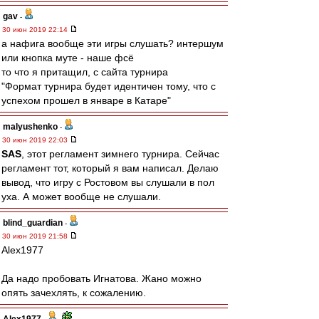
gav
-
30 июн 2019 22:14
а нафига вообще эти игры слушать? интершум
или кнопка муте - наше фсё
то что я притащил, с сайта турнира
"Формат турнира будет идентичен тому, что с
успехом прошел в январе в Катаре"
malyushenko
-
30 июн 2019 22:03
SAS
, этот регламент зимнего турнира. Сейчас
регламент тот, который я вам написал. Делаю
вывод, что игру с Ростовом вы слушали в пол
уха. А может вообще не слушали.
blind_guardian
-
30 июн 2019 21:58
Alex1977
Да надо пробовать Игнатова. Жано можно
опять зачехлять, к сожалению.