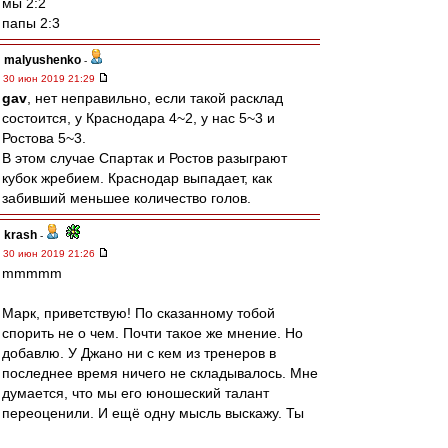
мы 2:2
папы 2:3
malyushenko
-
30 июн 2019 21:29
gav
, нет неправильно, если такой расклад
состоится, у Краснодара 4~2, у нас 5~3 и
Ростова 5~3.
В этом случае Спартак и Ростов разыграют
кубок жребием. Краснодар выпадает, как
забивший меньшее количество голов.
krash
-
30 июн 2019 21:26
mmmmm
Марк, приветствую! По сказанному тобой
спорить не о чем. Почти такое же мнение. Но
добавлю. У Джано ни с кем из тренеров в
последнее время ничего не складывалось. Мне
думается, что мы его юношеский талант
переоценили. И ещё одну мысль выскажу. Ты
не обратил внимание, что НИКТО,