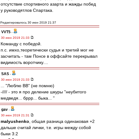
отсутствие спортивного азарта и жажды побед
у руководятлов Спартака.
Редактировалось 30 июн 2019 21:37
VVT5
-
30 июн 2019 21:33
Команду с победой.
п.с. имхо,теоретически судья и третий мог не
засчитать - там Понсе в оффсайте перекрывал
видимость воротчику....
SAS
-
30 июн 2019 21:33
... "Люблю ВВ" (не помню)
-//// - это я про деление шкуры "неубитого
медведя... бррр... быка... "
gav
-
30 июн 2019 21:31
malyushenko
, общая разница одинаковая +2
дальше считай лички, т.е. игры между собой
быки 3:2