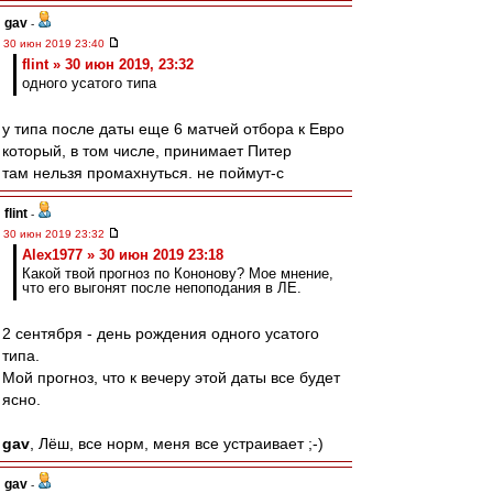
gav
-
30 июн 2019 23:40
flint » 30 июн 2019, 23:32
одного усатого типа
у типа после даты еще 6 матчей отбора к Евро
который, в том числе, принимает Питер
там нельзя промахнуться. не поймут-с
flint
-
30 июн 2019 23:32
Alex1977 » 30 июн 2019 23:18
Какой твой прогноз по Кононову? Мое мнение,
что его выгонят после непоподания в ЛЕ.
2 сентября - день рождения одного усатого
типа.
Мой прогноз, что к вечеру этой даты все будет
ясно.
gav
, Лёш, все норм, меня все устраивает ;-)
gav
-