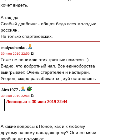
хочет видеть.
А так, да.
Слабый дриблинг - общая беда всех молодых
россиян.
Не только спартаковских.
malyushenko
-
30 июн 2019 22:50
Тоже не понимаю этих грязных намеков...)
Видно, что добротный нап. Все единоборства
выигрывает. Очень старателен и настырен.
Уверен, скоро раззабивается, хуй остановишь.
Alex1977
-
30 июн 2019 22:48
Леонидыч » 30 июн 2019 22:44
А какие вопросы к Понсе, как и к любому
другому нашему нападающему? Они же мячи
вообще не получают.