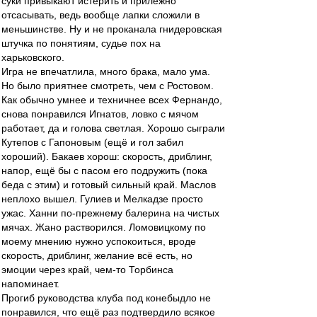
суки привыкают истерить и прилежно
отсасывать, ведь вообще лапки сложили в
меньшинстве. Ну и не проканала гнидеровская
штучка по понятиям, судье пох на
харьковского.
Игра не впечатлила, много брака, мало ума.
Но было приятнее смотреть, чем с Ростовом.
Как обычно умнее и техничнее всех Фернандо,
снова понравился Игнатов, ловко с мячом
работает, да и голова светлая. Хорошо сыграли
Кутепов с Гапоновым (ещё и гол забил
хороший). Бакаев хорош: скорость, дриблинг,
напор, ещё бы с пасом его подружить (пока
беда с этим) и готовый сильный край. Маслов
неплохо вышел. Гулиев и Мелкадзе просто
ужас. Ханни по-прежнему балерина на чистых
мячах. Жано растворился. Ломовицкому по
моему мнению нужно успокоиться, вроде
скорость, дриблинг, желание всё есть, но
эмоции через край, чем-то Торбинса
напоминает.
Прогиб руководства клуба под конебыдло не
понравился, что ещё раз подтвердило всякое