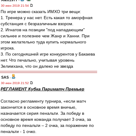
Alex1977
-
30 июн 2019 21:54
По игре можно сказать ИМХО три вещи:
1. Тренера у нас нет. Есть какая то аморфная
субстанция с безразличным взором.
2. Игнатов на позиции "под нападающим"
сильнее и полезнее чем Жанр и Ханни. При
этом желательно туда купить нормального
игрока.
3. По сегодняшней игре конкурентов у Бакаева
нет. Что печально, учитывая уровень
Зелимхана, что он далеко не звезда
SAS
-
30 июн 2019 21:52
РЕГЛАМЕНТ Кубка Париматч Премьер
Согласно регламенту турнира, «если матч
закончится в основное время вничью,
назначается серия пенальти. За победу в
основное время команда получает 3 очка, за
победу по пенальти – 2 очка, за поражение по
пенальти - 1 очко.