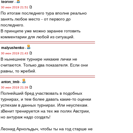
teorver
-
30 июн 2019 21:51
По итогам последнего тура вполне реально
занять любое место - от первого до
последнего.
В принципе уже можно заранее готовить
комментарии для любой из ситуаций.
malyushenko
-
30 июн 2019 21:43
В нынешнем турнире никакие лички не
считаются. Только два показателя. Если они
равны, то жребий.
anton_tmb
-
30 июн 2019 21:39
Полнейший бред участвовать в подобных
турнирах, и тем более давать какие-то оценки
успехам в данных турнирах. Или неуспехам.
зВенит тренируется на тех же полях Австрии,
но антураж надо создать!
Леонид Арнольдыч, чтобы ты на год старше не