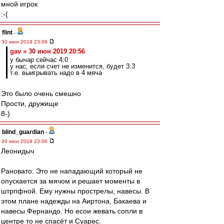
мной игрок
:-(
flint
-
30 июн 2019 23:09
gav » 30 июн 2019 20:56
у бычар сейчас 4:0
у нас, если счет не изменится, будет 3:3
т.е. выигрывать надо в 4 мяча
Это было очень смешно
Прости, дружище
8-)
blind_guardian
-
30 июн 2019 23:06
Леонидыч
Рановато. Это не нападающий который не
опускается за мячом и решает моменты в
штрпфной. Ему нужны прострелы, навесы. В
этом плане надежды на Аиртона, Бакаева и
навесы Фернандо. Но есои жевать сопли в
центре то не спасёт и Суарес.