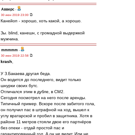
Авверс
-
30 июн 2019 23:00
Канейоп - хорошо, хоть какой, а хорошо.
Зы. blind, канешн, с громадной выдержкой
мужчина.
mmmmm
-
30 июн 2019 22:58
krash
,
У З.Бакаева другая беда.
Он водится до последнего, видит только
шнурки своих бутс.
Отличался этим в дубле, в СМ2.
Сегодня посмотрел на него после аренды.
Типичный пример. Вскоре после забитого гола,
он получил пас в штрафной на ход, вышел к
углу вратарской и пробил в защитника. Хотя в
районе 11 метров стояли двое его партнёров
без опеки - отдай простой пас и
гарантированный гол. А он не видит. Или не