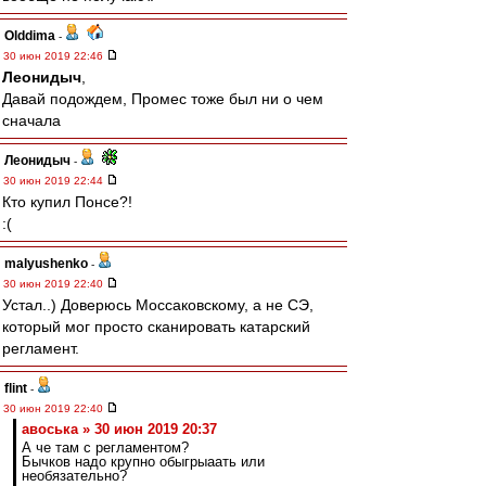
Olddima
-
30 июн 2019 22:46
Леонидыч
,
Давай подождем, Промес тоже был ни о чем
сначала
Леонидыч
-
30 июн 2019 22:44
Кто купил Понсе?!
:(
malyushenko
-
30 июн 2019 22:40
Устал..) Доверюсь Моссаковскому, а не СЭ,
который мог просто сканировать катарский
регламент.
flint
-
30 июн 2019 22:40
авоська » 30 июн 2019 20:37
А че там с регламентом?
Бычков надо крупно обыгрыаать или
необязательно?