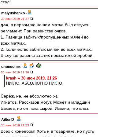
стал!
malyushenko
-
30 июн 2019 21:37
gav
, в первом же нашем матче был озвучен
регламент. При равенстве очков.
1. Разница забитых/пропущенных мячей во
всех матчах.
2. Количество забитых мячей во всех матчах.
В случае равенства этих показателей жребий.
словесник
-
30 июн 2019 21:36
krash » 30 июн 2019, 21:26
НИКТО, АБСОЛЮТНО НИКТО
Серёж, не, не абсолютно :-).
Игнатов, Рассказов могут. Может и младший
Бакаев, но он пока сырой. Извини, что влез.
AiltonD
-
30 июн 2019 21:33
Всех с конеебом! Хоть и в товарняке, но пусть