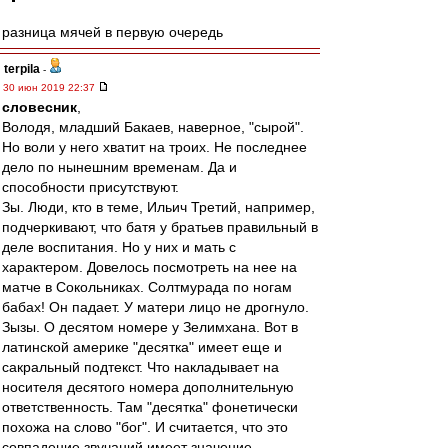
разница мячей в первую очередь
terpila
-
30 июн 2019 22:37
словесник
,
Володя, младший Бакаев, наверное, "сырой".
Но воли у него хватит на троих. Не последнее
дело по нынешним временам. Да и
способности присутствуют.
Зы. Люди, кто в теме, Ильич Третий, например,
подчеркивают, что батя у братьев правильный в
деле воспитания. Но у них и мать с
характером. Довелось посмотреть на нее на
матче в Сокольниках. Солтмурада по ногам
бабах! Он падает. У матери лицо не дрогнуло.
Зызы. О десятом номере у Зелимхана. Вот в
латинской америке "десятка" имеет еще и
сакральный подтекст. Что накладывает на
носителя десятого номера дополнительную
ответственность. Там "десятка" фонетически
похожа на слово "бог". И считается, что это
совпадение звучаний имеет значение.