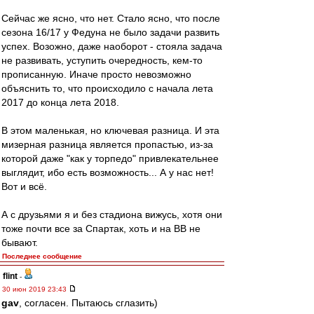
Сейчас же ясно, что нет. Стало ясно, что после
сезона 16/17 у Федуна не было задачи развить
успех. Возожно, даже наоборот - стояла задача
не развивать, уступить очередность, кем-то
прописанную. Иначе просто невозможно
объяснить то, что происходило с начала лета
2017 до конца лета 2018.
В этом маленькая, но ключевая разница. И эта
мизерная разница является пропастью, из-за
которой даже "как у торпедо" привлекательнее
выглядит, ибо есть возможность... А у нас нет!
Вот и всё.
А с друзьями я и без стадиона вижусь, хотя они
тоже почти все за Спартак, хоть и на ВВ не
бывают.
Последнее сообщение
flint
-
30 июн 2019 23:43
gav
, согласен. Пытаюсь сглазить)