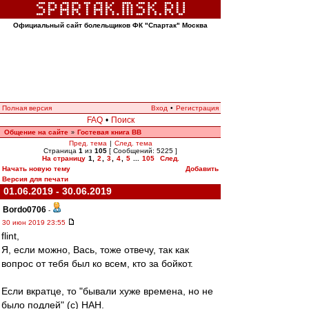
Официальный сайт болельщиков ФК "Спартак" Москва
Полная версия
Вход
•
Регистрация
FAQ
•
Поиск
Общение на сайте
Гостевая книга ВВ
»
Пред. тема
|
След. тема
Страница
1
из
105
[ Сообщений: 5225 ]
На страницу
1
,
2
,
3
,
4
,
5
...
105
След.
Начать новую тему
Добавить
Версия для печати
01.06.2019 - 30.06.2019
Bordo0706
-
30 июн 2019 23:55
flint,
Я, если можно, Вась, тоже отвечу, так как
вопрос от тебя был ко всем, кто за бойкот.
Если вкратце, то "бывали хуже времена, но не
было подлей" (с) НАН.