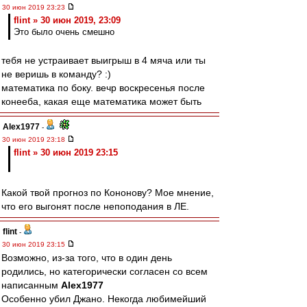
30 июн 2019 23:23
flint » 30 июн 2019, 23:09
Это было очень смешно
тебя не устраивает выигрыш в 4 мяча или ты
не веришь в команду? :)
математика по боку. вечр воскресенья после
конееба, какая еще математика может быть
Alex1977
-
30 июн 2019 23:18
flint » 30 июн 2019 23:15
Какой твой прогноз по Кононову? Мое мнение,
что его выгонят после непоподания в ЛЕ.
flint
-
30 июн 2019 23:15
Возможно, из-за того, что в один день
родились, но категорически согласен со всем
написанным
Alex1977
Особенно убил Джано. Некогда любимейший