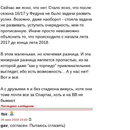
Сейчас же ясно, что нет. Стало ясно, что после
сезона 16/17 у Федуна не было задачи развить
успех. Возожно, даже наоборот - стояла задача
не развивать, уступить очередность, кем-то
прописанную. Иначе просто невозможно
объяснить то, что происходило с начала лета
2017 до конца лета 2018.
В этом маленькая, но ключевая разница. И эта
мизерная разница является пропастью, из-за
которой даже "как у торпедо" привлекательнее
выглядит, ибо есть возможность... А у нас нет!
Вот и всё.
А с друзьями я и без стадиона вижусь, хотя они
тоже почти все за Спартак, хоть и на ВВ не
бывают.
Последнее сообщение
flint
-
30 июн 2019 23:43
gav
, согласен. Пытаюсь сглазить)