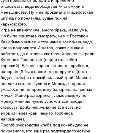
суки привыкают истерить и прилежно
отсасывать, ведь вообще лапки сложили в
меньшинстве. Ну и не проканала гнидеровская
штучка по понятиям, судье пох на
харьковского.
Игра не впечатлила, много брака, мало ума.
Но было приятнее смотреть, чем с Ростовом.
Как обычно умнее и техничнее всех Фернандо,
снова понравился Игнатов, ловко с мячом
работает, да и голова светлая. Хорошо сыграли
Кутепов с Гапоновым (ещё и гол забил
хороший). Бакаев хорош: скорость, дриблинг,
напор, ещё бы с пасом его подружить (пока
беда с этим) и готовый сильный край. Маслов
неплохо вышел. Гулиев и Мелкадзе просто
ужас. Ханни по-прежнему балерина на чистых
мячах. Жано растворился. Ломовицкому по
моему мнению нужно успокоиться, вроде
скорость, дриблинг, желание всё есть, но
эмоции через край, чем-то Торбинса
напоминает.
Прогиб руководства клуба под конебыдло не
понравился, что ещё раз подтвердило всякое