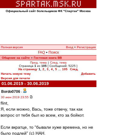
Официальный сайт болельщиков ФК "Спартак" Москва
Полная версия
Вход
•
Регистрация
FAQ
•
Поиск
Общение на сайте
Гостевая книга ВВ
»
Пред. тема
|
След. тема
Страница
1
из
105
[ Сообщений: 5225 ]
На страницу
1
,
2
,
3
,
4
,
5
...
105
След.
Начать новую тему
Добавить
Версия для печати
01.06.2019 - 30.06.2019
Bordo0706
-
30 июн 2019 23:55
flint,
Я, если можно, Вась, тоже отвечу, так как
вопрос от тебя был ко всем, кто за бойкот.
Если вкратце, то "бывали хуже времена, но не
было подлей" (с) НАН.