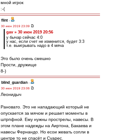
мной игрок
:-(
flint
-
30 июн 2019 23:09
gav » 30 июн 2019 20:56
у бычар сейчас 4:0
у нас, если счет не изменится, будет 3:3
т.е. выигрывать надо в 4 мяча
Это было очень смешно
Прости, дружище
8-)
blind_guardian
-
30 июн 2019 23:06
Леонидыч
Рановато. Это не нападающий который не
опускается за мячом и решает моменты в
штрпфной. Ему нужны прострелы, навесы. В
этом плане надежды на Аиртона, Бакаева и
навесы Фернандо. Но есои жевать сопли в
центре то не спасёт и Суарес.