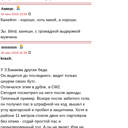
Авверс
-
30 июн 2019 23:00
Канейоп - хорошо, хоть какой, а хорошо.
Зы. blind, канешн, с громадной выдержкой
мужчина.
mmmmm
-
30 июн 2019 22:58
krash
,
У З.Бакаева другая беда.
Он водится до последнего, видит только
шнурки своих бутс.
Отличался этим в дубле, в СМ2.
Сегодня посмотрел на него после аренды.
Типичный пример. Вскоре после забитого гола,
он получил пас в штрафной на ход, вышел к
углу вратарской и пробил в защитника. Хотя в
районе 11 метров стояли двое его партнёров
без опеки - отдай простой пас и
гарантированный гол. А он не видит. Или не