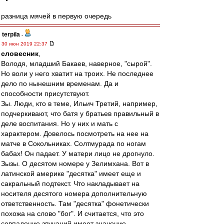
разница мячей в первую очередь
terpila
-
30 июн 2019 22:37
словесник
,
Володя, младший Бакаев, наверное, "сырой".
Но воли у него хватит на троих. Не последнее
дело по нынешним временам. Да и
способности присутствуют.
Зы. Люди, кто в теме, Ильич Третий, например,
подчеркивают, что батя у братьев правильный в
деле воспитания. Но у них и мать с
характером. Довелось посмотреть на нее на
матче в Сокольниках. Солтмурада по ногам
бабах! Он падает. У матери лицо не дрогнуло.
Зызы. О десятом номере у Зелимхана. Вот в
латинской америке "десятка" имеет еще и
сакральный подтекст. Что накладывает на
носителя десятого номера дополнительную
ответственность. Там "десятка" фонетически
похожа на слово "бог". И считается, что это
совпадение звучаний имеет значение.