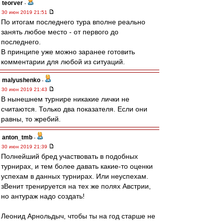
teorver
-
30 июн 2019 21:51
По итогам последнего тура вполне реально
занять любое место - от первого до
последнего.
В принципе уже можно заранее готовить
комментарии для любой из ситуаций.
malyushenko
-
30 июн 2019 21:43
В нынешнем турнире никакие лички не
считаются. Только два показателя. Если они
равны, то жребий.
anton_tmb
-
30 июн 2019 21:39
Полнейший бред участвовать в подобных
турнирах, и тем более давать какие-то оценки
успехам в данных турнирах. Или неуспехам.
зВенит тренируется на тех же полях Австрии,
но антураж надо создать!
Леонид Арнольдыч, чтобы ты на год старше не