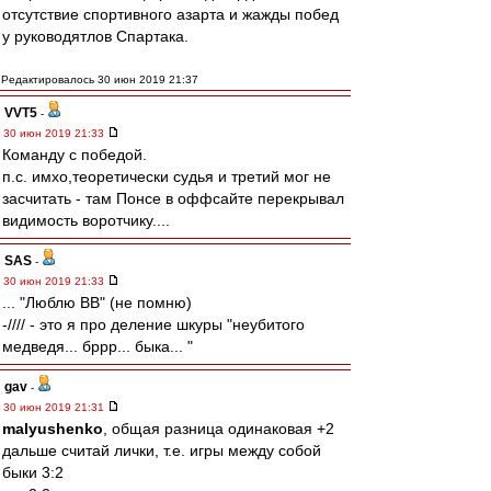
отсутствие спортивного азарта и жажды побед
у руководятлов Спартака.
Редактировалось 30 июн 2019 21:37
VVT5
-
30 июн 2019 21:33
Команду с победой.
п.с. имхо,теоретически судья и третий мог не
засчитать - там Понсе в оффсайте перекрывал
видимость воротчику....
SAS
-
30 июн 2019 21:33
... "Люблю ВВ" (не помню)
-//// - это я про деление шкуры "неубитого
медведя... бррр... быка... "
gav
-
30 июн 2019 21:31
malyushenko
, общая разница одинаковая +2
дальше считай лички, т.е. игры между собой
быки 3:2