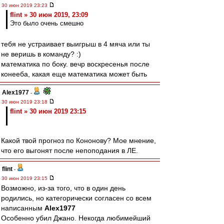
30 июн 2019 23:23
flint » 30 июн 2019, 23:09
Это было очень смешно
тебя не устраивает выигрыш в 4 мяча или ты
не веришь в команду? :)
математика по боку. вечр воскресенья после
конееба, какая еще математика может быть
Alex1977
-
30 июн 2019 23:18
flint » 30 июн 2019 23:15
Какой твой прогноз по Кононову? Мое мнение,
что его выгонят после непоподания в ЛЕ.
flint
-
30 июн 2019 23:15
Возможно, из-за того, что в один день
родились, но категорически согласен со всем
написанным
Alex1977
Особенно убил Джано. Некогда любимейший