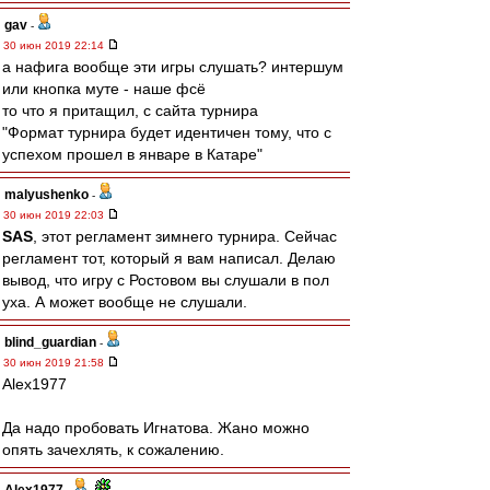
gav
-
30 июн 2019 22:14
а нафига вообще эти игры слушать? интершум
или кнопка муте - наше фсё
то что я притащил, с сайта турнира
"Формат турнира будет идентичен тому, что с
успехом прошел в январе в Катаре"
malyushenko
-
30 июн 2019 22:03
SAS
, этот регламент зимнего турнира. Сейчас
регламент тот, который я вам написал. Делаю
вывод, что игру с Ростовом вы слушали в пол
уха. А может вообще не слушали.
blind_guardian
-
30 июн 2019 21:58
Alex1977
Да надо пробовать Игнатова. Жано можно
опять зачехлять, к сожалению.