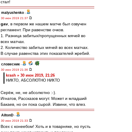
стал!
malyushenko
-
30 июн 2019 21:37
gav
, в первом же нашем матче был озвучен
регламент. При равенстве очков.
1. Разница забитых/пропущенных мячей во
всех матчах.
2. Количество забитых мячей во всех матчах.
В случае равенства этих показателей жребий.
словесник
-
30 июн 2019 21:36
krash » 30 июн 2019, 21:26
НИКТО, АБСОЛЮТНО НИКТО
Серёж, не, не абсолютно :-).
Игнатов, Рассказов могут. Может и младший
Бакаев, но он пока сырой. Извини, что влез.
AiltonD
-
30 июн 2019 21:33
Всех с конеебом! Хоть и в товарняке, но пусть