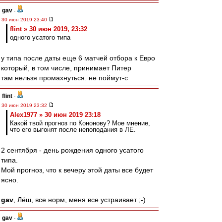
gav
-
30 июн 2019 23:40
flint » 30 июн 2019, 23:32
одного усатого типа
у типа после даты еще 6 матчей отбора к Евро
который, в том числе, принимает Питер
там нельзя промахнуться. не поймут-с
flint
-
30 июн 2019 23:32
Alex1977 » 30 июн 2019 23:18
Какой твой прогноз по Кононову? Мое мнение,
что его выгонят после непоподания в ЛЕ.
2 сентября - день рождения одного усатого
типа.
Мой прогноз, что к вечеру этой даты все будет
ясно.
gav
, Лёш, все норм, меня все устраивает ;-)
gav
-