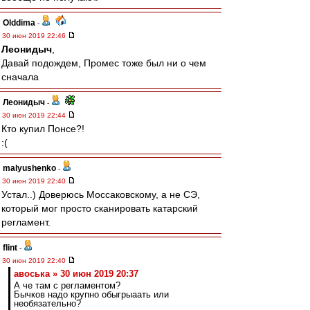
Olddima
-
30 июн 2019 22:46
Леонидыч
,
Давай подождем, Промес тоже был ни о чем
сначала
Леонидыч
-
30 июн 2019 22:44
Кто купил Понсе?!
:(
malyushenko
-
30 июн 2019 22:40
Устал..) Доверюсь Моссаковскому, а не СЭ,
который мог просто сканировать катарский
регламент.
flint
-
30 июн 2019 22:40
авоська » 30 июн 2019 20:37
А че там с регламентом?
Бычков надо крупно обыгрыаать или
необязательно?