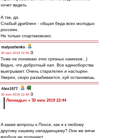
хочет видеть.
А так, да.
Слабый дриблинг - общая беда всех молодых
россиян.
Не только спартаковских.
malyushenko
-
30 июн 2019 22:50
Тоже не понимаю этих грязных намеков...)
Видно, что добротный нап. Все единоборства
выигрывает. Очень старателен и настырен.
Уверен, скоро раззабивается, хуй остановишь.
Alex1977
-
30 июн 2019 22:48
Леонидыч » 30 июн 2019 22:44
А какие вопросы к Понсе, как и к любому
другому нашему нападающему? Они же мячи
вообще не получают.