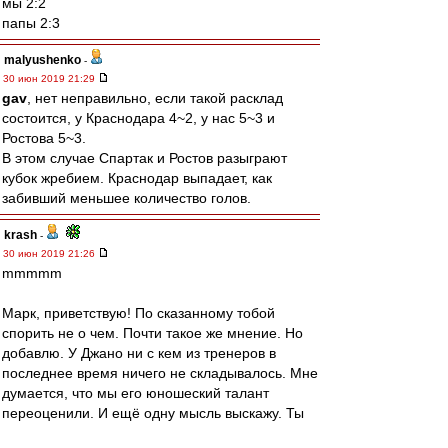
мы 2:2
папы 2:3
malyushenko
-
30 июн 2019 21:29
gav
, нет неправильно, если такой расклад
состоится, у Краснодара 4~2, у нас 5~3 и
Ростова 5~3.
В этом случае Спартак и Ростов разыграют
кубок жребием. Краснодар выпадает, как
забивший меньшее количество голов.
krash
-
30 июн 2019 21:26
mmmmm
Марк, приветствую! По сказанному тобой
спорить не о чем. Почти такое же мнение. Но
добавлю. У Джано ни с кем из тренеров в
последнее время ничего не складывалось. Мне
думается, что мы его юношеский талант
переоценили. И ещё одну мысль выскажу. Ты
не обратил внимание, что НИКТО,