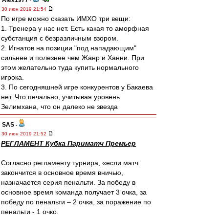
Alex1977
-
30 июн 2019 21:54
По игре можно сказать ИМХО три вещи:
1. Тренера у нас нет. Есть какая то аморфная
субстанция с безразличным взором.
2. Игнатов на позиции "под нападающим"
сильнее и полезнее чем Жанр и Ханни. При
этом желательно туда купить нормального
игрока.
3. По сегодняшней игре конкурентов у Бакаева
нет. Что печально, учитывая уровень
Зелимхана, что он далеко не звезда
SAS
-
30 июн 2019 21:52
РЕГЛАМЕНТ Кубка Париматч Премьер
Согласно регламенту турнира, «если матч
закончится в основное время вничью,
назначается серия пенальти. За победу в
основное время команда получает 3 очка, за
победу по пенальти – 2 очка, за поражение по
пенальти - 1 очко.