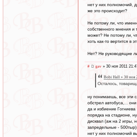
нет у них полномочий, 
же это происходит?
Не потому ли, что именн
собственного мнения и т
может? Не потому ли, ч
хоть как-то вертится в 
Нет? Не руководящие ли
#
gav
» 30 ноя 2011 21:4
Bobi Hall » 30 ноя
Осталось, товарищ
ну понимаешь, все эти 
обстрел автобуса,... о
да и избиение Гогниева
порядка на стадионе, н
дисквал (аж на 2 игры,
запредельные - 500тыр)
нет у них полномочий в