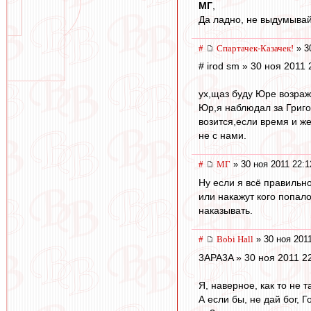
МГ
,
Да ладно, не выдумывай
#
Спартачек-Казачек!
» 3
# irod sm » 30 ноя 2011 
ух,щаз буду Юре возража
Юр,я наблюдал за Григо
возится,если время и ж
не с нами.
#
МГ
» 30 ноя 2011 22:1
Ну если я всё правильно
или накажут кого попал
наказывать.
#
Bobi Hall
» 30 ноя 2011
3APA3A » 30 ноя 2011 2
Я, наверное, как то не 
А если бы, не дай бог, 