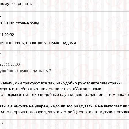
 нему все решить.
5
о в ЭТОЙ стране живу
11 22:32
осмос послать, на встречу с гуманоидами.
4
я 2011 23:00
к удобно их руководителям?
гниевым, они трактуют все так, как удобно руководителям страны
суждать и требовать от них становиться д'Артаньянами
кто покрывает многие подобные случаи (вне стадионов, в том числе)
ниевым я нифига не уверен, надо ли его раздувать. а не выползет л
 чего сгоряча наговорил, за что и огреб (тех, кто его мутузил, осу
19