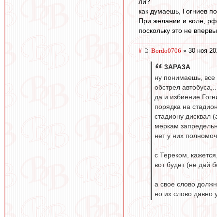
ли?
как думаешь, Гогниев п
При желании и воле, рфс
поскольку это не вперв
#
Bordo0706
» 30 ноя 20
3APA3A
ну понимаешь, все 
обстрел автобуса,.
да и избиение Гог
порядка на стадион
стадиону дисквал (
меркам запредельн
нет у них полномо
с Тереком, кажетс
вот будет (не дай 
а свое слово должн
но их слово давно 