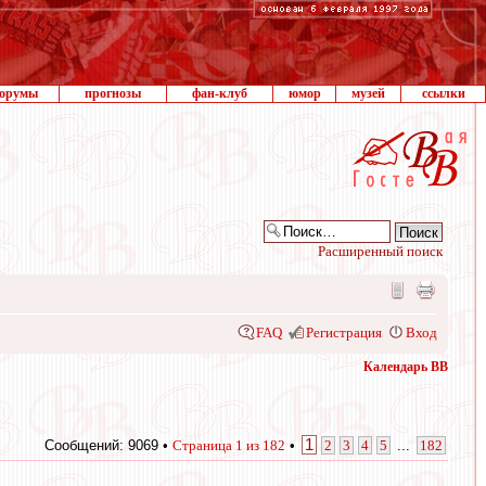
орумы
прогнозы
фан-клуб
юмор
музей
ссылки
Расширенный поиск
FAQ
Регистрация
Вход
Календарь ВВ
1
Сообщений: 9069 •
Страница
1
из
182
•
2
3
4
5
...
182