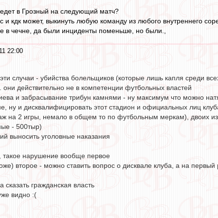
оедет в Грозный на следующий матч?
 и кдк может, выкинуть любую команду из любого внутреннего соре
ые в чечне, да были инциденты поменьше, но были.,
11 22:00
эти случаи - убийства болельщиков (которые лишь капля среди все
.. они действительно не в компетенции футбольных властей
ниева и забрасывание трибун камнями - ну максимум что можно на
е, ну и дисквалифицировать этот стадион и официальных лиц клуба
аж на 2 игры, немало в общем то по футбольным меркам), двоих из
ые - 500тыр)
чий выносить уголовные наказания
я, такое нарушение вообще первое
боже) второе - можно ставить вопрос о дисквале клуба, а на перв
а сказать гражданская власть
уже видно :(