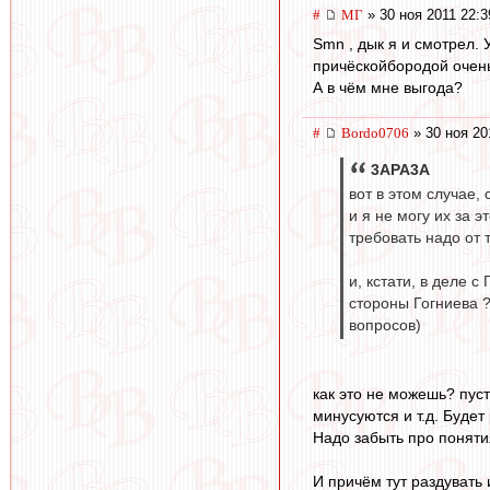
#
МГ
» 30 ноя 2011 22:3
Smn , дык я и смотрел. 
причёскойбородой очен
А в чём мне выгода?
#
Bordo0706
» 30 ноя 20
3APA3A
вот в этом случае,
и я не могу их за 
требовать надо от 
и, кстати, в деле 
стороны Гогниева ?
вопросов)
как это не можешь? пуст
минусуются и т.д. Будет
Надо забыть про понятия
И причём тут раздувать