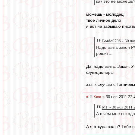
как это не можешь?
можешь - молодец
твое личное дело
я вот не забываю писат
Bordo0706 » 30 но
Надо взять закон Р
решить.
Да, надо взять. Закон. 
функционеры
з.ы. к случаю с Гогниев
#
Smn
» 30 ноя 2011 22:
МГ » 30 ноя 2011 
А в чём мне выгод
А я откуда знаю? Тебе в