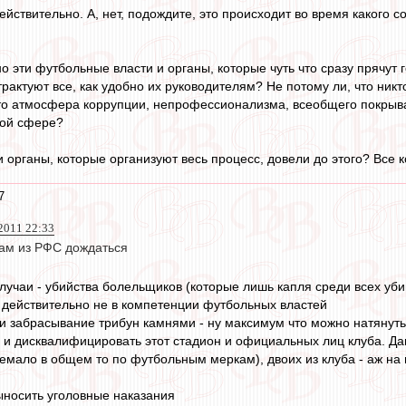
действительно. А, нет, подождите, это происходит во время какого
о эти футбольные власти и органы, которые чуть что сразу прячут 
рактуют все, как удобно их руководителям? Не потому ли, что никт
то атмосфера коррупции, непрофессионализма, всеобщего покрыват
этой сфере?
 органы, которые организуют весь процесс, довели до этого? Все
7
 2011 22:33
ам из РФС дождаться
случаи - убийства болельщиков (которые лишь капля среди всех уби
ни действительно не в компетенции футбольных властей
 и забрасывание трибун камнями - ну максимум что можно натянут
у и дисквалифицировать этот стадион и официальных лиц клуба. Дак
 немало в общем то по футбольным меркам), двоих из клуба - аж н
ыносить уголовные наказания