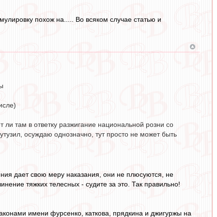
мулировку похож на..... Во всяком случае статью и
ны
исле)
зет ли там в ответку разжигание национальной розни со
 мутузил, осуждаю однозначно, тут просто не может быть
ления дает свою меру наказания, они не плюсуются, не
чинение тяжких телесных - судите за это. Так правильно!
законами имени фурсенко, каткова, прядкина и джигуржы на