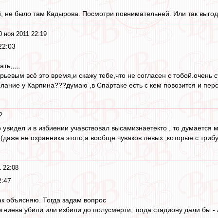
, не было там Кадырова. Посмотри повнимательней. Или так выго
0 ноя 2011 22:19
22:03
ть,,,,,
рьевым всё это время,и скажу тебе,что не согласен с тобой.очень 
елание у Карпина???думаю ,в Спартаке есть с кем повозится и перс
2
 увидел и в избиении учавствовал высамизнаетекто , то думается м
о(даже не охранника этого,а вообще чуваков левых ,которые с триб
 22:08
2:47
так объясняю. Тогда задам вопрос
Гогниева убили или избили до полусмерти, тогда стадиону дали бы - А