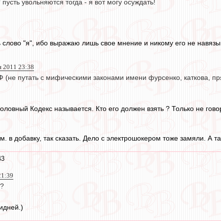
 пусть увольняются тогда - я вот могу осуждать!
ь слово "я", ибо выражаю лишь свое мнение и никому его не навяз
я 2011 23:38
Ф (не путать с мифическими законами имени фурсенко, каткова, пр
Уголовный Кодекс называется. Кто его должен взять ? Только не гов
ым. в добавку, так сказать. Дело с электрошокером тоже замяли. А 
43
21:39
а?
идней.)