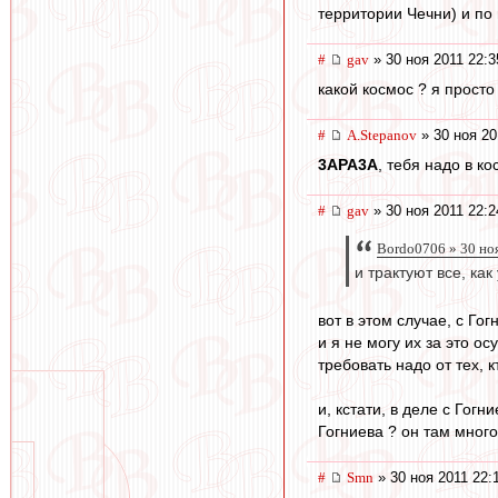
территории Чечни) и по
#
gav
» 30 ноя 2011 22:3
какой космос ? я прост
#
A.Stepanov
» 30 ноя 20
3APA3A
, тебя надо в к
#
gav
» 30 ноя 2011 22:2
Bordo0706 » 30 но
и трактуют все, ка
вот в этом случае, с Го
и я не могу их за это о
требовать надо от тех, 
и, кстати, в деле с Гог
Гогниева ? он там много
#
Smn
» 30 ноя 2011 22: