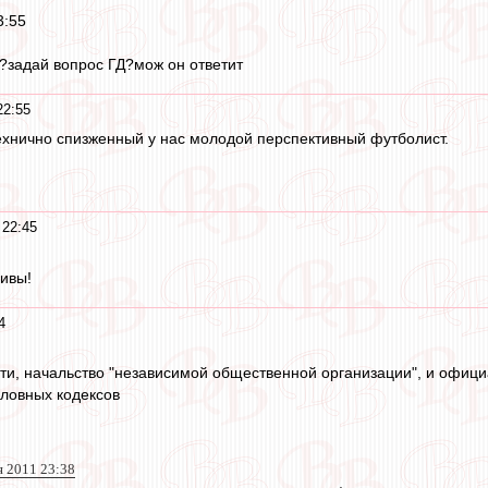
3:55
?задай вопрос ГД?мож он ответит
22:55
ехнично спизженный у нас молодой перспективный футболист.
 22:45
ливы!
4
ти, начальство "независимой общественной организации", и офици
оловных кодексов
я 2011 23:38