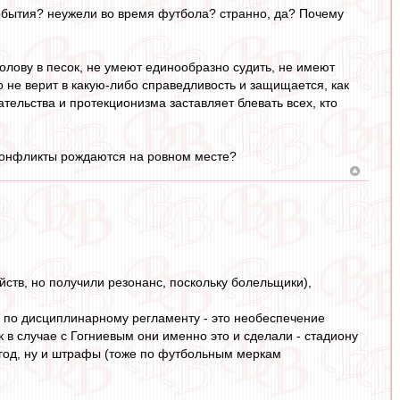
 события? неужели во время футбола? странно, да? Почему
голову в песок, не умеют единообразно судить, не имеют
о не верит в какую-либо справедливость и защищается, как
ельства и протекционизма заставляет блевать всех, кто
 конфликты рождаются на ровном месте?
йств, но получили резонанс, поскольку болельщики),
ь по дисциплинарному регламенту - это необеспечение
 в случае с Гогниевым они именно это и сделали - стадиону
а год, ну и штрафы (тоже по футбольным меркам