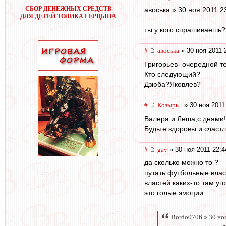
СБОР ДЕНЕЖНЫХ СРЕДСТВ
авоська » 30 ноя 2011 2
ДЛЯ ДЕТЕЙ ТОЛИКА ГЕРЦЫНА
ты у кого спрашиваешь?
#
авоська
» 30 ноя 2011 
Григорьев- очередной т
Кто следующий?
Дзюба?Яковлев?
#
Козырь_
» 30 ноя 2011
Валера и Леша,с днями!
Будьте здоровы и счаст
#
gav
» 30 ноя 2011 22:4
да сколько можно то ?
путать футбольные влас
властей каких-то там уг
это голые эмоции
Bordo0706 » 30 но