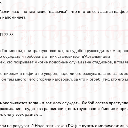
9
Увеличивал ,но там такие "шашечки" , что я готов согласится на фор
ь напоминает.
11 22:38
 с Гогниевым, они трактуют все так, как удобно руководителям стра
это осуждать и требовать от них становиться д'Артаньянами
тех, кто покрывает многие подобные случаи (вне стадионов, в том ч
с Гогниевым я нифига не уверен, надо ли его раздувать. а не выпол
 он там много чего сгоряча наговорил, за что и огреб (тех, кто его
ь увольняются тогда - я вот могу осуждать! Любой состав преступ
 разжигание - судите за разжигание, есть групповое избиение и при
, они у всех разные...
 или не раздувать? Надо взять закон РФ (не путать с мифическими 