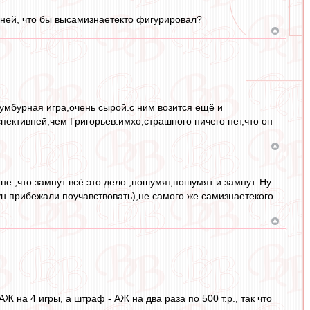
дней, что бы высамизнаетекто фигурировал?
сумбурная игра,очень сырой.с ним возится ещё и
пективней,чем Григорьев.имхо,страшного ничего нет,что он
не ,что замнут всё это дело ,пошумят,пошумят и замнут. Ну
ун прибежали поучавствовать),не самого же самизнаетекого
Ж на 4 игры, а штраф - АЖ на два раза по 500 т.р., так что