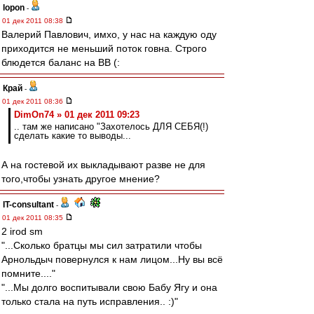
lopon
-
01 дек 2011 08:38
Валерий Павлович, имхо, у нас на каждую оду
приходится не меньший поток говна. Строго
блюдется баланс на ВВ (:
Край
-
01 дек 2011 08:36
DimOn74 » 01 дек 2011 09:23
.. там же написано "Захотелось ДЛЯ СЕБЯ(!)
сделать какие то выводы...
А на гостевой их выкладывают разве не для
того,чтобы узнать другое мнение?
IT-consultant
-
01 дек 2011 08:35
2 irod sm
"...Сколько братцы мы сил затратили чтобы
Арнольдыч повернулся к нам лицом...Ну вы всё
помните...."
"...Мы долго воспитывали свою Бабу Ягу и она
только стала на путь исправления.. :)"