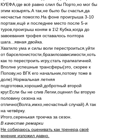
КУЕФА,где всё равно слил бы Порто,но мог бы
этим козырять.А так,не было бы счастья,да
несчастье помогло.На фоне проигрыша 3-10
портам,ещё и последнее место после 5-и
туров,проигрыш коням в 1\2 Кубка,когда до
завоевания трофея оставалось полтора
шага...явная двойка.
Хватило ума и силы воли перестроиться,уйти
от барселонистости,бразилозависимости,хоть
как то перестроить игру,стать прагматичней.
Вполне успешные трансферы(это, скорее к
Попову,но ВГК его начальник,потому тоже в
доле).Нормальная летняя
подготовка,хороший,добротный второй
круг.Если бы не слив Легии,оценил бы вторую
половину сезона на
отлично(Волга,имхо,несчастный случай).А так
на четвёрку.
Итого,серенькая троечка за сезон.
В качестве ремарки
Не собираюсь оценивать как тренера,своё
мнение изложил давно.