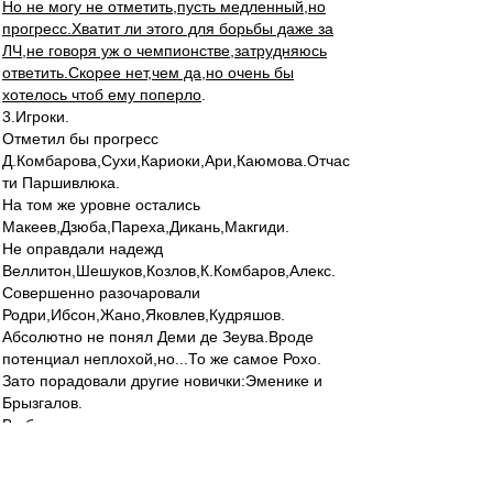
Но не могу не отметить,пусть медленный,но
прогресс.Хватит ли этого для борьбы даже за
ЛЧ,не говоря уж о чемпионстве,затрудняюсь
ответить.Скорее нет,чем да,но очень бы
хотелось чтоб ему поперло
.
3.Игроки.
Отметил бы прогресс
Д.Комбарова,Сухи,Кариоки,Ари,Каюмова.Отчас
ти Паршивлюка.
На том же уровне остались
Макеев,Дзюба,Пареха,Дикань,Макгиди.
Не оправдали надежд
Веллитон,Шешуков,Козлов,К.Комбаров,Алекс.
Совершенно разочаровали
Родри,Ибсон,Жано,Яковлев,Кудряшов.
Абсолютно не понял Деми де Зеува.Вроде
потенциал неплохой,но...То же самое Рохо.
Зато порадовали другие новички:Эменике и
Брызгалов.
В общем,очень неровно,тоже не выше троечки
.Хотя по потенциалу и мастерству,эта команда
ни в чем не уступает ни коням,ни Зениту,ни
Рубину.Только в сыгранности и постановке