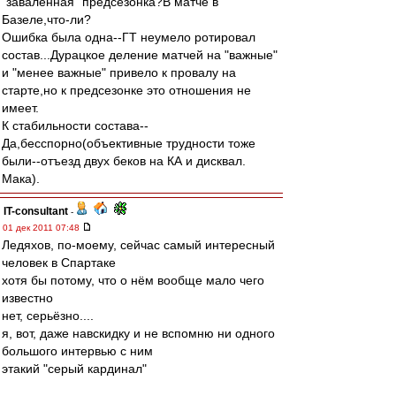
"заваленная" предсезонка?В матче в
Базеле,что-ли?
Ошибка была одна--ГТ неумело ротировал
состав...Дурацкое деление матчей на "важные"
и "менее важные" привело к провалу на
старте,но к предсезонке это отношения не
имеет.
К стабильности состава--
Да,бесспорно(объективные трудности тоже
были--отъезд двух беков на КА и дисквал.
Мака).
IT-consultant
-
01 дек 2011 07:48
Ледяхов, по-моему, сейчас самый интересный
человек в Спартаке
хотя бы потому, что о нём вообще мало чего
известно
нет, серьёзно....
я, вот, даже навскидку и не вспомню ни одного
большого интервью с ним
этакий "серый кардинал"