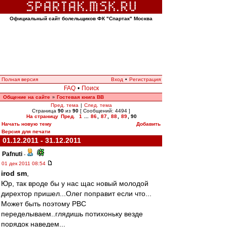
Официальный сайт болельщиков ФК "Спартак" Москва
Полная версия
Вход
•
Регистрация
FAQ
•
Поиск
Общение на сайте
Гостевая книга ВВ
»
Пред. тема
|
След. тема
Страница
90
из
90
[ Сообщений: 4494 ]
На страницу
Пред.
1
...
86
,
87
,
88
,
89
,
90
Начать новую тему
Добавить
Версия для печати
01.12.2011 - 31.12.2011
Pafnuti
-
01 дек 2011 08:54
irod sm
,
Юр, так вроде бы у нас щас новый молодой
дирехтор пришел...Олег поправит если что...
Может быть поэтому РВС
переделываем..глядишь потихоньку везде
порядок наведем...