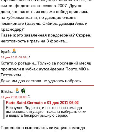
считая федотовского сезона-2007. Другое
дело, что аж пять из восьми побед пришлись
на кубковые матчи, не дающие очков в
чемпионате (Базель, Сибирь, дважды Аякс и
Краснодар)"
Разве ж это заваленная предсезонка? Скорее,
неготовность играть на 3 фронта....
Край
-
01 дек 2011 08:09
Кстати,о ротации...Только за последний месяц
проиграли в кубках аутсайдерам Порто,МЮ и
Тоттенхем...
Даже им два состава не удалось набрать.
Ehidna
-
01 дек 2011 08:06
Paris Saint-Germain » 01 дек 2011 06:02
Вернулся Ледяхов, и постепенно команда
выправила ситуацию - начала набирать очки
и выдала беспроигрышную серию,
Постепенно выправлять ситуацию команда