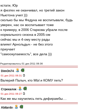
кстати, Юр
я фезтех не оканчивал, но третий закон
Ньютона учил )))
сколько бы мы Федуна не воспитывали, будь
уверен, нас он воспитывает тоже
к примеру, в 2006 Старкова убрали после
нормального сезона в 2005-ом
сейчас мы и 4-ому месту рады
влияет Арнольдыч - не без этого
приучает
"самоокупаемость", все дела )))
Редактировалось 01 дек 2011 08:36
DimOn74
-
01 дек 2011 08:31
Валерий Палыч, кто МЫ и КОМУ петь?
Стрекалок
-
01 дек 2011 08:27
Как же мы научились петь дифирамбы....
Abilardo
-