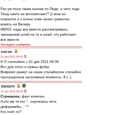
Раз уж пола такая пьянка по Леде, а чего тода
Тишу никто не вспомигнает?:)) мож он
освоился и к осени тоже начал грамотно
влиять на Валеру.
ИМХО, надо все вместе рассматривать,
тренерский штаб на то и штаб, что работают
все вместе.
Последнее сообщение
irod sm
-
01 дек 2011 08:52
# IT-consultant » 01 дек 2011 09:35
Вот для этого и нужны фобы.
Вовремя укажут на наши случайно/не случайно
пропущенные негативные моменты. 8-) ;)
DimOn74
-
01 дек 2011 08:48
Стрекалок
, факт конечно.
А кто же те кто "...научились петь
дифирамбы...."?
Кто поёт то?