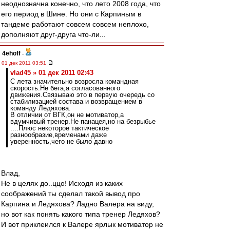
неоднозначна конечно, что лето 2008 года, что
его период в Шине. Но они с Карпиным в
тандеме работают совсем совсем неплохо,
дополняют друг-друга что-ли...
4ehoff
-
01 дек 2011 03:51
vlad45 » 01 дек 2011 02:43
С лета значительно возросла командная
скорость.Не бега,а согласованного
движения.Связываю это в первую очередь со
стабилизацией состава и возвращением в
команду Ледяхова.
В отличии от ВГК,он не мотиватор,а
вдумчивый тренер.Не панацея,но на безрыбье
....Плюс некоторое тактическое
разнообразие,временами даже
уверенность,чего не было давно
Влад,
Не в целях до..ццо! Исходя из каких
соображений ты сделал такой вывод про
Карпина и Ледяхова? Ладно Валера на виду,
но вот как понять какого типа тренер Ледяхов?
И вот приклеился к Валере ярлык мотиватор не