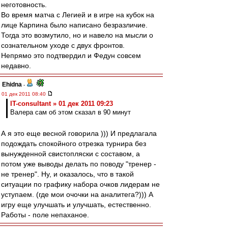
неготовность.
Во время матча с Легией и в игре на кубок на
лице Карпина было написано безразличие.
Тогда это возмутило, но и навело на мысли о
сознательном уходе с двух фронтов.
Непрямо это подтвердил и Федун совсем
недавно.
Ehidna
-
01 дек 2011 08:40
IT-consultant » 01 дек 2011 09:23
Валера сам об этом сказал в 90 минут
А я это еще весной говорила ))) И предлагала
подождать спокойного отрезка турнира без
вынужденной свистопляски с составом, а
потом уже выводы делать по поводу "тренер -
не тренер". Ну, и оказалось, что в такой
ситуации по графику набора очков лидерам не
уступаем. (где мои очочки на аналитега?))) А
игру еще улучшать и улучшать, естественно.
Работы - поле непаханое.