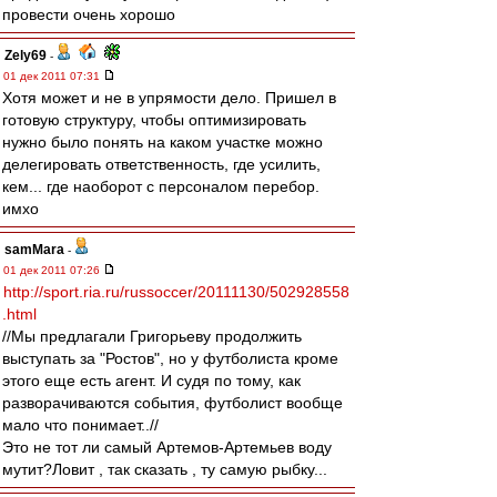
провести очень хорошо
Zely69
-
01 дек 2011 07:31
Хотя может и не в упрямости дело. Пришел в
готовую структуру, чтобы оптимизировать
нужно было понять на каком участке можно
делегировать ответственность, где усилить,
кем... где наоборот с персоналом перебор.
имхо
samMara
-
01 дек 2011 07:26
http://sport.ria.ru/russoccer/20111130/502928558
.html
//Мы предлагали Григорьеву продолжить
выступать за "Ростов", но у футболиста кроме
этого еще есть агент. И судя по тому, как
разворачиваются события, футболист вообще
мало что понимает..//
Это не тот ли самый Артемов-Артемьев воду
мутит?Ловит , так сказать , ту самую рыбку...