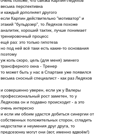
очень похоже, что связка Карпин-Ледяхов
весьма перспективна
и каждый дополняет другого
если Карпин действительно "мотиватор" и
этакий "бульдозер", то Ледяхов похоже
аналитик, хороший тактик, лучше понимает
тренировочный процесс
ещё раз: это только гипотеза
но под ней всё таки есть какие-то основания
поэтому
уж коль скоро, цель (для меня) зимнего
трансферного окна - Тренер
то может быть у нас в Спартаке уже появился
весьма сносный специалист - как раз Ледяхов
и совершенно уверен, если уж у Валеры
профессиональный рост заметен, то у
Ледяхова он и подавно происходит - а это
очень интересно
и если им обоим удастся добиться синергии от
собственных положительных сторон, сгладить
недостатки и неумения друг друга, то
предсезонку могут они (вот, именно вдвоём!)