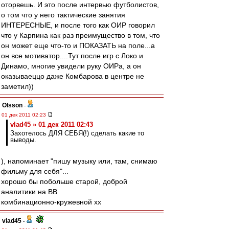
оторвешь. И это после интервью футболистов,
о том что у него тактические занятия
ИНТЕРЕСНЫЕ, и после того как ОИР говорил
что у Карпина как раз преимущество в том, что
он может еще что-то и ПОКАЗАТЬ на поле...а
он все мотиватор....Тут после игр с Локо и
Динамо, многие увидели руку ОИРа, а он
оказываеццо даже Комбарова в центре не
заметил))
Olsson
-
01 дек 2011 02:23
vlad45 » 01 дек 2011 02:43
Захотелось ДЛЯ СЕБЯ(!) сделать какие то
выводы.
), напоминает "пишу музыку или, там, снимаю
фильму для себя"...
хорошо бы побольше старой, доброй
аналитики на ВВ
комбинационно-кружевной хх
vlad45
-