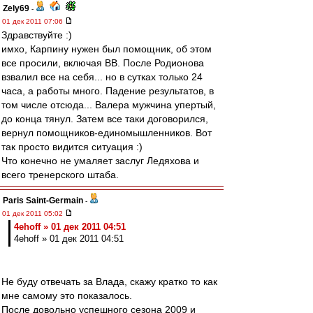
Zely69
-
01 дек 2011 07:06
Здравствуйте :)
имхо, Карпину нужен был помощник, об этом
все просили, включая ВВ. После Родионова
взвалил все на себя... но в сутках только 24
часа, а работы много. Падение результатов, в
том числе отсюда... Валера мужчина упертый,
до конца тянул. Затем все таки договорился,
вернул помощников-единомышленников. Вот
так просто видится ситуация :)
Что конечно не умаляет заслуг Ледяхова и
всего тренерского штаба.
Paris Saint-Germain
-
01 дек 2011 05:02
4ehoff » 01 дек 2011 04:51
4ehoff » 01 дек 2011 04:51
Не буду отвечать за Влада, скажу кратко то как
мне самому это показалось.
После довольно успешного сезона 2009 и