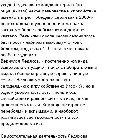
ухода Ледяхова, команда потеряла (по
ощущениям) некое равновесие и спокойствие,
именно в игре. Победных серий как в 2009-м
не повторяла, и уверенности в матчах с
заведомо более слабыми командами не
хватало. Ведь ключ к успешному сезону тогда
был прост - набирать максимум очков с
болотом, тогда счёт 4-0 в принципе никого
особо не удивлял.
Вернулся Ледяхов, и постепенно команда
выправила ситуацию - начала набирать очки и
выдала беспроигрышную серию, длинную
серию. Не знаю можно ли назвать
сегодняшнюю игру собственно Игрой :) , но в
одном уверенность есть - появилось
спокойствие и равновесие в матчах, некая
целостность что ли. Команда не играет с
перебоями и вспышками, а наоборот,
растягивает свои возможности на всё
продолжение матча.
Самостоятельная деятельность Ледяхова