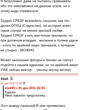
Я безусловно даже не пытаюсь сравнивать ,
ибо это невозможно на данном этапе, но к
этому надо стремиться.
Трудно СРАЗУ возлюбить пасынка, как это
делал ОТЕЦ (Старостин), но история знает
такие случаи не менее крепкой любви.
Трудно СРАЗУ стать маститым тренером, но
при должном усердии , желании и толики удачи
- стать по крайней мере тренером, с которым
не стыдно - МОЖНО.
Может нынешние фигуры и близко не смогут
подойти к нашим идеалам, но по крайней мере
УЖЕ сейчас вектор.....(молчу-молчу-молчу)
Край
-
01 дек 2011 07:56
vlad45 » 01 дек 2011 02:43
Карпин
Явно завалил предсезонку...
Этот вывод странный.В чем проявилась