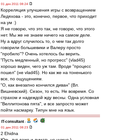
01 дек 2011 08:24
Корреляция улучшения игры с возвращением
Ледяхова - это, конечно, первое, что приходит
на ум :)
Я не говорю, что это так, не говорю, что этого
нет. Мы же не знаем ничего на самом деле.
Ну а вдруг случилось то, о чем так долго
говорили большевики и Валеру просто
"пробило"? Очень хотелось бы верить.
"Пусть медленный, но прогресс" (vlad45)
хорошо виден, чего уж там. Вроде "процесс
пошел" (не vlad45). Но как же на тоненького
все, по ощущениям.
"О, как внезапно кончился диван" (Вл.
Вишневский). Сезон, то есть. Не вовремя. Со
страхом и надеждой жду весны. Одна условная
"Веллитонова пята", и все запросто может
пойти насмарку. Типун мне на язык.
IT-consultant
-
01 дек 2011 08:23
2 Ehidna
Юль, тут даже и думать не нужно )