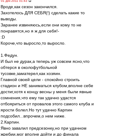
01 дек 2011 01:43
Вроде,как сезон закончился.
Захотелось ДЛЯ СЕБЯ(!) сделать какие то
выводы.
Заранее извиняюсь,если они кому то не
понравятся,но я ж для себя!-
:D
Короче,что выросло,то выросло.
1.Федун.
И был не дурак,а теперь уж совсем ясно,что
обтерся в околофутбольной
тусовке,заматерел,как хозяин.
Главной своей цели - спокойно строить
стадион и НЕ заниматься клубом,вполне себе
достиг,хотя к концу весны у меня были явные
сомнения,что ему так удачно удастся
отбояриться от провалов этого самого клуба и
ярости болел.Но тут удачно Карпин
подсобил...впрочем,о нем ниже.
2.Карпин.
Явно завалил предсезонку,но при удачном
жребии,мог вполне дойти и до финала