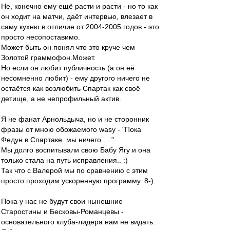
Не, конечно ему ещё расти и расти - но то как
он ходит на матчи, даёт интервью, влезает в
саму кухню в отличие от 2004-2005 годов - это
просто несопоставимо.
Может быть он понял что это круче чем
Золотой граммофон.Может.
Но если он любит публичность (а он её
несомненно любит) - ему другого ничего не
остаётся как возлюбить Спартак как своё
детище, а не непрофильный актив.
Я не фанат Арнольдыча, но и не сторонник
фразы от мною обожаемого wasy - "Пока
Федун в Спартаке. мы ничего ....".
Мы долго воспитывали свою Бабу Ягу и она
только стала на путь исправления.. :)
Так что с Валерой мы по сравнению с этим
просто проходим ускоренную программу. 8-)
Пока у нас не будут свои нынешние
Старостины и Бесковы-Романцевы -
основательного клуба-лидера нам не видать.