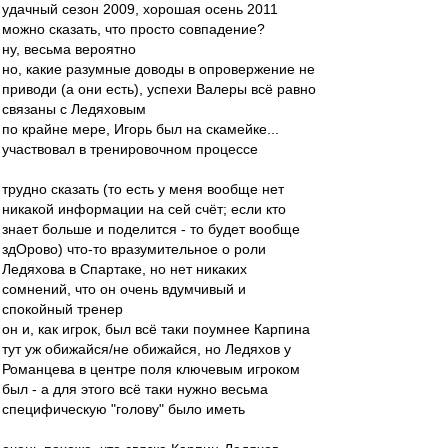
удачный сезон 2009, хорошая осень 2011
можно сказать, что просто совпадение?
ну, весьма вероятно
но, какие разумные доводы в опровержение не
приводи (а они есть), успехи Валеры всё равно
связаны с Ледяховым
по крайне мере, Игорь был на скамейке...
участвовал в тренировочном процессе
трудно сказать (то есть у меня вообще нет
никакой информации на сей счёт; если кто
знает больше и поделится - то будет вообще
здОрово) что-то вразумительное о роли
Ледяхова в Спартаке, но нет никаких
сомнений, что он очень вдумчивый и
спокойный тренер
он и, как игрок, был всё таки поумнее Карпина
тут уж обижайся/не обижайся, но Ледяхов у
Романцева в центре поля ключевым игроком
был - а для этого всё таки нужно весьма
специфическую "голову" было иметь