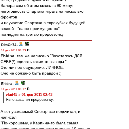
Валера сам об этом сказал в 90 минут
неготовность Спартака играть на несколько
фронтов
и неучастие Спартака в еврокубках будущей
весной - "наше преимущество"
поглядим на третью предсезонку
DimOn74
-
01 дек 2011 08:23
Ehidna
, там же написано "Захотелось ДЛЯ
СЕБЯ(!) сделать какие то выводы."
Это личное ощущение. ЛИЧНОЕ.
Оно не обязано быть правдой :)
Ehidna
-
01 дек 2011 08:17
vlad45 » 01 дек 2011 02:43
Явно завалил предсезонку,
А вот уважаемый Спектр все подсчитал, и
написал:
"По-хорошему, у Карпина-то была самая
хорошая весна по проценту очков за 10 лет, не