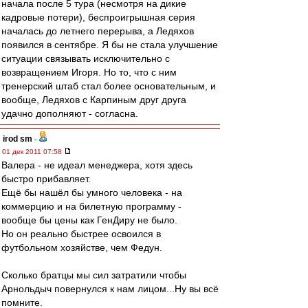
начала после 5 тура (несмотря на дикие
кадровые потери), беспроигрышная серия
началась до летнего перерыва, а Ледяхов
появился в сентябре. Я бы не стала улучшение
ситуации связывать исключительно с
возвращением Игоря. Но то, что с ним
тренерский штаб стал более основательным, и
вообще, Ледяхов с Карпиным друг друга
удачно дополняют - согласна.
irod sm
-
01 дек 2011 07:58
Валера - не идеал менеджера, хотя здесь
быстро прибавляет.
Ещё бы нашёл бы умного человека - на
коммерцию и на билетную программу -
вообще бы цены как ГенДиру не было.
Но он реально быстрее освоился в
футбольном хозяйстве, чем Федун.
Сколько братцы мы сил затратили чтобы
Арнольдыч повернулся к нам лицом...Ну вы всё
помните.