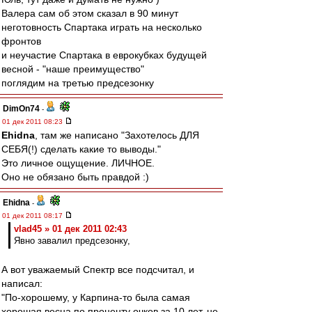
Валера сам об этом сказал в 90 минут
неготовность Спартака играть на несколько
фронтов
и неучастие Спартака в еврокубках будущей
весной - "наше преимущество"
поглядим на третью предсезонку
DimOn74
-
01 дек 2011 08:23
Ehidna
, там же написано "Захотелось ДЛЯ
СЕБЯ(!) сделать какие то выводы."
Это личное ощущение. ЛИЧНОЕ.
Оно не обязано быть правдой :)
Ehidna
-
01 дек 2011 08:17
vlad45 » 01 дек 2011 02:43
Явно завалил предсезонку,
А вот уважаемый Спектр все подсчитал, и
написал:
"По-хорошему, у Карпина-то была самая
хорошая весна по проценту очков за 10 лет, не