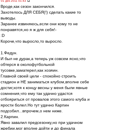
01 дек 2011 01:43
Вроде,как сезон закончился.
Захотелось ДЛЯ СЕБЯ(!) сделать какие то
выводы.
Заранее извиняюсь,если они кому то не
понравятся,но я ж для себя!-
:D
Короче,что выросло,то выросло.
1.Федун.
И был не дурак,а теперь уж совсем ясно,что
обтерся в околофутбольной
тусовке,заматерел,как хозяин.
Главной своей цели - спокойно строить
стадион и НЕ заниматься клубом,вполне себе
достиг,хотя к концу весны у меня были явные
сомнения,что ему так удачно удастся
отбояриться от провалов этого самого клуба и
ярости болел.Но тут удачно Карпин
подсобил...впрочем,о нем ниже.
2.Карпин.
Явно завалил предсезонку,но при удачном
жребии,мог вполне дойти и до финала