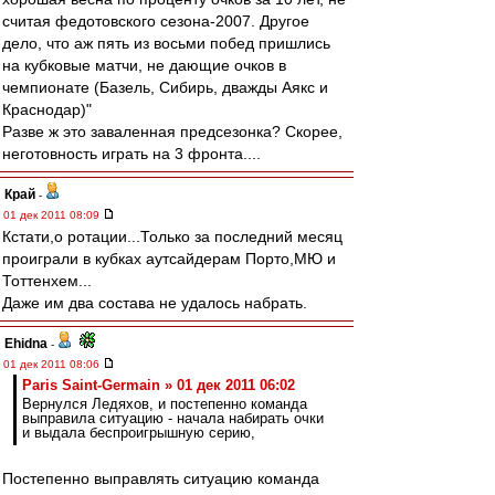
считая федотовского сезона-2007. Другое
дело, что аж пять из восьми побед пришлись
на кубковые матчи, не дающие очков в
чемпионате (Базель, Сибирь, дважды Аякс и
Краснодар)"
Разве ж это заваленная предсезонка? Скорее,
неготовность играть на 3 фронта....
Край
-
01 дек 2011 08:09
Кстати,о ротации...Только за последний месяц
проиграли в кубках аутсайдерам Порто,МЮ и
Тоттенхем...
Даже им два состава не удалось набрать.
Ehidna
-
01 дек 2011 08:06
Paris Saint-Germain » 01 дек 2011 06:02
Вернулся Ледяхов, и постепенно команда
выправила ситуацию - начала набирать очки
и выдала беспроигрышную серию,
Постепенно выправлять ситуацию команда