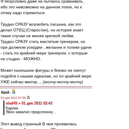
Я безусловно даже не пытаюсь сравнивать ,
ибо это невозможно на данном этапе, но к
этому надо стремиться.
Трудно СРАЗУ возлюбить пасынка, как это
делал ОТЕЦ (Старостин), но история знает
такие случаи не менее крепкой любви.
Трудно СРАЗУ стать маститым тренером, но
при должном усердии , желании и толики удачи
- стать по крайней мере тренером, с которым
не стыдно - МОЖНО.
Может нынешние фигуры и близко не смогут
подойти к нашим идеалам, но по крайней мере
УЖЕ сейчас вектор.....(молчу-молчу-молчу)
Край
-
01 дек 2011 07:56
vlad45 » 01 дек 2011 02:43
Карпин
Явно завалил предсезонку...
Этот вывод странный.В чем проявилась