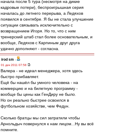
начала после 5 тура (несмотря на дикие
кадровые потери), беспроигрышная серия
началась до летнего перерыва, а Ледяхов
появился в сентябре. Я бы не стала улучшение
ситуации связывать исключительно с
возвращением Игоря. Но то, что с ним
тренерский штаб стал более основательным, и
вообще, Ледяхов с Карпиным друг друга
удачно дополняют - согласна.
irod sm
-
01 дек 2011 07:58
Валера - не идеал менеджера, хотя здесь
быстро прибавляет.
Ещё бы нашёл бы умного человека - на
коммерцию и на билетную программу -
вообще бы цены как ГенДиру не было.
Но он реально быстрее освоился в
футбольном хозяйстве, чем Федун.
Сколько братцы мы сил затратили чтобы
Арнольдыч повернулся к нам лицом...Ну вы всё
помните.