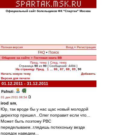
Официальный сайт болельщиков ФК "Спартак" Москва
Полная версия
Вход
•
Регистрация
FAQ
•
Поиск
Общение на сайте
Гостевая книга ВВ
»
Пред. тема
|
След. тема
Страница
90
из
90
[ Сообщений: 4494 ]
На страницу
Пред.
1
...
86
,
87
,
88
,
89
,
90
Начать новую тему
Добавить
Версия для печати
01.12.2011 - 31.12.2011
Pafnuti
-
01 дек 2011 08:54
irod sm
,
Юр, так вроде бы у нас щас новый молодой
дирехтор пришел...Олег поправит если что...
Может быть поэтому РВС
переделываем..глядишь потихоньку везде
порядок наведем...