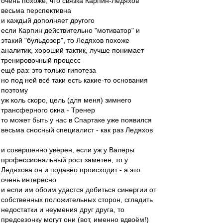
очень похоже, что связка Карпин-Ледяхов
весьма перспективна
и каждый дополняет другого
если Карпин действительно "мотиватор" и
этакий "бульдозер", то Ледяхов похоже
аналитик, хороший тактик, лучше понимает
тренировочный процесс
ещё раз: это только гипотеза
но под ней всё таки есть какие-то основания
поэтому
уж коль скоро, цель (для меня) зимнего
трансферного окна - Тренер
то может быть у нас в Спартаке уже появился
весьма сносный специалист - как раз Ледяхов
и совершенно уверен, если уж у Валеры
профессиональный рост заметен, то у
Ледяхова он и подавно происходит - а это
очень интересно
и если им обоим удастся добиться синергии от
собственных положительных сторон, сгладить
недостатки и неумения друг друга, то
предсезонку могут они (вот, именно вдвоём!)