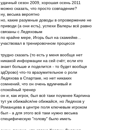
удачный сезон 2009, хорошая осень 2011
можно сказать, что просто совпадение?
ну, весьма вероятно
но, какие разумные доводы в опровержение не
приводи (а они есть), успехи Валеры всё равно
связаны с Ледяховым
по крайне мере, Игорь был на скамейке...
участвовал в тренировочном процессе
трудно сказать (то есть у меня вообще нет
никакой информации на сей счёт; если кто
знает больше и поделится - то будет вообще
здОрово) что-то вразумительное о роли
Ледяхова в Спартаке, но нет никаких
сомнений, что он очень вдумчивый и
спокойный тренер
он и, как игрок, был всё таки поумнее Карпина
тут уж обижайся/не обижайся, но Ледяхов у
Романцева в центре поля ключевым игроком
был - а для этого всё таки нужно весьма
специфическую "голову" было иметь