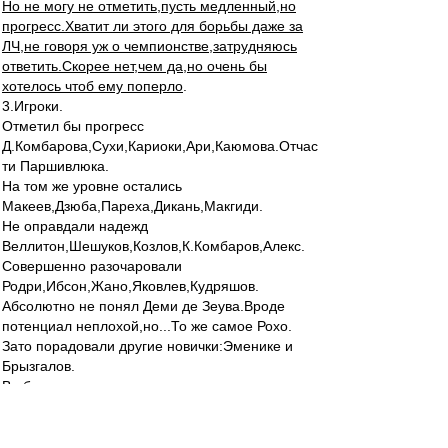
Но не могу не отметить,пусть медленный,но
прогресс.Хватит ли этого для борьбы даже за
ЛЧ,не говоря уж о чемпионстве,затрудняюсь
ответить.Скорее нет,чем да,но очень бы
хотелось чтоб ему поперло
.
3.Игроки.
Отметил бы прогресс
Д.Комбарова,Сухи,Кариоки,Ари,Каюмова.Отчас
ти Паршивлюка.
На том же уровне остались
Макеев,Дзюба,Пареха,Дикань,Макгиди.
Не оправдали надежд
Веллитон,Шешуков,Козлов,К.Комбаров,Алекс.
Совершенно разочаровали
Родри,Ибсон,Жано,Яковлев,Кудряшов.
Абсолютно не понял Деми де Зеува.Вроде
потенциал неплохой,но...То же самое Рохо.
Зато порадовали другие новички:Эменике и
Брызгалов.
В общем,очень неровно,тоже не выше троечки
.Хотя по потенциалу и мастерству,эта команда
ни в чем не уступает ни коням,ни Зениту,ни
Рубину.Только в сыгранности и постановке