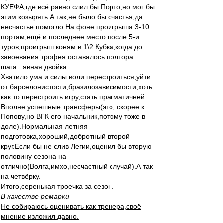
КУЕФА,где всё равно слил бы Порто,но мог бы
этим козырять.А так,не было бы счастья,да
несчастье помогло.На фоне проигрыша 3-10
портам,ещё и последнее место после 5-и
туров,проигрыш коням в 1\2 Кубка,когда до
завоевания трофея оставалось полтора
шага...явная двойка.
Хватило ума и силы воли перестроиться,уйти
от барселонистости,бразилозависимости,хоть
как то перестроить игру,стать прагматичней.
Вполне успешные трансферы(это, скорее к
Попову,но ВГК его начальник,потому тоже в
доле).Нормальная летняя
подготовка,хороший,добротный второй
круг.Если бы не слив Легии,оценил бы вторую
половину сезона на
отлично(Волга,имхо,несчастный случай).А так
на четвёрку.
Итого,серенькая троечка за сезон.
В качестве ремарки
Не собираюсь оценивать как тренера,своё
мнение изложил давно.