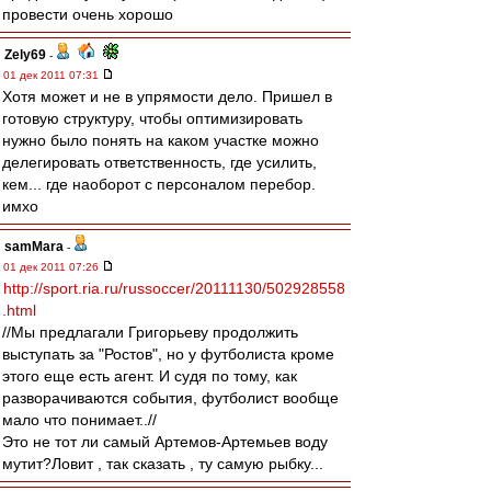
провести очень хорошо
Zely69
-
01 дек 2011 07:31
Хотя может и не в упрямости дело. Пришел в
готовую структуру, чтобы оптимизировать
нужно было понять на каком участке можно
делегировать ответственность, где усилить,
кем... где наоборот с персоналом перебор.
имхо
samMara
-
01 дек 2011 07:26
http://sport.ria.ru/russoccer/20111130/502928558
.html
//Мы предлагали Григорьеву продолжить
выступать за "Ростов", но у футболиста кроме
этого еще есть агент. И судя по тому, как
разворачиваются события, футболист вообще
мало что понимает..//
Это не тот ли самый Артемов-Артемьев воду
мутит?Ловит , так сказать , ту самую рыбку...