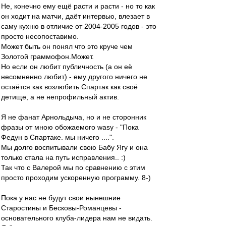
Не, конечно ему ещё расти и расти - но то как
он ходит на матчи, даёт интервью, влезает в
саму кухню в отличие от 2004-2005 годов - это
просто несопоставимо.
Может быть он понял что это круче чем
Золотой граммофон.Может.
Но если он любит публичность (а он её
несомненно любит) - ему другого ничего не
остаётся как возлюбить Спартак как своё
детище, а не непрофильный актив.
Я не фанат Арнольдыча, но и не сторонник
фразы от мною обожаемого wasy - "Пока
Федун в Спартаке. мы ничего ....".
Мы долго воспитывали свою Бабу Ягу и она
только стала на путь исправления.. :)
Так что с Валерой мы по сравнению с этим
просто проходим ускоренную программу. 8-)
Пока у нас не будут свои нынешние
Старостины и Бесковы-Романцевы -
основательного клуба-лидера нам не видать.