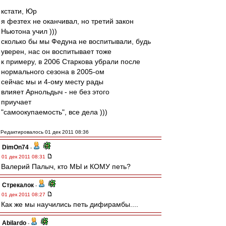
кстати, Юр
я фезтех не оканчивал, но третий закон
Ньютона учил )))
сколько бы мы Федуна не воспитывали, будь
уверен, нас он воспитывает тоже
к примеру, в 2006 Старкова убрали после
нормального сезона в 2005-ом
сейчас мы и 4-ому месту рады
влияет Арнольдыч - не без этого
приучает
"самоокупаемость", все дела )))
Редактировалось 01 дек 2011 08:36
DimOn74
-
01 дек 2011 08:31
Валерий Палыч, кто МЫ и КОМУ петь?
Стрекалок
-
01 дек 2011 08:27
Как же мы научились петь дифирамбы....
Abilardo
-