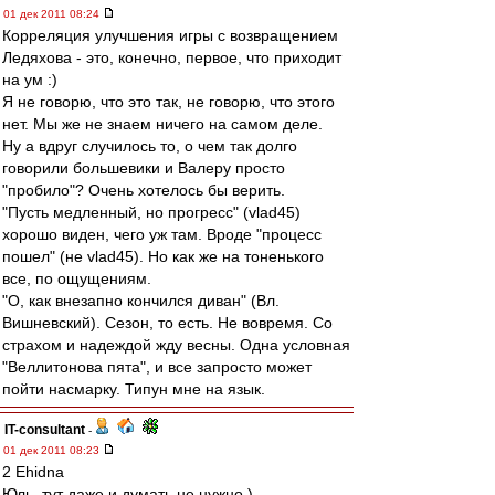
01 дек 2011 08:24
Корреляция улучшения игры с возвращением
Ледяхова - это, конечно, первое, что приходит
на ум :)
Я не говорю, что это так, не говорю, что этого
нет. Мы же не знаем ничего на самом деле.
Ну а вдруг случилось то, о чем так долго
говорили большевики и Валеру просто
"пробило"? Очень хотелось бы верить.
"Пусть медленный, но прогресс" (vlad45)
хорошо виден, чего уж там. Вроде "процесс
пошел" (не vlad45). Но как же на тоненького
все, по ощущениям.
"О, как внезапно кончился диван" (Вл.
Вишневский). Сезон, то есть. Не вовремя. Со
страхом и надеждой жду весны. Одна условная
"Веллитонова пята", и все запросто может
пойти насмарку. Типун мне на язык.
IT-consultant
-
01 дек 2011 08:23
2 Ehidna
Юль, тут даже и думать не нужно )