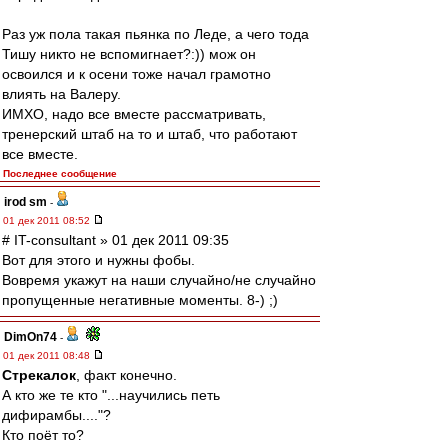
Раз уж пола такая пьянка по Леде, а чего тода
Тишу никто не вспомигнает?:)) мож он
освоился и к осени тоже начал грамотно
влиять на Валеру.
ИМХО, надо все вместе рассматривать,
тренерский штаб на то и штаб, что работают
все вместе.
Последнее сообщение
irod sm
-
01 дек 2011 08:52
# IT-consultant » 01 дек 2011 09:35
Вот для этого и нужны фобы.
Вовремя укажут на наши случайно/не случайно
пропущенные негативные моменты. 8-) ;)
DimOn74
-
01 дек 2011 08:48
Стрекалок
, факт конечно.
А кто же те кто "...научились петь
дифирамбы...."?
Кто поёт то?