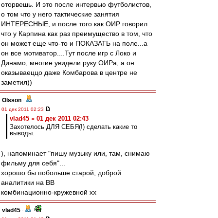
оторвешь. И это после интервью футболистов,
о том что у него тактические занятия
ИНТЕРЕСНЫЕ, и после того как ОИР говорил
что у Карпина как раз преимущество в том, что
он может еще что-то и ПОКАЗАТЬ на поле...а
он все мотиватор....Тут после игр с Локо и
Динамо, многие увидели руку ОИРа, а он
оказываеццо даже Комбарова в центре не
заметил))
Olsson
-
01 дек 2011 02:23
vlad45 » 01 дек 2011 02:43
Захотелось ДЛЯ СЕБЯ(!) сделать какие то
выводы.
), напоминает "пишу музыку или, там, снимаю
фильму для себя"...
хорошо бы побольше старой, доброй
аналитики на ВВ
комбинационно-кружевной хх
vlad45
-