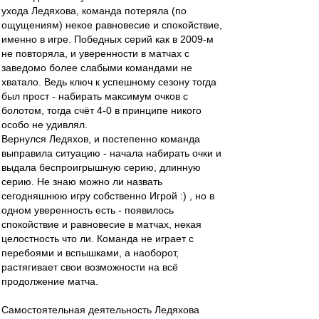
ухода Ледяхова, команда потеряла (по
ощущениям) некое равновесие и спокойствие,
именно в игре. Победных серий как в 2009-м
не повторяла, и уверенности в матчах с
заведомо более слабыми командами не
хватало. Ведь ключ к успешному сезону тогда
был прост - набирать максимум очков с
болотом, тогда счёт 4-0 в принципе никого
особо не удивлял.
Вернулся Ледяхов, и постепенно команда
выправила ситуацию - начала набирать очки и
выдала беспроигрышную серию, длинную
серию. Не знаю можно ли назвать
сегодняшнюю игру собственно Игрой :) , но в
одном уверенность есть - появилось
спокойствие и равновесие в матчах, некая
целостность что ли. Команда не играет с
перебоями и вспышками, а наоборот,
растягивает свои возможности на всё
продолжение матча.
Самостоятельная деятельность Ледяхова