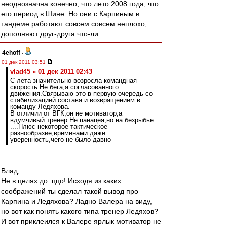
неоднозначна конечно, что лето 2008 года, что
его период в Шине. Но они с Карпиным в
тандеме работают совсем совсем неплохо,
дополняют друг-друга что-ли...
4ehoff
-
01 дек 2011 03:51
vlad45 » 01 дек 2011 02:43
С лета значительно возросла командная
скорость.Не бега,а согласованного
движения.Связываю это в первую очередь со
стабилизацией состава и возвращением в
команду Ледяхова.
В отличии от ВГК,он не мотиватор,а
вдумчивый тренер.Не панацея,но на безрыбье
....Плюс некоторое тактическое
разнообразие,временами даже
уверенность,чего не было давно
Влад,
Не в целях до..ццо! Исходя из каких
соображений ты сделал такой вывод про
Карпина и Ледяхова? Ладно Валера на виду,
но вот как понять какого типа тренер Ледяхов?
И вот приклеился к Валере ярлык мотиватор не