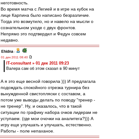
неготовность.
Во время матча с Легией и в игре на кубок на
лице Карпина было написано безразличие.
Тогда это возмутило, но и навело на мысли о
сознательном уходе с двух фронтов.
Непрямо это подтвердил и Федун совсем
недавно.
Ehidna
-
01 дек 2011 08:40
IT-consultant » 01 дек 2011 09:23
Валера сам об этом сказал в 90 минут
А я это еще весной говорила ))) И предлагала
подождать спокойного отрезка турнира без
вынужденной свистопляски с составом, а
потом уже выводы делать по поводу "тренер -
не тренер". Ну, и оказалось, что в такой
ситуации по графику набора очков лидерам не
уступаем. (где мои очочки на аналитега?))) А
игру еще улучшать и улучшать, естественно.
Работы - поле непаханое.