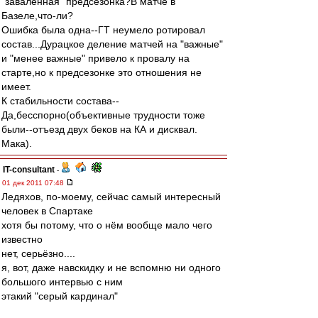
"заваленная" предсезонка?В матче в
Базеле,что-ли?
Ошибка была одна--ГТ неумело ротировал
состав...Дурацкое деление матчей на "важные"
и "менее важные" привело к провалу на
старте,но к предсезонке это отношения не
имеет.
К стабильности состава--
Да,бесспорно(объективные трудности тоже
были--отъезд двух беков на КА и дисквал.
Мака).
IT-consultant
-
01 дек 2011 07:48
Ледяхов, по-моему, сейчас самый интересный
человек в Спартаке
хотя бы потому, что о нём вообще мало чего
известно
нет, серьёзно....
я, вот, даже навскидку и не вспомню ни одного
большого интервью с ним
этакий "серый кардинал"