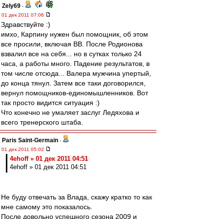
Zely69
-
01 дек 2011 07:06
Здравствуйте :)
имхо, Карпину нужен был помощник, об этом
все просили, включая ВВ. После Родионова
взвалил все на себя... но в сутках только 24
часа, а работы много. Падение результатов, в
том числе отсюда... Валера мужчина упертый,
до конца тянул. Затем все таки договорился,
вернул помощников-единомышленников. Вот
так просто видится ситуация :)
Что конечно не умаляет заслуг Ледяхова и
всего тренерского штаба.
Paris Saint-Germain
-
01 дек 2011 05:02
4ehoff » 01 дек 2011 04:51
4ehoff » 01 дек 2011 04:51
Не буду отвечать за Влада, скажу кратко то как
мне самому это показалось.
После довольно успешного сезона 2009 и