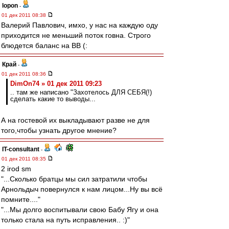
lopon
-
01 дек 2011 08:38
Валерий Павлович, имхо, у нас на каждую оду
приходится не меньший поток говна. Строго
блюдется баланс на ВВ (:
Край
-
01 дек 2011 08:36
DimOn74 » 01 дек 2011 09:23
.. там же написано "Захотелось ДЛЯ СЕБЯ(!)
сделать какие то выводы...
А на гостевой их выкладывают разве не для
того,чтобы узнать другое мнение?
IT-consultant
-
01 дек 2011 08:35
2 irod sm
"...Сколько братцы мы сил затратили чтобы
Арнольдыч повернулся к нам лицом...Ну вы всё
помните...."
"...Мы долго воспитывали свою Бабу Ягу и она
только стала на путь исправления.. :)"