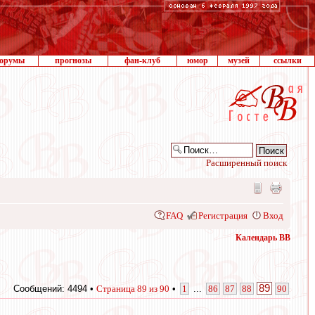
орумы
прогнозы
фан-клуб
юмор
музей
ссылки
Расширенный поиск
FAQ
Регистрация
Вход
Календарь ВВ
89
Сообщений: 4494 •
Страница
89
из
90
•
1
...
86
87
88
90