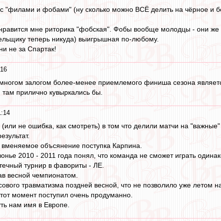
 с "филами и фобами" (ну сколько можно ВСЁ делить на чёрное и б
равится мне риторика "фобская". Фобы вообще молодцы - они же за
лельщику теперь никуда) выигрышная по-любому.
ни не за Спартак!
:16
 многом залогом более-менее приемлемого финиша сезона являетс
и там прилично кувыркались бы.
1:14
 (или не ошибка, как смотреть) в том что делили матчи на "важные"
езультат.
я вменяемое объсянение поступка Карпина.
онье 2010 - 2011 года понял, что команда не сможет играть одинак
ечный турнир в фавориты - ЛЕ.
ав весной чемпионатом.
сового травматизма поздней весной, что не позволило уже летом н
тот момент поступил очень продуманно.
ть нам имя в Европе.