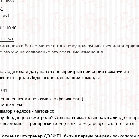
1 10:48
41
ние!
011 10:46
11 11:41
мощника и более-менее стал к нему прислушиваться или координир
те это уже не совпадение,это реальные изменения.
да Ледяхова и дату начала беспроигрышной серии пожалуйста.
скажите о роли Ледяхова в становлении команды.
0:41
енно со всеми невозможно физически :)
ые нюансы.
ватор,Ледяхов - методист.
чу Черданцева смотрели?Карпина внимательно слушали,где он пр
евозможно", "тренировки те же,люди те же,а результата нет" и т.д.
С отмечал,что тренер ДОЛЖЕН быть в первую очередь психологом,