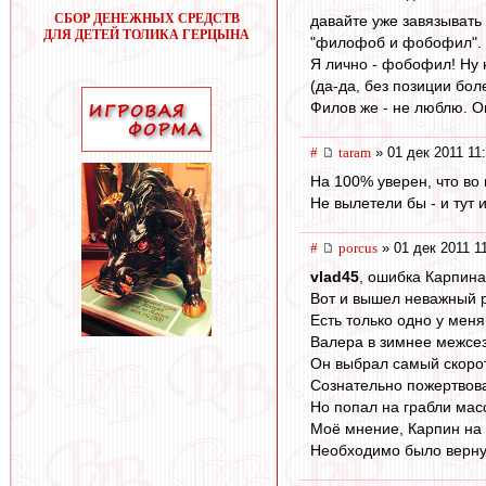
СБОР ДЕНЕЖНЫХ СРЕДСТВ
давайте уже завязывать
ДЛЯ ДЕТЕЙ ТОЛИКА ГЕРЦЫНА
"филофоб и фобофил".
Я лично - фобофил! Ну н
(да-да, без позиции бо
Филов же - не люблю. О
#
taram
» 01 дек 2011 11
На 100% уверен, что во
Не вылетели бы - и тут 
#
porcus
» 01 дек 2011 1
vlad45
, ошибка Карпина
Вот и вышел неважный р
Есть только одно у мен
Валера в зимнее межсез
Он выбрал самый скорот
Сознательно пожертвов
Но попал на грабли мас
Моё мнение, Карпин на 
Необходимо было верну