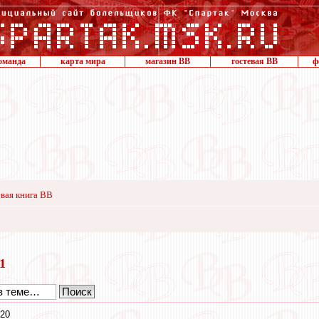
оманда
карта мира
магазин ВВ
гостевая ВВ
ф
вая книга ВВ
11
:20