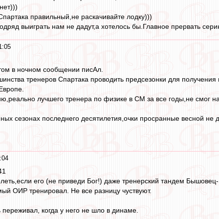
нет)))
 Спартака правильный,не раскачивайте лодку)))
одряд выиграть нам не дадут,а хотелось бы.Главное прервать сери
1:05
этом в ночном сообщении писАл.
инства тренеров Спартака проводить предсезонки для получения м
 Европе.
ю,реально лучшего тренера по физике в СМ за все годы,не смог 
ных сезонах последнего десятилетия,очки просранные весной не д
:04
41
леть,если его (не приведи Бог!) даже тренерский тандем Бышовец-Г
мый ОИР тренировал. Не все разницу чуствуют.
 переживал, когда у него не шло в динаме.