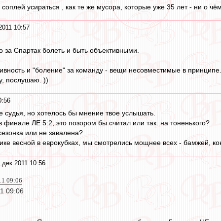
 соплей усираться , как те же мусора, которые уже 35 лет - ни о чё
2011 10:57
о за Спартак болеть и быть объективными.
тивность и "боление" за команду - вещи несовместимые в принципе.
, послушаю. ))
0:56
не судья, но хотелось бы мнение твое услышать.
 финале ЛЕ 5:2, это позором бы считал или так..на тоненького?
езонка или не завалена?
тике весной в еврокубках, мы смотрелись мощнее всех - бамжей, ко
 дек 2011 10:56
11 09:06
11 09:06