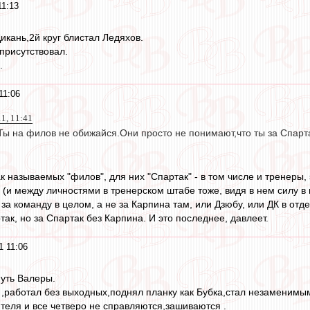
11:13
икань,2й круг блистал Ледяхов.
присутствовал.
.
11:06
11, 11:41
ы на филов не обижайся.Они просто не понимают,что ты за Спарта
 называемых "филов", для них "Спартак" - в том числе и тренеры, 
(и между личностями в тренерском штабе тоже, видя в нем силу в 
а команду в целом, а не за Карпина там, или Дзюбу, или ДК в отде
так, но за Спартак без Карпина. И это последнее, давлеет.
1 11:06
путь Валеры.
 ,работал без выходных,поднял планку как Бубка,стал незаменимым
ителя и все четверо не справляются,зашиваются .