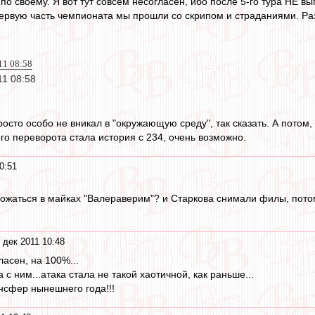
по своему. Я вот тут совсем несогласен, ибо после 5-го тура НЕ 
ервую часть чемпионата мы прошли со скрипом и страданиями. Разн
011 08:58
11 08:58
осто особо не вникал в "окружающую среду", так сказать. А потом
го переворота стала история с 234, очень возможно.
0:51
ложаться в майках "Валераверим"? и Старкова снимали филы, пото
 дек 2011 10:48
ласен, на 100%...
 с ним...атака стала не такой хаотичной, как раньше...
нсфер нынешнего года!!!