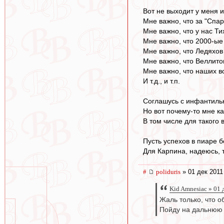
Вот не выходит у меня и
Мне важно, что за "Спа
Мне важно, что у нас Ти
Мне важно, что 2000-ые
Мне важно, что Ледяхов
Мне важно, что Веллитон
Мне важно, что наших в
И т.д., и т.п.
Соглашусь с инфантильн
Но вот почему-то мне ка
В том числе для такого 
Пусть успехов в пиаре б
Для Карпина, надеюсь, 
#
poliduris
» 01 дек 2011
Kid Amnesiac » 01 
Жаль только, что о
Пойду на дальнюю 