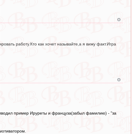
овать работу.Кто как хочет называйте,а я вижу факт.Игра
иводил пример Ируреты и француза(забыл фамилию) - "за
мотиватором.