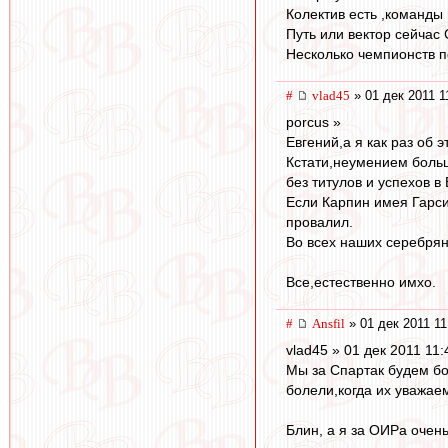
Колектив есть ,команды 
Путь или вектор сейчас
Несколько чемпионств п
#
vlad45
» 01 дек 2011 1
porcus »
Евгений,а я как раз об 
Кстати,неумением больш
без титулов и успехов в
Если Карпин имея Гарси
провалил.
Во всех наших серебрян
Все,естественно имхо.
#
Ansfil
» 01 дек 2011 11
vlad45 » 01 дек 2011 11:
Мы за Спартак будем бо
болели,когда их уважае
Блин, а я за ОИРа очень