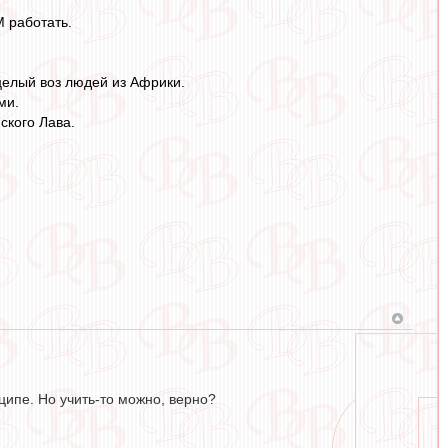
М работать.
целый воз людей из Африки.
ми.
ского Лава.
ципе. Но учить-то можно, верно?