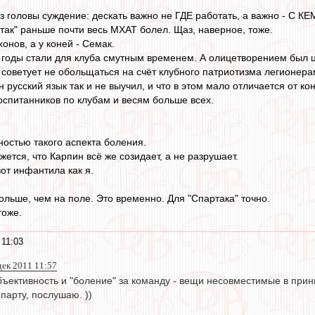
з головы суждение: дескать важно не ГДЕ работать, а важно - С КЕ
ртак" раньше почти весь МХАТ болел. Щаз, наверное, тоже.
хонов, а у коней - Семак.
 годы стали для клуба смутным временем. А олицетворением был 
 советует не обольщаться на счёт клубного патриотизма легионера
 русский язык так и не выучил, и что в этом мало отличается от кон
оспитанников по клубам и весям больше всех.
остью такого аспекта боления.
жется, что Карпин всё же созидает, а не разрушает.
вот инфантила как я.
ольше, чем на поле. Это временно. Для "Спартака" точно.
тоже.
 11:03
дек 2011 11:57
бъективность и "боление" за команду - вещи несовместимые в прин
парту, послушаю. ))