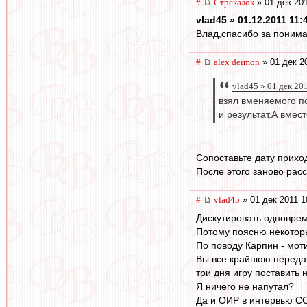
#
Стрекалок
» 01 дек 201
vlad45 » 01.12.2011 11:
Влад,спасибо за понима
#
alex deimon
» 01 дек 2
vlad45 » 01 дек 20
взял вменяемого по
и результат.А вмес
Сопоставьте дату прихо
После этого заново рас
#
vlad45
» 01 дек 2011 1
Дискутировать одноврем
Потому поясню некотор
По поводу Карпин - моти
Вы все крайнюю переда
три дня игру поставить н
Я ничего не напутал?
Да и ОИР в интервью С