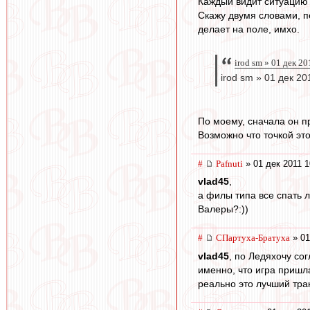
Каждый видит ситуацию 
Скажу двумя словами, п
делает на поле, имхо.
irod sm » 01 дек 2
irod sm » 01 дек 20
По моему, сначала он пр
Возможно что точкой это
#
Pafnuti
» 01 дек 2011 1
vlad45
,
а филы типа все спать 
Валеры?:))
#
СПартуха-Братуха
» 01
vlad45
, по Ледяхочу сог
именно, что игра пришла
реально это лучший тра