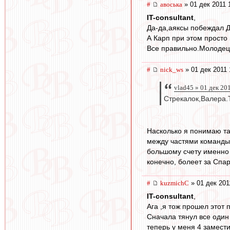
#
авоська
» 01 дек 2011 
IT-consultant
,
Да-да,аяксы побеждал Д
А Карп при этом просто 
Все правильно.Молодец
#
nick_ws
» 01 дек 2011 
vlad45 » 01 дек 20
Стрекалок,Валера.Т
Насколько я понимаю так
между частями команды 
большому счету именно з
конечно, болеет за Спар
#
kuzmichC
» 01 дек 201
IT-consultant
,
Ага ,я тож прошел этот 
Сначала тянул все один
теперь у меня 4 замест