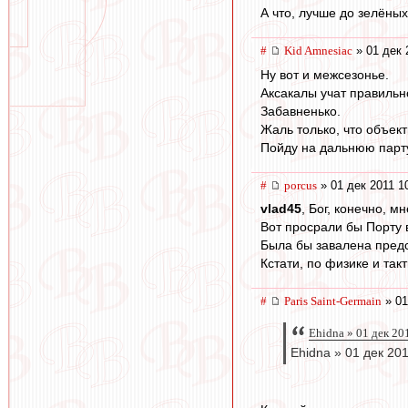
А что, лучше до зелёных
#
Kid Amnesiac
» 01 дек 
Ну вот и межсезонье.
Аксакалы учат правильн
Забавненько.
Жаль только, что объек
Пойду на дальнюю парту
#
porcus
» 01 дек 2011 1
vlad45
, Бог, конечно, м
Вот просрали бы Порту в
Была бы завалена предс
Кстати, по физике и так
#
Paris Saint-Germain
» 01
Ehidna » 01 дек 20
Ehidna » 01 дек 20