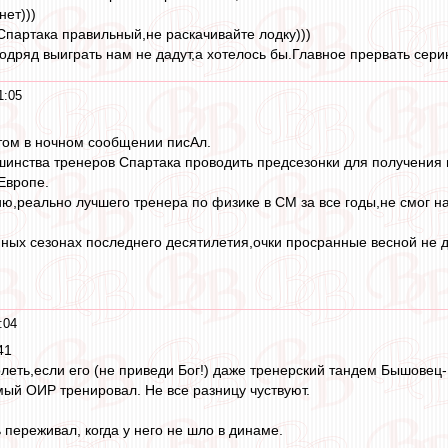
нет)))
 Спартака правильный,не раскачивайте лодку)))
одряд выиграть нам не дадут,а хотелось бы.Главное прервать сери
1:05
этом в ночном сообщении писАл.
инства тренеров Спартака проводить предсезонки для получения м
 Европе.
ю,реально лучшего тренера по физике в СМ за все годы,не смог 
ных сезонах последнего десятилетия,очки просранные весной не д
:04
41
леть,если его (не приведи Бог!) даже тренерский тандем Бышовец-Г
мый ОИР тренировал. Не все разницу чуствуют.
 переживал, когда у него не шло в динаме.