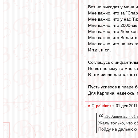
Вот не выходит у меня и
Мне важно, что за "Спа
Мне важно, что у нас Ти
Мне важно, что 2000-ые
Мне важно, что Ледяхов
Мне важно, что Веллитон
Мне важно, что наших в
И т.д., и т.п.
Соглашусь с инфантильн
Но вот почему-то мне ка
В том числе для такого 
Пусть успехов в пиаре б
Для Карпина, надеюсь, 
#
poliduris
» 01 дек 2011
Kid Amnesiac » 01 
Жаль только, что о
Пойду на дальнюю 