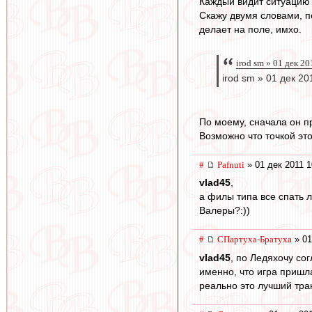
Каждый видит ситуацию 
Скажу двумя словами, п
делает на поле, имхо.
irod sm » 01 дек 2
irod sm » 01 дек 20
По моему, сначала он пр
Возможно что точкой это
#
Pafnuti
» 01 дек 2011 1
vlad45
,
а филы типа все спать 
Валеры?:))
#
СПартуха-Братуха
» 01
vlad45
, по Ледяхочу сог
именно, что игра пришла
реально это лучший тра