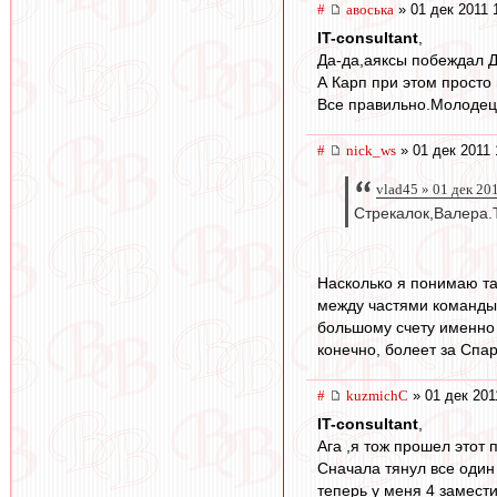
#
авоська
» 01 дек 2011 
IT-consultant
,
Да-да,аяксы побеждал Д
А Карп при этом просто 
Все правильно.Молодец
#
nick_ws
» 01 дек 2011 
vlad45 » 01 дек 20
Стрекалок,Валера.Т
Насколько я понимаю так
между частями команды 
большому счету именно з
конечно, болеет за Спар
#
kuzmichC
» 01 дек 201
IT-consultant
,
Ага ,я тож прошел этот 
Сначала тянул все один
теперь у меня 4 замест