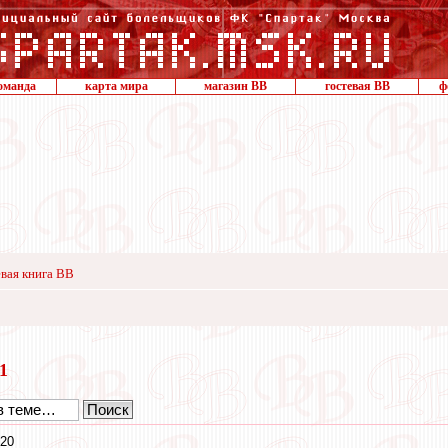
оманда
карта мира
магазин ВВ
гостевая ВВ
ф
вая книга ВВ
11
:20