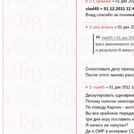
#
Стрекалок
» 01 дек 201
vlad45 » 01.12.2011 11:
Влад,спасибо за понима
#
alex deimon
» 01 дек 2
vlad45 » 01 дек 20
взял вменяемого по
и результат.А вмес
Сопоставьте дату прихо
После этого заново рас
#
vlad45
» 01 дек 2011 1
Дискутировать одноврем
Потому поясню некотор
По поводу Карпин - моти
Вы все крайнюю переда
три дня игру поставить н
Я ничего не напутал?
Да и ОИР в интервью С