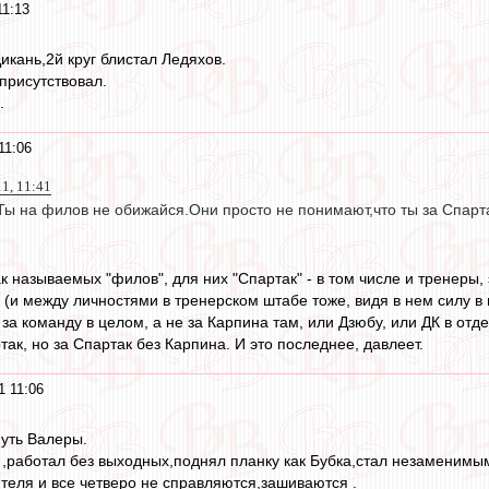
11:13
икань,2й круг блистал Ледяхов.
присутствовал.
.
11:06
11, 11:41
ы на филов не обижайся.Они просто не понимают,что ты за Спарта
 называемых "филов", для них "Спартак" - в том числе и тренеры, 
(и между личностями в тренерском штабе тоже, видя в нем силу в 
а команду в целом, а не за Карпина там, или Дзюбу, или ДК в отде
так, но за Спартак без Карпина. И это последнее, давлеет.
1 11:06
путь Валеры.
 ,работал без выходных,поднял планку как Бубка,стал незаменимым
ителя и все четверо не справляются,зашиваются .