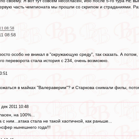
по своему. Я вот тут совсем несогласен, ибо после 5-го тура НЕ 
ервую часть чемпионата мы прошли со скрипом и страданиями. Разн
011 08:58
11 08:58
осто особо не вникал в "окружающую среду", так сказать. А потом
го переворота стала история с 234, очень возможно.
0:51
ложаться в майках "Валераверим"? и Старкова снимали филы, пото
 дек 2011 10:48
ласен, на 100%...
 с ним...атака стала не такой хаотичной, как раньше...
нсфер нынешнего года!!!