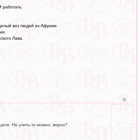
М работать.
целый воз людей из Африки.
ми.
ского Лава.
ципе. Но учить-то можно, верно?