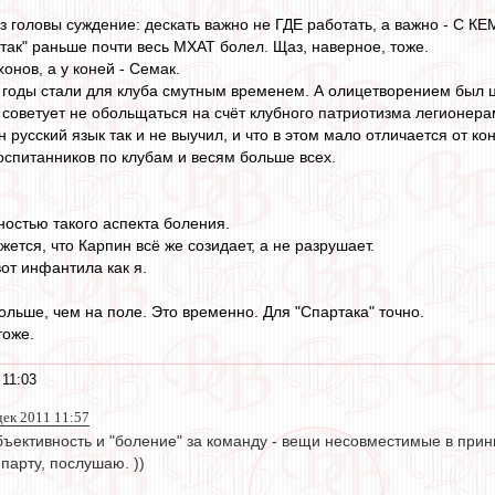
з головы суждение: дескать важно не ГДЕ работать, а важно - С КЕ
ртак" раньше почти весь МХАТ болел. Щаз, наверное, тоже.
хонов, а у коней - Семак.
 годы стали для клуба смутным временем. А олицетворением был 
 советует не обольщаться на счёт клубного патриотизма легионера
 русский язык так и не выучил, и что в этом мало отличается от кон
оспитанников по клубам и весям больше всех.
остью такого аспекта боления.
жется, что Карпин всё же созидает, а не разрушает.
вот инфантила как я.
ольше, чем на поле. Это временно. Для "Спартака" точно.
тоже.
 11:03
дек 2011 11:57
бъективность и "боление" за команду - вещи несовместимые в прин
парту, послушаю. ))