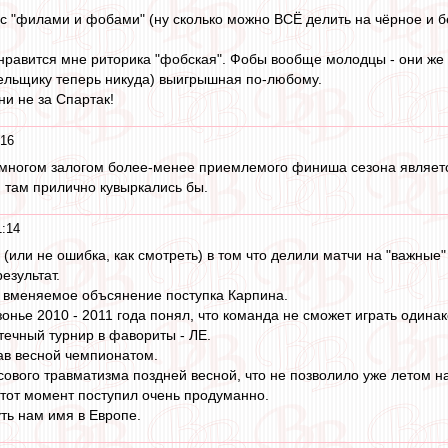
 с "филами и фобами" (ну сколько можно ВСЁ делить на чёрное и б
равится мне риторика "фобская". Фобы вообще молодцы - они же за
лельщику теперь никуда) выигрышная по-любому.
ни не за Спартак!
:16
 многом залогом более-менее приемлемого финиша сезона являетс
и там прилично кувыркались бы.
1:14
 (или не ошибка, как смотреть) в том что делили матчи на "важные"
езультат.
я вменяемое объсянение поступка Карпина.
онье 2010 - 2011 года понял, что команда не сможет играть одинак
ечный турнир в фавориты - ЛЕ.
ав весной чемпионатом.
сового травматизма поздней весной, что не позволило уже летом н
тот момент поступил очень продуманно.
ть нам имя в Европе.