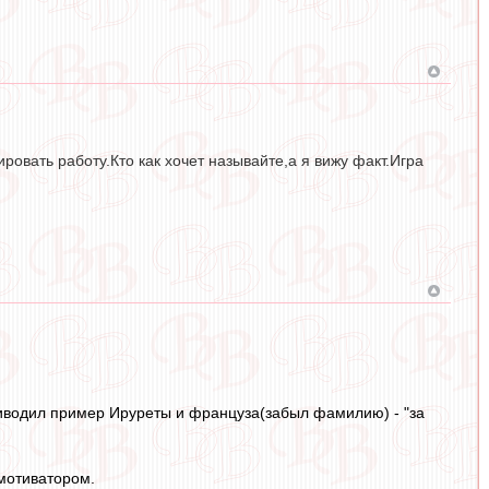
овать работу.Кто как хочет называйте,а я вижу факт.Игра
иводил пример Ируреты и француза(забыл фамилию) - "за
мотиватором.