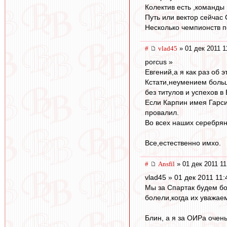
Колектив есть ,команды 
Путь или вектор сейчас
Несколько чемпионств п
#
vlad45
» 01 дек 2011 1
porcus »
Евгений,а я как раз об 
Кстати,неумением больш
без титулов и успехов в
Если Карпин имея Гарси
провалил.
Во всех наших серебрян
Все,естественно имхо.
#
Ansfil
» 01 дек 2011 11
vlad45 » 01 дек 2011 11:
Мы за Спартак будем бо
болели,когда их уважае
Блин, а я за ОИРа очень