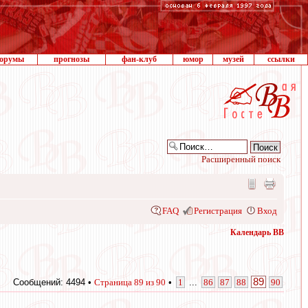
орумы
прогнозы
фан-клуб
юмор
музей
ссылки
Расширенный поиск
FAQ
Регистрация
Вход
Календарь ВВ
89
Сообщений: 4494 •
Страница
89
из
90
•
1
...
86
87
88
90