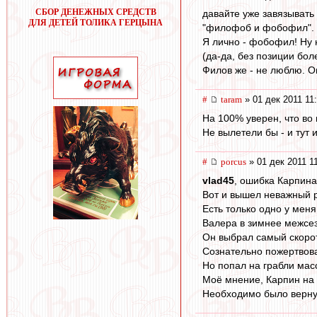
СБОР ДЕНЕЖНЫХ СРЕДСТВ
давайте уже завязывать
ДЛЯ ДЕТЕЙ ТОЛИКА ГЕРЦЫНА
"филофоб и фобофил".
Я лично - фобофил! Ну н
(да-да, без позиции бо
Филов же - не люблю. О
#
taram
» 01 дек 2011 11
На 100% уверен, что во
Не вылетели бы - и тут 
#
porcus
» 01 дек 2011 1
vlad45
, ошибка Карпина
Вот и вышел неважный р
Есть только одно у мен
Валера в зимнее межсез
Он выбрал самый скорот
Сознательно пожертвов
Но попал на грабли мас
Моё мнение, Карпин на 
Необходимо было верну