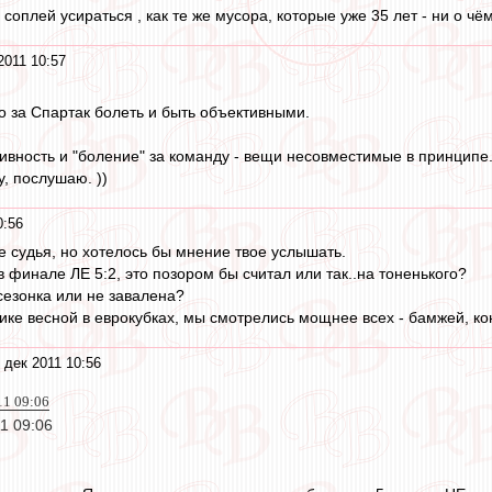
 соплей усираться , как те же мусора, которые уже 35 лет - ни о чё
2011 10:57
о за Спартак болеть и быть объективными.
тивность и "боление" за команду - вещи несовместимые в принципе.
, послушаю. ))
0:56
не судья, но хотелось бы мнение твое услышать.
 финале ЛЕ 5:2, это позором бы считал или так..на тоненького?
езонка или не завалена?
тике весной в еврокубках, мы смотрелись мощнее всех - бамжей, ко
 дек 2011 10:56
11 09:06
11 09:06