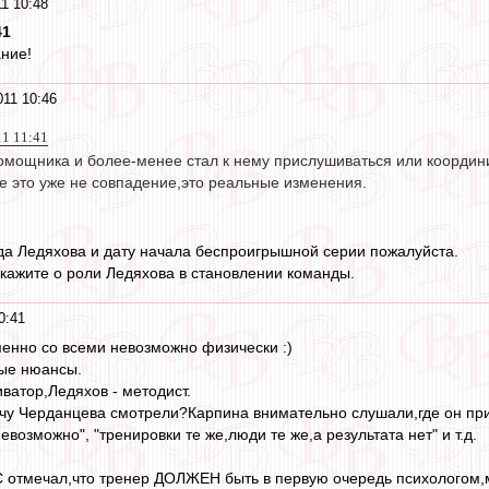
1 10:48
41
ние!
011 10:46
11 11:41
мощника и более-менее стал к нему прислушиваться или координир
те это уже не совпадение,это реальные изменения.
да Ледяхова и дату начала беспроигрышной серии пожалуйста.
скажите о роли Ледяхова в становлении команды.
0:41
енно со всеми невозможно физически :)
ые нюансы.
ватор,Ледяхов - методист.
чу Черданцева смотрели?Карпина внимательно слушали,где он пр
евозможно", "тренировки те же,люди те же,а результата нет" и т.д.
С отмечал,что тренер ДОЛЖЕН быть в первую очередь психологом,