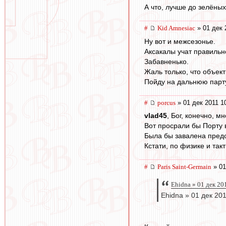
А что, лучше до зелёных
#
Kid Amnesiac
» 01 дек 
Ну вот и межсезонье.
Аксакалы учат правильн
Забавненько.
Жаль только, что объек
Пойду на дальнюю парту
#
porcus
» 01 дек 2011 1
vlad45
, Бог, конечно, м
Вот просрали бы Порту в
Была бы завалена предс
Кстати, по физике и так
#
Paris Saint-Germain
» 01
Ehidna » 01 дек 20
Ehidna » 01 дек 20