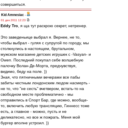
совершиться.
Kid Amnesiac
-
01 дек 2011 12:23
Eddy Tro
, я ща тут раскрою секрет, нетренер.
Это заведеньице выбрал я. Вернее, не то,
чтобы выбрал - гуляя с супругой по городу, мы
столкнулись в настоящем, брутальном,
мужском магазине детских игрушек с -Vasyan- и
Owen. Последний покупал себе волшебную
палочку Волан-Де-Морта, предчувствуя,
видимо, беду на поле. ))
Зная, что пятничными вечерами все пабы
забиты честным лондонским людом насмерть -
не то, что "не сесть" вчетвером, встать-то на
свободном месте проблематично - мы
отправились в Спорт Бар, где можно, вообще-
то, включить любую трансляцию, Гиннесс тоже
есть, а главное - можно, пусть и не
деликатесно, но все ж пожрать. Меня мой
бургер вполне устроил. ))