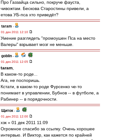
Про Газзайца сильно, покруче фауста,
чивожтам. Бескова Старостины привели, а
етова УБ-пса хто приведёт?
taram
-
01 дек 2011 12:10
Умение разглядеть "промоушен Пса на место
Валеры" взрывает мозг не меньше.
goblin
-
01 дек 2011 12:05
taram
,
В каком-то роде...
Ага, не поспоришь.
Кстати, в каком-то роде Фурсенко че-то
понимает в управлении, Бубнов -- в футболе, а
Рабинер -- в порядочности.
Щиток
-
01 дек 2011 12:00
хзк » 01 дек 2011 11:09
Огромное спасибо за ссылку. Очень хорошее
интервью. И Виктор, как кажется по крайней