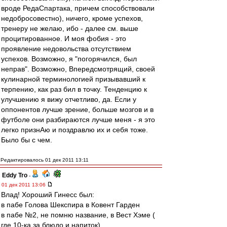
вроде РедаСпартака, причем способствовали
недобросовестно), ничего, кроме успехов,
тренеру не желаю, ибо - далее см. выше
процитированное. И моя фобия - это
проявление недовольства отсутствием
успехов. Возможно, я "погорячился, был
неправ". Возможно, Впередсмотрящий, своей
кулинарной терминологией призывавший к
терпению, как раз бил в точку. Тенденцию к
улучшению я вижу отчетливо, да. Если у
оппонентов лучше зрение, больше мозгов и в
футболе они разбираются лучше меня - я это
легко признАю и поздравлю их и себя тоже.
Было бы с чем.
Редактировалось 01 дек 2011 13:11
Eddy Tro
-
01 дек 2011 13:06
Влад! Хороший Гинесс был:
в пабе Голова Шекспира в Ковент Гарден
в пабе №2, не помню название, в Вест Хэме (
где 10-ка за блюдо и напиток)