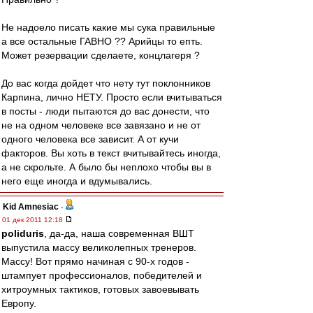
Не надоело писать какие мы сука правильные
а все остальные ГАВНО ?? Арийцы то епть.
Может резервации сделаете, концлагеря ?
До вас когда дойдет что нету тут поклонников
Карпина, лично НЕТУ. Просто если вчитываться
в посты - люди пытаются до вас донести, что
не на одном человеке все завязано и не от
одного человека все зависит. А от кучи
факторов. Вы хоть в текст вчитывайтесь иногда,
а не скрольте. А было бы неплохо чтобы вы в
него еще иногда и вдумывались.
Kid Amnesiac
-
01 дек 2011 12:18
poliduris
, да-да, наша современная ВШТ
выпустила массу великолепных тренеров.
Массу! Вот прямо начиная с 90-х годов -
штампует профессионалов, победителей и
хитроумных тактиков, готовых завоевывать
Европу.