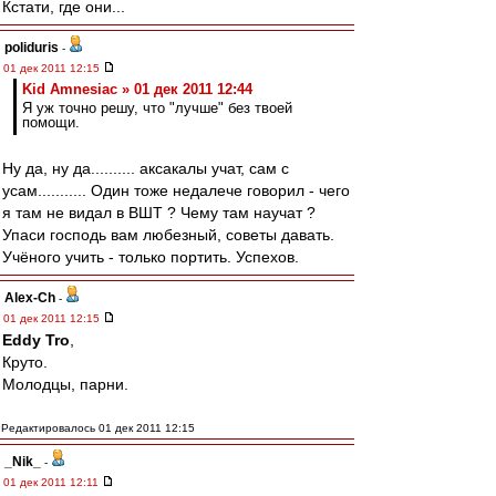
Кстати, где они...
poliduris
-
01 дек 2011 12:15
Kid Amnesiac » 01 дек 2011 12:44
Я уж точно решу, что "лучше" без твоей
помощи.
Ну да, ну да.......... аксакалы учат, сам с
усам........... Один тоже недалече говорил - чего
я там не видал в ВШТ ? Чему там научат ?
Упаси господь вам любезный, советы давать.
Учёного учить - только портить. Успехов.
Alex-Ch
-
01 дек 2011 12:15
Eddy Tro
,
Круто.
Молодцы, парни.
Редактировалось 01 дек 2011 12:15
_Nik_
-
01 дек 2011 12:11