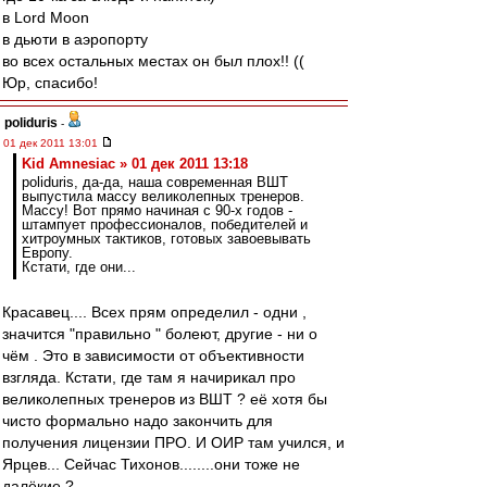
в Lord Moon
в дьюти в аэропорту
во всех остальных местах он был плох!! ((
Юр, спасибо!
poliduris
-
01 дек 2011 13:01
Kid Amnesiac » 01 дек 2011 13:18
poliduris, да-да, наша современная ВШТ
выпустила массу великолепных тренеров.
Массу! Вот прямо начиная с 90-х годов -
штампует профессионалов, победителей и
хитроумных тактиков, готовых завоевывать
Европу.
Кстати, где они...
Красавец.... Всех прям определил - одни ,
значится "правильно " болеют, другие - ни о
чём . Это в зависимости от объективности
взгляда. Кстати, где там я начирикал про
великолепных тренеров из ВШТ ? её хотя бы
чисто формально надо закончить для
получения лицензии ПРО. И ОИР там учился, и
Ярцев... Сейчас Тихонов........они тоже не
далёкие ?