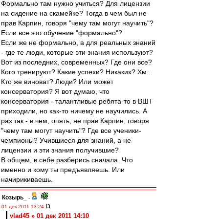
Формально там нужно учиться? Для лицензии
на сидение на скамейке? Тогда в чем был не
прав Карпин, говоря "чему там могут научить"?
Если все это обучение "формально"?
Если же не формально, а для реальных знаний
- где те люди, которые эти знания используют?
Вот из последних, современных? Где они все?
Кого тренируют? Какие успехи? Никаких? Хм...
Кто же виноват? Люди? Или может
консерватория? Я вот думаю, что
консерватория - талантливые ребята-то в ВШТ
приходили, но как-то ничему не научились. А
раз так - в чем, опять, не прав Карпин, говоря
"чему там могут научить"? Где все ученики-
чемпионы? Учившиеся для знаний, а не
лицензии и эти знания получившие?
В общем, в себе разберись сначала. Что
именно и кому ты предъявляешь. Или
начирикиваешь.
Козырь_
-
01 дек 2011 13:24
vlad45 » 01 дек 2011 14:10