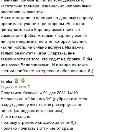
Начинаю понимать, что во всей дискуссии,
касательно тренера, изначально неправильно
расставлены акценты.
На самом деле, в прениях по данному вопросу,
принимают участие три стороны: Не только
филы, которые к Карпину имеют личные
симпатии и фобы, которые к Карпину имеют
личную неприязнь, но и те, которых Карпин,
как личность, не сильно волнует. Им важны
только результат и игра Спартака, вне
зависимости от того, кто сидит на бровке. Я бы
их назвал Валеропохами. И именно их точка
зрения наиболее интересна и обоснованна. 8-)
tereha
-
01 дек 2011 13:31
Спартачек-Казачек! » 01 дек 2011 14:10
Не здесь не в "фан-клубе" (рубрика имеется
ввиду) давно у же отчетов развернутых не
пишет (за редким исключением)
И это печально
Поэтому огромное спасибо за отчет!!))
Приятно почитать в отличие от срача