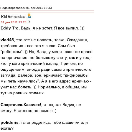
Редактировалось 01 дек 2011 13:33
Kid Amnesiac
-
01 дек 2011 13:24
Eddy Tro
, Вадь, я не эстет. Я все выпил. )))
vlad45
, это все не новость, тезка. Ожидания,
требования - все это я знаю. Сам был
"ребенком". )) Но, Влад, у меня такое же право
на ерничание, по большому счету, как и у тех,
кто, у кого критический взгляд. Причем, по
ощущениям, иногда ради самого критического
взгляда. Валера, вон, ерничает, "дифирамбы
мы петь научились". А я в его адрес ерничаю -
учит нас болеть. )) Нормально, в общем, мы
тут на равных птичьих.
Спартачек-Казачек!
, я так, как Вадик, не
смогу. Я столько не помню. )
poliduris
, ты определись, тебе шашечки или
ехать?