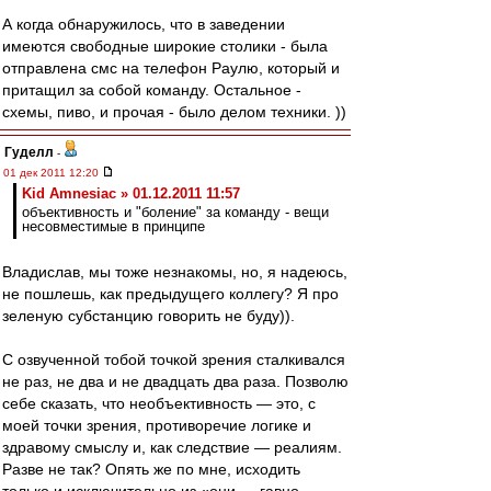
А когда обнаружилось, что в заведении
имеются свободные широкие столики - была
отправлена смс на телефон Раулю, который и
притащил за собой команду. Остальное -
схемы, пиво, и прочая - было делом техники. ))
Гуделл
-
01 дек 2011 12:20
Kid Amnesiac » 01.12.2011 11:57
объективность и "боление" за команду - вещи
несовместимые в принципе
Владислав, мы тоже незнакомы, но, я надеюсь,
не пошлешь, как предыдущего коллегу? Я про
зеленую субстанцию говорить не буду)).
С озвученной тобой точкой зрения сталкивался
не раз, не два и не двадцать два раза. Позволю
себе сказать, что необъективность — это, с
моей точки зрения, противоречие логике и
здравому смыслу и, как следствие — реалиям.
Разве не так? Опять же по мне, исходить