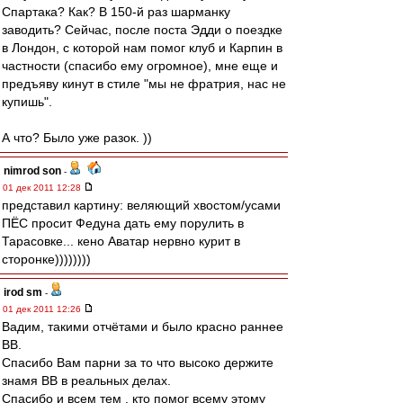
Спартака? Как? В 150-й раз шарманку
заводить? Сейчас, после поста Эдди о поездке
в Лондон, с которой нам помог клуб и Карпин в
частности (спасибо ему огромное), мне еще и
предъяву кинут в стиле "мы не фратрия, нас не
купишь".
А что? Было уже разок. ))
nimrod son
-
01 дек 2011 12:28
представил картину: веляющий хвостом/усами
ПЁС просит Федуна дать ему порулить в
Тарасовке... кено Аватар нервно курит в
сторонке))))))))
irod sm
-
01 дек 2011 12:26
Вадим, такими отчётами и было красно раннее
ВВ.
Спасибо Вам парни за то что высоко держите
знамя ВВ в реальных делах.
Спасибо и всем тем , кто помог всему этому