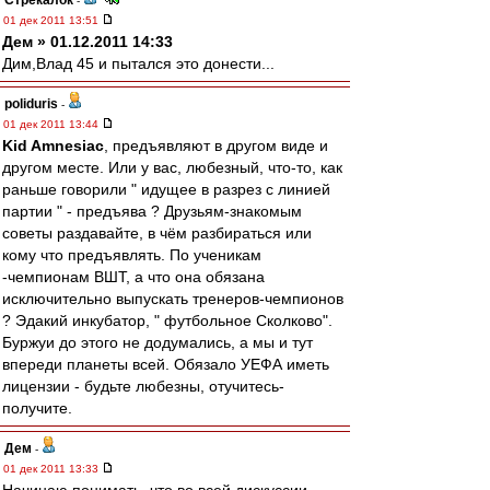
Стрекалок
-
01 дек 2011 13:51
Дем » 01.12.2011 14:33
Дим,Влад 45 и пытался это донести...
poliduris
-
01 дек 2011 13:44
Kid Amnesiac
, предъявляют в другом виде и
другом месте. Или у вас, любезный, что-то, как
раньше говорили " идущее в разрез с линией
партии " - предъява ? Друзьям-знакомым
советы раздавайте, в чём разбираться или
кому что предъявлять. По ученикам
-чемпионам ВШТ, а что она обязана
исключительно выпускать тренеров-чемпионов
? Эдакий инкубатор, " футбольное Сколково".
Буржуи до этого не додумались, а мы и тут
впереди планеты всей. Обязало УЕФА иметь
лицензии - будьте любезны, отучитесь-
получите.
Дем
-
01 дек 2011 13:33