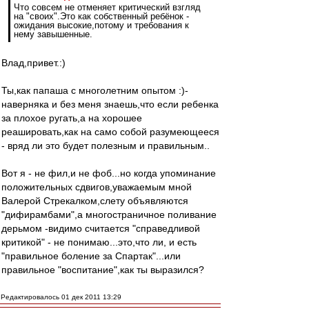
Что совсем не отменяет критический взгляд
на "своих".Это как собственный ребёнок -
ожидания высокие,потому и требования к
нему завышенные.
Влад,привет.:)
Ты,как папаша с многолетним опытом :)-
наверняка и без меня знаешь,что если ребенка
за плохое ругать,а на хорошее
реашировать,как на само собой разумеющееся
- вряд ли это будет полезным и правильным..
Вот я - не фил,и не фоб...но когда упоминание
положительных сдвигов,уважаемым мной
Валерой Стрекалком,слету объявляются
"дифирамбами",а многостраничное поливание
дерьмом -видимо считается "справедливой
критикой" - не понимаю...это,что ли, и есть
"правильное боление за Спартак"...или
правильное "воспитание",как ты выразился?
Редактировалось 01 дек 2011 13:29