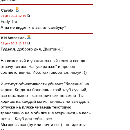
Cavolo
-
01 дек 2011 12:40
Eddy Tro
А ты не видел кто выпил самбуку?
Kid Amnesiac
-
01 дек 2011 12:32
Гуделл
, доброго дня, Дмитрий. )
На вежливый и уважительный текст я всегда
отвечу так же. На "усираться" и прочее -
соответственно. Ибо, как говорится, нехуй. ))
Институт объективности убивает "боление" на
корню. Когда ты болеешь - твой клуб лучший,
все остальное - категорически неважно. Ты
ходишь на каждый матч, гоняешь на выезда, в
отпуске на пляже читаешь текстовую
трансляцию на мобилке и материшься на весь
пляж... Клуб для тебя - все.
Мы здесь все (ну или почти все) - не идиоты.