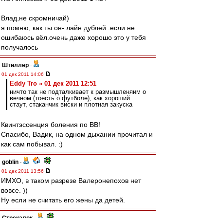
Влад,не скромничай)
я помню, как ты он- лайн дублей .если не
ошибаюсь вёл.очень даже хорошо это у тебя
получалось
Штиллер
-
01 дек 2011 14:06
Eddy Tro » 01 дек 2011 12:51
ничто так не подталкивает к размышленяим о
вечном (тоесть о футболе), как хороший
стаут, стаканчик виски и плотная закуска
Квинтэссенция боления по ВВ!
Спасибо, Вадик, на одном дыхании прочитал и
как сам побывал. :)
goblin
-
01 дек 2011 13:56
ИМХО, в таком разрезе Валеронепохов нет
вовсе. ))
Ну если не считать его жены да детей.