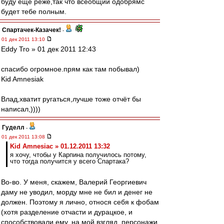
буду еще реже,так что всеобщий одобрямс
будет тебе полным.
Спартачек-Казачек!
-
01 дек 2011 13:10
Eddy Tro » 01 дек 2011 12:43
спасибо огромное.прям как там побывал)
Kid Amnesiak
Влад,хватит ругаться,лучше тоже отчёт бы
написал,))))
Гуделл
-
01 дек 2011 13:08
Kid Amnesiac » 01.12.2011 13:32
я хочу, чтобы у Карпина получилось потому,
что тогда получится у всего Спартака?
Во-во. У меня, скажем, Валерий Георгиевич
даму не уводил, морду мне не бил и денег не
должен. Поэтому я лично, относя себя к фобам
(хотя разделение отчасти и дурацкое, и
способствовали ему, на мой взгляд, персонажи