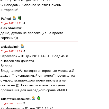
# Eddy Tro » 01 дек 2011 12:55
С Победами! Спасибо за отчет, очень
интересно!
Pafnuti
-
01 дек 2011 14:11
alek.vladimir
,
да не, думаю не провокация...а просто
ворчание))
alek.vladimir
-
01 дек 2011 14:09
Стрекалок » 01 дек 2011 14:51...Влад 45 и
пытался это донести...
Валера.
Влад написАл сегодня интересные мессаги.И
даже я "неисправимый оптимист" прочитал их
с удовольствием,хотя почти нисчем и не
согласен:)))Но в самом конце там тупая
провокация для очередного срача.ИМХО
Спартачек-Казачек!
-
01 дек 2011 14:07
Kid Amnesiac » 01 дек 2011 14:24