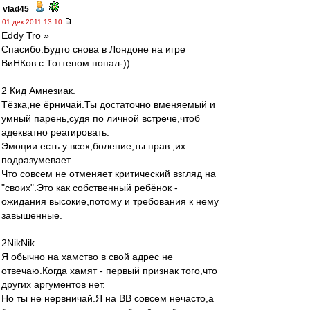
vlad45
-
01 дек 2011 13:10
Eddy Tro »
Спасибо.Будто снова в Лондоне на игре
ВиНКов с Тоттеном попал-))
2 Кид Амнезиак.
Тёзка,не ёрничай.Ты достаточно вменяемый и
умный парень,судя по личной встрече,чтоб
адекватно реагировать.
Эмоции есть у всех,боление,ты прав ,их
подразумевает
Что совсем не отменяет критический взгляд на
"своих".Это как собственный ребёнок -
ожидания высокие,потому и требования к нему
завышенные.
2NikNik.
Я обычно на хамство в свой адрес не
отвечаю.Когда хамят - первый признак того,что
других аргументов нет.
Но ты не нервничай.Я на ВВ совсем нечасто,а