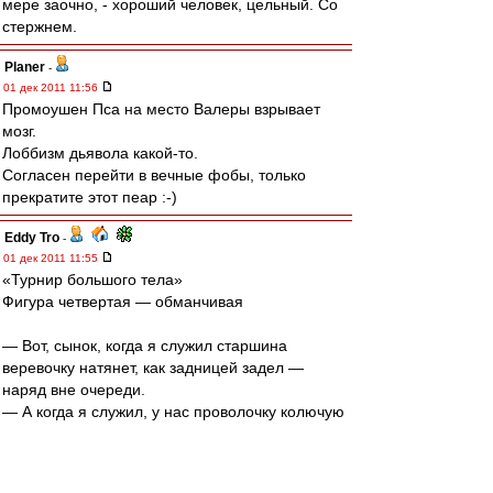
мере заочно, - хороший человек, цельный. Со
стержнем.
Planer
-
01 дек 2011 11:56
Промоушен Пса на место Валеры взрывает
мозг.
Лоббизм дьявола какой-то.
Согласен перейти в вечные фобы, только
прекратите этот пеар :-)
Eddy Tro
-
01 дек 2011 11:55
«Турнир большого тела»
Фигура четвертая — обманчивая
— Вот, сынок, когда я служил старшина
веревочку натянет, как задницей задел —
наряд вне очереди.
— А когда я служил, у нас проволочку колючую
натягивали. Немцы. А к ней мины. Наряд вне
очереди...