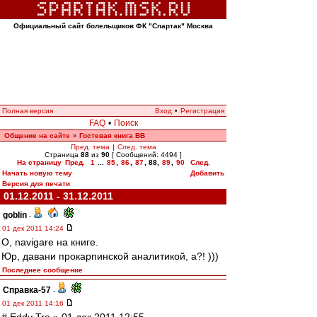
Официальный сайт болельщиков ФК "Спартак" Москва
Полная версия
Вход
•
Регистрация
FAQ
•
Поиск
Общение на сайте
Гостевая книга ВВ
»
Пред. тема
|
След. тема
Страница
88
из
90
[ Сообщений: 4494 ]
На страницу
Пред.
1
...
85
,
86
,
87
,
88
,
89
,
90
След.
Начать новую тему
Добавить
Версия для печати
01.12.2011 - 31.12.2011
goblin
-
01 дек 2011 14:24
О, navigare на книге.
Юр, давани прокарпинской аналитикой, а?! )))
Последнее сообщение
Справка-57
-
01 дек 2011 14:16