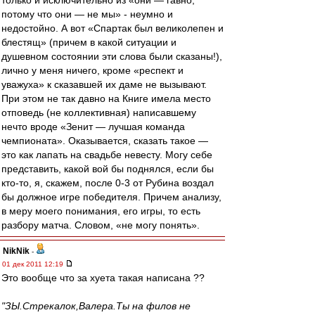
только и исключительно из «они — гавно,
потому что они — не мы» - неумно и
недостойно. А вот «Спартак был великолепен и
блестящ» (причем в какой ситуации и
душевном состоянии эти слова были сказаны!),
лично у меня ничего, кроме «респект и
уважуха» к сказавшей их даме не вызывают.
При этом не так давно на Книге имела место
отповедь (не коллективная) написавшему
нечто вроде «Зенит — лучшая команда
чемпионата». Оказывается, сказать такое —
это как лапать на свадьбе невесту. Могу себе
представить, какой вой бы поднялся, если бы
кто-то, я, скажем, после 0-3 от Рубина воздал
бы должное игре победителя. Причем анализу,
в меру моего понимания, его игры, то есть
разбору матча. Словом, «не могу понять».
NikNik
-
01 дек 2011 12:19
Это вообще что за хуета такая написана ??
"ЗЫ.Стрекалок,Валера.Ты на филов не