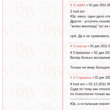
#
mib83
» 02 дек 2011 0
2 irod sm
Юр, имхо, одно дело от
Другое - уступить основ
"зелен виноград" тут не 
upd. Да и че сравнивать
#
irod sm
» 02 дек 2011 0
# Стрекалок » 02 дек 20
Валер больно воспри
Только не вижу большого
#
Стрекалок
» 02 дек 201
# irod sm » 02.12.2011 0
Судя по тому как относ
по психологии только в
--------------------------------
Юр, а остальным значит 