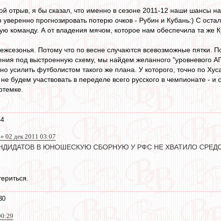
й отрыв, я бы сказал, что именно в сезоне 2011-12 наши шансы на 
уверенно прогнозировать потерю очков - Рубин и Кубань:) С осталь
ую команду. А от владения мячом, которое нам обеспечила та же Ку
межсезонья. Потому что по весне случаются всевозможные пятки. 
ения под выстроенную схему, мы найдем желанного "уровневого АП
о усилить футболистом такого же плана. У которого, точно по Хуса
 не будем участвовать в переделе всего русского в чемпионате - и
ртемке.
44
 » 02 дек 2011 03:07
НДИДАТОВ В ЮНОШЕСКУЮ СБОРНУЮ У РФС НЕ ХВАТИЛО СРЕД
ериться.
30
00:29