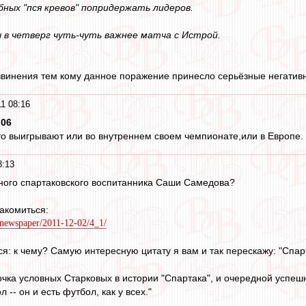
ных "пся кревов" попридержать лидеров.
 в четверг чуть-чуть важнее матча с Истрой.
звинения тем кому данное поражение принесло серьёзные негатив
1 08:16
:06
о выигрывают или во внутреннем своем чемпионате,или в Европе. 
8:13
ного спартаковского воспитанника Саши Самедова?
накомиться:
/newspaper/2011-12-02/4_1/
я: к чему? Самую интересную цитату я вам и так перескажу: "Спар
чка условных Старковых в истории "Спартака", и очередной успешн
-- он и есть футбол, как у всех."