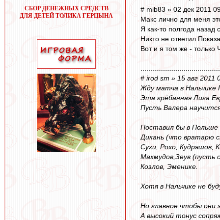
СБОР ДЕНЕЖНЫХ СРЕДСТВ
# mib83 » 02 дек 2011 0
ДЛЯ ДЕТЕЙ ТОЛИКА ГЕРЦЫНА
Макс лично для меня э
Я как-то полгода назад 
Никто не ответил.Показ
Вот и я том же - только
........................................
# irod sm » 15 авг 2011 
Жду матча в Нальчике 
Эта грёбанная Лига Е
Пусть Валера научится
Поставил бы в Польше 
Дикань (что вратарю 
Сухи, Рохо, Кудряшов, 
Махмудов,Зеув (пусть 
Козлов, Эменике.
Хотя в Нальчике не буд
Но главное чтобы они 
А высокий тонус сопр