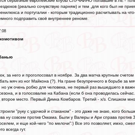
ятся серьёзные европейские клубы СЛУЧАЙНО попавшие в ЛЕ - толь
ыездюков (реально сочувствую парням) и тем ,для кого был не п
енилюкса и португалии - которым традиционно расчитывать на что-
емного подправить своё внутреннее реноме.
7:08
окомотивом
убанью
к, за него и проголосовал в ноябре. За два матча крупным счетом 
ать мяч из ног Майкона (?). На гране безупречного в борьбе за мя
, но уж очень робко для человека, не первый раз вышедшего в важн
езона, и в голосовалке на Кабана (если б она проводилась сейчас.
 второе место. Первый Димка Комбаров. Третий - х/з. Слишком мно
строили "руку с удочкой и стаканом" - это даже не знаю, кого больш
ова ну совсем против Оккама. Были у Валеры и Ари справа против
рселем, и еще кой-чего "по мелочи":) Все это позволяет, имхо, см
то всегда гут.