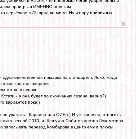
ко убедился в мысли, что проигрыш Легии ударил больно
риемлем проигрыш ИМЕННО полякам.
то серьёзное в ЛЧ вряд ли могут. Ну и пару приличных
- одна-единственная помарка на стандарте с Локо, когда
ч плюс креатив впереди.
ом матче в основе.
 Кстати - а она будет по окончанию сезона, верно?)
го вариантов пока:)
е не уважать - Карпина или ОИРа:) И уж, конечно, относить
 Зенита весной-2010, и Шешуков-Сабитов против Локомотива
ело записывать перевод Комбарова в центр ему в плюсы.