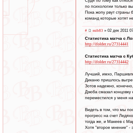
Судя по тому как относ
по психологии только в
Пока жопу рвут страны б
команд которые хотят н
#
mib83
» 02 дек 2011 0
Статистика матча с Л
http://ifolder.ru/27314441
Статистика матча с К
http://ifolder.ru/27314442
Лучший, имхо, Паршивлю
Диканю пришлось выгреб
Зотов надежно, конечно
Дзюба смазал концовку с
переместился у меня на
Видеть в том, что мы по
прогресс на счет Ледях
тогда же, и Макеев с Ма
Хотя "второе мнение" - э