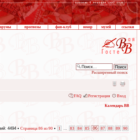
орумы
прогнозы
фан-клуб
юмор
музей
ссылки
Расширенный поиск
FAQ
Регистрация
Вход
Календарь ВВ
86
ий: 4494 •
Страница
86
из
90
•
1
...
83
84
85
87
88
89
90