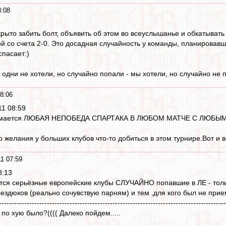
8:08
крыто забить болт, объявить об этом во всеуслышанье и обкатывать
ой со счета 2-0. Это досадная случайность у команды, планировавше
спасает:)
: одни не хотели, но случайно попали - мы хотели, но случайно не 
8:06
11 08:59
нимается ЛЮБАЯ НЕПОБЕДА СПАРТАКА В ЛЮБОМ МАТЧЕ С ЛЮБ
 желания у больших клубов что-то добиться в этом турнире.Вот и вс
1 07:59
8:13
ятся серьёзные европейские клубы СЛУЧАЙНО попавшие в ЛЕ - толь
ыездюков (реально сочувствую парням) и тем ,для кого был не п
------------------------------------------------------------------------------------------
по хую было?(((( Далеко пойдем.....