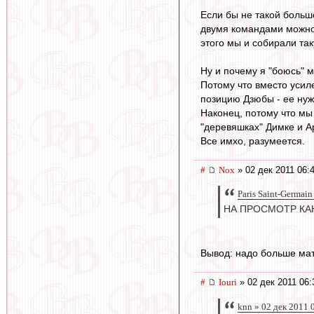
Если бы не такой большо
двумя командами можно 
этого мы и собирали так
Ну и почему я "боюсь" 
Потому что вместо усил
позицию Дзюбы - ее нужн
Наконец, потому что мы
"деревяшках" Димке и А
Все имхо, разумеется.
#
Nox
» 02 дек 2011 06:
Paris Saint-Germain
НА ПРОСМОТР КА
Вывод: надо больше мат
#
Iouri
» 02 дек 2011 06:
knn » 02 дек 2011 