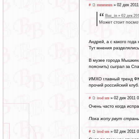
#
mmmmm
» 02 дек 2011
Baz_in » 02 дек 20
Может стоит посмот
Андрей, а с какого года
Тут мнения разделялись
В музее города Мышкина
пояснить) сыграл за Спар
ИМХО главный тренд ФК 
прочий российский клуб.
#
irod sm
» 02 дек 2011 0
Очень часто когда испр
Пока жопу рвут страны
#
irod sm
» 02 дек 2011 0