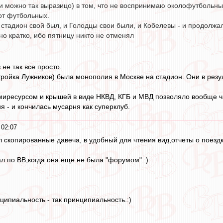
 можно так выразицо) в том, что не воспринимаю околофутбольные
 от футбольных.
 стадион свой был, и Голодцы свои были, и Кобелевы - и продолжал
о кратко, ибо пятницу никто не отменял
не так все просто.
стройка Лужников) была монополия в Москве на стадион. Они в резу
миресурсом и крышей в виде НКВД, КГБ и МВД позволяло вообще час
я - и кончилась мусарня как суперклуб.
 02:07
л скопированные давеча, в удобный для чтения вид,отчеты о поездк
л по ВВ,когда она еще не была "форумом".:)
инципиальность - так принципиальность.:)