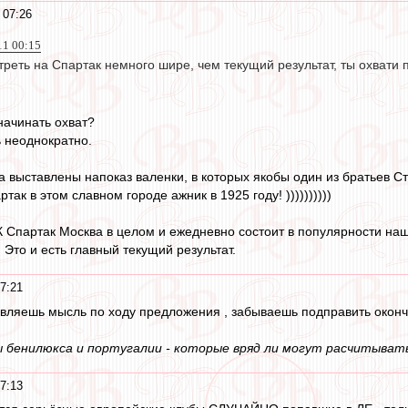
 07:26
11 00:15
реть на Спартак немного шире, чем текущий результат, ты охвати
 начинать охват?
 неоднократно.
 выставлены напоказ валенки, в которых якобы один из братьев Ста
так в этом славном городе ажник в 1925 году! ))))))))))
Спартак Москва в целом и ежедневно состоит в популярности наше
 Это и есть главный текущий результат.
7:21
авляешь мысль по ходу предложения , забываешь подправить оконча
 бенилюкса и португалии - которые вряд ли могут расчитывать 
7:13