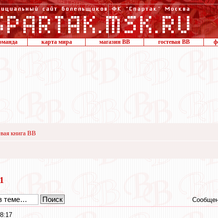
оманда
карта мира
магазин ВВ
гостевая ВВ
ф
вая книга ВВ
11
Сообщен
8:17