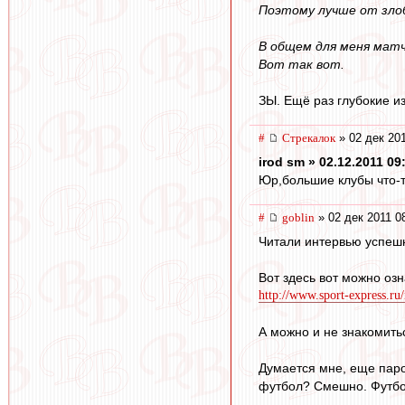
Поэтому лучше от злоб
В общем для меня матч
Вот так вот.
ЗЫ. Ещё раз глубокие и
#
Стрекалок
» 02 дек 201
irod sm » 02.12.2011 09
Юр,большие клубы что-т
#
goblin
» 02 дек 2011 0
Читали интервью успеш
Вот здесь вот можно оз
http://www.sport-express.ru
А можно и не знакомитьс
Думается мне, еще паро
футбол? Смешно. Футбол 