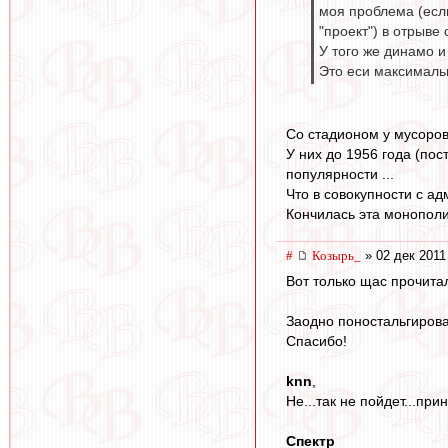
моя проблема (если
"проект") в отрыве
У того же динамо и
Это еси максимальн
Со стадионом у мусоров 
У них до 1956 года (по
популярности ...
Что в совокупности с ад
Кончилась эта монополи
#
Козырь_
» 02 дек 2011
Вот только щас прочита
Заодно поностальгирова
Спасибо!
knn
,
Не...так не пойдет...пр
Спектр