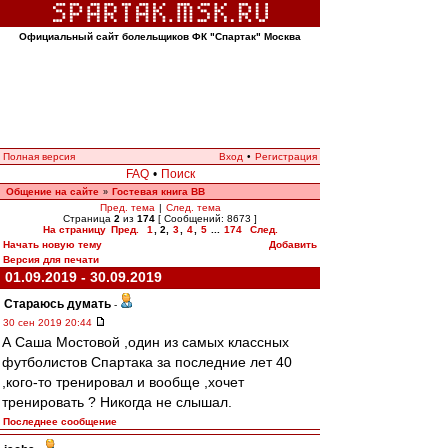
Официальный сайт болельщиков ФК "Спартак" Москва
Полная версия
Вход
•
Регистрация
FAQ
•
Поиск
Общение на сайте
Гостевая книга ВВ
»
Пред. тема
|
След. тема
Страница
2
из
174
[ Сообщений: 8673 ]
На страницу
Пред.
1
,
2
,
3
,
4
,
5
...
174
След.
Начать новую тему
Добавить
Версия для печати
01.09.2019 - 30.09.2019
Стараюсь думать
-
30 сен 2019 20:44
А Саша Мостовой ,один из самых классных
футболистов Спартака за последние лет 40
,кого-то тренировал и вообще ,хочет
тренировать ? Никогда не слышал.
Последнее сообщение