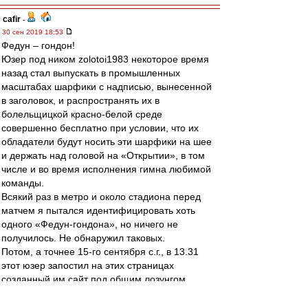
cafir
-
30 сен 2019 18:53
Федун – гондон!
Юзер под ником zolotoi1983 некоторое время
назад стал выпускать в промышленных
масштабах шарфики с надписью, вынесенной
в заголовок, и распространять их в
болельщицкой красно-белой среде
совершенно бесплатно при условии, что их
обладатели будут носить эти шарфики на шее
и держать над головой на «Открытии», в том
числе и во время исполнения гимна любимой
команды.
Всякий раз в метро и около стадиона перед
матчем я пытался идентифицировать хоть
одного «Федун-гондона», но ничего не
получилось. Не обнаружил таковых.
Потом, а точнее 15-го сентября с.г., в 13.31
этот юзер запостил на этих страницах
созданный им сайт под общим лозунгом
«Мимо побед – мимо Лукойла»
https://lukoilaway.com/
.