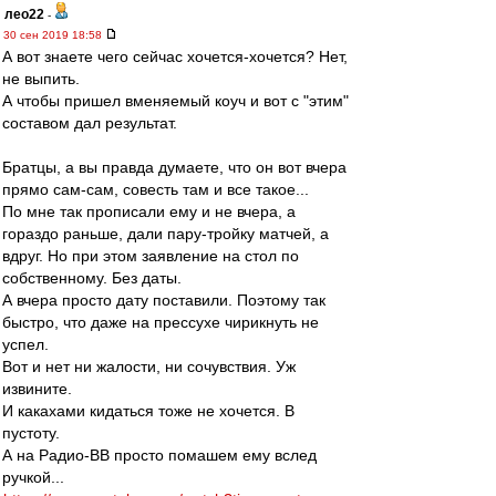
лео22
-
30 сен 2019 18:58
А вот знаете чего сейчас хочется-хочется? Нет,
не выпить.
А чтобы пришел вменяемый коуч и вот с "этим"
составом дал результат.
Братцы, а вы правда думаете, что он вот вчера
прямо сам-сам, совесть там и все такое...
По мне так прописали ему и не вчера, а
гораздо раньше, дали пару-тройку матчей, а
вдруг. Но при этом заявление на стол по
собственному. Без даты.
А вчера просто дату поставили. Поэтому так
быстро, что даже на прессухе чирикнуть не
успел.
Вот и нет ни жалости, ни сочувствия. Уж
извините.
И какахами кидаться тоже не хочется. В
пустоту.
А на Радио-ВВ просто помашем ему вслед
ручкой...