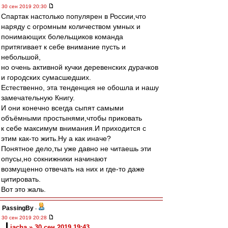
30 сен 2019 20:30
Спартак настолько популярен в России,что
наряду с огромным количеством умных и
понимающих болельщиков команда
притягивает к себе внимание пусть и
небольшой,
но очень активной кучки деревенских дурачков
и городских сумасшедших.
Естественно, эта тенденция не обошла и нашу
замечательную Книгу.
И они конечно всегда сыпят самыми
объёмными простынями,чтобы приковать
к себе максимум внимания.И приходится с
этим как-то жить.Ну а как иначе?
Понятное дело,ты уже давно не читаешь эти
опусы,но сокнижники начинают
возмущенно отвечать на них и где-то даже
цитировать.
Вот это жаль.
PassingBy
-
30 сен 2019 20:28
jacha » 30 сен 2019 19:43