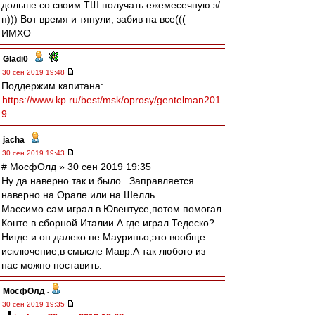
дольше со своим ТШ получать ежемесечную з/
п))) Вот время и тянули, забив на все(((
ИМХО
Gladi0
-
30 сен 2019 19:48
Поддержим капитана:
https://www.kp.ru/best/msk/oprosy/gentelman201
9
jacha
-
30 сен 2019 19:43
# МосфОлд » 30 сен 2019 19:35
Ну да наверно так и было...Заправляется
наверно на Орале или на Шелль.
Массимо сам играл в Ювентусе,потом помогал
Конте в сборной Италии.А где играл Тедеско?
Нигде и он далеко не Мауриньо,это вообще
исключение,в смысле Мавр.А так любого из
нас можно поставить.
МосфОлд
-
30 сен 2019 19:35