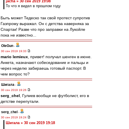
jacha » 30 сен 2019 19:08
То что я видел в прошлом году
Быть может Тедеско так свой протест супротив
Газпрому выражал. Он с детства наверняка за
Спартак! Разве что про заправки на Лукойле
пока не известно...
OleGun
-
30 сен 2019 19:33
mario lemieux
, привет! получал шенген в июне.
Анкета, назначают собеседование и пальцы и
через неделю забираешь готовый паспорт. В
чем вопрос то?
Шигала
-
30 сен 2019 19:26
serg_chel
, Гулиев вообще не футболист, его в
детстве перепутали.
serg_chel
-
30 сен 2019 19:24
Шигала » 30 сен 2019 19:18