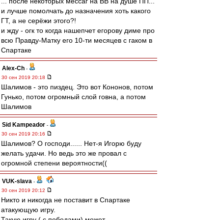
... после некоторых мессаг на ВВ на душе ПП...
и лучше помолчать до назначения хоть какого
ГТ, а не серёжи этого?!
и жду - огк то когда нашепчет егорову диме про
всю Правду-Матку его 10-ти месяцев с гаком в
Спартаке
Alex-Ch
-
30 сен 2019 20:18
Шалимов - это пиздец. Это вот Кононов, потом
Гунько, потом огромный слой говна, а потом
Шалимов
Sid Kampeador
-
30 сен 2019 20:16
Шалимов? О господи...... Нет-я Игорю буду
желать удачи. Но ведь это же провал с
огромной степени вероятности((
VUK-slava
-
30 сен 2019 20:12
Никто и никогда не поставит в Спартаке
атакующую игру.
Такую игру ( с победами) может