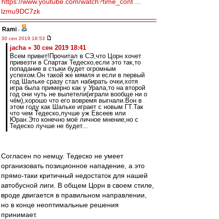
https://www.youtube.com/watch?time_cont ...
lzmu9DC7zk
Rami
-
30 сен 2019 18:53
jacha » 30 сен 2019 18:41
Всем привет!Прочитал в СЭ,что Цорн хочет
привезти в Спартак Тедеско,если это так,то
попадание в стыки будет огромным
успехом.Он такой же мямля и если в первый
год Шальке сразу стал набирать очки,хотя
игра была примерно как у Урала,то на второй
год они чуть не вылетели(играли вообще ни о
чём),хорошо что его вовремя выгнали.Вон в
этом году как Шальке играет с новым ГТ.Так
что чем Тедеско,лучше уж Евсеев или
Юран.Это конечно моё личное мнение,но с
Тедеско лучше не будет...
Согласен по немцу. Тедеско не умеет
организовать позиционное нападение, а это
прямо-таки критичный недостаток для нашей
автобусной лиги. В общем Цорн в своем стиле,
вроде двигается в правильном направлении,
но в конце неоптимальные решения
принимает.