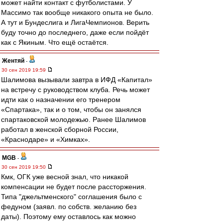
может найти контакт с футболистами. У
Массимо так вообще никакого опыта не было.
А тут и Бундеслига и ЛигаЧемпионов. Верить
буду точно до последнего, даже если пойдёт
как с Якиным. Что ещё остаётся.
Жентяй
-
30 сен 2019 19:59
Шалимова вызывали завтра в ИФД «Капитал»
на встречу с руководством клуба. Речь может
идти как о назначении его тренером
«Спартака», так и о том, чтобы он занялся
спартаковской молодежью. Ранее Шалимов
работал в женской сборной России,
«Краснодаре» и «Химках».
MGB
-
30 сен 2019 19:50
Кмк, ОГК уже весной знал, что никакой
компенсации не будет после рассторжения.
Типа "джельтменского" соглашения было с
федуном (заявл. по собств. желанию без
даты). Поэтому ему оставлось как можно