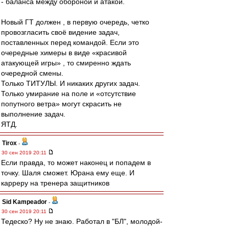
- баланса между обороной и атакой.
Новый ГТ должен , в первую очередь, четко
провозгласить своё видение задач,
поставленных перед командой. Если это
очередные химеры в виде «красивой
атакующей игры» , то смиренно ждать
очередной смены.
Только ТИТУЛЫ. И никаких других задач.
Только умирание на поле и «отсутствие
попутного ветра» могут скрасить не
выполнение задач.
ЯТД.
Tirox
-
30 сен 2019 20:11
Если правда, то может наконец и попадем в
точку. Шаля сможет. Юрана ему еще. И
карреру на тренера защитников
Sid Kampeador
-
30 сен 2019 20:11
Тедеско? Ну не знаю. Работал в "БЛ", молодой-