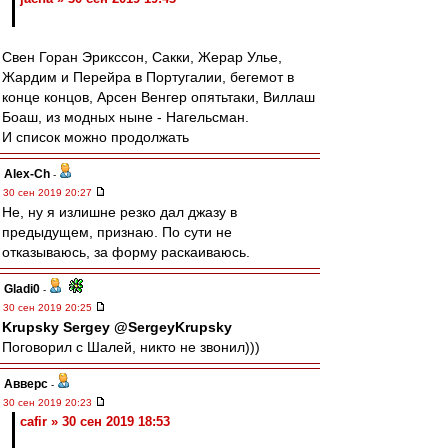
Свен Горан Эрикссон, Сакки, Жерар Улье,
Жардим и Перейра в Португалии, бегемот в
конце концов, Арсен Венгер опятьтаки, Виллаш
Боаш, из модных ныне - Нагельсман.
И список можно продолжать
Alex-Ch
-
30 сен 2019 20:27
Не, ну я излишне резко дал джазу в
предыдущем, признаю. По сути не
отказываюсь, за форму раскаиваюсь.
Gladi0
-
30 сен 2019 20:25
Krupsky Sergey @SergeyKrupsky
Поговорил с Шалей, никто не звонил)))
Авверс
-
30 сен 2019 20:23
cafir » 30 сен 2019 18:53