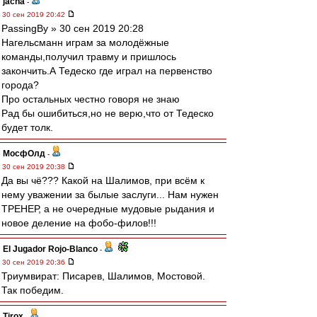
jacha
-
30 сен 2019 20:42
PassingBy » 30 сен 2019 20:28
Нагельсманн играм за молодёжные
команды,получил травму и пришлось
закончить.А Тедеско где играл на первенство
города?
Про остальных честно говоря не знаю
Рад бы ошибиться,но не верю,что от Тедеско
будет толк.
МосфОлд
-
30 сен 2019 20:38
Да вы чё??? Какой на Шалимов, при всём к
нему уважении за былые заслуги... Нам нужен
ТРЕНЕР, а не очередные мудовые рыдания и
новое деление на фобо-филов!!!
El Jugador Rojo-Blanco
-
30 сен 2019 20:36
Триумвират: Писарев, Шалимов, Мостовой.
Так победим.
Tirox
-