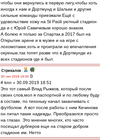
чтобы они вернулись в первую лигу,чтобы хоть
иногда к нам и Дортмунд и Шальки и другие
сильные команды приезжали.Ещё с
удовольствие хожу на St Paüli уютный стадион
да и с Юрой Савичевым хорошо знаком.
А болею я только за Спартак,в 2017 был на
Открытие арене и в музее и на игре с
лохомотами,хоть и проиграли но впечатления
окуеные,так топят разве что в Дортмунде из
всех стадионов где я был.
Стрекалок
-
30 сен 2019 19:00
# knn » 30.09.2019 18:51
Это тот самый Влад Рыжков, который после
своих слов,мол я паспортной и по любому буду
в составе, по тихоньку начал заканчивать с
футболом. А вот после работы с ним Кечинова
он питал такие надежды. Преобразился просто
на глазах. Это мнение многих, кто часто
посещал дублеров еще на старом добром
стадионе им. Нетто