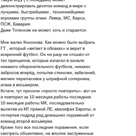
демонстрировать десяток команд в мире с
лучшими, быстрейшими , техничнейшими
игроками группы атаки. Ливер, МС, Барса,
ПСЖ, Бавария.
Даже Тотенхэм не может, хоть и старается.
Мне жалко Кононова. Как можно было выбрать
ГТ , который «витает в облаках» и верит в
искренний футбол. Он ни разу не отошёл от
тех принципов, которые излагал в начале:
никакого оборонительного футбола, никаких
забросов вперёд, попытки стеночек, забеганий,
мелких перепасовок у штрафной соперника,
атака в восьмером.
Кстати, тут просили «просто повторить»- вот он
и повторил за 10 месяцев работы последние
10 месяцев работы МК, последовательно
вылетив из КР, прямой ЛЕ, квалифая Европы, и
потерпев подряд ряд домашних поражений от
команд второй восьмерки.
Кроме того все последние поражения, если
смотреть объективно, не вполне заслуженные