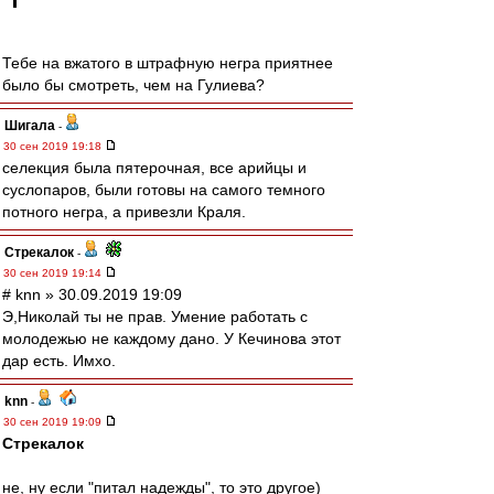
Тебе на вжатого в штрафную негра приятнее
было бы смотреть, чем на Гулиева?
Шигала
-
30 сен 2019 19:18
селекция была пятерочная, все арийцы и
суслопаров, были готовы на самого темного
потного негра, а привезли Краля.
Стрекалок
-
30 сен 2019 19:14
# knn » 30.09.2019 19:09
Э,Николай ты не прав. Умение работать с
молодежью не каждому дано. У Кечинова этот
дар есть. Имхо.
knn
-
30 сен 2019 19:09
Стрекалок
не, ну если "питал надежды", то это другое)