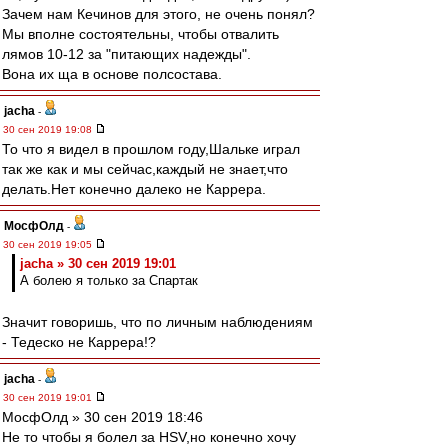
Зачем нам Кечинов для этого, не очень понял?
Мы вполне состоятельны, чтобы отвалить
лямов 10-12 за "питающих надежды".
Вона их ща в основе полсостава.
jacha
-
30 сен 2019 19:08
То что я видел в прошлом году,Шальке играл
так же как и мы сейчас,каждый не знает,что
делать.Нет конечно далеко не Каррера.
МосфОлд
-
30 сен 2019 19:05
jacha » 30 сен 2019 19:01
А болею я только за Спартак
Значит говоришь, что по личным наблюдениям
- Тедеско не Каррера!?
jacha
-
30 сен 2019 19:01
МосфОлд » 30 сен 2019 18:46
Не то чтобы я болел за HSV,но конечно хочу