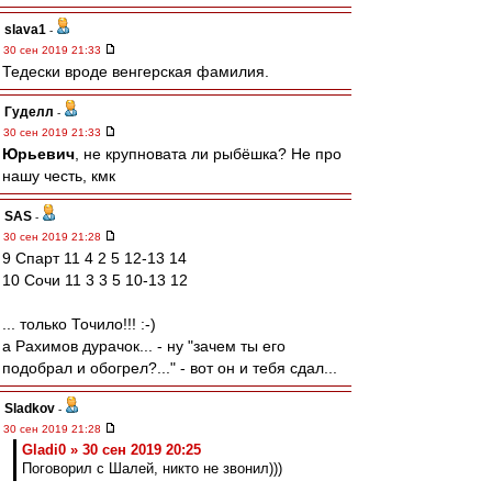
slava1
-
30 сен 2019 21:33
Тедески вроде венгерская фамилия.
Гуделл
-
30 сен 2019 21:33
Юрьевич
, не крупновата ли рыбёшка? Не про
нашу честь, кмк
SAS
-
30 сен 2019 21:28
9 Спарт 11 4 2 5 12-13 14
10 Сочи 11 3 3 5 10-13 12
... только Точило!!! :-)
а Рахимов дурачок... - ну "зачем ты его
подобрал и обогрел?..." - вот он и тебя сдал...
Sladkov
-
30 сен 2019 21:28
Gladi0 » 30 сен 2019 20:25
Поговорил с Шалей, никто не звонил)))