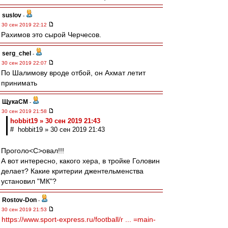
suslov
-
30 сен 2019 22:12
Рахимов это сырой Черчесов.
serg_chel
-
30 сен 2019 22:07
По Шалимову вроде отбой, он Ахмат летит
принимать
ЩукаСМ
-
30 сен 2019 21:58
hobbit19 » 30 сен 2019 21:43
# hobbit19 » 30 сен 2019 21:43
Проголо<C>овал!!!
А вот интересно, какого хера, в тройке Головин
делает? Какие критерии джентельменства
установил "МК"?
Rostov-Don
-
30 сен 2019 21:53
https://www.sport-express.ru/football/r ... =main-