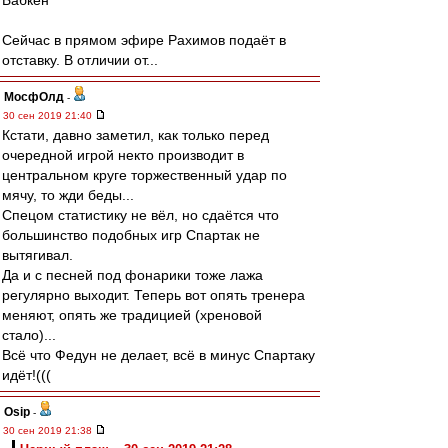
Бабкен
Сейчас в прямом эфире Рахимов подаёт в
отставку. В отличии от...
МосфОлд
-
30 сен 2019 21:40
Кстати, давно заметил, как только перед
очередной игрой некто производит в
центральном круге торжественный удар по
мячу, то жди беды...
Спецом статистику не вёл, но сдаётся что
большинство подобных игр Спартак не
вытягивал.
Да и с песней под фонарики тоже лажа
регулярно выходит. Теперь вот опять тренера
меняют, опять же традицией (хреновой
стало)...
Всё что Федун не делает, всё в минус Спартаку
идёт!(((
Osip
-
30 сен 2019 21:38