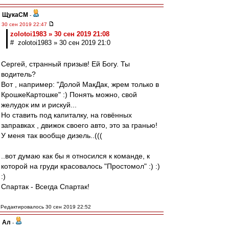
ЩукаСМ
-
30 сен 2019 22:47
zolotoi1983 » 30 сен 2019 21:08
# zolotoi1983 » 30 сен 2019 21:0
Сергей, странный призыв! Ей Богу. Ты
водитель?
Вот , например: "Долой МакДак, жрем только в
КрошкеКартошке" :) Понять можно, свой
желудок им и рискуй...
Но ставить под капиталку, на говённых
заправках , движок своего авто, это за гранью!
У меня так вообще дизель..(((
..вот думаю как бы я относился к команде, к
которой на груди красовалось "Простомол" :) :)
:)
Спартак - Всегда Спартак!
Редактировалось 30 сен 2019 22:52
Ал
-