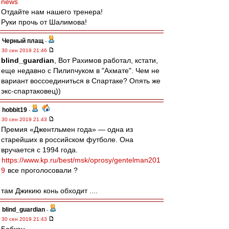
news
Отдайте нам нашего тренера!
Руки прочь от Шалимова!
Черный плащ
-
30 сен 2019 21:46
blind_guardian
, Вот Рахимов работал, кстати,
еще недавно с Пилипчуком в "Ахмате". Чем не
вариант воссоединиться в Спартаке? Опять же
экс-спартаковец))
hobbit19
-
30 сен 2019 21:43
Премия «Джентльмен года» — одна из
старейших в российском футболе. Она
вручается с 1994 года.
https://www.kp.ru/best/msk/oprosy/gentelman201
9
все проголосовали ?
там Джикию конь обходит ....
blind_guardian
-
30 сен 2019 21:43