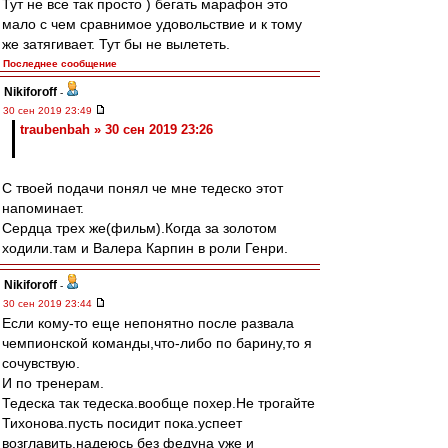
Тут не все так просто ) бегать марафон это
мало с чем сравнимое удовольствие и к тому
же затягивает. Тут бы не вылететь.
Последнее сообщение
Nikiforoff
-
30 сен 2019 23:49
traubenbah » 30 сен 2019 23:26
С твоей подачи понял че мне тедеско этот
напоминает.
Сердца трех же(фильм).Когда за золотом
ходили.там и Валера Карпин в роли Генри.
Nikiforoff
-
30 сен 2019 23:44
Если кому-то еще непонятно после развала
чемпионской команды,что-либо по барину,то я
сочувствую.
И по тренерам.
Тедеска так тедеска.вообще похер.Не трогайте
Тихонова.пусть посидит пока.успеет
возглавить.надеюсь без федуна уже и