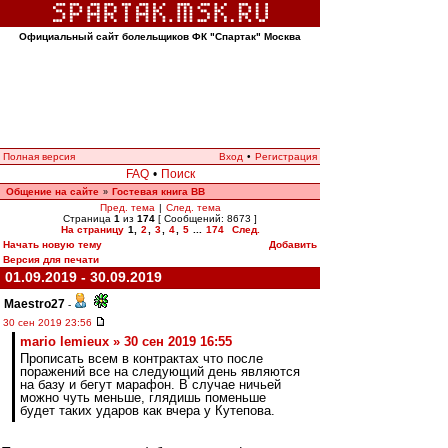
Официальный сайт болельщиков ФК "Спартак" Москва
Полная версия
Вход
•
Регистрация
FAQ
•
Поиск
Общение на сайте
Гостевая книга ВВ
»
Пред. тема
|
След. тема
Страница
1
из
174
[ Сообщений: 8673 ]
На страницу
1
,
2
,
3
,
4
,
5
...
174
След.
Начать новую тему
Добавить
Версия для печати
01.09.2019 - 30.09.2019
Maestro27
-
30 сен 2019 23:56
mario lemieux » 30 сен 2019 16:55
Прописать всем в контрактах что после
поражений все на следующий день являются
на базу и бегут марафон. В случае ничьей
можно чуть меньше, глядишь поменьше
будет таких ударов как вчера у Кутепова.