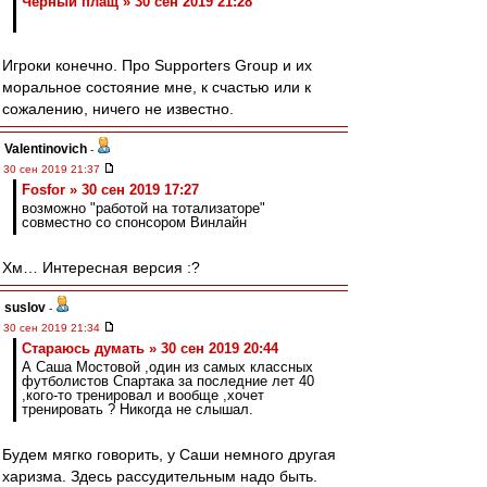
Черный плащ » 30 сен 2019 21:28
Игроки конечно. Про Supporters Group и их
моральное состояние мне, к счастью или к
сожалению, ничего не известно.
Valentinovich
-
30 сен 2019 21:37
Fosfor » 30 сен 2019 17:27
возможно "работой на тотализаторе"
совместно со спонсором Винлайн
Хм… Интересная версия :?
suslov
-
30 сен 2019 21:34
Стараюсь думать » 30 сен 2019 20:44
А Саша Мостовой ,один из самых классных
футболистов Спартака за последние лет 40
,кого-то тренировал и вообще ,хочет
тренировать ? Никогда не слышал.
Будем мягко говорить, у Саши немного другая
харизма. Здесь рассудительным надо быть.