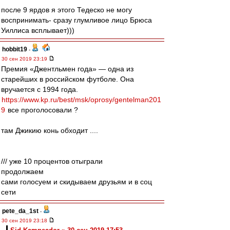
после 9 ярдов я этого Тедеско не могу
воспринимать- сразу глумливое лицо Брюса
Уиллиса всплывает)))
hobbit19
-
30 сен 2019 23:19
Премия «Джентльмен года» — одна из
старейших в российском футболе. Она
вручается с 1994 года.
https://www.kp.ru/best/msk/oprosy/gentelman201
9
все проголосовали ?
там Джикию конь обходит ....
/// уже 10 процентов отыграли
продолжаем
сами голосуем и скидываем друзьям и в соц
сети
pete_da_1st
-
30 сен 2019 23:18