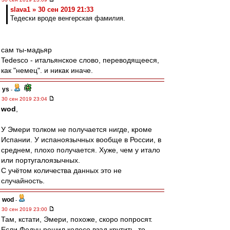
slava1 » 30 сен 2019 21:33
Тедески вроде венгерская фамилия.
сам ты-мадьяр
Tedesco - итальянское слово, переводящееся,
как "немец". и никак иначе.
ys
-
30 сен 2019 23:04
wod
,
У Эмери толком не получается нигде, кроме
Испании. У испаноязычных вообще в России, в
среднем, плохо получается. Хуже, чем у итало
или португалоязычных.
С учётом количества данных это не
случайность.
wod
-
30 сен 2019 23:00
Там, кстати, Эмери, похоже, скоро попросят.
Если Федун решил колесо взад крутить, то