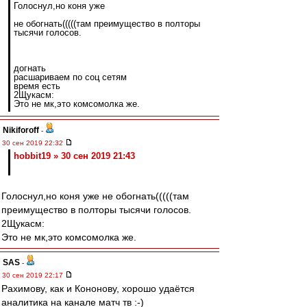
Голоснул,но коня уже
не обогнать(((((там преимущество в полторы
тысячи голосов.
догнать
расшариваем по соц сетям
время есть
2Щукасм:
Это не мк,это комсомолка же.
Nikiforoff
-
30 сен 2019 22:32
hobbit19 » 30 сен 2019 21:43
Голоснул,но коня уже не обогнать(((((там
преимущество в полторы тысячи голосов.
2Щукасм:
Это не мк,это комсомолка же.
SAS
-
30 сен 2019 22:17
Рахимову, как и Кононову, хорошо удаётся
аналитика на канале матч тв :-)