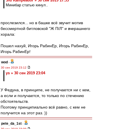
Sid Kampeador » 30 сен 2019 17:53
Минибар статью кинул..
прослезился... но в башке всё звучит мотив
бессмертной битловской "Ж П/Л" и вчерашнего
хорала:
Пошел нахуй, Игорь РабинЕр, Игорь РабинЕр,
Игорь РабинЕр!
wod
-
30 сен 2019 23:12
ys » 30 сен 2019 23:04
У Федуна, в принципе, не получается ни с кем,
а если и получается, то только по стечению
обстоятельств.
Поэтому принципиально всё равно, с кем не
получится на этот раз. ))
pete_da_1st
-
30 сен 2019 23:09