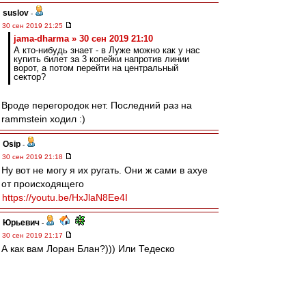
suslov
-
30 сен 2019 21:25
jama-dharma » 30 сен 2019 21:10
А кто-нибудь знает - в Луже можно как у нас
купить билет за 3 копейки напротив линии
ворот, а потом перейти на центральный
сектор?
Вроде перегородок нет. Последний раз на
rammstein ходил :)
Osip
-
30 сен 2019 21:18
Ну вот не могу я их ругать. Они ж сами в ахуе
от происходящего
https://youtu.be/HxJlaN8Ee4I
Юрьевич
-
30 сен 2019 21:17
А как вам Лоран Блан?))) Или Тедеско
перспективней? Блан уже года три, как
баклуши бьёт. Пора и честь знать.
Редактировалось 30 сен 2019 21:21