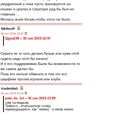
умудренный.а пока пусть тренируется на
кошках и уралах,в структуре рад бы был,но
главным.....
Молюсь всем богам,чтобы этого не было.
Nikiforoff
-
30 сен 2019 23:37
ЩукаСМ » 30 сен 2019 22:47
Серега че то хоть делает.Лучше или хуже,чтоб
судить,надо хотя бы начать!
И я его поддерживаю.Были бы возможности,то
же самое делал бы.
Пока его нельзя обвинить в том,что его
шарфики против игроков или клуба.
traubenbah
-
30 сен 2019 23:26
pete_da_1st » 30 сен 2019 23:09
сам ты-мадьяр
Tedesco - итальянское слово,
переводящееся, как "немец". и никак иначе.