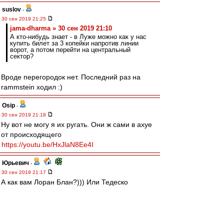
suslov
-
30 сен 2019 21:25
jama-dharma » 30 сен 2019 21:10
А кто-нибудь знает - в Луже можно как у нас
купить билет за 3 копейки напротив линии
ворот, а потом перейти на центральный
сектор?
Вроде перегородок нет. Последний раз на
rammstein ходил :)
Osip
-
30 сен 2019 21:18
Ну вот не могу я их ругать. Они ж сами в ахуе
от происходящего
https://youtu.be/HxJlaN8Ee4I
Юрьевич
-
30 сен 2019 21:17
А как вам Лоран Блан?))) Или Тедеско
перспективней? Блан уже года три, как
баклуши бьёт. Пора и честь знать.
Редактировалось 30 сен 2019 21:21