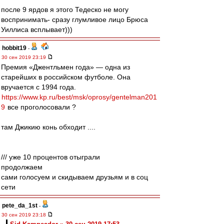
после 9 ярдов я этого Тедеско не могу
воспринимать- сразу глумливое лицо Брюса
Уиллиса всплывает)))
hobbit19
-
30 сен 2019 23:19
Премия «Джентльмен года» — одна из
старейших в российском футболе. Она
вручается с 1994 года.
https://www.kp.ru/best/msk/oprosy/gentelman201
9
все проголосовали ?
там Джикию конь обходит ....
/// уже 10 процентов отыграли
продолжаем
сами голосуем и скидываем друзьям и в соц
сети
pete_da_1st
-
30 сен 2019 23:18