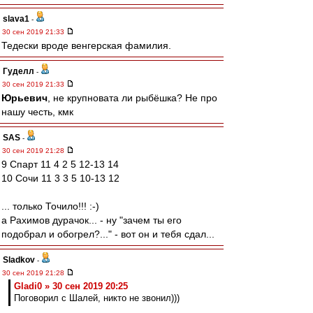
slava1
-
30 сен 2019 21:33
Тедески вроде венгерская фамилия.
Гуделл
-
30 сен 2019 21:33
Юрьевич
, не крупновата ли рыбёшка? Не про
нашу честь, кмк
SAS
-
30 сен 2019 21:28
9 Спарт 11 4 2 5 12-13 14
10 Сочи 11 3 3 5 10-13 12
... только Точило!!! :-)
а Рахимов дурачок... - ну "зачем ты его
подобрал и обогрел?..." - вот он и тебя сдал...
Sladkov
-
30 сен 2019 21:28
Gladi0 » 30 сен 2019 20:25
Поговорил с Шалей, никто не звонил)))