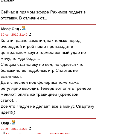
Бабкен
Сейчас в прямом эфире Рахимов подаёт в
отставку. В отличии от...
МосфОлд
-
30 сен 2019 21:40
Кстати, давно заметил, как только перед
очередной игрой некто производит в
центральном круге торжественный удар по
мячу, то жди беды...
Спецом статистику не вёл, но сдаётся что
большинство подобных игр Спартак не
вытягивал.
Да и с песней под фонарики тоже лажа
регулярно выходит. Теперь вот опять тренера
меняют, опять же традицией (хреновой
стало)...
Всё что Федун не делает, всё в минус Спартаку
идёт!(((
Osip
-
30 сен 2019 21:38