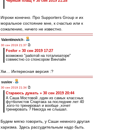
Черный плащ » 30 сен 2019 21:28
Игроки конечно. Про Supporters Group и их
моральное состояние мне, к счастью или к
сожалению, ничего не известно.
Valentinovich
-
30 сен 2019 21:37
Fosfor » 30 сен 2019 17:27
возможно "работой на тотализаторе"
совместно со спонсором Винлайн
Хм… Интересная версия :?
suslov
-
30 сен 2019 21:34
Стараюсь думать » 30 сен 2019 20:44
А Саша Мостовой ,один из самых классных
футболистов Спартака за последние лет 40
,кого-то тренировал и вообще ,хочет
тренировать ? Никогда не слышал.
Будем мягко говорить, у Саши немного другая
харизма. Здесь рассудительным надо быть.