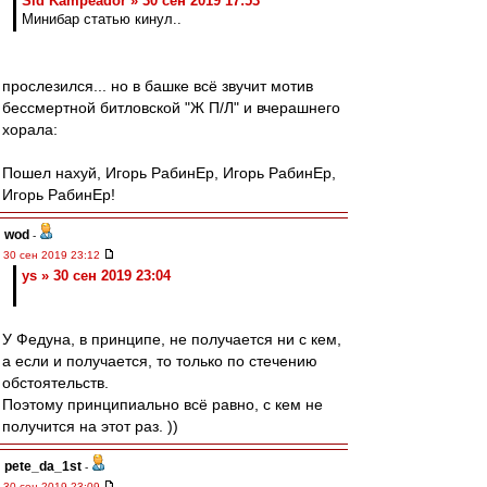
Sid Kampeador » 30 сен 2019 17:53
Минибар статью кинул..
прослезился... но в башке всё звучит мотив
бессмертной битловской "Ж П/Л" и вчерашнего
хорала:
Пошел нахуй, Игорь РабинЕр, Игорь РабинЕр,
Игорь РабинЕр!
wod
-
30 сен 2019 23:12
ys » 30 сен 2019 23:04
У Федуна, в принципе, не получается ни с кем,
а если и получается, то только по стечению
обстоятельств.
Поэтому принципиально всё равно, с кем не
получится на этот раз. ))
pete_da_1st
-
30 сен 2019 23:09