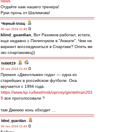
news
Отдайте нам нашего тренера!
Руки прочь от Шалимова!
Черный плащ
-
30 сен 2019 21:46
blind_guardian
, Вот Рахимов работал, кстати,
еще недавно с Пилипчуком в "Ахмате". Чем не
вариант воссоединиться в Спартаке? Опять же
экс-спартаковец))
hobbit19
-
30 сен 2019 21:43
Премия «Джентльмен года» — одна из
старейших в российском футболе. Она
вручается с 1994 года.
https://www.kp.ru/best/msk/oprosy/gentelman201
9
все проголосовали ?
там Джикию конь обходит ....
blind_guardian
-
30 сен 2019 21:43