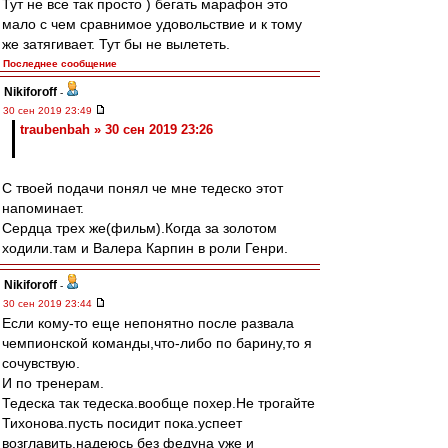
Тут не все так просто ) бегать марафон это
мало с чем сравнимое удовольствие и к тому
же затягивает. Тут бы не вылететь.
Последнее сообщение
Nikiforoff
-
30 сен 2019 23:49
traubenbah » 30 сен 2019 23:26
С твоей подачи понял че мне тедеско этот
напоминает.
Сердца трех же(фильм).Когда за золотом
ходили.там и Валера Карпин в роли Генри.
Nikiforoff
-
30 сен 2019 23:44
Если кому-то еще непонятно после развала
чемпионской команды,что-либо по барину,то я
сочувствую.
И по тренерам.
Тедеска так тедеска.вообще похер.Не трогайте
Тихонова.пусть посидит пока.успеет
возглавить.надеюсь без федуна уже и