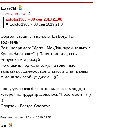
ЩукаСМ
-
30 сен 2019 22:47
zolotoi1983 » 30 сен 2019 21:08
# zolotoi1983 » 30 сен 2019 21:0
Сергей, странный призыв! Ей Богу. Ты
водитель?
Вот , например: "Долой МакДак, жрем только в
КрошкеКартошке" :) Понять можно, свой
желудок им и рискуй...
Но ставить под капиталку, на говённых
заправках , движок своего авто, это за гранью!
У меня так вообще дизель..(((
..вот думаю как бы я относился к команде, к
которой на груди красовалось "Простомол" :) :)
:)
Спартак - Всегда Спартак!
Редактировалось 30 сен 2019 22:52
Ал
-