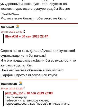
умудренный.а пока пусть тренируется на
кошках и уралах,в структуре рад бы был,но
главным.....
Молюсь всем богам,чтобы этого не было.
Nikiforoff
-
30 сен 2019 23:37
ЩукаСМ » 30 сен 2019 22:47
Серега че то хоть делает.Лучше или хуже,чтоб
судить,надо хотя бы начать!
И я его поддерживаю.Были бы возможности,то
же самое делал бы.
Пока его нельзя обвинить в том,что его
шарфики против игроков или клуба.
traubenbah
-
30 сен 2019 23:26
pete_da_1st » 30 сен 2019 23:09
сам ты-мадьяр
Tedesco - итальянское слово,
переводящееся, как "немец". и никак иначе.