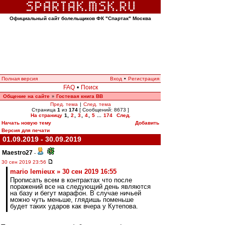
Официальный сайт болельщиков ФК "Спартак" Москва
Полная версия
Вход
•
Регистрация
FAQ
•
Поиск
Общение на сайте
Гостевая книга ВВ
»
Пред. тема
|
След. тема
Страница
1
из
174
[ Сообщений: 8673 ]
На страницу
1
,
2
,
3
,
4
,
5
...
174
След.
Начать новую тему
Добавить
Версия для печати
01.09.2019 - 30.09.2019
Maestro27
-
30 сен 2019 23:56
mario lemieux » 30 сен 2019 16:55
Прописать всем в контрактах что после
поражений все на следующий день являются
на базу и бегут марафон. В случае ничьей
можно чуть меньше, глядишь поменьше
будет таких ударов как вчера у Кутепова.