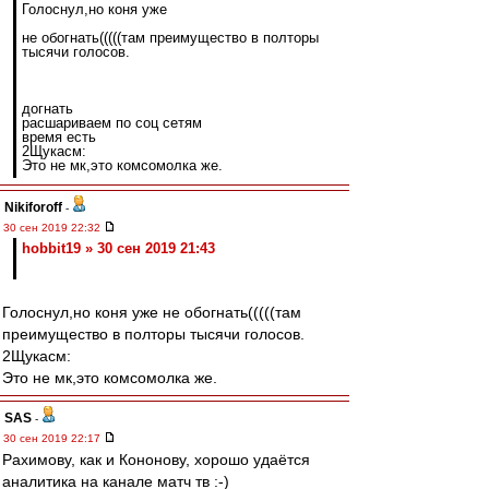
Голоснул,но коня уже
не обогнать(((((там преимущество в полторы
тысячи голосов.
догнать
расшариваем по соц сетям
время есть
2Щукасм:
Это не мк,это комсомолка же.
Nikiforoff
-
30 сен 2019 22:32
hobbit19 » 30 сен 2019 21:43
Голоснул,но коня уже не обогнать(((((там
преимущество в полторы тысячи голосов.
2Щукасм:
Это не мк,это комсомолка же.
SAS
-
30 сен 2019 22:17
Рахимову, как и Кононову, хорошо удаётся
аналитика на канале матч тв :-)