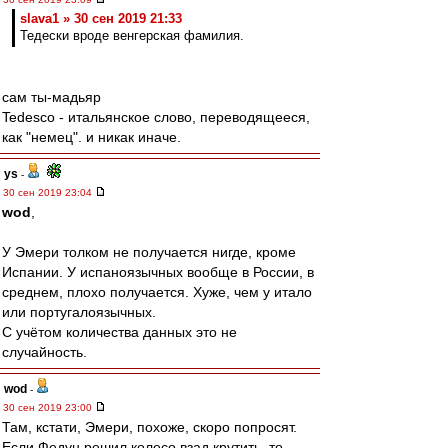
slava1 » 30 сен 2019 21:33
Тедески вроде венгерская фамилия.
сам ты-мадьяр
Tedesco - итальянское слово, переводящееся,
как "немец". и никак иначе.
ys
-
30 сен 2019 23:04
wod
,
У Эмери толком не получается нигде, кроме
Испании. У испаноязычных вообще в России, в
среднем, плохо получается. Хуже, чем у итало
или португалоязычных.
С учётом количества данных это не
случайность.
wod
-
30 сен 2019 23:00
Там, кстати, Эмери, похоже, скоро попросят.
Если Федун решил колесо взад крутить, то