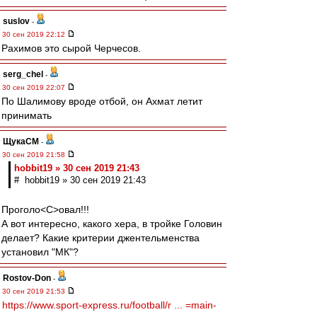
suslov
-
30 сен 2019 22:12
Рахимов это сырой Черчесов.
serg_chel
-
30 сен 2019 22:07
По Шалимову вроде отбой, он Ахмат летит
принимать
ЩукаСМ
-
30 сен 2019 21:58
hobbit19 » 30 сен 2019 21:43
# hobbit19 » 30 сен 2019 21:43
Проголо<C>овал!!!
А вот интересно, какого хера, в тройке Головин
делает? Какие критерии джентельменства
установил "МК"?
Rostov-Don
-
30 сен 2019 21:53
https://www.sport-express.ru/football/r ... =main-