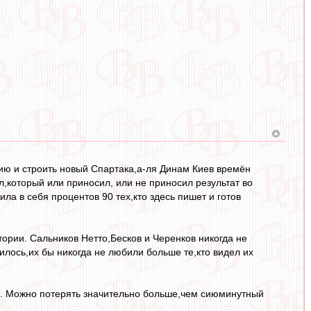
рию и строить новый Спартака,а-ля Динам Киев времён
,который или приносил, или не приносил результат во
ила в себя процентов 90 тех,кто здесь пишет и готов
тории. Сальников Нетто,Бесков и Черенков никогда не
илось,их бы никогда не любили больше те,кто видел их
ю. Можно потерять значительно больше,чем сиюминутный