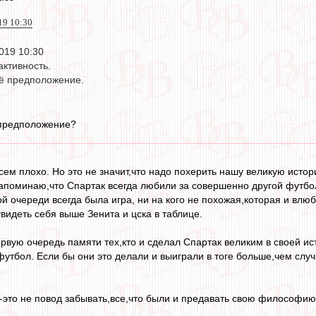
019 10:30
2019 10:30
активность.
оё предположение.
 предположение?
сем плохо. Но это не значит,что надо похерить нашу великую исто
апоминаю,что Спартак всегда любили за совершенно другой футбол
й очереди всегда была игра, ни на кого не похожая,которая и влюб
увидеть себя выше Зенита и цска в таблице.
ервую очередь памяти тех,кто и сделал Спартак великим в своей ис
футбол. Если бы они это делали и выиграли в тоге больше,чем случ
-это не повод забывать,все,что были и предавать свою философи