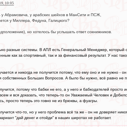
19, 10:05
 у Абрамовича, у арабских шейхов в МанСити и ПСЖ,
ается у Миллера, Федуна, Галицкого?
едположение), но хотелось бы услышать ответ сокнижников.
но разные системы. В АПЛ есть Генеральный Менеджер, который с
ным как за спортивный, так и за финансовый результат. У нас таког
учается и никогда не получится потому, что ему оно и не нужно - 
 собственных Больших Вопросов. А было бы нужно, всё равно не по
лучится, потому что бабки не его, а у него и бабкодателей прост
всем и вся доказать, что теперь-то он Уважаемый Человек и Добилс
сь, просто теперь это говно не из брюквы, а фуагры.
олучится что-то, но у него проблема всё та же - он не доверяет ни
вариант "дай денег и отойди" в наших широтах не работает.