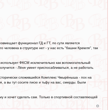
овмещает функционал ГД и ГТ, по сути является
о человека в структуре нет - у нас есть "башни Кремля", так
он использует ФКСМ исключительно как вспомогательный
лучится - Лёня умеет приспосабливаться, а не работать.
о исторически сложившийся Комплекс Чмырёныша - пох на
я, а вы тут сосите писю и тьфу на вас, смерды. Были
кому и хочет сделать сам. Только в спортивной составляющей