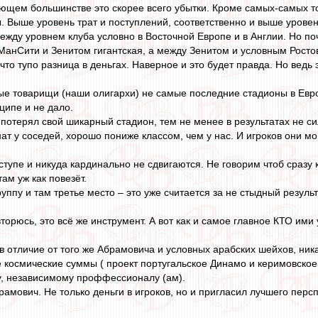
ющем большинстве это скорее всего убытки. Кроме самых-самых то
ы. Выше уровень трат и поступлений, соответственно и выше уровен
ежду уровнем клуба условно в Восточной Европе и в Англии. Но по
анСити и Зенитом гигантская, а между Зенитом и условным Росто
что тупо разница в деньгах. Наверное и это будет правда. Но ведь 
ые товарищи (наши олигархи) не самые последние стадионы в Евро
нципе и не дало.
потерял свой шикарный стадион, тем не менее в результатах не сил
ат у соседей, хорошо пониже классом, чем у нас. И игроков они м
 ступе и никуда кардинально не сдвигаются. Не говорим чтоб сразу
там уж как повезёт.
уппу и там третье место – это уже считается за не стыдный результ
торюсь, это всё же инструмент. А вот как и самое главное КТО ими 
в отличие от того же Абрамовича и условных арабских шейхов, ника
е космические суммы ( проект португальское Динамо и керимовское 
у, независимому проффессионалу (ам).
рамович. Не только деньги в игроков, но и пригласил лучшего перс