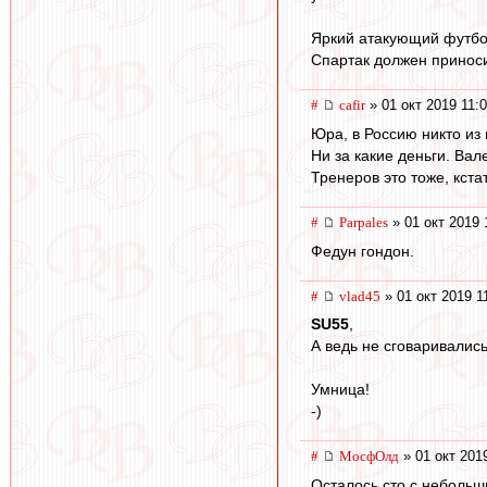
Яркий атакующий футбол
Спартак должен приноси
#
cafir
» 01 окт 2019 11:
Юра, в Россию никто из 
Ни за какие деньги. Вал
Тренеров это тоже, кстат
#
Parpales
» 01 окт 2019 
Федун гондон.
#
vlad45
» 01 окт 2019 1
SU55
,
А ведь не сговаривались
Умница!
-)
#
МосфОлд
» 01 окт 201
Осталось сто с небольш