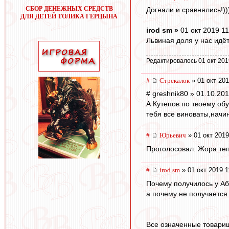
СБОР ДЕНЕЖНЫХ СРЕДСТВ
Догнали и сравнялись!))
ДЛЯ ДЕТЕЙ ТОЛИКА ГЕРЦЫНА
irod sm »
01 окт 2019 11
Львиная доля у нас идё
Редактировалось 01 окт 201
#
Стрекалок
» 01 окт 201
# greshnik80 » 01.10.20
А Кутепов по твоему об
тебя все виноваты,начи
#
Юрьевич
» 01 окт 2019
Проголосовал. Жора теп
#
irod sm
» 01 окт 2019 1
Почему получилось у Аб
а почему не получается
Все означенные товари