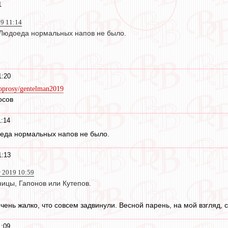
1
19 11:14
Людоеда нормальных напов не было.
1:20
/oprosy/gentelman2019
осов
1:14
еда нормальных напов не было.
1:13
т 2019 10:59
ницы, Гапонов или Кутепов.
 очень жалко, что совсем задвинули. Весной парень, на мой взгляд,
1:09