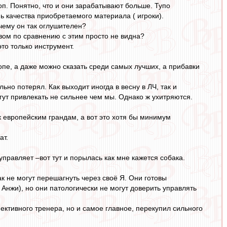
п. Понятно, что и они зарабатывают больше. Тупо
ь качества приобретаемого материала ( игроки).
чему он так оглушителен?
вом по сравнению с этим просто не видна?
это только инструмент.
пе, а даже можно сказать среди самых лучших, а прибавки
ьно потерял. Как выходит иногда в весну в ЛЧ, так и
огут привлекать не сильнее чем мы. Однако ж ухитряются.
 к европейским грандам, а вот это хотя бы минимум
ат.
управляет –вот тут и порылась как мне кажется собака.
к не могут перешагнуть через своё Я. Они готовы
Анжи), но они патологически не могут доверить управлять
пективного тренера, но и самое главное, перекупил сильного