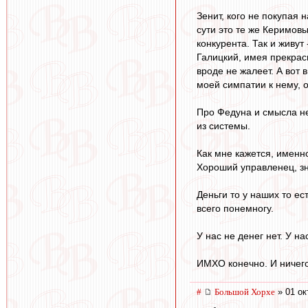
Зенит, кого не покупая 
сути это те же Керимовы
конкурента. Так и живут
Галицкий, имея прекрас
вроде не жалеет. А вот 
моей симпатии к нему, о
Про Федуна и смысла нет
из системы.
Как мне кажется, именно
Хороший управленец, зн
Деньги то у наших то ест
всего понемногу.
У нас не денег нет. У на
ИМХО конечно. И ничего 
#
Большой Хорхе
» 01 ок