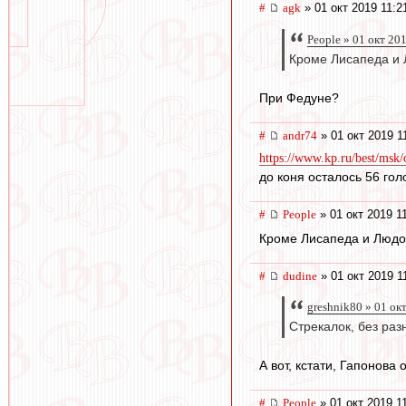
#
agk
» 01 окт 2019 11:2
People » 01 окт 20
Кроме Лисапеда и 
При Федуне?
#
andr74
» 01 окт 2019 1
https://www.kp.ru/best/msk
до коня осталось 56 гол
#
People
» 01 окт 2019 1
Кроме Лисапеда и Людо
#
dudine
» 01 окт 2019 1
greshnik80 » 01 ок
Стрекалок, без раз
А вот, кстати, Гапонова
#
People
» 01 окт 2019 1