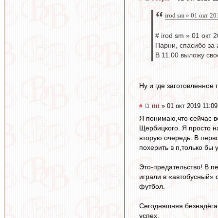
irod sm » 01 окт 2
# irod sm » 01 окт 
Парни, спасибо за 
В 11.00 выложу св
Ну и где заготовленное
#
titi
» 01 окт 2019 11:09
Я понимаю,что сейчас в
Щербицкого. Я просто н
вторую очередь. В перво
похерить в п,только бы 
Это-предательство! В п
играли в «автобусный» 
футбол.
Сегодняшняя безнадёга
успех.