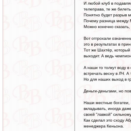
И любой клуб в подавля
телеправа, те же билет
Понятно будет разрыв м
Почему разница между М
Можно конечно сказать, 
Вот отгрохали означенн
это в результатах в при
Тот же Шахтёр, который 
выходит. А ведь чемпион
А наши то толкут воду в
встречать весну в ЛЧ. А 
Но для наших выход в гр
Деньги-деньгами, но пов
Наши местные богатеи, 
вкладывать, иногда даж
своей "лавкой" сильном
Как сделал это сходу Аб
менеджера Кеньона.