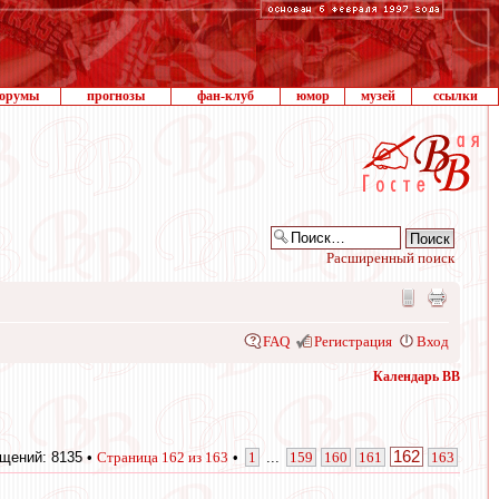
орумы
прогнозы
фан-клуб
юмор
музей
ссылки
Расширенный поиск
FAQ
Регистрация
Вход
Календарь ВВ
162
щений: 8135 •
Страница
162
из
163
•
1
...
159
160
161
163