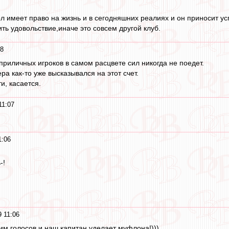
 имеет право на жизнь и в сегодняшних реалиях и он приносит успе
ть удовольствие,иначе это совсем другой клуб.
08
приличных игроков в самом расцвете сил никогда не поедет.
ера как-то уже высказывался на этот счет.
и, касается.
11:07
1:06
-!
9 11:06
им голосов и наш капитан уделает муфлона!)))