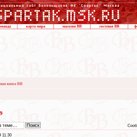
оманда
карта мира
магазин ВВ
гостевая ВВ
ф
вая книга ВВ
19
Сооб
9 11:30