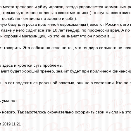
на места тренеров и уйму игроков, всегда управляется карманным 
, только чуть менее нелепы в своих метаниях ( то скупка всего живо
 - ослабляя чемпионат, а заодно и себя).
ную базу для роста приличной еврокоманды ( весь юг России к его
в лавке у него сидит все эти 10 лет гендир, по профессии врач. А п
н хороший магазинщик, но это не значит что он профи в ....
 говорить. Эта собака на сене не то , что гендира сильного не поз
 здесь и кроется суть проблемы.
ачит будет хороший тренер, значит будет при приличном финансир
ь, а вот поделиться реальной властью, они не в состоянии. Кто по г
с ума нет.
нового. Так захотелось окончательно оформить свои мысли на этот 
т 2019 11:21