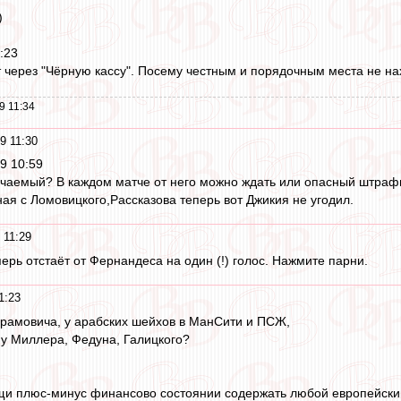
)
:23
т через "Чёрную кассу". Посему честным и порядочным места не нах
9 11:34
9 11:30
19 10:59
учаемый? В каждом матче от него можно ждать или опасный штрафн
ная с Ломовицкого,Рассказова теперь вот Джикия не угодил.
 11:29
ерь отстаёт от Фернандеса на один (!) голос. Нажмите парни.
1:23
рамовича, у арабских шейхов в МанСити и ПСЖ,
 у Миллера, Федуна, Галицкого?
щи плюс-минус финансово состоянии содержать любой европейский