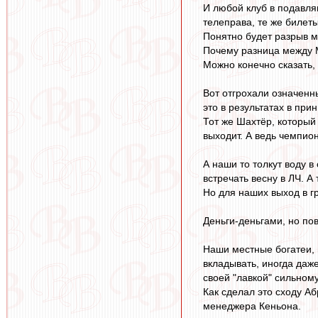
И любой клуб в подавля
телеправа, те же билет
Понятно будет разрыв м
Почему разница между М
Можно конечно сказать, 
Вот отгрохали означенн
это в результатах в при
Тот же Шахтёр, который 
выходит. А ведь чемпион
А наши то толкут воду в
встречать весну в ЛЧ. А 
Но для наших выход в гр
Деньги-деньгами, но пов
Наши местные богатеи, 
вкладывать, иногда даж
своей "лавкой" сильном
Как сделал это сходу Аб
менеджера Кеньона.