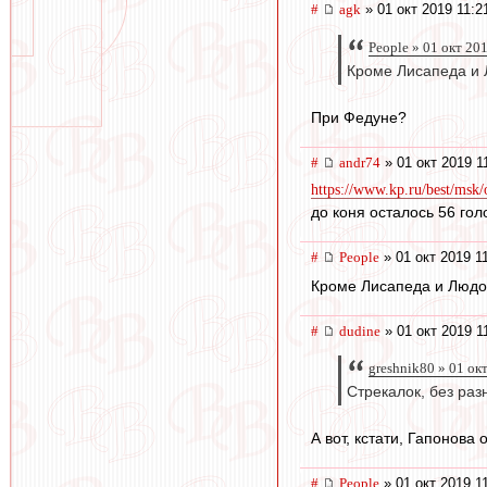
#
agk
» 01 окт 2019 11:2
People » 01 окт 20
Кроме Лисапеда и 
При Федуне?
#
andr74
» 01 окт 2019 1
https://www.kp.ru/best/msk
до коня осталось 56 гол
#
People
» 01 окт 2019 1
Кроме Лисапеда и Людо
#
dudine
» 01 окт 2019 1
greshnik80 » 01 ок
Стрекалок, без раз
А вот, кстати, Гапонова
#
People
» 01 окт 2019 1