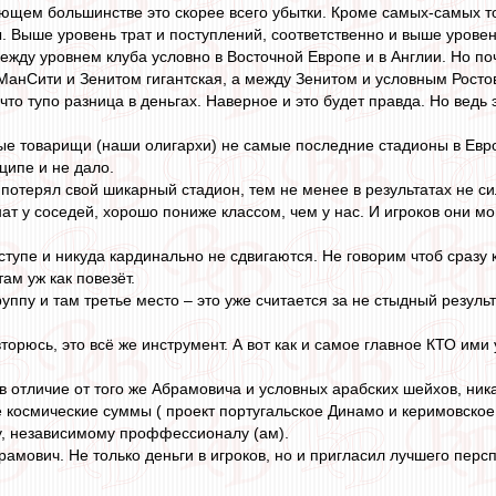
ющем большинстве это скорее всего убытки. Кроме самых-самых то
ы. Выше уровень трат и поступлений, соответственно и выше уровен
ежду уровнем клуба условно в Восточной Европе и в Англии. Но по
анСити и Зенитом гигантская, а между Зенитом и условным Росто
что тупо разница в деньгах. Наверное и это будет правда. Но ведь 
ые товарищи (наши олигархи) не самые последние стадионы в Евро
нципе и не дало.
потерял свой шикарный стадион, тем не менее в результатах не сил
ат у соседей, хорошо пониже классом, чем у нас. И игроков они м
 ступе и никуда кардинально не сдвигаются. Не говорим чтоб сразу
там уж как повезёт.
уппу и там третье место – это уже считается за не стыдный результ
торюсь, это всё же инструмент. А вот как и самое главное КТО ими 
в отличие от того же Абрамовича и условных арабских шейхов, ника
е космические суммы ( проект португальское Динамо и керимовское 
у, независимому проффессионалу (ам).
рамович. Не только деньги в игроков, но и пригласил лучшего перс