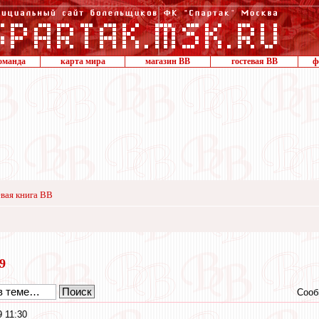
оманда
карта мира
магазин ВВ
гостевая ВВ
ф
вая книга ВВ
19
Сооб
9 11:30