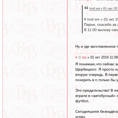
irod sm » 01 окт 2
# irod sm » 01 окт 
Парни, спасибо за 
В 11.00 выложу св
Ну и где заготовленное
#
titi
» 01 окт 2019 11:09
Я понимаю,что сейчас в
Щербицкого. Я просто н
вторую очередь. В перво
похерить в п,только бы 
Это-предательство! В п
играли в «автобусный» 
футбол.
Сегодняшняя безнадёга
успех.