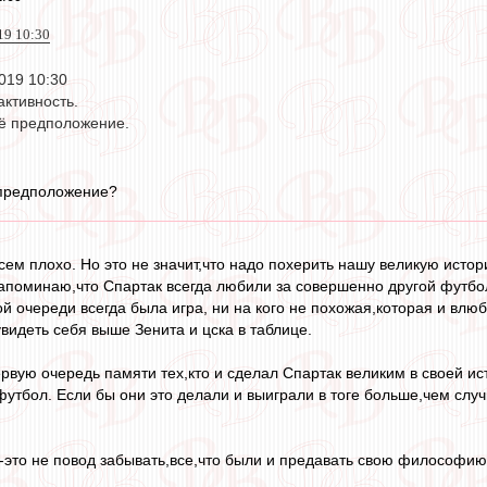
019 10:30
2019 10:30
активность.
оё предположение.
 предположение?
сем плохо. Но это не значит,что надо похерить нашу великую исто
апоминаю,что Спартак всегда любили за совершенно другой футбол
й очереди всегда была игра, ни на кого не похожая,которая и влюб
увидеть себя выше Зенита и цска в таблице.
ервую очередь памяти тех,кто и сделал Спартак великим в своей ис
футбол. Если бы они это делали и выиграли в тоге больше,чем случ
-это не повод забывать,все,что были и предавать свою философи