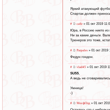
Яркий атакующий футбол
Спартак должен приноси
#
cafir
» 01 окт 2019 11:
Юра, в Россию никто из 
Ни за какие деньги. Вал
Тренеров это тоже, кстат
#
Parpales
» 01 окт 2019 
Федун гондон.
#
vlad45
» 01 окт 2019 1
SU55
,
А ведь не сговаривались
Умница!
-)
#
МосфОлд
» 01 окт 201
Осталось сто с небольш