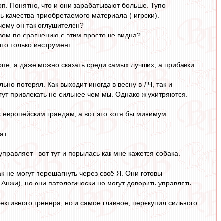
п. Понятно, что и они зарабатывают больше. Тупо
ь качества приобретаемого материала ( игроки).
чему он так оглушителен?
вом по сравнению с этим просто не видна?
это только инструмент.
пе, а даже можно сказать среди самых лучших, а прибавки
ьно потерял. Как выходит иногда в весну в ЛЧ, так и
огут привлекать не сильнее чем мы. Однако ж ухитряются.
 к европейским грандам, а вот это хотя бы минимум
ат.
управляет –вот тут и порылась как мне кажется собака.
к не могут перешагнуть через своё Я. Они готовы
Анжи), но они патологически не могут доверить управлять
пективного тренера, но и самое главное, перекупил сильного