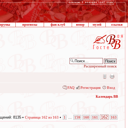
орумы
прогнозы
фан-клуб
юмор
музей
ссылки
Расширенный поиск
FAQ
Регистрация
Вход
Календарь ВВ
162
щений: 8135 •
Страница
162
из
163
•
1
...
159
160
161
163