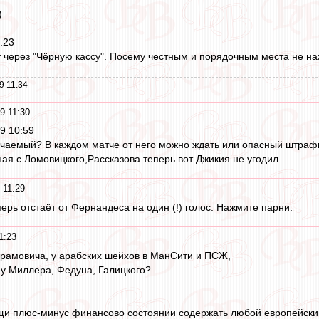
)
:23
т через "Чёрную кассу". Посему честным и порядочным места не нах
9 11:34
9 11:30
19 10:59
учаемый? В каждом матче от него можно ждать или опасный штрафн
ная с Ломовицкого,Рассказова теперь вот Джикия не угодил.
 11:29
ерь отстаёт от Фернандеса на один (!) голос. Нажмите парни.
1:23
рамовича, у арабских шейхов в МанСити и ПСЖ,
 у Миллера, Федуна, Галицкого?
щи плюс-минус финансово состоянии содержать любой европейский