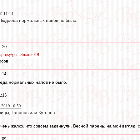
1
19 11:14
Людоеда нормальных напов не было.
1:20
/oprosy/gentelman2019
осов
1:14
еда нормальных напов не было.
1:13
т 2019 10:59
ницы, Гапонов или Кутепов.
 очень жалко, что совсем задвинули. Весной парень, на мой взгляд,
1:09