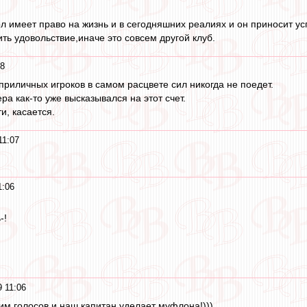
 имеет право на жизнь и в сегодняшних реалиях и он приносит успе
ть удовольствие,иначе это совсем другой клуб.
08
приличных игроков в самом расцвете сил никогда не поедет.
ера как-то уже высказывался на этот счет.
и, касается.
11:07
1:06
-!
9 11:06
им голосов и наш капитан уделает муфлона!)))