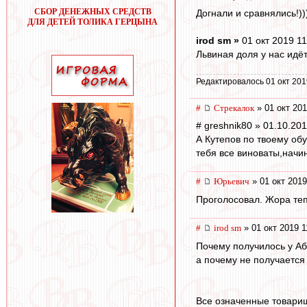
СБОР ДЕНЕЖНЫХ СРЕДСТВ
Догнали и сравнялись!))
ДЛЯ ДЕТЕЙ ТОЛИКА ГЕРЦЫНА
irod sm »
01 окт 2019 11
Львиная доля у нас идё
Редактировалось 01 окт 201
#
Стрекалок
» 01 окт 201
# greshnik80 » 01.10.20
А Кутепов по твоему об
тебя все виноваты,начи
#
Юрьевич
» 01 окт 2019
Проголосовал. Жора теп
#
irod sm
» 01 окт 2019 1
Почему получилось у Аб
а почему не получается
Все означенные товари