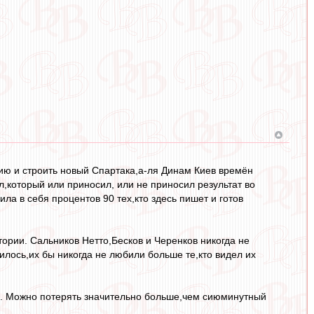
рию и строить новый Спартака,а-ля Динам Киев времён
,который или приносил, или не приносил результат во
ила в себя процентов 90 тех,кто здесь пишет и готов
тории. Сальников Нетто,Бесков и Черенков никогда не
илось,их бы никогда не любили больше те,кто видел их
ю. Можно потерять значительно больше,чем сиюминутный