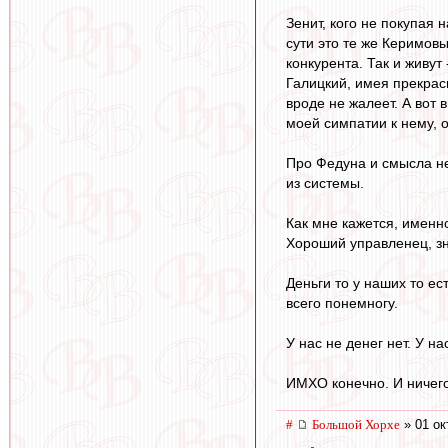
Зенит, кого не покупая 
сути это те же Керимовы
конкурента. Так и живут
Галицкий, имея прекрас
вроде не жалеет. А вот 
моей симпатии к нему, о
Про Федуна и смысла нет
из системы.
Как мне кажется, именно
Хороший управленец, зн
Деньги то у наших то ест
всего понемногу.
У нас не денег нет. У на
ИМХО конечно. И ничего 
#
Большой Хорхе
» 01 ок