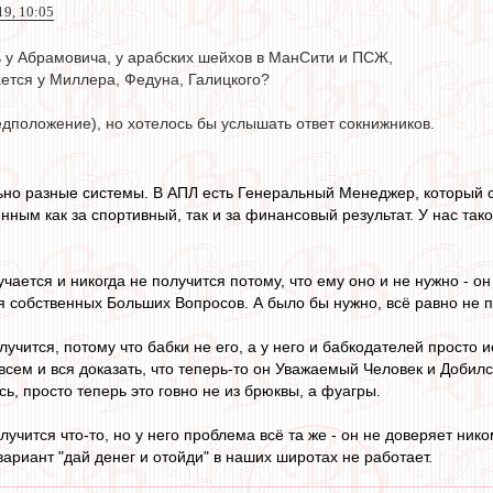
19, 10:05
 у Абрамовича, у арабских шейхов в МанСити и ПСЖ,
ается у Миллера, Федуна, Галицкого?
едположение), но хотелось бы услышать ответ сокнижников.
но разные системы. В АПЛ есть Генеральный Менеджер, который с
ным как за спортивный, так и за финансовый результат. У нас таког
учается и никогда не получится потому, что ему оно и не нужно - 
 собственных Больших Вопросов. А было бы нужно, всё равно не по
лучится, потому что бабки не его, а у него и бабкодателей прост
всем и вся доказать, что теперь-то он Уважаемый Человек и Добилс
сь, просто теперь это говно не из брюквы, а фуагры.
олучится что-то, но у него проблема всё та же - он не доверяет ни
вариант "дай денег и отойди" в наших широтах не работает.