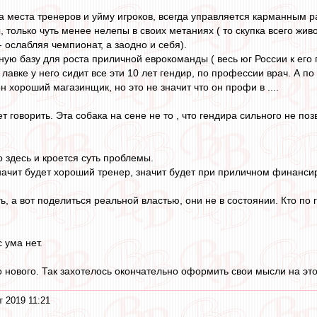
на места тренеров и уйму игроков, всегда управляется карманным 
, только чуть менее нелепы в своих метаниях ( то скупка всего живо
 - ослабляя чемпионат, а заодно и себя).
ную базу для роста приличной еврокоманды ( весь юг России к его
в лавке у него сидит все эти 10 лет гендир, по профессии врач. А п
н хороший магазинщик, но это не значит что он профи в ....
 говорить. Эта собака на сене не то , что гендира сильного не поз
 здесь и кроется суть проблемы.
ачит будет хороший тренер, значит будет при приличном финансир
ь, а вот поделиться реальной властью, они не в состоянии. Кто по г
с ума нет.
нового. Так захотелось окончательно оформить свои мысли на этот 
т 2019 11:21