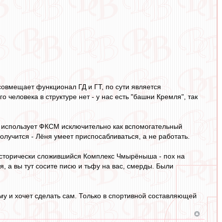
овмещает функционал ГД и ГТ, по сути является
о человека в структуре нет - у нас есть "башни Кремля", так
он использует ФКСМ исключительно как вспомогательный
лучится - Лёня умеет приспосабливаться, а не работать.
о исторически сложившийся Комплекс Чмырёныша - пох на
я, а вы тут сосите писю и тьфу на вас, смерды. Были
кому и хочет сделать сам. Только в спортивной составляющей