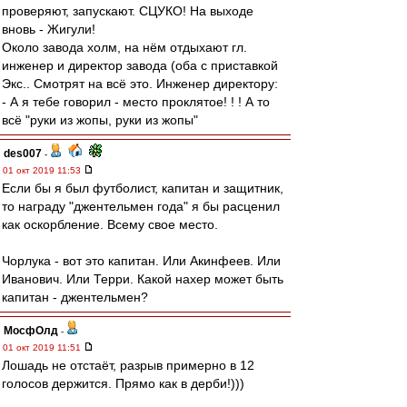
проверяют, запускают. СЦУКО! На выходе
вновь - Жигули!
Около завода холм, на нём отдыхают гл.
инженер и директор завода (оба с приставкой
Экс.. Смотрят на всё это. Инженер директору:
- А я тебе говорил - место проклятое! ! ! А то
всё "руки из жопы, руки из жопы"
des007
-
01 окт 2019 11:53
Если бы я был футболист, капитан и защитник,
то награду "джентельмен года" я бы расценил
как оскорбление. Всему свое место.
Чорлука - вот это капитан. Или Акинфеев. Или
Иванович. Или Терри. Какой нахер может быть
капитан - джентельмен?
МосфОлд
-
01 окт 2019 11:51
Лошадь не отстаёт, разрыв примерно в 12
голосов держится. Прямо как в дерби!)))