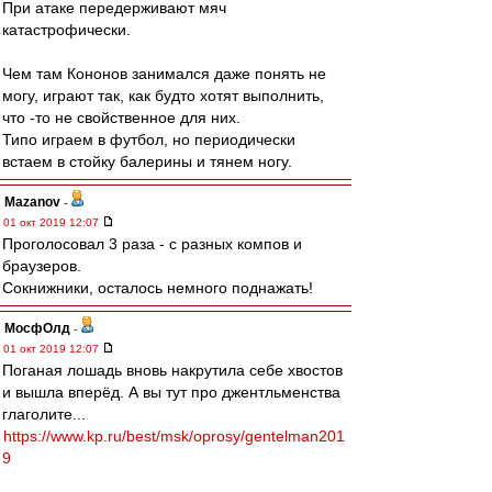
При атаке передерживают мяч
катастрофически.
Чем там Кононов занимался даже понять не
могу, играют так, как будто хотят выполнить,
что -то не свойственное для них.
Типо играем в футбол, но периодически
встаем в стойку балерины и тянем ногу.
Mazanov
-
01 окт 2019 12:07
Проголосовал 3 раза - с разных компов и
браузеров.
Сокнижники, осталось немного поднажать!
МосфОлд
-
01 окт 2019 12:07
Поганая лошадь вновь накрутила себе хвостов
и вышла вперёд. А вы тут про джентльменства
глаголите...
https://www.kp.ru/best/msk/oprosy/gentelman201
9