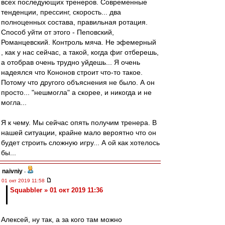
всех последующих тренеров. Современные
тенденции, прессинг, скорость... два
полноценных состава, правильная ротация.
Способ уйти от этого - Пеповский,
Романцевский. Контроль мяча. Не эфемерный
, как у нас сейчас, а такой, когда фиг отберешь,
а отобрав очень трудно уйдешь... Я очень
надеялся что Кононов строит что-то такое.
Потому что другого объяснения не было. А он
просто... "нешмогла" а скорее, и никогда и не
могла...
Я к чему. Мы сейчас опять получим тренера. В
нашей ситуации, крайне мало вероятно что он
будет строить сложную игру... А ой как хотелось
бы...
naivniy
-
01 окт 2019 11:58
Squabbler » 01 окт 2019 11:36
Алексей, ну так, а за кого там можно