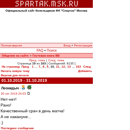
Официальный сайт болельщиков ФК "Спартак" Москва
Полная версия
Вход
•
Регистрация
FAQ
•
Поиск
Общение на сайте
Гостевая книга ВВ
»
Пред. тема
|
След. тема
Страница
10
из
163
[ Сообщений: 8135 ]
На страницу
Пред.
1
...
7
,
8
,
9
,
10
,
11
,
12
,
13
...
163
След.
Начать новую тему
Добавить
Версия для печати
01.10.2019 - 31.10.2019
Леонидыч
-
30 окт 2019 20:03
Нет-нет!
Рано!
Качественный срач в день матча!
А не накануне...
;)
Последнее сообщение