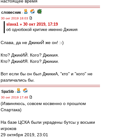
настоящее время
словесник
-
30 окт 2019 18:03
slava1 » 30 окт 2019, 17:19
об однобокой критике именно Джикия
Слава, да не ДжикиЙ же он! :-)
Кто? ДжикИЙ. Кого? Джикия.
Кто? ДжикИЯ. Кого? Джикии.
Вот если бы он был ДжикиА, "кто" и "кого" не
различались бы.
SpaSib
-
30 окт 2019 17:48
(Извиняюсь, совсем косвенно о прошлом
Спартака)
На базе ЦСКА были украдены бутсы у восьми
игроков
29 октября 2019, 23:01