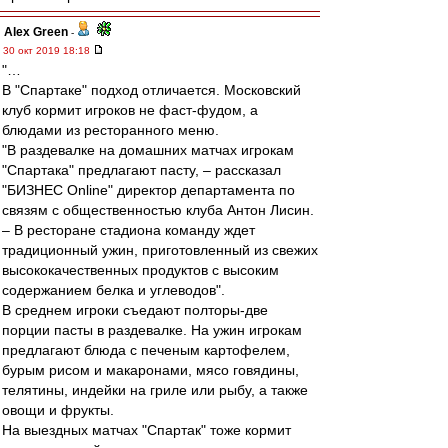
Alex Green
-
30 окт 2019 18:18
"…
В "Спартаке" подход отличается. Московский
клуб кормит игроков не фаст-фудом, а
блюдами из ресторанного меню.
"В раздевалке на домашних матчах игрокам
"Спартака" предлагают пасту, – рассказал
"БИЗНЕС Online" директор департамента по
связям с общественностью клуба Антон Лисин.
– В ресторане стадиона команду ждет
традиционный ужин, приготовленный из свежих
высококачественных продуктов с высоким
содержанием белка и углеводов".
В среднем игроки съедают полторы-две
порции пасты в раздевалке. На ужин игрокам
предлагают блюда с печеным картофелем,
бурым рисом и макаронами, мясо говядины,
телятины, индейки на гриле или рыбу, а также
овощи и фрукты.
На выездных матчах "Спартак" тоже кормит