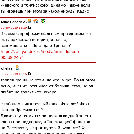
киевского и тбилисского "Динамо", даже если
ты играешь при этом за какой-нибудь "Кадис".
Mike Lebedev
-
30 окт 2019 16:29
В связи с профессиональным праздником вот
эта лирическая история, конечно,
вспоминается. "Легенда о Тренере"
https://zen.yandex.ru/media/mike_lebede ...
00ad9f24a7
chelas
-
30 окт 2019 16:25
травля грешника утомила чесна гря. Во многом
ясно, мнение, отличное от большинства, не оч
любят, но травить-то нахера.
с кабаном - интересный факт. Факт же? Факт.
Чего набрасываться?
Джикию тут сами кляли несколько дней за его
слова про поддержку и "настоящих" фанатов
по Рассказову - игрок нулевой. Факт же? Хз
сколько еще примеров вам надо, хоть кучу