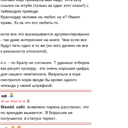
ссылок на ютубе (только за один этот сезон!) с
таймкодом приводи.
Краснодар человек не любит, ну и? Имеет
право. Хз за что его любить-то.
если все это высказывается аргументированно
- так даже интереснее на книге. Чем если все
будут петь одно и то же (из чего далеко не все
к реальности относится).
п.с. - по Кралу не согласен. 7 удачных отборов
как рисует хускорд - это очень хорошая цифра
для нашего чемпионата. Визуально в игре
смотрелся норм вроде бы кроме одного
эпизода у своей штрафной.
agk
-
30 окт 2019 16:14
Stemid
,
cafir
, возможно парень расстроен, что
по арендам мыкается...В Боруссии не
получается, в статусе теряет...