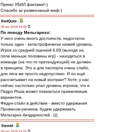
Прямо УБИЛ фактами!-)
Спасибо за развенчаный миф-)
RedQuite
-
30 окт 2019 18:35
По поводу Мельгарехо:
У него очень много достоинств, недостаток
только один - катастрофически низкий уровень.
Игрок со средней оценкой 6,69 (выходя на
поле меньше половины игр) - находиться в
команде (на что-то претендующей) не должен
в принципе. Это и для паспорта очень слабо,
для лега же просто недопустимо. И он ещё
рассчитывает на новый контракт? Хотя, у нас
сейчас настолько упал уровень игроков, что и
Педро Роша может показаться приемлемым
вариантом.
Федун-стайл в действии - вместо удержания
Промесов-умников, будем удерживать
Мельгарех-бездарностей...(((
Stemid
-
30 окт 2019 18:24