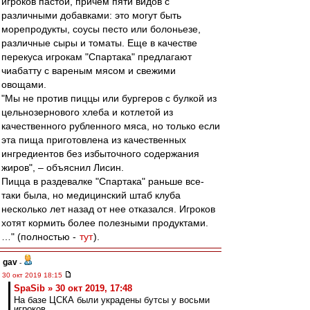
игроков пастой, причем пяти видов с
различными добавками: это могут быть
морепродукты, соусы песто или болоньезе,
различные сыры и томаты. Еще в качестве
перекуса игрокам "Спартака" предлагают
чиабатту с вареным мясом и свежими
овощами.
"Мы не против пиццы или бургеров с булкой из
цельнозернового хлеба и котлетой из
качественного рубленного мяса, но только если
эта пища приготовлена из качественных
ингредиентов без избыточного содержания
жиров", – объяснил Лисин.
Пицца в раздевалке "Спартака" раньше все-
таки была, но медицинский штаб клуба
несколько лет назад от нее отказался. Игроков
хотят кормить более полезными продуктами.
…" (полностью -
тут
).
gav
-
30 окт 2019 18:15
SpaSib » 30 окт 2019, 17:48
На базе ЦСКА были украдены бутсы у восьми
игроков