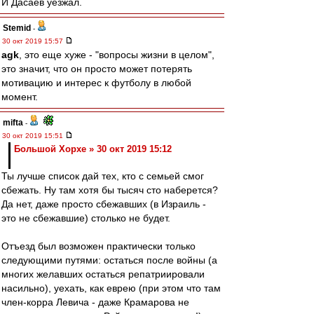
И Дасаев уезжал.
Stemid
-
30 окт 2019 15:57
agk
, это еще хуже - "вопросы жизни в целом",
это значит, что он просто может потерять
мотивацию и интерес к футболу в любой
момент.
mifta
-
30 окт 2019 15:51
Большой Хорхе » 30 окт 2019 15:12
Ты лучше список дай тех, кто с семьей смог
сбежать. Ну там хотя бы тысяч сто наберется?
Да нет, даже просто сбежавших (в Израиль -
это не сбежавшие) столько не будет.
Отъезд был возможен практически только
следующими путями: остаться после войны (а
многих желавших остаться репатриировали
насильно), уехать, как еврею (при этом что там
член-корра Левича - даже Крамарова не