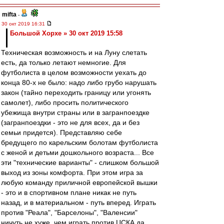
mifta
-
30 окт 2019 16:31
Большой Хорхе » 30 окт 2019 15:58
Техническая возможность и на Луну слетать
есть, да только летают немногие. Для
футболиста в целом возможности уехать до
конца 80-х не было: надо либо грубо нарушать
закон (тайно переходить границу или угонять
самолет), либо просить политического
убежища внутри страны или в загранпоездке
(загранпоездки - это не для всех, да и без
семьи придется). Представляю себе
бредущего по карельским болотам футболиста
с женой и детьми дошкольного возраста... Все
эти "технические варианты" - слишком большой
выход из зоны комфорта. При этом игра за
любую команду приличной европейской вышки
- это и в спортивном плане никак не путь
назад, и в материальном - путь вперед. Играть
против "Реала", "Барселоны", "Валенсии"
ничуть не хуже, чем играть против ЦСКА да