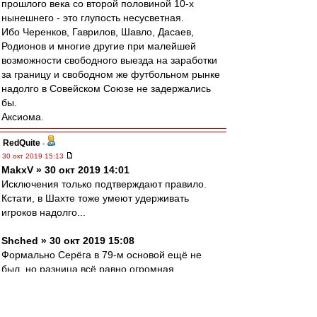
прошлого века со второй половиной 10-х
нынешнего - это глупость несусветная.
Ибо Черенков, Гаврилов, Шавло, Дасаев,
Родионов и многие другие при малейшей
возможности свободного выезда на заработки
за границу и свободном же футбольном рынке
надолго в Совейском Союзе не задержались
бы.
Аксиома.
RedQuite
-
30 окт 2019 15:13
MakxV » 30 окт 2019 14:01
Исключения только подтверждают правило.
Кстати, в Шахте тоже умеют удерживать
игроков надолго...
Shched » 30 окт 2019 15:08
Формально Серёга в 79-м основой ещё не
был, но разница всё равно огромная...
Большой Хорхе
-
30 окт 2019 15:12