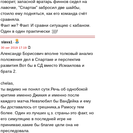
говорит, запасной вратарь финнов сидел на
лавочке, "Спартак" забросил две шайбы,
стоило ему подняться, как его команда счёт
сравняла.
Факт же? Факт. И сравни ситуацию с кабаном.
Один в один практически :)))!
slava1
-
30 окт 2019 17:19
Александр Борисович вполне толковый анализ
положения дел в Спартаке и перспектив
развития.Вот бы в СД вместо Исмаилова и
брата 2.
chelas,
ты видимо не понял сути.Речь об однобокой
критике именно Джикия и именно после
каждого матча.Невзлюбил бы ВанДейка и ему
бы доставалось от грешника,a Рамосу тем
более. Один из лучших ц.з. страны-это факт, но
его симуляцию в последней игре не
принимаю,какие бы благие цели она не
преследовала.