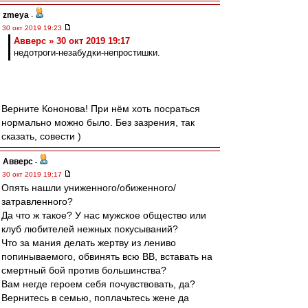
zmeya
-
30 окт 2019 19:23
Авверс » 30 окт 2019 19:17
недотроги-незабудки-непростишки.
Верните Кононова! При нём хоть посраться
нормально можно было. Без зазрения, так
сказать, совести )
Авверс
-
30 окт 2019 19:17
Опять нашли униженного/обиженного/
затравленного?
Да что ж такое? У нас мужское общество или
клуб любителей нежных покусываний?
Что за мания делать жертву из лениво
попинываемого, обвинять всю ВВ, вставать на
смертный бой против большинства?
Вам негде героем себя почувствовать, да?
Вернитесь в семью, поплачьтесь жене да