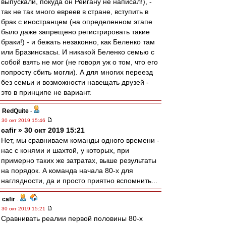
выпускали, покуда он Рейгану не написал!), -
так не так много евреев в стране, вступить в
брак с иностранцем (на определенном этапе
было даже запрещено регистрировать такие
браки!) - и бежать незаконно, как Беленко там
или Бразинскасы. И никакой Беленко семью с
собой взять не мог (не говоря уж о том, что его
попросту сбить могли). А для многих переезд
без семьи и возможности навещать друзей -
это в принципе не вариант.
RedQuite
-
30 окт 2019 15:46
cafir » 30 окт 2019 15:21
Нет, мы сравниваем команды одного времени -
нас с конями и шахтой, у которых, при
примерно таких же затратах, выше результаты
на порядок. А команда начала 80-х для
наглядности, да и просто приятно вспомнить...
cafir
-
30 окт 2019 15:21
Сравнивать реалии первой половины 80-х