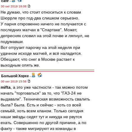
cafir
-
30 окт 2019 16:08
Не думаю, что стоит относиться к словам
Шюррле про год-два слишком серьезно.
У парня откровенно ничего не получается с
последних матчах в "Спартаке". Может,
депресняк словил на этой почве и ляпнул, не
подумавши.
Вот отгрузит парочку на этой неделя при
удачном исходе матчей, и всё наладится.
Обещают, что снег в Москве растает к
выходным опять же.
Большой Хорхе
-
30 окт 2019 15:58
mifta
, а это уже частности - так можно потом
начать "торговаться" за то, что "ГАЗ-24 не
выдавали". Техническая возможность свалить
была? Была. Есть и сейчас - хоть со всей
семьёй, хоть всем кланом. Только сегодня
наши звёзды сидят тут и никуда не рвутся
ехать. Совершенно по другой причине, а по
факту - также мигрируют из команды в