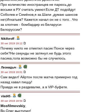
Про количество иностранцев не парюсь,до
восьми в РУ считать умеют.Если ДТ подойдут
Соболев и Семёнов,я за.Шапи ,думаю шансов
нет,Игнатьев? Кажется начал он не с того...Что
за хлопчик - бомбардир из Беларуси-
Белоруссии?
Nikiforoff
-
30 окт 2019 19:12
Почему никто не отметил пасик Понсе через
себя?Ни секунды не затянул.не будь этого
пасика,гола возможно бы не случилось.
Леонидыч
-
30 окт 2019 19:01
Сам видел! Айртон после матча примерно год
назад хавал пиццу!
Правда не в раздевалке, а в VIP-буфете.
vlad45
-
30 окт 2019 18:54
Mosfilmovskiy
,
Во,Олег выступил!