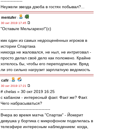
---------------
Неужели звезда дзюба в гостях побывал?...
mentufer
-
30 окт 2019 17:45
"Оставьте Мельгарехо!"(с)
кмк один из самых недооценённых игроков в
истории Спартака
никогда не жаловался, не ныл, не интриговал -
просто делал своё дело как положено. Крайне
хотелось бы, чтобы его переподписали. Вряд
ли это сильно нагрузит зарплатную ведомость
cafir
-
30 окт 2019 17:21
# chelas » 30 окт 2019 16:25
с кабаном - интересный факт. Факт же? Факт.
Чего набрасываться?
----------------------------------
Вчера во время матча "Спартак" - Йокерит
девушка у бортика с микрофоном поделилась в
телеэфире интересным наблюдением: когда,