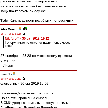
расскажите, как жесток мир мясных
интернетчиков, но как блистательны вы в
защитно-караульной службе.
Тьфу, бля, недотроги-незабудки-непростишки.
Alex Green
-
30 окт 2019 19:16
Nikiforoff » 30 окт 2019, 19:12
Почему никто не отметил пасик Понсе через
себя?
27 октября, в 23:28 по московскому времени,
отметили.
...Лимит.
slava1
-
30 окт 2019 19:13
словесник » 30 окт 2019 18:03
Всё понял,больше не повторится.
Но по сути правильно сказал?)
В СМИ уроды запомнить не могут,правильно -
ДомЕнико,всё ДоменИко ДоменИко.